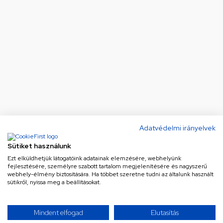
Adatvédelmi irányelvek
Sütiket használunk
Ezt elküldhetjük látogatóink adatainak elemzésére, webhelyünk
fejlesztésére, személyre szabott tartalom megjelenítésére és nagyszerű
webhely-élmény biztosítására. Ha többet szeretne tudni az általunk használt
sütikről, nyissa meg a beállításokat.
Mindent elfogad
Elutasítás