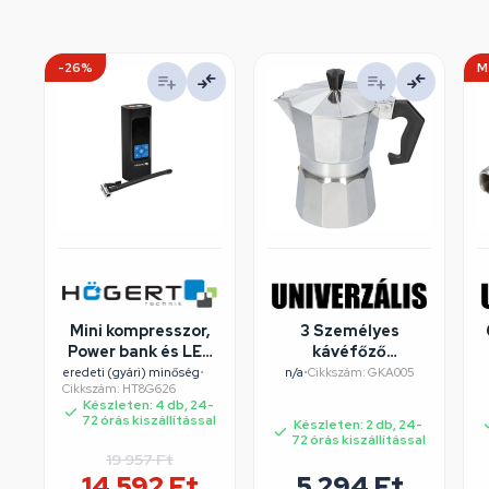
-26%
M
Mini kompresszor,
3 Személyes
Power bank és LED
kávéfőző
fény funckióval. 10
alumínium dobozos
eredeti (gyári) minőség
•
n/a
•
Cikkszám: GKA005
Cikkszám: HT8G626
bar, 80w, 6000mAh,
Készleten: 4 db, 24-
HT8G626
72 órás kiszállítással
Készleten: 2 db, 24-
72 órás kiszállítással
19 957
Ft
14 592
Ft
5 294
Ft