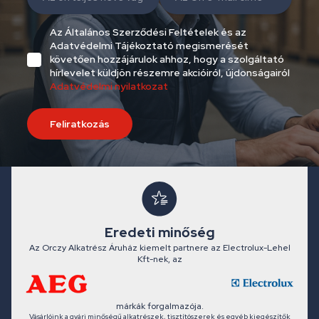
Az Általános Szerződési Feltételek és az
Adatvédelmi Tájékoztató megismerését
követően hozzájárulok ahhoz, hogy a szolgáltató
hírlevelet küldjön részemre akcióiról, újdonságairól
Adatvédelmi nyilatkozat
Feliratkozás
Eredeti minőség
Az Orczy Alkatrész Áruház kiemelt partnere az Electrolux-Lehel
Kft-nek, az
márkák forgalmazója.
Vásárlóink a gyári minőségű alkatrészek, tisztítószerek és egyéb kiegészítők