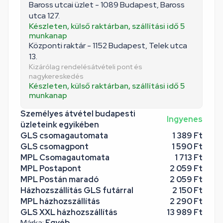
Baross utcai üzlet - 1089 Budapest, Baross
utca 127.
Készleten, külső raktárban, szállítási idő 5
munkanap
Központi raktár - 1152 Budapest, Telek utca
13.
Kizárólag rendelésátvételi pont és
nagykereskedés
Készleten, külső raktárban, szállítási idő 5
munkanap
Személyes átvétel budapesti
Ingyenes
üzleteink egyikében
GLS csomagautomata
1 389 Ft
GLS csomagpont
1 590 Ft
MPL Csomagautomata
1 713 Ft
MPL Postapont
2 059 Ft
MPL Postán maradó
2 059 Ft
Házhozszállítás GLS futárral
2 150 Ft
MPL házhozszállítás
2 290 Ft
GLS XXL házhozszállítás
13 989 Ft
Márka:
Egyéb