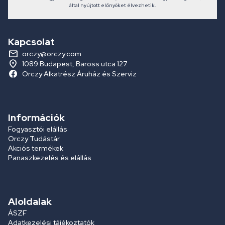
által nyújtott előnyöket élvezhetik.
Kapcsolat
orczy@orczy.com
1089 Budapest, Baross utca 127.
Orczy Alkatrész Áruház és Szerviz
Információk
Fogyasztói elállás
Orczy Tudástár
Akciós termékek
Panaszkezelés és elállás
Aloldalak
ÁSZF
Adatkezelési tájékoztatók