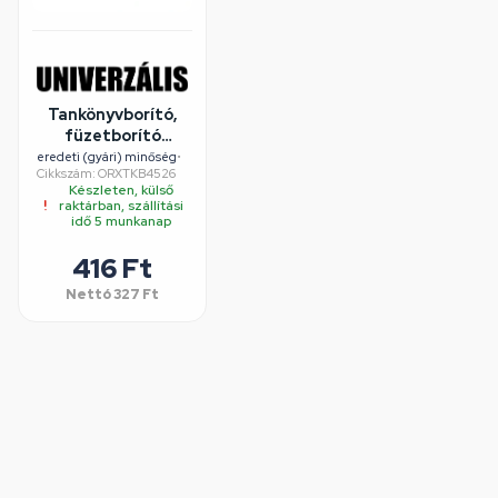
Tankönyvborító,
füzetborító
öntapadó
eredeti (gyári) minőség
•
Cikkszám: ORXTKB4526
ragasztócsíkkal
Készleten, külső
A5 45x26cm, 10
raktárban, szállítási
db/csomag,
idő 5 munkanap
víztiszta
416 Ft
Nettó
327 Ft