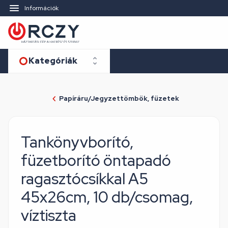
Információk
Kategóriák
Papíráru/Jegyzettömbök, füzetek
Tankönyvborító,
füzetborító öntapadó
ragasztócsíkkal A5
45x26cm, 10 db/csomag,
víztiszta