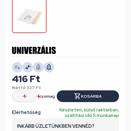
416
Ft
Nettó
327
Ft
csomag
KOSÁRBA
Készleten, külső raktárban,
Elérhetőség
szállítási idő 5 munkanap
INKÁBB ÜZLETÜNKBEN VENNÉD?