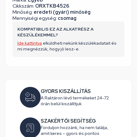
Cikkszám:
ORXTKB4526
Minőség:
eredeti (gyári) minőség
Mennyiségi egység:
csomag
KOMPATIBILIS EZ AZ ALKATRÉSZ A
KÉSZÜLÉKEMMEL?
Ide kattintva
elküldheti nekünk készülékadatait és
mi megnézzük, hogy jó lesz-e.
GYORS KISZÁLLÍTÁS
A Raktáron lévő termékeket 24-72
órán belül kiszállítjuk
SZAKÉRTŐI SEGÍTSÉG
Forduljon hozzánk, ha nem találja,
amit keres – gyors és pontos