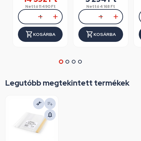
Nettó
11 490
Ft
Nettó
4 168
Ft
KOSÁRBA
KOSÁRBA
Legutóbb megtekintett termékek