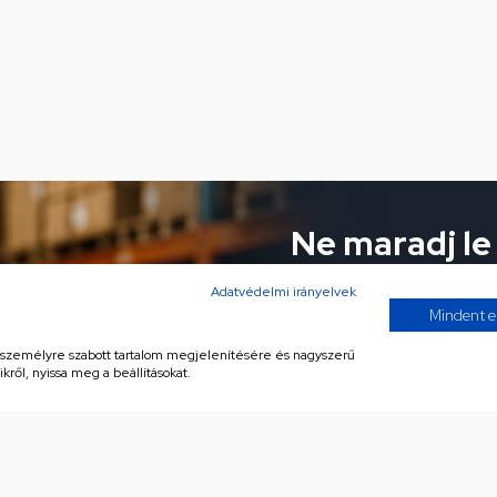
Ne maradj le
ajánlatokról!
Adatvédelmi irányelvek
Mindent e
Iratkozz fel hírlevelünkre 
, személyre szabott tartalom megjelenítésére és nagyszerű
kről, nyissa meg a beállításokat.
Az Általános Szerződé
megismerését követően
hírlevelet küldjön rész
Adatvédelmi nyilatkoz