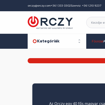
orczy@orczy.com
+36 1 333 0302
Szerviz: +36 1 210 9237
Kategóriák
Főoldal
A