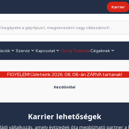
Karrier
kciók
Szerviz
Kapcsolat
Orczy Tudástár
Cégeknek
FIGYELEM! Üzleteink 2026. 08. 08-án ZÁRVA tartanak!
Kezdőoldal