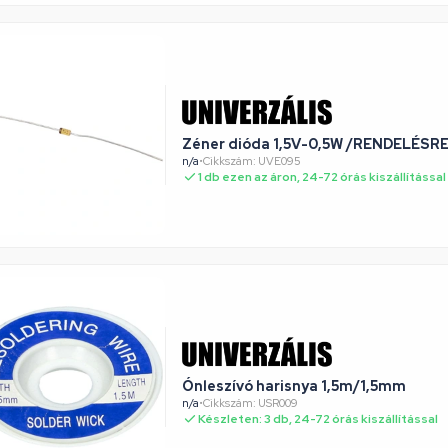
Zéner dióda 1,5V-0,5W /RENDELÉSR
n/a
•
Cikkszám: UVE095
1 db ezen az áron, 24-72 órás kiszállítással
Ónleszívó harisnya 1,5m/1,5mm
n/a
•
Cikkszám: USR009
Készleten: 3 db, 24-72 órás kiszállítással