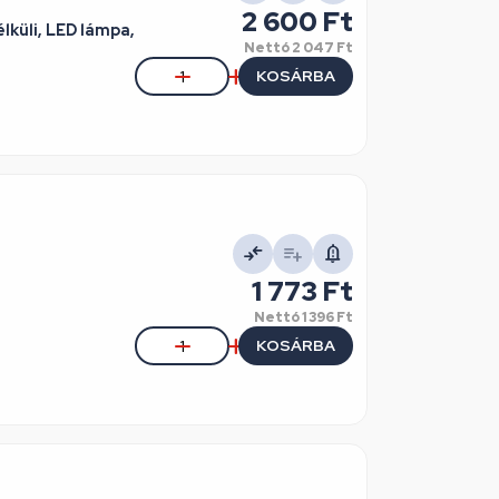
2 600 Ft
lküli, LED lámpa,
Nettó
2 047 Ft
KOSÁRBA
1 773 Ft
Nettó
1 396 Ft
KOSÁRBA