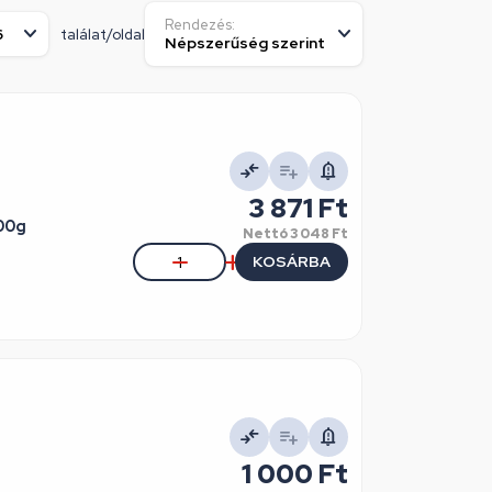
Rendezés:
találat/oldal
3 871 Ft
z AG4 055 100g
Nettó
3 048 Ft
KOSÁRBA
1 000 Ft