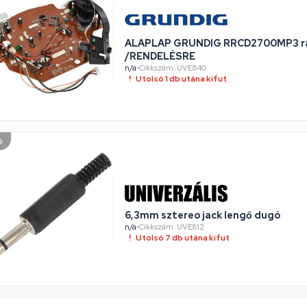
ALAPLAP GRUNDIG RRCD2700MP3 r
/RENDELÉSRE
n/a
•
Cikkszám: UVE840
Utolsó 1 db utána kifut
ó
6,3mm sztereo jack lengő dugó
n/a
•
Cikkszám: UVE812
Utolsó 7 db utána kifut