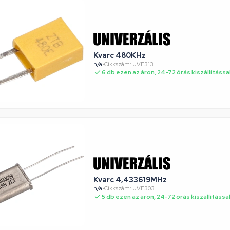
Kvarc 480KHz
n/a
•
Cikkszám: UVE313
6 db ezen az áron, 24-72 órás kiszállítássa
Kvarc 4,433619MHz
n/a
•
Cikkszám: UVE303
5 db ezen az áron, 24-72 órás kiszállítássa