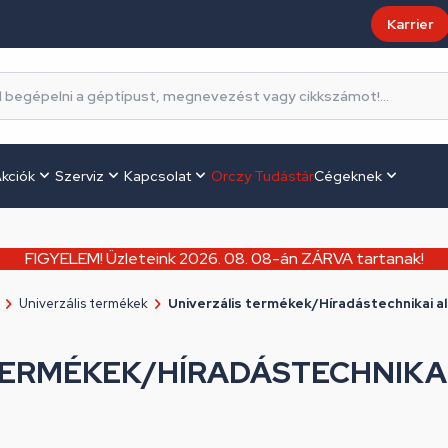
Karrier
kciók
Szerviz
Kapcsolat
Orczy Tudástár
Cégeknek
FIGYELEM! Üzleteink 2026. 08. 08-án ZÁRVA tartanak!
Univerzális termékek
Univerzális termékek/Híradástechnikai a
TERMÉKEK/HÍRADÁSTECHNIKA