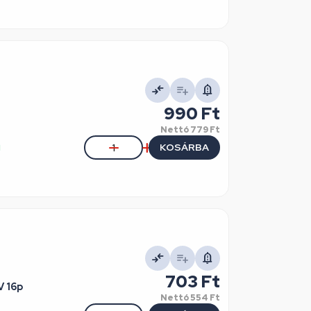
990 Ft
Nettó
779 Ft
KOSÁRBA
l
703 Ft
V 16p
Nettó
554 Ft