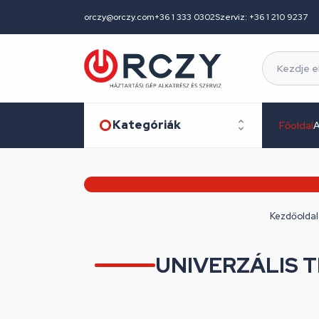
orczy@orczy.com
+36 1 333 0302
Szerviz: +36 1 210 9237
Kategóriák
Főoldal
A
Kezdőoldal
UNIVERZÁLIS 