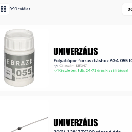
993 találat
Folyatópor forrasztásho
n/a
•
Cikkszám: KIE047
Készleten: 1 db, 24-72 órás kiszállítással