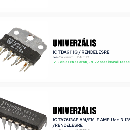
IC TDA6111Q / RENDELÉSRE
n/a
•
Cikkszám: TDA6111Q
2 db ezen az áron, 24-72 órás kiszállítássa
IC TA7613AP AM/FM IF AMP. Ucc. 3..13
/RENDELÉSRE