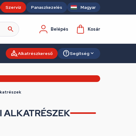
Szerviz
Panaszkezelés
Magyar
Belépés
Kosár
Alkatrészkereső
Segítség
lkatrészek
I ALKATRÉSZEK