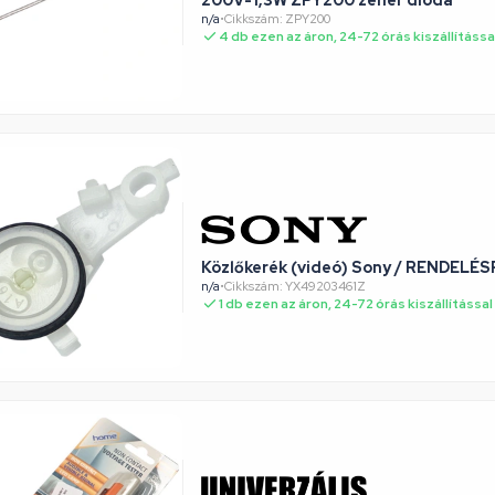
200V-1,3W ZPY200 zéner dióda
n/a
•
Cikkszám: ZPY200
4 db ezen az áron, 24-72 órás kiszállítássa
Közlőkerék (videó) Sony / RENDELÉS
n/a
•
Cikkszám: YX49203461Z
1 db ezen az áron, 24-72 órás kiszállítással