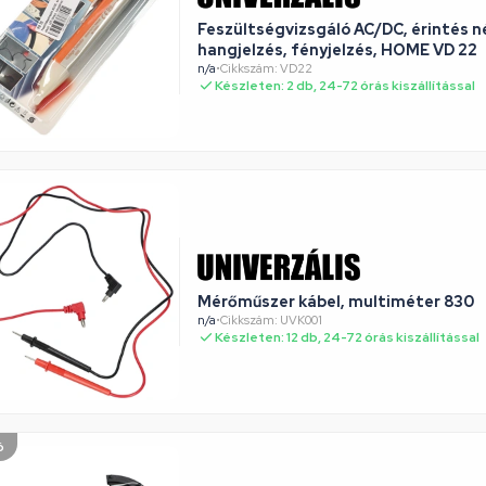
Feszültségvizsgáló AC/DC, érintés né
hangjelzés, fényjelzés, HOME VD 22
n/a
•
Cikkszám: VD22
Készleten: 2 db, 24-72 órás kiszállítással
Mérőműszer kábel, multiméter 830
n/a
•
Cikkszám: UVK001
Készleten: 12 db, 24-72 órás kiszállítással
ó