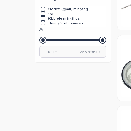
Samsung
Sanyo
eredeti (gyári) minőség
Siemens
n/a
Sony
többféle márkához
Univerzális
utángyártott minőség
Whirlpool / Indesit
Ár