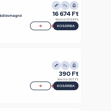
16 674 Ft
ádiósmagnó
Nettó
13 129 Ft
KOSÁRBA
390 Ft
Nettó
307 Ft
KOSÁRBA