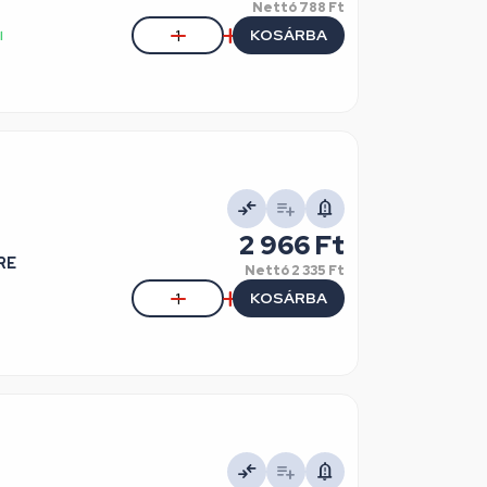
Nettó
788 Ft
KOSÁRBA
l
2 966 Ft
RE
Nettó
2 335 Ft
KOSÁRBA