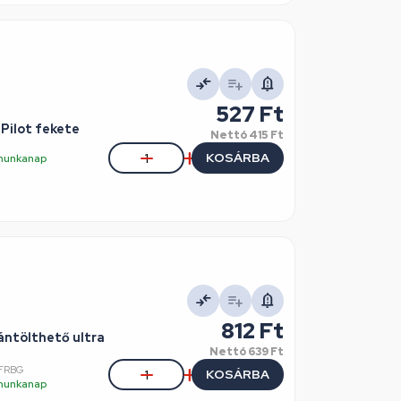
527 Ft
Pilot fekete
Nettó
415 Ft
KOSÁRBA
5 munkanap
812 Ft
ántölthető ultra
Nettó
639 Ft
FRBG
KOSÁRBA
5 munkanap