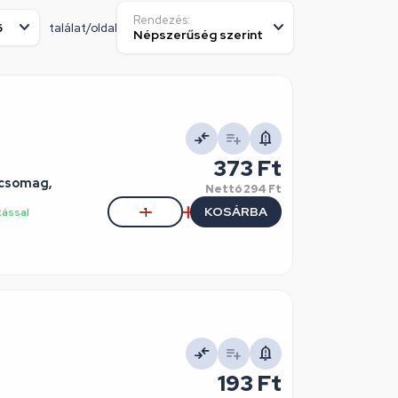
Rendezés:
találat/oldal
373 Ft
/csomag,
Nettó
294 Ft
KOSÁRBA
tással
193 Ft