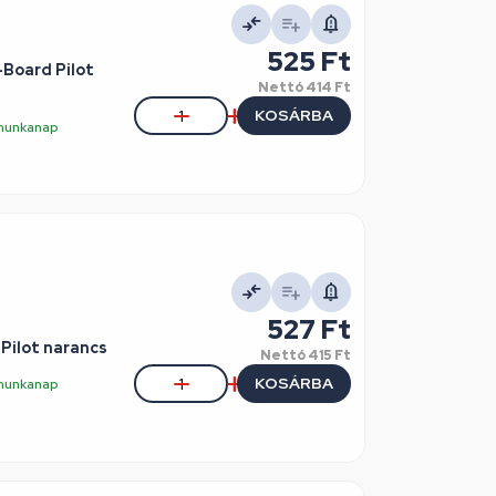
525 Ft
-Board Pilot
Nettó
414 Ft
KOSÁRBA
5 munkanap
527 Ft
Pilot narancs
Nettó
415 Ft
KOSÁRBA
5 munkanap