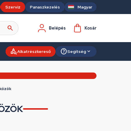
Szerviz
Panaszkezelés
Magyar
Belépés
Kosár
Alkatrészkereső
Segítség
zközök
KÖZÖK