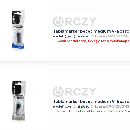
Táblamarker betét medium V-Board 
eredeti (gyári) minőség
•
Cikkszám: ORXWBSVBML
Csak rendelésre, 15 vagy több munkanapon
Táblamarker betét medium V-Board P
eredeti (gyári) minőség
•
Cikkszám: ORXWBSVBMG
Készleten, külső raktárban, szállítási idő 