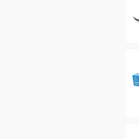
Schwabo
Silka
Stabilo
TORK