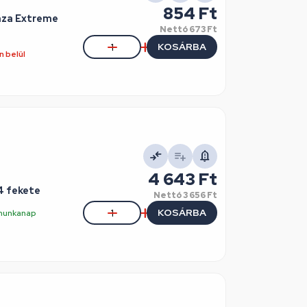
854 Ft
nza Extreme
Nettó
673 Ft
KOSÁRBA
 belül
4 643 Ft
4 fekete
Nettó
3 656 Ft
KOSÁRBA
5 munkanap