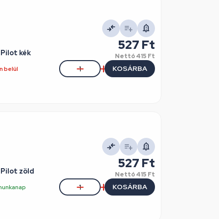
527 Ft
Pilot kék
Nettó
415 Ft
KOSÁRBA
 belül
527 Ft
ilot zöld
Nettó
415 Ft
KOSÁRBA
5 munkanap