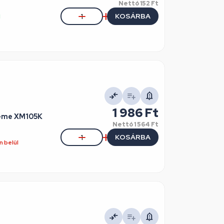
Nettó
152 Ft
KOSÁRBA
l
1 986 Ft
reme XM105K
Nettó
1 564 Ft
KOSÁRBA
 belül