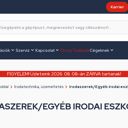
Karrier
kciók
Szerviz
Kapcsolat
Orczy Tudástár
Cégeknek
FIGYELEM! Üzleteink 2026. 08. 08-án ZÁRVA tartanak!
oldal
Irodatechnika, üzemeltetés
Irodaszerek/Egyéb irodai es
ASZEREK/EGYÉB IRODAI ESZ