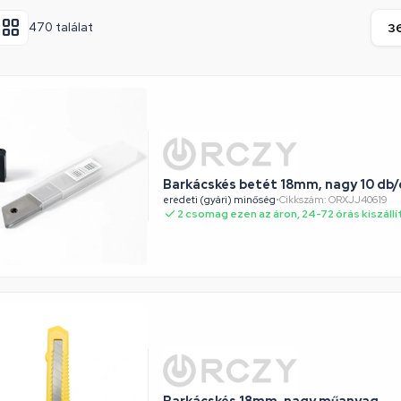
470 találat
Barkácskés betét 18mm, nagy 10 db
eredeti (gyári) minőség
•
Cikkszám: ORXJJ40619
2 csomag ezen az áron, 24-72 órás kiszállí