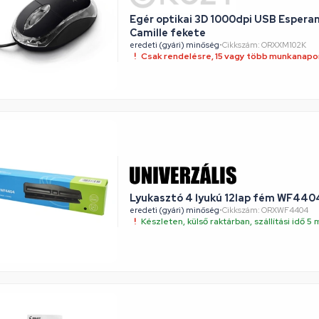
Egér optikai 3D 1000dpi USB Espera
Camille fekete
eredeti (gyári) minőség
•
Cikkszám: ORXXM102K
Csak rendelésre, 15 vagy több munkanapon
Lyukasztó 4 lyukú 12lap fém WF440
eredeti (gyári) minőség
•
Cikkszám: ORXWF4404
Készleten, külső raktárban, szállítási idő 