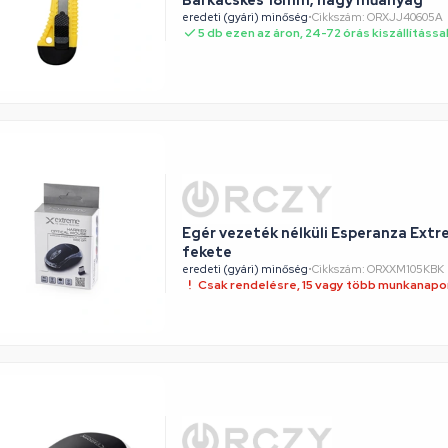
Barkácskés 18mm, nagy műanyag
eredeti (gyári) minőség
•
Cikkszám: ORXJJ40605A
5 db ezen az áron, 24-72 órás kiszállítássa
Egér vezeték nélküli Esperanza Ext
fekete
eredeti (gyári) minőség
•
Cikkszám: ORXXM105KBK
Csak rendelésre, 15 vagy több munkanapon