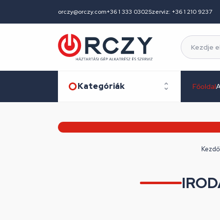
orczy@orczy.com
+36 1 333 0302
Szerviz: +36 1 210 9237
Kategóriák
Főoldal
A
Kezdő
IROD