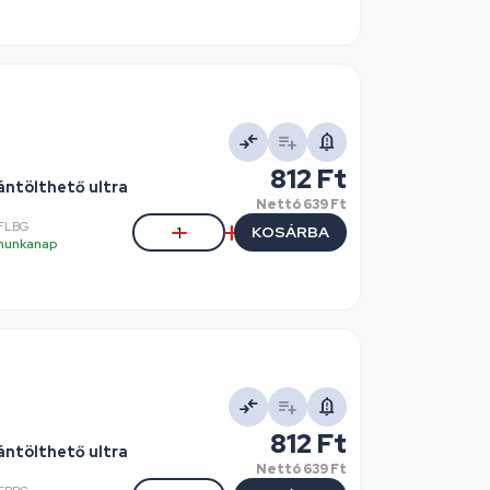
812 Ft
ántölthető ultra
Nettó
639 Ft
FLBG
KOSÁRBA
5 munkanap
812 Ft
ántölthető ultra
Nettó
639 Ft