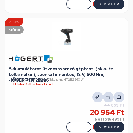
KOSÁRBA
-53,1%
Kifutó
Akkumulátoros ütvecsavarozó géptest, (akku és
töltő nélkül), szénkefementes, 18 V, 600 Nm,
HÖGERT HT2E226
eredeti (gyári) minőség
•
Cikkszám: HT2E2260IW
Utolsó 1 db utána kifut
44 663 Ft
20 954 Ft
Nettó
16 499 Ft
KOSÁRBA