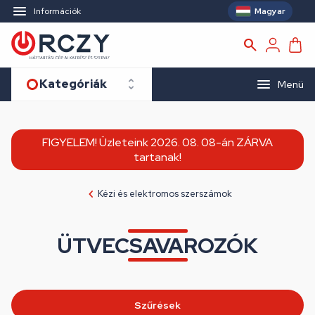
Magyar
Információk
Kategóriák
Menü
FIGYELEM! Üzleteink 2026. 08. 08-án ZÁRVA
tartanak!
Kézi és elektromos szerszámok
ÜTVECSAVAROZÓK
Szűrések