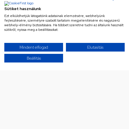
Sütiket használunk
Ezt elküldhetjük látogatóink adatainak elemzésére, webhelyünk
fejlesztésére, személyre szabott tartalom megjelenítésére és nagyszerű
webhely-élmény biztosítására. Ha többet szeretne tudni az általunk használt
sütikről, nyissa meg a beállításokat.
Ne maradj le a legjobb
Mindent elfogad
Elutasítás
ajánlatokról!
Beállítás
Iratkozz fel hírlevelünkre a különleges
ajánlatainkért!
Az Általános Szerződési Feltételek és az
Adatvédelmi Tájékoztató megismerését
követően hozzájárulok ahhoz, hogy a szolgáltató
hírlevelet küldjön részemre akcióiról, újdonságairól
Adatvédelmi nyilatkozat