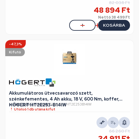
82 038 Ft
48 894 Ft
Nettó
38 499 Ft
KOSÁRBA
-47,3%
Kifutó
Akkumulátoros ütvecsavarozó szett,
szénkefementes, 4 Ah akku, 18 V, 600 Nm, koffer,
HÖGERT HT2E253-B14IW
eredeti (gyári) minőség
•
Cikkszám: HT2E253B14IW
Utolsó 1 db utána kifut
66 260 Ft
34 911 Ft