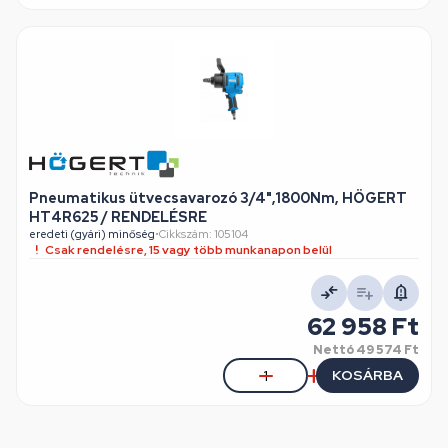
Pneumatikus ütvecsavarozó 3/4",1800Nm, HÖGERT
HT4R625 / RENDELÉSRE
eredeti (gyári) minőség
•
Cikkszám: 105104
Csak rendelésre, 15 vagy több munkanapon belül
62 958 Ft
Nettó
49 574 Ft
KOSÁRBA