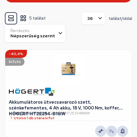
5 találat
találat/oldal
Rendezés:
-40,4%
Kifutó
Akkumulátoros ütvecsavarozó szett,
szénkefementes, 4 Ah akku, 18 V, 1000 Nm, koffer,
HÖGERT HT2E254-B16IW
eredeti (gyári) minőség
•
Cikkszám: HT2E254B16IW
Utolsó 1 db utána kifut