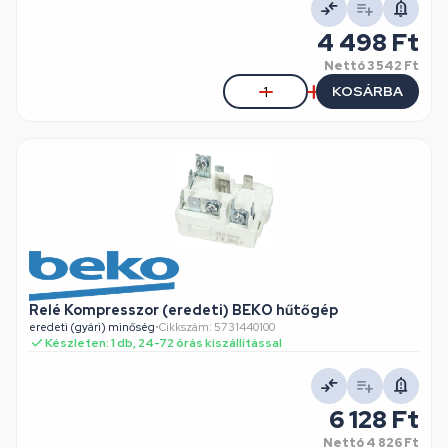
4 498 Ft
Nettó
3 542 Ft
KOSÁRBA
Relé Kompresszor (eredeti) BEKO hűtőgép
eredeti (gyári) minőség
•
Cikkszám: 5731440100
Készleten: 1 db, 24-72 órás kiszállítással
6 128 Ft
Nettó
4 826 Ft