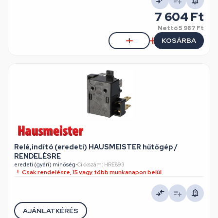
7 604 Ft
Nettó
5 987 Ft
KOSÁRBA
Relé,indító (eredeti) HAUSMEISTER hűtőgép /
RENDELÉSRE
eredeti (gyári) minőség
•
Cikkszám: HRE893
Csak rendelésre, 15 vagy több munkanapon belül
AJÁNLATKÉRÉS