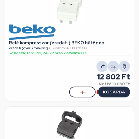
Relé kompresszor (eredeti) BEKO hűtőgép
eredeti (gyári) minőség
•
Cikkszám: 4930970800
Készleten: 1 db, 24-72 órás kiszállítással
12 802 Ft
Nettó
10 080 Ft
KOSÁRBA