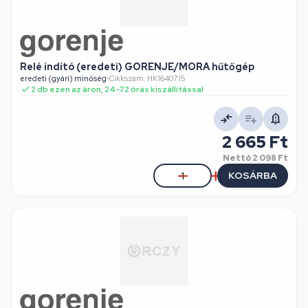
Relé indító (eredeti) GORENJE/MORA hűtőgép
eredeti (gyári) minőség
•
Cikkszám: HK1640715
2 db ezen az áron, 24-72 órás kiszállítással
2 665 Ft
Nettó
2 098 Ft
KOSÁRBA