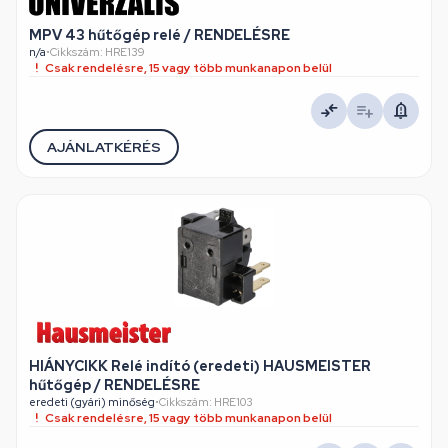
MPV 43 hűtőgép relé / RENDELÉSRE
n/a
•
Cikkszám: HRE139
Csak rendelésre, 15 vagy több munkanapon belül
AJÁNLATKÉRÉS
HIÁNYCIKK Relé indító (eredeti) HAUSMEISTER
hűtőgép / RENDELÉSRE
eredeti (gyári) minőség
•
Cikkszám: HRE103
Csak rendelésre, 15 vagy több munkanapon belül