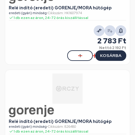
Relé indító (eredeti) GORENJE/MORA hűtőgép
eredeti (gyári) minőség
•
Cikkszám: HK1607974
1 db ezen az áron, 24-72 órás kiszállítással
2 783 Ft
Nettó
2 192 Ft
KOSÁRBA
Relé indító (eredeti) GORENJE/MORA hűtőgép
eredeti (gyári) minőség
•
Cikkszám: 826480
1 db ezen az áron, 24-72 órás kiszállítással