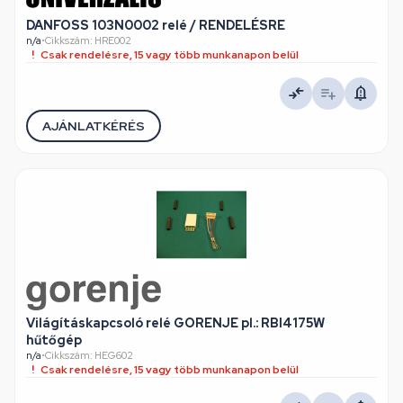
DANFOSS 103N0002 relé / RENDELÉSRE
n/a
•
Cikkszám: HRE002
Csak rendelésre, 15 vagy több munkanapon belül
AJÁNLATKÉRÉS
Világításkapcsoló relé GORENJE pl.: RBI4175W
hűtőgép
n/a
•
Cikkszám: HEG602
Csak rendelésre, 15 vagy több munkanapon belül