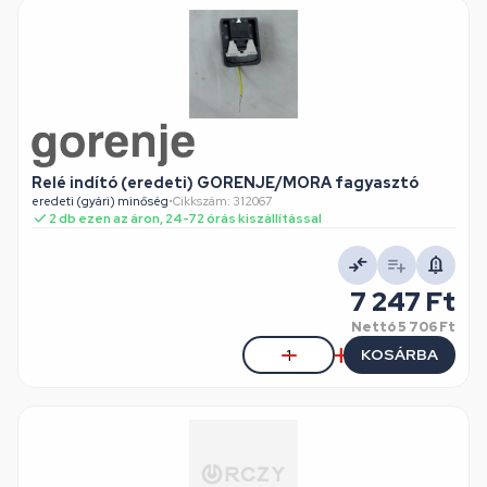
Relé indító (eredeti) GORENJE/MORA fagyasztó
eredeti (gyári) minőség
•
Cikkszám: 312067
2 db ezen az áron, 24-72 órás kiszállítással
7 247 Ft
Nettó
5 706 Ft
KOSÁRBA