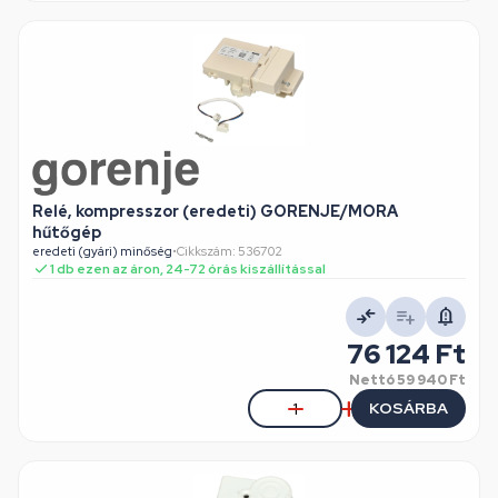
Relé, kompresszor (eredeti) GORENJE/MORA
hűtőgép
eredeti (gyári) minőség
•
Cikkszám: 536702
1 db ezen az áron, 24-72 órás kiszállítással
76 124 Ft
Nettó
59 940 Ft
KOSÁRBA