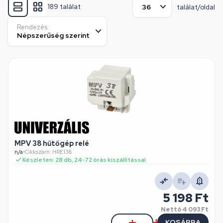
189 találat
találat/oldal
Rendezés:
MPV 38 hűtőgép relé
n/a
•
Cikkszám: HRE138
Készleten: 28 db, 24-72 órás kiszállítással
5 198 Ft
Nettó
4 093 Ft
KOSÁRBA