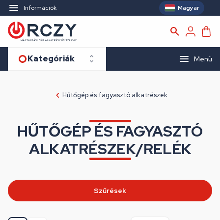
Magyar
Információk
Kategóriák
Menü
Hűtőgép és fagyasztó alkatrészek
HŰTŐGÉP ÉS FAGYASZTÓ
ALKATRÉSZEK/RELÉK
Szűrések