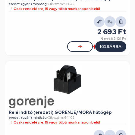
eredeti (gyári) minőség
•
Cikkszám: 96042
Csak rendelésre, 15 vagy több munkanapon belül
2 693 Ft
Nettó
2 121 Ft
KOSÁRBA
Relé indító (eredeti) GORENJE/MORA hűtőgép
eredeti (gyári) minőség
•
Cikkszám: 64402
Csak rendelésre, 15 vagy több munkanapon belül