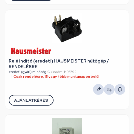
Relé indító (eredeti) HAUSMEISTER hűtőgép /
RENDELÉSRE
eredeti (gyári) minőség
•
Cikkszám: HRE892
Csak rendelésre, 15 vagy több munkanapon belül
AJÁNLATKÉRÉS