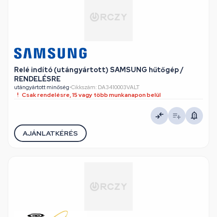
Relé indító (utángyártott) SAMSUNG hűtőgép /
RENDELÉSRE
utángyártott minőség
•
Cikkszám: DA3410003VALT
Csak rendelésre, 15 vagy több munkanapon belül
AJÁNLATKÉRÉS