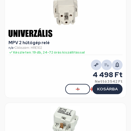
MPV 2 hűtőgép relé
n/a
•
Cikkszám: HRE102
Készleten: 19 db, 24-72 órás kiszállítással
4 498 Ft
Nettó
3 542 Ft
KOSÁRBA