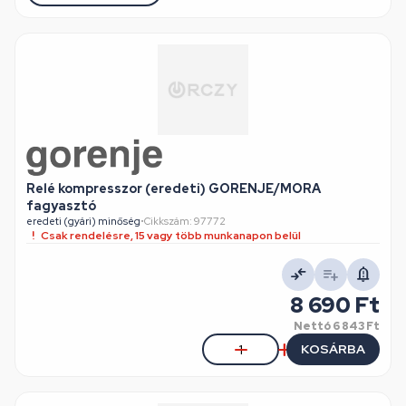
Relé kompresszor (eredeti) GORENJE/MORA
fagyasztó
eredeti (gyári) minőség
•
Cikkszám: 97772
Csak rendelésre, 15 vagy több munkanapon belül
8 690 Ft
Nettó
6 843 Ft
KOSÁRBA