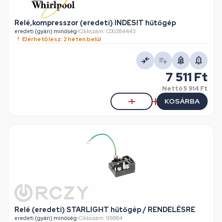
Relé,kompresszor (eredeti) INDESIT hűtőgép
eredeti (gyári) minőség
•
Cikkszám: C00384443
Elérhető lesz: 2 héten belül
7 511 Ft
Nettó
5 914 Ft
KOSÁRBA
Relé (eredeti) STARLIGHT hűtőgép / RENDELÉSRE
eredeti (gyári) minőség
•
Cikkszám: 99884