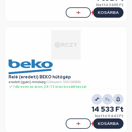
Nettó
3 695 Ft
KOSÁRBA
Relé (eredeti) BEKO hűtőgép
eredeti (gyári) minőség
•
Cikkszám: 5951361600
1 db ezen az áron, 24-72 órás kiszállítással
14 533 Ft
Nettó
11 443 Ft
KOSÁRBA