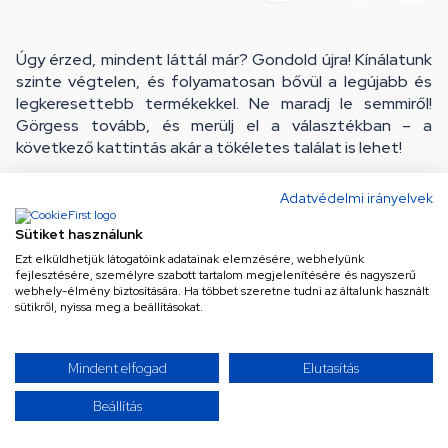
Úgy érzed, mindent láttál már? Gondold újra! Kínálatunk
szinte végtelen, és folyamatosan bővül a legújabb és
legkeresettebb termékekkel. Ne maradj le semmiről!
Görgess tovább, és merülj el a választékban – a
következő kattintás akár a tökéletes találat is lehet!
Adatvédelmi irányelvek
Sütiket használunk
Ezt elküldhetjük látogatóink adatainak elemzésére, webhelyünk
fejlesztésére, személyre szabott tartalom megjelenítésére és nagyszerű
webhely-élmény biztosítására. Ha többet szeretne tudni az általunk használt
sütikről, nyissa meg a beállításokat.
Ne maradj le a legjobb
Mindent elfogad
Elutasítás
ajánlatokról!
Beállítás
Iratkozz fel hírlevelünkre a különleges