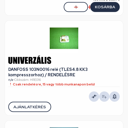
KOSÁRBA
DANFOSS 103N0016 relé (TLES4.8 KK3
kompresszorhoz) / RENDELÉSRE
n/a
•
Cikkszám: HRE016
Csak rendelésre, 15 vagy több munkanapon belül
AJÁNLATKÉRÉS