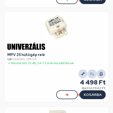
MPV 25 hűtőgép relé
n/a
•
Cikkszám: HRE125
Készleten: 22 db, 24-72 órás kiszállítással
4 498 Ft
Nettó
3 542 Ft
KOSÁRBA