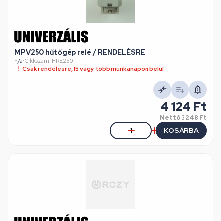
MPV250 hűtőgép relé / RENDELÉSRE
n/a
•
Cikkszám: HRE250
Csak rendelésre, 15 vagy több munkanapon belül
4 124 Ft
Nettó
3 248 Ft
KOSÁRBA