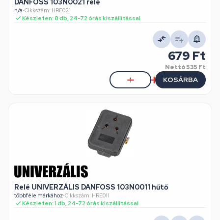
DANFOSS 103N0021 relé
n/a
•
Cikkszám: HRE021
Készleten: 8 db, 24-72 órás kiszállítással
679 Ft
Nettó
535 Ft
KOSÁRBA
Relé UNIVERZÁLIS DANFOSS 103N0011 hűtő
többféle márkához
•
Cikkszám: HRE011
Készleten: 1 db, 24-72 órás kiszállítással