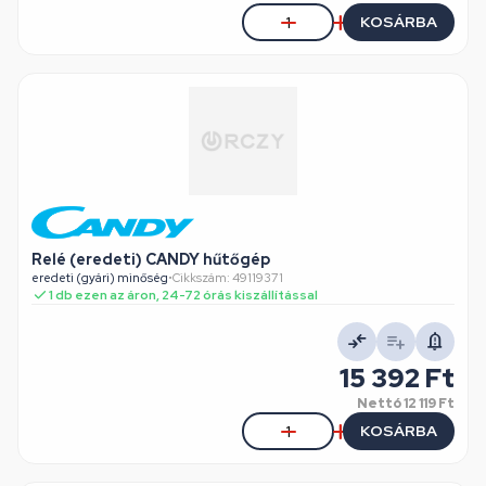
KOSÁRBA
Relé (eredeti) CANDY hűtőgép
eredeti (gyári) minőség
•
Cikkszám: 49119371
1 db ezen az áron, 24-72 órás kiszállítással
15 392 Ft
Nettó
12 119 Ft
KOSÁRBA