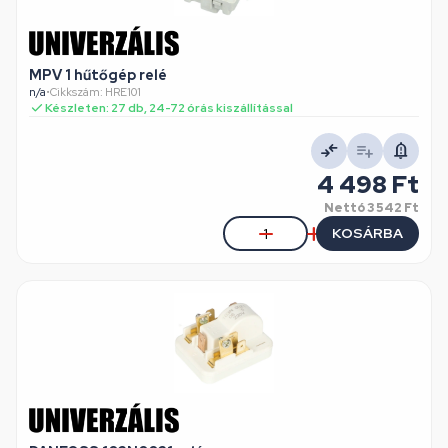
MPV 1 hűtőgép relé
n/a
•
Cikkszám: HRE101
Készleten: 27 db, 24-72 órás kiszállítással
4 498 Ft
Nettó
3 542 Ft
KOSÁRBA