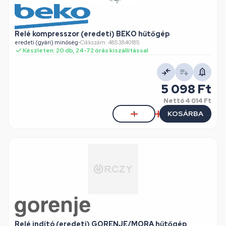
Relé kompresszor (eredeti) BEKO hűtőgép
eredeti (gyári) minőség
•
Cikkszám: 4853840185
Készleten: 20 db, 24-72 órás kiszállítással
5 098 Ft
Nettó
4 014 Ft
KOSÁRBA
Relé indító (eredeti) GORENJE/MORA hűtőgép