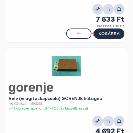
7 633 Ft
Nettó
6 010 Ft
KOSÁRBA
Relé (világításkapcsoló) GORENJE hűtőgép
n/a
•
Cikkszám: 696261
2 db ezen az áron, 24-72 órás kiszállítással
4 692 Ft