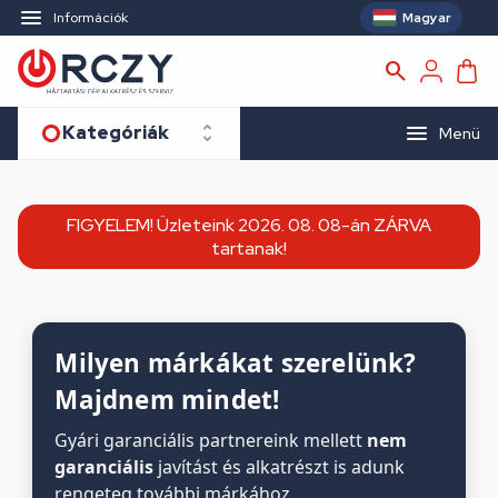
Magyar
Információk
Kategóriák
Menü
FIGYELEM! Üzleteink 2026. 08. 08-án ZÁRVA
tartanak!