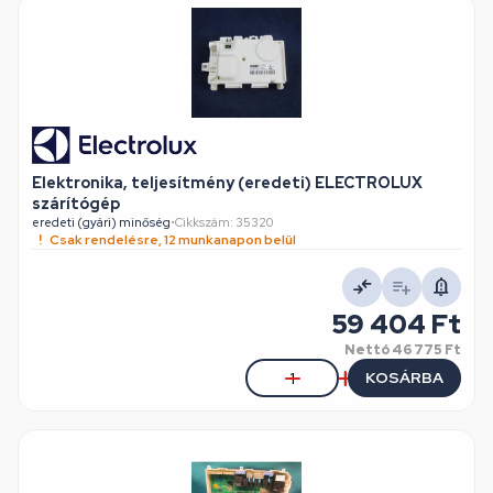
Elektronika, teljesítmény (eredeti) ELECTROLUX
szárítógép
eredeti (gyári) minőség
•
Cikkszám: 35320
Csak rendelésre, 12 munkanapon belül
59 404 Ft
Nettó
46 775 Ft
KOSÁRBA