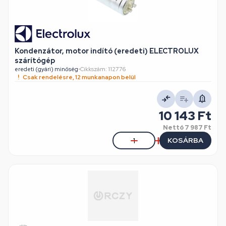
Kondenzátor, motor indító (eredeti) ELECTROLUX
szárítógép
eredeti (gyári) minőség
•
Cikkszám: 112776
Csak rendelésre, 12 munkanapon belül
10 143 Ft
Nettó
7 987 Ft
KOSÁRBA