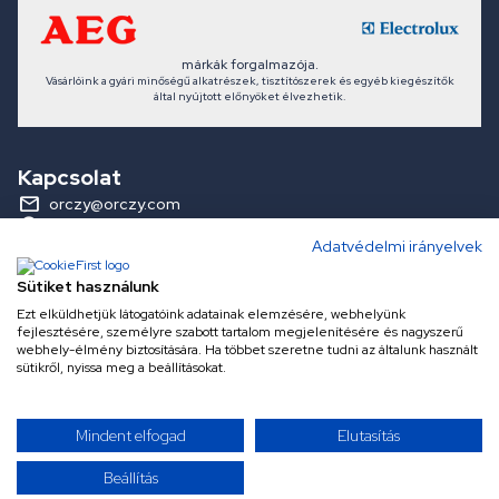
márkák forgalmazója.
Vásárlóink a gyári minőségű alkatrészek, tisztítószerek és egyéb kiegészítők
által nyújtott előnyöket élvezhetik.
Kapcsolat
orczy@orczy.com
1089 Budapest, Baross utca 127.
Adatvédelmi irányelvek
Orczy Alkatrész Áruház és Szerviz
Sütiket használunk
Ezt elküldhetjük látogatóink adatainak elemzésére, webhelyünk
fejlesztésére, személyre szabott tartalom megjelenítésére és nagyszerű
Információk
webhely-élmény biztosítására. Ha többet szeretne tudni az általunk használt
sütikről, nyissa meg a beállításokat.
Fogyasztói elállás
Orczy Tudástár
Akciós termékek
Panaszkezelés és elállás
Mindent elfogad
Elutasítás
Beállítás