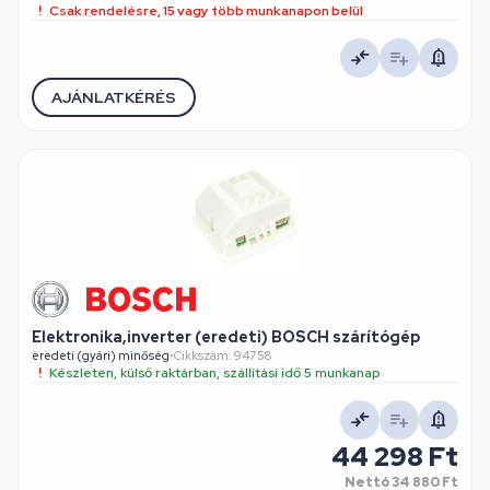
Csak rendelésre, 15 vagy több munkanapon belül
AJÁNLATKÉRÉS
Elektronika,inverter (eredeti) BOSCH szárítógép
eredeti (gyári) minőség
•
Cikkszám: 94758
Készleten, külső raktárban, szállítási idő 5 munkanap
44 298 Ft
Nettó
34 880 Ft