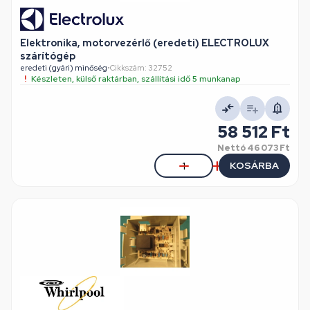
Elektronika, motorvezérlő (eredeti) ELECTROLUX
szárítógép
eredeti (gyári) minőség
•
Cikkszám: 32752
Készleten, külső raktárban, szállítási idő 5 munkanap
58 512 Ft
Nettó
46 073 Ft
KOSÁRBA