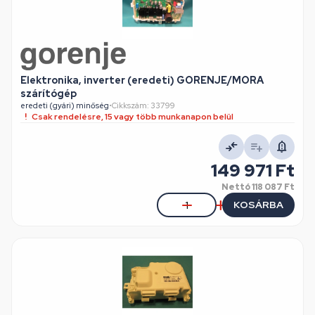
Elektronika, inverter (eredeti) GORENJE/MORA
szárítógép
eredeti (gyári) minőség
•
Cikkszám: 33799
Csak rendelésre, 15 vagy több munkanapon belül
149 971 Ft
Nettó
118 087 Ft
KOSÁRBA