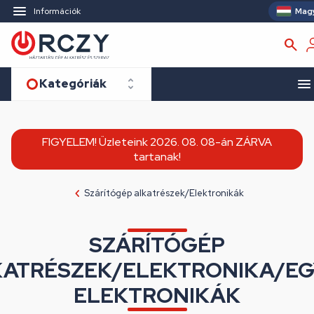
Mag
Információk
Kategóriák
FIGYELEM! Üzleteink 2026. 08. 08-án ZÁRVA
tartanak!
Szárítógép alkatrészek/Elektronikák
SZÁRÍTÓGÉP
ATRÉSZEK/ELEKTRONIKA/E
ELEKTRONIKÁK