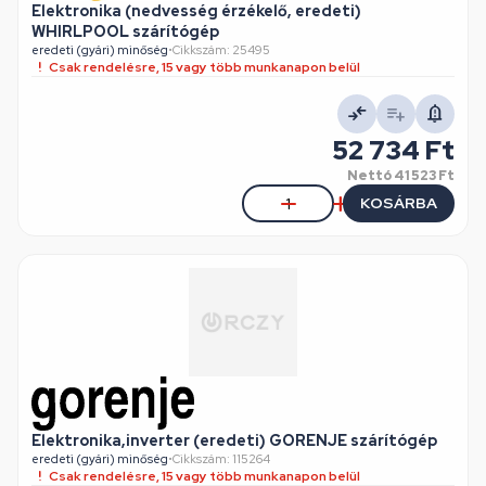
Elektronika (nedvesség érzékelő, eredeti)
WHIRLPOOL szárítógép
eredeti (gyári) minőség
•
Cikkszám: 25495
Csak rendelésre, 15 vagy több munkanapon belül
52 734 Ft
Nettó
41 523 Ft
KOSÁRBA
Elektronika,inverter (eredeti) GORENJE szárítógép
eredeti (gyári) minőség
•
Cikkszám: 115264
Csak rendelésre, 15 vagy több munkanapon belül