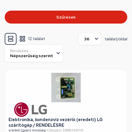
Szűrések
12 találat
találat/oldal
Rendezés:
Elektronika, kondenzvíz vezérlő (eredeti) LG
szárítógép / RENDELÉSRE
eredeti (gyári) minőség
•
Cikkszám: EBR83441701