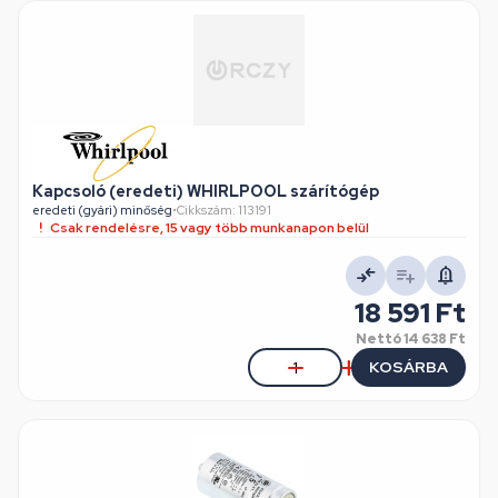
Kapcsoló (eredeti) WHIRLPOOL szárítógép
eredeti (gyári) minőség
•
Cikkszám: 113191
Csak rendelésre, 15 vagy több munkanapon belül
18 591 Ft
Nettó
14 638 Ft
KOSÁRBA