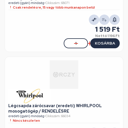
eredeti (gyári) minőség
•
Cikkszám: 68071
Csak rendelésre, 15 vagy több munkanapon belül
1 519 Ft
Nettó
1 196 Ft
KOSÁRBA
Légcsapda zárócsavar (eredeti) WHIRLPOOL
mosogatógép / RENDELÉSRE
eredeti (gyári) minőség
•
Cikkszám: 66034
Nincs készleten