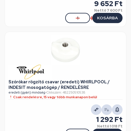
9 652 Ft
Nettó
7 600 Ft
KOSÁRBA
Szórókar rögzítő csavar (eredeti) WHIRLPOOL /
INDESIT mosogatógép / RENDELÉSRE
eredeti (gyári) minőség
•
Cikkszám: 482250510538
Csak rendelésre, 15 vagy több munkanapon belül
1 292 Ft
Nettó
1 018 Ft