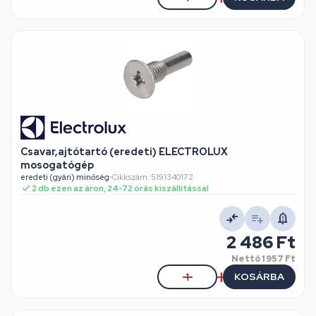
Csavar,ajtótartó (eredeti) ELECTROLUX
mosogatógép
eredeti (gyári) minőség
•
Cikkszám: 5191340172
2 db ezen az áron, 24-72 órás kiszállítással
2 486 Ft
Nettó
1 957 Ft
KOSÁRBA