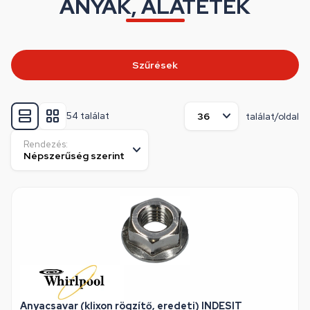
ANYÁK, ALÁTÉTEK
Szűrések
54 találat
találat/oldal
Rendezés:
Anyacsavar (klixon rögzítő, eredeti) INDESIT