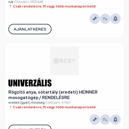
n/a
•
Cikkszám: MEG649
Csak rendelésre, 15 vagy több munkanapon belül
AJÁNLATKÉRÉS
Rögzítő anya, sótartály (eredeti) HEINNER
mosogatógép / RENDELÉSRE
eredeti (gyári) minőség
•
Cikkszám: 97651
Csak rendelésre, 15 vagy több munkanapon belül