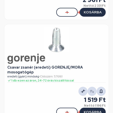
Nettó
2 331 Ft
KOSÁRBA
Csavar zsanér (eredeti) GORENJE/MORA
mosogatógép
eredeti (gyári) minőség
•
Cikkszám: 576161
1 db ezen az áron, 24-72 órás kiszállítással
1 519 Ft
Nettó
1 196 Ft
KOSÁRBA