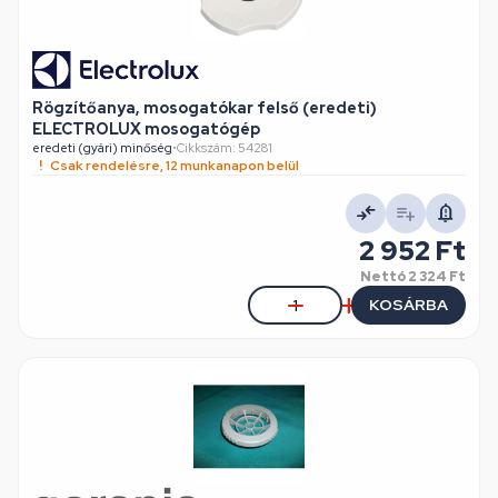
Rögzítőanya, mosogatókar felső (eredeti)
ELECTROLUX mosogatógép
eredeti (gyári) minőség
•
Cikkszám: 54281
Csak rendelésre, 12 munkanapon belül
2 952 Ft
Nettó
2 324 Ft
KOSÁRBA