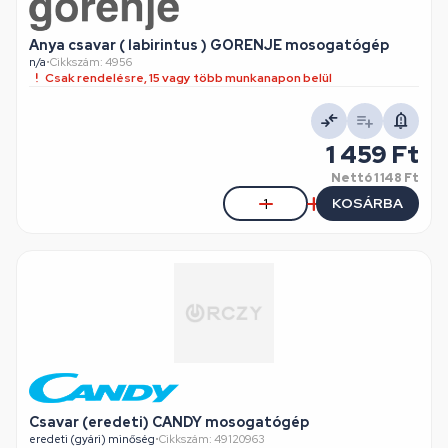
Anya csavar ( labirintus ) GORENJE mosogatógép
n/a
•
Cikkszám: 4956
Csak rendelésre, 15 vagy több munkanapon belül
1 459 Ft
Nettó
1 148 Ft
KOSÁRBA
Csavar (eredeti) CANDY mosogatógép
eredeti (gyári) minőség
•
Cikkszám: 49120963