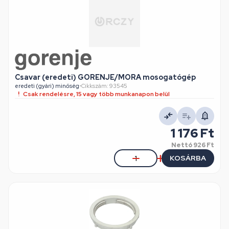
Csavar (eredeti) GORENJE/MORA mosogatógép
eredeti (gyári) minőség
•
Cikkszám: 93545
Csak rendelésre, 15 vagy több munkanapon belül
1 176 Ft
Nettó
926 Ft
KOSÁRBA