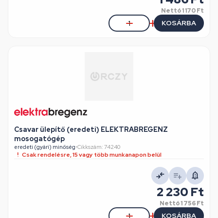
Nettó
1 170 Ft
KOSÁRBA
Csavar ülepítő (eredeti) ELEKTRABREGENZ
mosogatógép
eredeti (gyári) minőség
•
Cikkszám: 74240
Csak rendelésre, 15 vagy több munkanapon belül
2 230 Ft
Nettó
1 756 Ft
KOSÁRBA