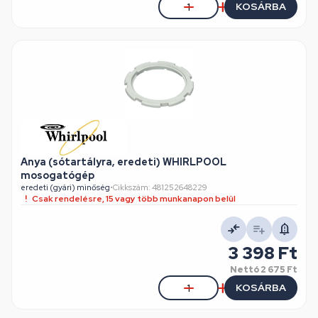
KOSÁRBA
Anya (sótartályra, eredeti) WHIRLPOOL
mosogatógép
eredeti (gyári) minőség
•
Cikkszám: 481252648229
Csak rendelésre, 15 vagy több munkanapon belül
3 398 Ft
Nettó
2 675 Ft
KOSÁRBA