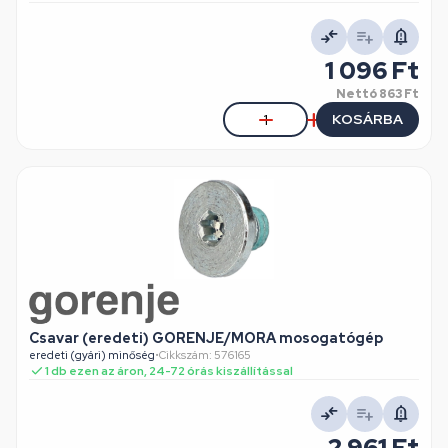
1 096 Ft
Nettó
863 Ft
KOSÁRBA
Csavar (eredeti) GORENJE/MORA mosogatógép
eredeti (gyári) minőség
•
Cikkszám: 576165
1 db ezen az áron, 24-72 órás kiszállítással
2 961 Ft