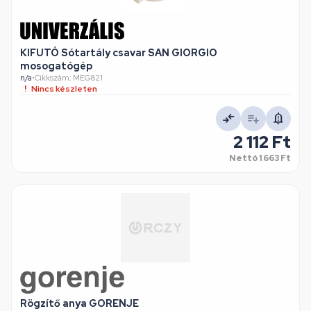
KIFUTÓ Sótartály csavar SAN GIORGIO
mosogatógép
n/a
•
Cikkszám: MEG821
Nincs készleten
2 112 Ft
Nettó
1 663 Ft
Rögzítő anya GORENJE