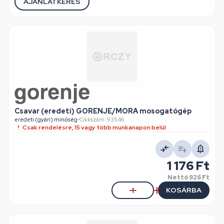
AJÁNLATKÉRÉS
Csavar (eredeti) GORENJE/MORA mosogatógép
eredeti (gyári) minőség
•
Cikkszám: 93546
Csak rendelésre, 15 vagy több munkanapon belül
1 176 Ft
Nettó
926 Ft
KOSÁRBA