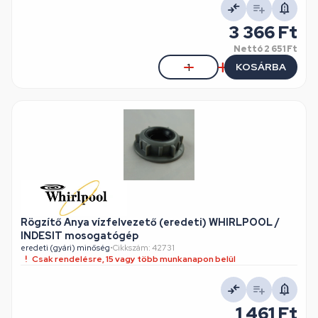
3 366 Ft
Nettó
2 651 Ft
KOSÁRBA
Rögzítő Anya vízfelvezető (eredeti) WHIRLPOOL /
INDESIT mosogatógép
eredeti (gyári) minőség
•
Cikkszám: 42731
Csak rendelésre, 15 vagy több munkanapon belül
1 461 Ft