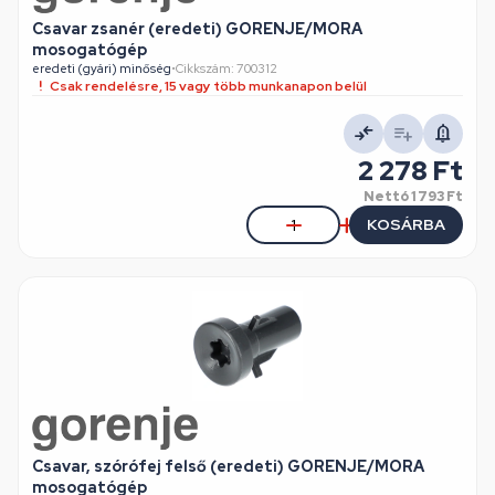
Csavar zsanér (eredeti) GORENJE/MORA
mosogatógép
eredeti (gyári) minőség
•
Cikkszám: 700312
Csak rendelésre, 15 vagy több munkanapon belül
2 278 Ft
Nettó
1 793 Ft
KOSÁRBA
Csavar, szórófej felső (eredeti) GORENJE/MORA
mosogatógép