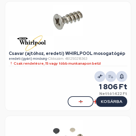
Csavar (ajtóhoz, eredeti) WHIRLPOOL mosogatógép
eredeti (gyári) minőség
•
Cikkszám: 481250218363
Csak rendelésre, 15 vagy több munkanapon belül
1 806 Ft
Nettó
1 422 Ft
KOSÁRBA