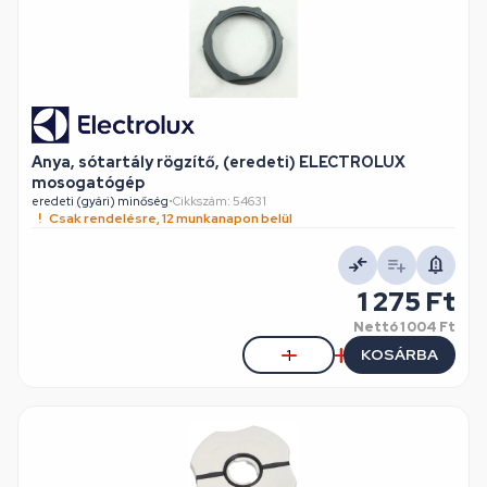
Anya, sótartály rögzítő, (eredeti) ELECTROLUX
mosogatógép
eredeti (gyári) minőség
•
Cikkszám: 54631
Csak rendelésre, 12 munkanapon belül
1 275 Ft
Nettó
1 004 Ft
KOSÁRBA