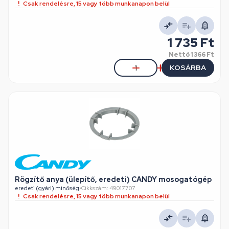
Csak rendelésre, 15 vagy több munkanapon belül
1 735 Ft
Nettó
1 366 Ft
KOSÁRBA
Rögzítő anya (ülepítő, eredeti) CANDY mosogatógép
eredeti (gyári) minőség
•
Cikkszám: 49017707
Csak rendelésre, 15 vagy több munkanapon belül