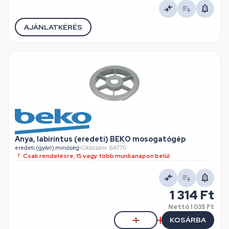
AJÁNLATKÉRÉS
Anya, labirintus (eredeti) BEKO mosogatógép
eredeti (gyári) minőség
•
Cikkszám: 64770
Csak rendelésre, 15 vagy több munkanapon belül
1 314 Ft
Nettó
1 035 Ft
KOSÁRBA