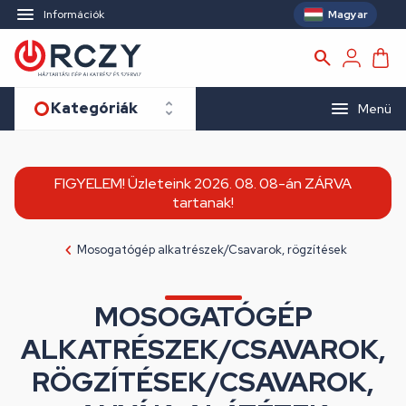
Magyar
Információk
Kategóriák
Menü
FIGYELEM! Üzleteink 2026. 08. 08-án ZÁRVA
tartanak!
Mosogatógép alkatrészek/Csavarok, rögzítések
MOSOGATÓGÉP
ALKATRÉSZEK/CSAVAROK,
RÖGZÍTÉSEK/CSAVAROK,