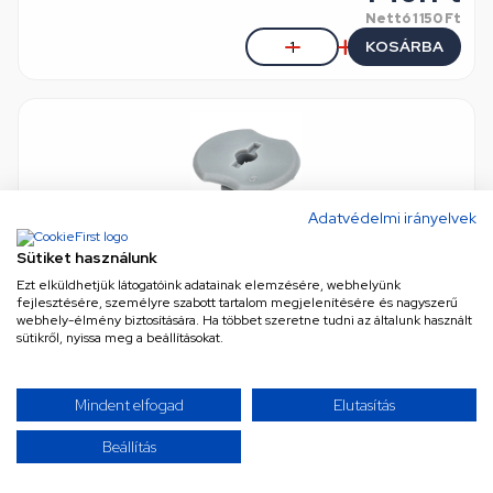
Nettó
1 150 Ft
KOSÁRBA
Adatvédelmi irányelvek
Sütiket használunk
Ezt elküldhetjük látogatóink adatainak elemzésére, webhelyünk
Rögzítő csavar (eredeti) INDESIT mosogatógép
fejlesztésére, személyre szabott tartalom megjelenítésére és nagyszerű
eredeti (gyári) minőség
•
Cikkszám: 39966
webhely-élmény biztosítására. Ha többet szeretne tudni az általunk használt
Csak rendelésre, 15 vagy több munkanapon belül
sütikről, nyissa meg a beállításokat.
775 Ft
Mindent elfogad
Elutasítás
Nettó
610 Ft
Beállítás
KOSÁRBA