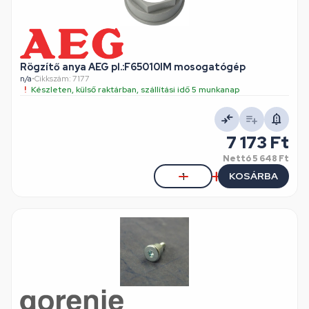
Rögzítő anya AEG pl.:F65010IM mosogatógép
n/a
•
Cikkszám: 7177
Készleten, külső raktárban, szállítási idő 5 munkanap
7 173 Ft
Nettó
5 648 Ft
KOSÁRBA