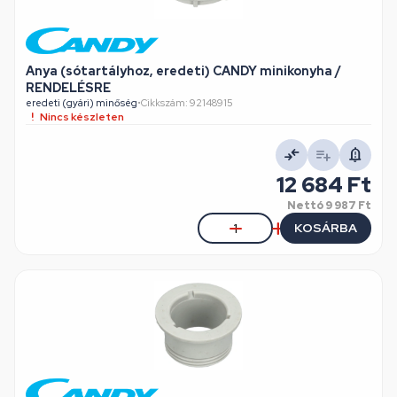
Anya (sótartályhoz, eredeti) CANDY minikonyha /
RENDELÉSRE
eredeti (gyári) minőség
•
Cikkszám: 92148915
Nincs készleten
12 684 Ft
Nettó
9 987 Ft
KOSÁRBA