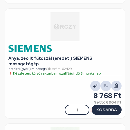
Anya, zeolit fűtőszál (eredeti) SIEMENS
mosogatógép
eredeti (gyári) minőség
•
Cikkszám: 62429
Készleten, külső raktárban, szállítási idő 5 munkanap
8 768 Ft
Nettó
6 904 Ft
KOSÁRBA