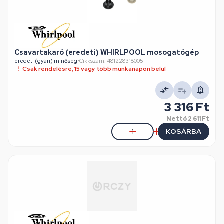
Csavartakaró (eredeti) WHIRLPOOL mosogatógép
eredeti (gyári) minőség
•
Cikkszám: 481228318005
Csak rendelésre, 15 vagy több munkanapon belül
3 316 Ft
Nettó
2 611 Ft
KOSÁRBA