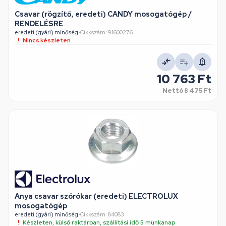
Csavar (rögzítő, eredeti) CANDY mosogatógép /
RENDELÉSRE
eredeti (gyári) minőség
•
Cikkszám: 91600276
Nincs készleten
10 763 Ft
Nettó
8 475 Ft
Anya csavar szórókar (eredeti) ELECTROLUX
mosogatógép
eredeti (gyári) minőség
•
Cikkszám: 84083
Készleten, külső raktárban, szállítási idő 5 munkanap