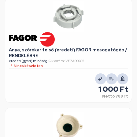
Anya, szórókar felső (eredeti) FAGOR mosogatógép /
RENDELÉSRE
eredeti (gyári) minőség
•
Cikkszám: VF7A000C5
Nincs készleten
1 000 Ft
Nettó
788 Ft