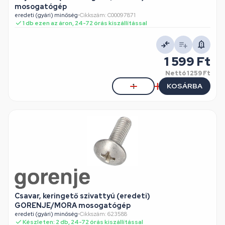
mosogatógép
eredeti (gyári) minőség
•
Cikkszám: C00097871
1 db ezen az áron, 24-72 órás kiszállítással
1 599 Ft
Nettó
1 259 Ft
KOSÁRBA
Csavar, keringető szivattyú (eredeti)
GORENJE/MORA mosogatógép
eredeti (gyári) minőség
•
Cikkszám: 623588
Készleten: 2 db, 24-72 órás kiszállítással