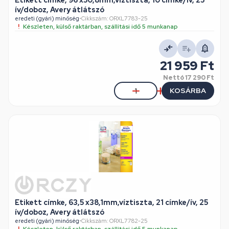
Etikett címke, 96 x50,8mm,víztiszta, 10 címke/ív, 25
ív/doboz, Avery átlátszó
eredeti (gyári) minőség
•
Cikkszám: ORXL7783-25
Készleten, külső raktárban, szállítási idő 5 munkanap
21 959 Ft
Nettó
17 290 Ft
KOSÁRBA
Etikett címke, 63,5 x38,1mm,víztiszta, 21 címke/ív, 25
ív/doboz, Avery átlátszó
eredeti (gyári) minőség
•
Cikkszám: ORXL7782-25