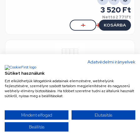
3 520 Ft
Nettó
2 771 Ft
KOSÁRBA
Adatvédelmi irányelvek
Sütiket használunk
Ezt elküldhetjük látogatóink adatainak elemzésére, webhelyünk
fejlesztésére, személyre szabott tartalom megjelenítésére és nagyszerű
webhely-élmény biztosítására. Ha többet szeretne tudni az általunk használt
Etikett címke, 48,5x25,4mm, 100 lap, 40 címke/lap
sütikről, nyissa meg a beállításokat.
eredeti (gyári) minőség
•
Cikkszám: ORXET485254
Készleten, külső raktárban, szállítási idő 5 munkanap
Mindent elfogad
Elutasítás
3 970 Ft
Beállítás
Nettó
3 126 Ft