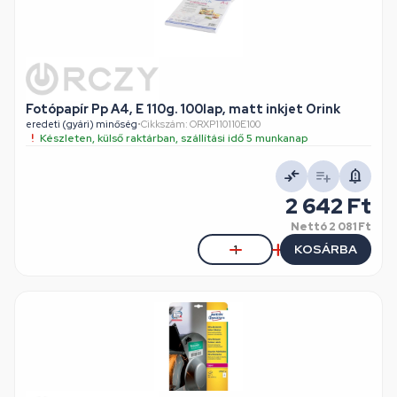
Fotópapír Pp A4, E 110g. 100lap, matt inkjet Orink
eredeti (gyári) minőség
•
Cikkszám: ORXP110110E100
Készleten, külső raktárban, szállítási idő 5 munkanap
2 642 Ft
Nettó
2 081 Ft
KOSÁRBA