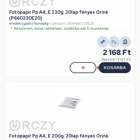
Fotópapír Pp A4, E 230g. 20lap fényes Orink
(P660230E20)
eredeti (gyári) minőség
•
Cikkszám: ORXP660230E20
Készleten, külső raktárban, szállítási idő 5 munkanap
2 168 Ft
Nettó
1 707 Ft
KOSÁRBA
Fotópapír Pp A4, E 200g. 20lap fényes Orink