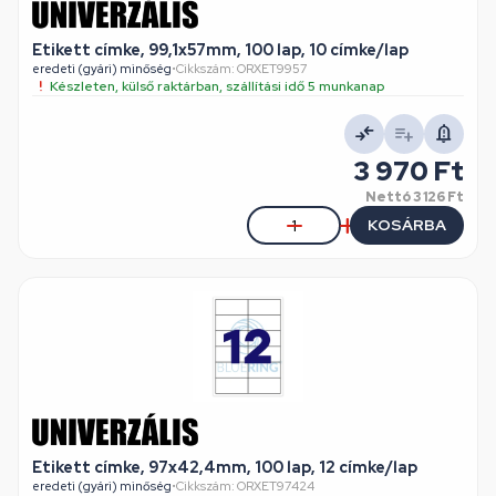
Etikett címke, 99,1x57mm, 100 lap, 10 címke/lap
eredeti (gyári) minőség
•
Cikkszám: ORXET9957
Készleten, külső raktárban, szállítási idő 5 munkanap
3 970 Ft
Nettó
3 126 Ft
KOSÁRBA
Etikett címke, 97x42,4mm, 100 lap, 12 címke/lap
eredeti (gyári) minőség
•
Cikkszám: ORXET97424