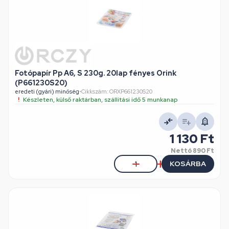
Fotópapír Pp A6, S 230g. 20lap fényes Orink
(P661230S20)
eredeti (gyári) minőség
•
Cikkszám: ORXP661230S20
Készleten, külső raktárban, szállítási idő 5 munkanap
1 130 Ft
Nettó
890 Ft
KOSÁRBA