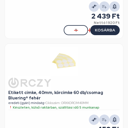
2 439 Ft
Nettó
1 920 Ft
KOSÁRBA
Etikett címke, 40mm, körcímke 60 db/csomag
Bluering® fehér
eredeti (gyári) minőség
•
Cikkszám: ORXKORCIM40MM
Készleten, külső raktárban, szállítási idő 5 munkanap