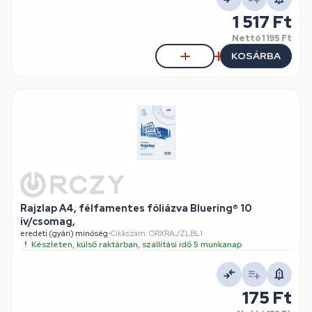
1 517 Ft
Nettó
1 195 Ft
KOSÁRBA
Rajzlap A4, félfamentes fóliázva Bluering® 10
ív/csomag,
eredeti (gyári) minőség
•
Cikkszám: ORXRAJZLBL1
Készleten, külső raktárban, szállítási idő 5 munkanap
175 Ft