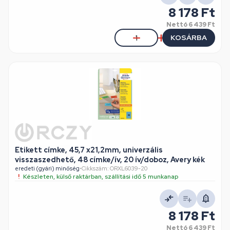
8 178 Ft
Nettó
6 439 Ft
KOSÁRBA
Etikett címke, 45,7 x21,2mm, univerzális
visszaszedhető, 48 címke/ív, 20 ív/doboz, Avery kék
eredeti (gyári) minőség
•
Cikkszám: ORXL6039-20
Készleten, külső raktárban, szállítási idő 5 munkanap
8 178 Ft
Nettó
6 439 Ft