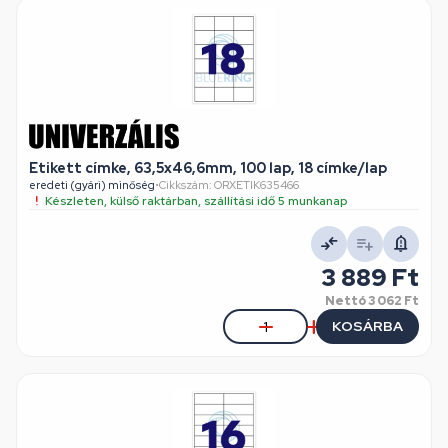
Etikett címke, 63,5x46,6mm, 100 lap, 18 címke/lap
eredeti (gyári) minőség
•
Cikkszám: ORXETIK635466
Készleten, külső raktárban, szállítási idő 5 munkanap
3 889 Ft
Nettó
3 062 Ft
KOSÁRBA