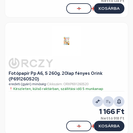
Nettó
138 Ft
KOSÁRBA
Fotópapír Pp A6, S 260g. 20lap fényes Orink
(P691260S20)
eredeti (gyári) minőség
•
Cikkszám: ORXP691260S20
Készleten, külső raktárban, szállítási idő 5 munkanap
1 166 Ft
Nettó
918 Ft
KOSÁRBA