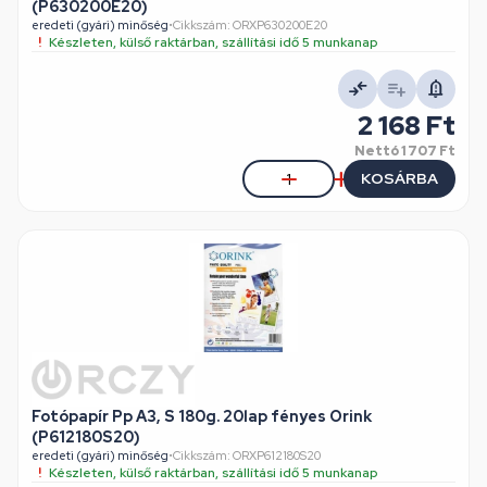
(P630200E20)
eredeti (gyári) minőség
•
Cikkszám: ORXP630200E20
Készleten, külső raktárban, szállítási idő 5 munkanap
2 168 Ft
Nettó
1 707 Ft
KOSÁRBA
Fotópapír Pp A3, S 180g. 20lap fényes Orink
(P612180S20)
eredeti (gyári) minőség
•
Cikkszám: ORXP612180S20
Készleten, külső raktárban, szállítási idő 5 munkanap