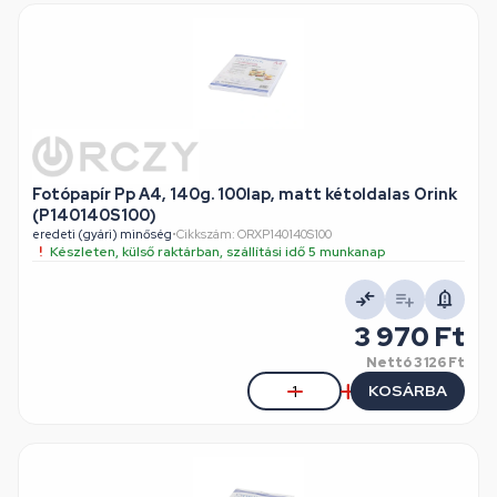
Fotópapír Pp A4, 140g. 100lap, matt kétoldalas Orink
(P140140S100)
eredeti (gyári) minőség
•
Cikkszám: ORXP140140S100
Készleten, külső raktárban, szállítási idő 5 munkanap
3 970 Ft
Nettó
3 126 Ft
KOSÁRBA