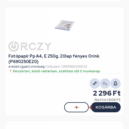
Fotópapír Pp A4, E 250g. 20lap fényes Orink
(P690250E20)
eredeti (gyári) minőség
•
Cikkszám: ORXP690250E20
Készleten, külső raktárban, szállítási idő 5 munkanap
2 296 Ft
Nettó
1 808 Ft
KOSÁRBA