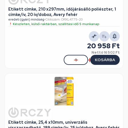
Etikett címke, 210 x297mm, időjárásálló poliészter, 1
címke/ív, 20 ív/doboz, Avery fehér
eredeti (gyári) minőség
•
Cikkszám: ORXL4775-20
Készleten, külső raktárban, szállítási idő 5 munkanap
20 958 Ft
Nettó
16 502 Ft
KOSÁRBA
Etikett címke, 25,4 x10mm, univerzális
visszaszedhető, 189 címke/ív, 25 ív/doboz, Avery fehér