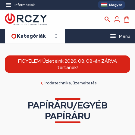
Magyar
Információk
Kategóriák
Menü
FIGYELEM! Üzleteink 2026. 08. 08-án ZÁRVA
tartanak!
Irodatechnika, üzemeltetés
PAPÍRÁRU/EGYÉB
PAPÍRÁRU