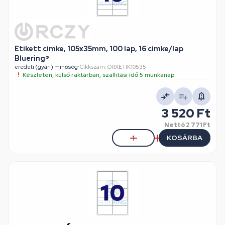
Etikett címke, 105x35mm, 100 lap, 16 címke/lap
Bluering®
eredeti (gyári) minőség
•
Cikkszám: ORXETIK10535
Készleten, külső raktárban, szállítási idő 5 munkanap
3 520 Ft
Nettó
2 771 Ft
KOSÁRBA