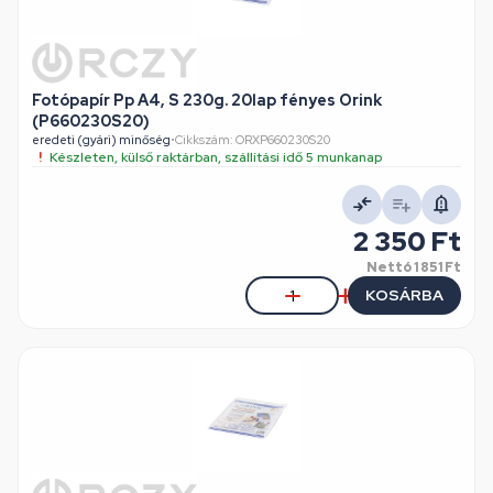
Fotópapír Pp A4, S 230g. 20lap fényes Orink
(P660230S20)
eredeti (gyári) minőség
•
Cikkszám: ORXP660230S20
Készleten, külső raktárban, szállítási idő 5 munkanap
2 350 Ft
Nettó
1 851 Ft
KOSÁRBA