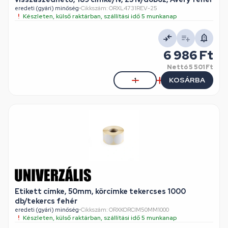
eredeti (gyári) minőség
•
Cikkszám: ORXL4731REV-25
Készleten, külső raktárban, szállítási idő 5 munkanap
6 986 Ft
Nettó
5 501 Ft
KOSÁRBA
Etikett címke, 50mm, körcímke tekercses 1000
db/tekercs fehér
eredeti (gyári) minőség
•
Cikkszám: ORXKORCIM50MM1000
Készleten, külső raktárban, szállítási idő 5 munkanap