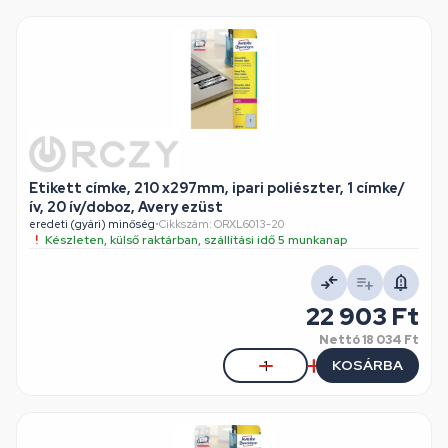
Etikett címke, 210 x297mm, ipari poliészter, 1 címke/
ív, 20 ív/doboz, Avery ezüst
eredeti (gyári) minőség
•
Cikkszám: ORXL6013-20
Készleten, külső raktárban, szállítási idő 5 munkanap
22 903 Ft
Nettó
18 034 Ft
KOSÁRBA