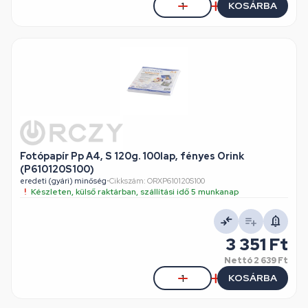
KOSÁRBA
Fotópapír Pp A4, S 120g. 100lap, fényes Orink
(P610120S100)
eredeti (gyári) minőség
•
Cikkszám: ORXP610120S100
Készleten, külső raktárban, szállítási idő 5 munkanap
3 351 Ft
Nettó
2 639 Ft
KOSÁRBA