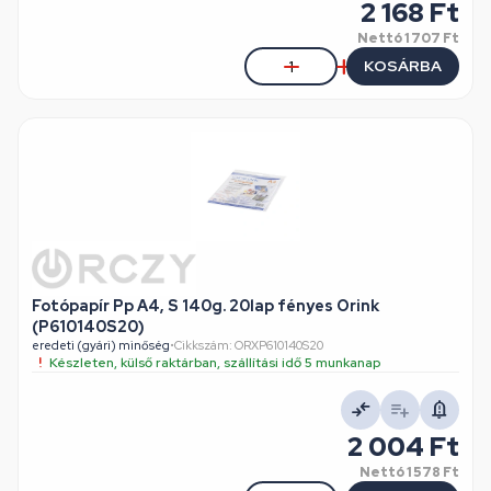
2 168 Ft
Nettó
1 707 Ft
KOSÁRBA
Fotópapír Pp A4, S 140g. 20lap fényes Orink
(P610140S20)
eredeti (gyári) minőség
•
Cikkszám: ORXP610140S20
Készleten, külső raktárban, szállítási idő 5 munkanap
2 004 Ft
Nettó
1 578 Ft