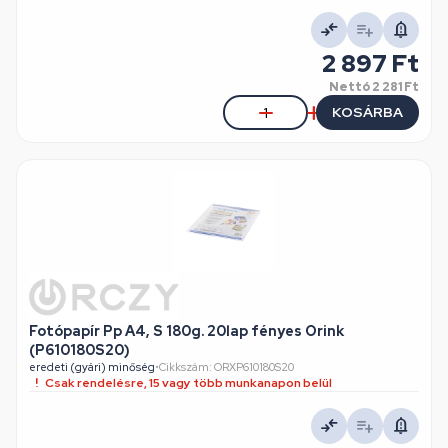
2 897 Ft
Nettó
2 281 Ft
KOSÁRBA
Fotópapír Pp A4, S 180g. 20lap fényes Orink
(P610180S20)
eredeti (gyári) minőség
•
Cikkszám: ORXP610180S20
Csak rendelésre, 15 vagy több munkanapon belül