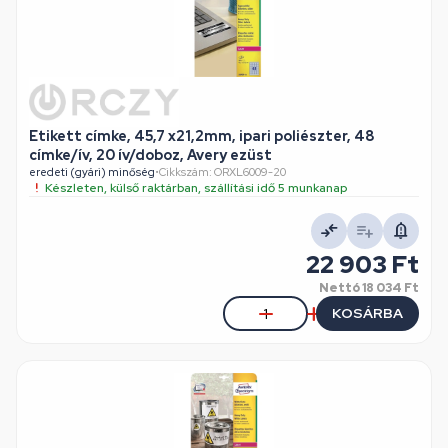
Etikett címke, 45,7 x21,2mm, ipari poliészter, 48
címke/ív, 20 ív/doboz, Avery ezüst
eredeti (gyári) minőség
•
Cikkszám: ORXL6009-20
Készleten, külső raktárban, szállítási idő 5 munkanap
22 903 Ft
Nettó
18 034 Ft
KOSÁRBA