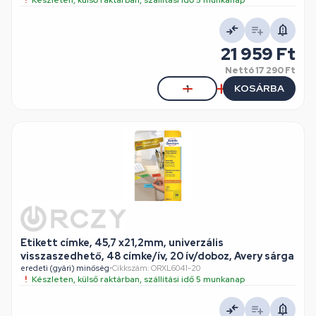
Készleten, külső raktárban, szállítási idő 5 munkanap
21 959 Ft
Nettó
17 290 Ft
KOSÁRBA
Etikett címke, 45,7 x21,2mm, univerzális
visszaszedhető, 48 címke/ív, 20 ív/doboz, Avery sárga
eredeti (gyári) minőség
•
Cikkszám: ORXL6041-20
Készleten, külső raktárban, szállítási idő 5 munkanap