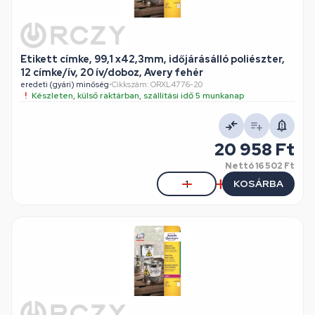
Etikett címke, 99,1 x42,3mm, időjárásálló poliészter,
12 címke/ív, 20 ív/doboz, Avery fehér
eredeti (gyári) minőség
•
Cikkszám: ORXL4776-20
Készleten, külső raktárban, szállítási idő 5 munkanap
20 958 Ft
Nettó
16 502 Ft
KOSÁRBA