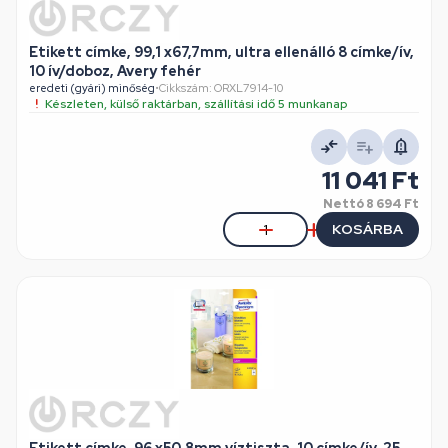
Etikett címke, 99,1 x67,7mm, ultra ellenálló 8 címke/ív,
10 ív/doboz, Avery fehér
eredeti (gyári) minőség
•
Cikkszám: ORXL7914-10
Készleten, külső raktárban, szállítási idő 5 munkanap
11 041 Ft
Nettó
8 694 Ft
KOSÁRBA