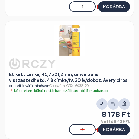
KOSÁRBA
Etikett címke, 45,7 x21,2mm, univerzális
visszaszedhető, 48 címke/ív, 20 ív/doboz, Avery piros
eredeti (gyári) minőség
•
Cikkszám: ORXL6038-20
Készleten, külső raktárban, szállítási idő 5 munkanap
8 178 Ft
Nettó
6 439 Ft
KOSÁRBA