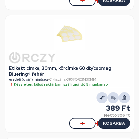
KOSÁRBA
Etikett címke, 30mm, körcímke 60 db/csomag
Bluering® fehér
eredeti (gyári) minőség
•
Cikkszám: ORXKORCIM30MM
Készleten, külső raktárban, szállítási idő 5 munkanap
389 Ft
Nettó
306 Ft
KOSÁRBA