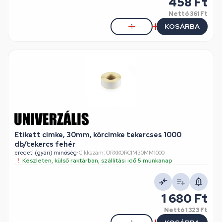
458 Ft
Nettó
361 Ft
KOSÁRBA
Etikett címke, 30mm, körcímke tekercses 1000
db/tekercs fehér
eredeti (gyári) minőség
•
Cikkszám: ORXKORCIM30MM1000
Készleten, külső raktárban, szállítási idő 5 munkanap
1 680 Ft
Nettó
1 323 Ft