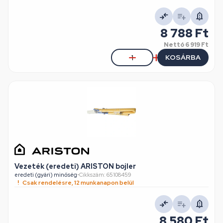
8 788 Ft
Nettó
6 919 Ft
KOSÁRBA
Vezeték (eredeti) ARISTON bojler
eredeti (gyári) minőség
•
Cikkszám: 65108459
Csak rendelésre, 12 munkanapon belül
8 580 Ft