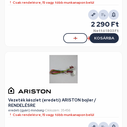
Csak rendelésre, 15 vagy több munkanapon belül
2 290 Ft
Nettó
1 803 Ft
KOSÁRBA
Vezeték készlet (eredeti) ARISTON bojler /
RENDELÉSRE
eredeti (gyári) minőség
•
Cikkszám: 35456
Csak rendelésre, 15 vagy több munkanapon belül