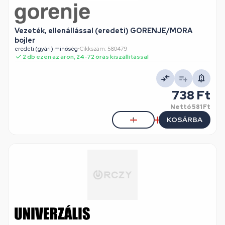
Vezeték, ellenállással (eredeti) GORENJE/MORA
bojler
eredeti (gyári) minőség
•
Cikkszám: 580479
2 db ezen az áron, 24-72 órás kiszállítással
738 Ft
Nettó
581 Ft
KOSÁRBA