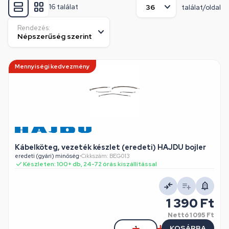
16 találat
találat/oldal
Rendezés:
Mennyiségi kedvezmény
Kábelköteg, vezeték készlet (eredeti) HAJDU bojler
eredeti (gyári) minőség
•
Cikkszám: BEG013
Készleten: 100+ db, 24-72 órás kiszállítással
1 390 Ft
Nettó
1 095 Ft
KOSÁRBA