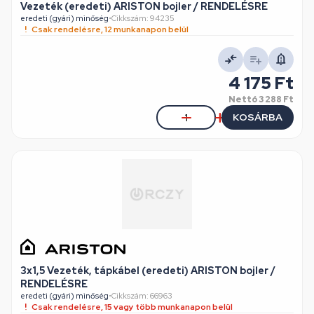
Vezeték (eredeti) ARISTON bojler / RENDELÉSRE
eredeti (gyári) minőség
•
Cikkszám: 94235
Csak rendelésre, 12 munkanapon belül
4 175 Ft
Nettó
3 288 Ft
KOSÁRBA
3x1,5 Vezeték, tápkábel (eredeti) ARISTON bojler /
RENDELÉSRE
eredeti (gyári) minőség
•
Cikkszám: 66963
Csak rendelésre, 15 vagy több munkanapon belül