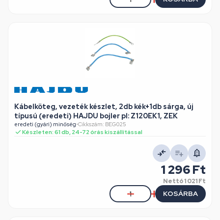
Kábelköteg, vezeték készlet, 2db kék+1db sárga, új
típusú (eredeti) HAJDU bojler pl: Z120EK1, ZEK
eredeti (gyári) minőség
•
Cikkszám: BEG025
Készleten: 61 db, 24-72 órás kiszállítással
1 296 Ft
Nettó
1 021 Ft
KOSÁRBA