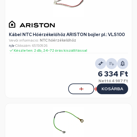
Kábel NTC Hőérzékelőhöz ARISTON bojler pl.: VLS100
Vevői információ:
NTC hőérzékelőhöz
n/a
•
Cikkszám: 65150926
Készleten: 2 db, 24-72 órás kiszállítással
6 334 Ft
Nettó
4 987 Ft
KOSÁRBA