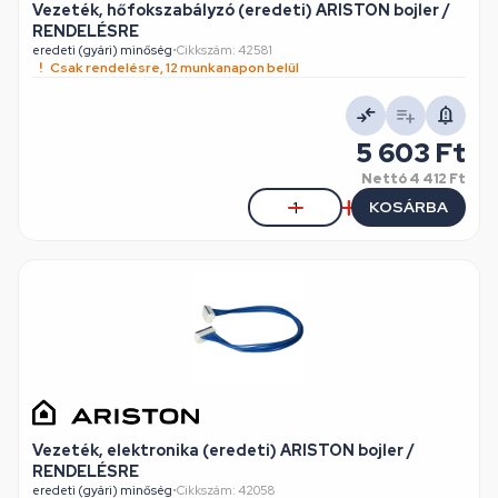
Vezeték, hőfokszabályzó (eredeti) ARISTON bojler /
RENDELÉSRE
eredeti (gyári) minőség
•
Cikkszám: 42581
Csak rendelésre, 12 munkanapon belül
5 603 Ft
Nettó
4 412 Ft
KOSÁRBA
Vezeték, elektronika (eredeti) ARISTON bojler /
RENDELÉSRE
eredeti (gyári) minőség
•
Cikkszám: 42058