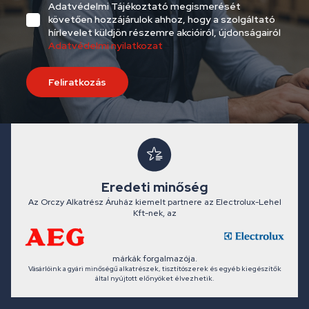
Adatvédelmi Tájékoztató megismerését
követően hozzájárulok ahhoz, hogy a szolgáltató
hírlevelet küldjön részemre akcióiról, újdonságairól
Adatvédelmi nyilatkozat
Feliratkozás
Eredeti minőség
Az Orczy Alkatrész Áruház kiemelt partnere az Electrolux-Lehel
Kft-nek, az
márkák forgalmazója.
Vásárlóink a gyári minőségű alkatrészek, tisztítószerek és egyéb kiegészítők
által nyújtott előnyöket élvezhetik.