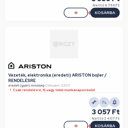
Nettó
6 756 Ft
KOSÁRBA
Vezeték, elektronika (eredeti) ARISTON bojler /
RENDELÉSRE
eredeti (gyári) minőség
•
Cikkszám: 52517
Csak rendelésre, 15 vagy több munkanapon belül
3 057 Ft
Nettó
2 407 Ft
KOSÁRBA