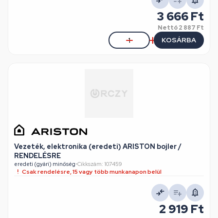
3 666 Ft
Nettó
2 887 Ft
KOSÁRBA
Vezeték, elektronika (eredeti) ARISTON bojler /
RENDELÉSRE
eredeti (gyári) minőség
•
Cikkszám: 107459
Csak rendelésre, 15 vagy több munkanapon belül
2 919 Ft