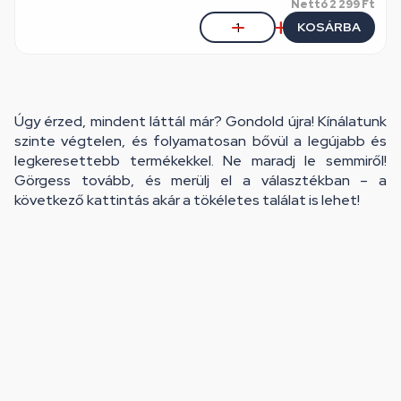
Nettó
2 299 Ft
KOSÁRBA
Úgy érzed, mindent láttál már? Gondold újra! Kínálatunk
szinte végtelen, és folyamatosan bővül a legújabb és
legkeresettebb termékekkel. Ne maradj le semmiről!
Görgess tovább, és merülj el a választékban – a
következő kattintás akár a tökéletes találat is lehet!