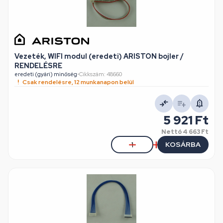
Vezeték, WIFI modul (eredeti) ARISTON bojler /
RENDELÉSRE
eredeti (gyári) minőség
•
Cikkszám: 48660
Csak rendelésre, 12 munkanapon belül
5 921 Ft
Nettó
4 663 Ft
KOSÁRBA