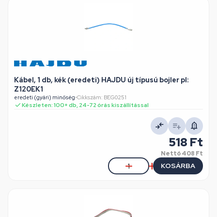
Kábel, 1 db, kék (eredeti) HAJDU új típusú bojler pl:
Z120EK1
eredeti (gyári) minőség
•
Cikkszám: BEG0251
Készleten: 100+ db, 24-72 órás kiszállítással
518 Ft
Nettó
408 Ft
KOSÁRBA