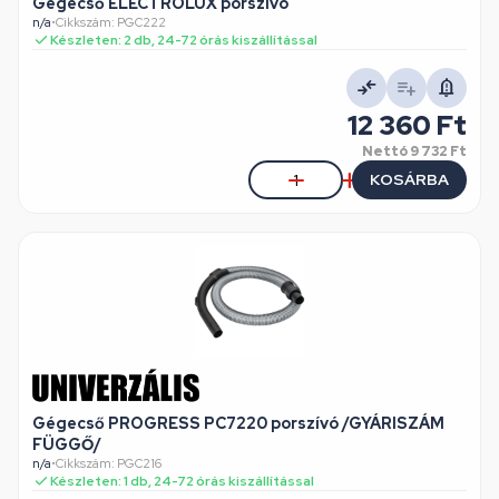
Gégecső ELECTROLUX porszívó
n/a
•
Cikkszám: PGC222
Készleten: 2 db, 24-72 órás kiszállítással
12 360 Ft
Nettó
9 732 Ft
KOSÁRBA
Gégecső PROGRESS PC7220 porszívó /GYÁRISZÁM
FÜGGŐ/
n/a
•
Cikkszám: PGC216
Készleten: 1 db, 24-72 órás kiszállítással