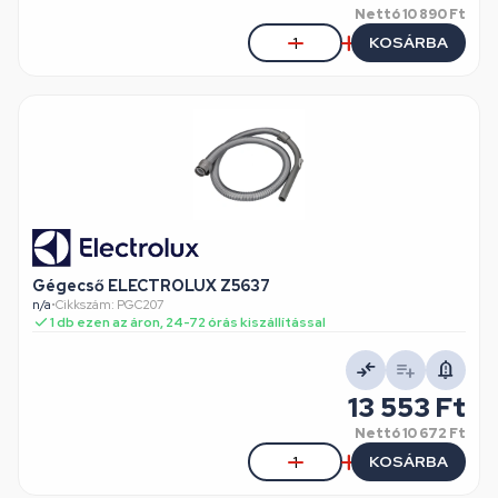
Nettó
10 890 Ft
KOSÁRBA
Gégecső ELECTROLUX Z5637
n/a
•
Cikkszám: PGC207
1 db ezen az áron, 24-72 órás kiszállítással
13 553 Ft
Nettó
10 672 Ft
KOSÁRBA