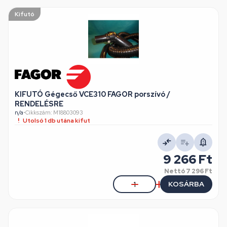
Kifutó
KIFUTÓ Gégecső VCE310 FAGOR porszívó /
RENDELÉSRE
n/a
•
Cikkszám: M18803093
Utolsó 1 db utána kifut
9 266 Ft
Nettó
7 296 Ft
KOSÁRBA