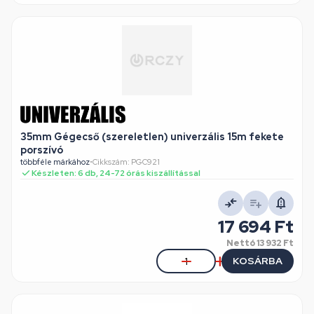
35mm Gégecső (szereletlen) univerzális 15m fekete
porszívó
többféle márkához
•
Cikkszám: PGC921
Készleten: 6 db, 24-72 órás kiszállítással
17 694 Ft
Nettó
13 932 Ft
KOSÁRBA