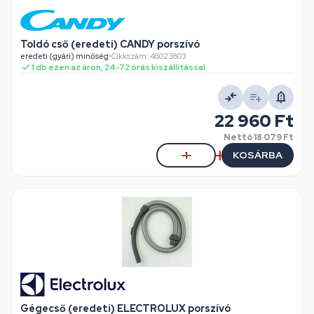
Toldó cső (eredeti) CANDY porszívó
eredeti (gyári) minőség
•
Cikkszám: 48023803
1 db ezen az áron, 24-72 órás kiszállítással
22 960 Ft
Nettó
18 079 Ft
KOSÁRBA
Gégecső (eredeti) ELECTROLUX porszívó