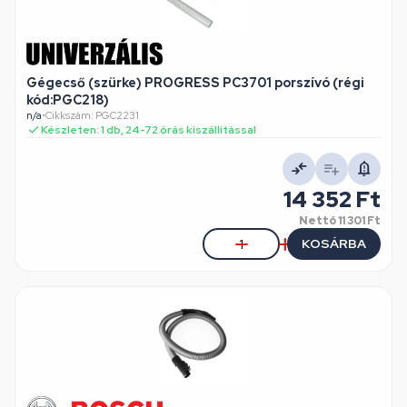
Gégecső (szürke) PROGRESS PC3701 porszívó (régi
kód:PGC218)
n/a
•
Cikkszám: PGC2231
Készleten: 1 db, 24-72 órás kiszállítással
14 352 Ft
Nettó
11 301 Ft
KOSÁRBA