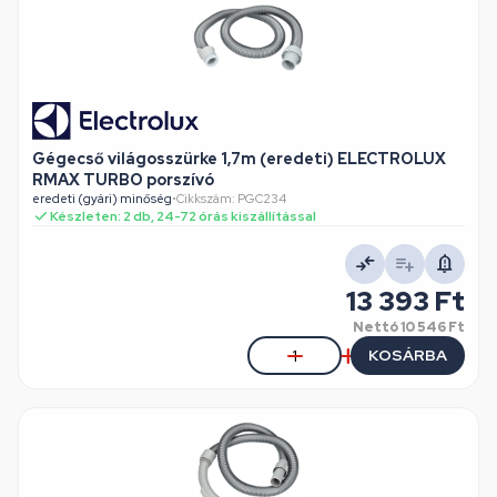
Gégecső világosszürke 1,7m (eredeti) ELECTROLUX
RMAX TURBO porszívó
eredeti (gyári) minőség
•
Cikkszám: PGC234
Készleten: 2 db, 24-72 órás kiszállítással
13 393 Ft
Nettó
10 546 Ft
KOSÁRBA