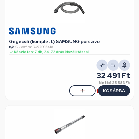
Gégecső (komplett) SAMSUNG porszívó
n/a
•
Cikkszám: DJ9700541A
Készleten: 7 db, 24-72 órás kiszállítással
32 491 Ft
Nettó
25 583 Ft
KOSÁRBA