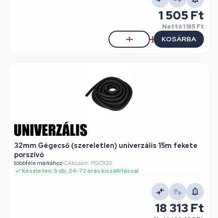
1 505 Ft
Nettó
1 185 Ft
KOSÁRBA
32mm Gégecső (szereletlen) univerzális 15m fekete
porszívó
többféle márkához
•
Cikkszám: PGC920
Készleten: 5 db, 24-72 órás kiszállítással
18 313 Ft