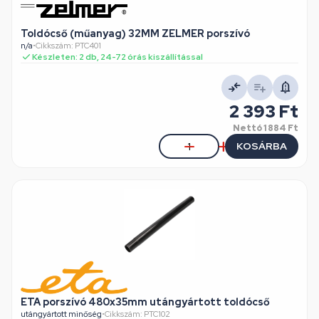
Toldócső (műanyag) 32MM ZELMER porszívó
n/a
•
Cikkszám: PTC401
Készleten: 2 db, 24-72 órás kiszállítással
2 393 Ft
Nettó
1 884 Ft
KOSÁRBA
ETA porszívó 480x35mm utángyártott toldócső
utángyártott minőség
•
Cikkszám: PTC102