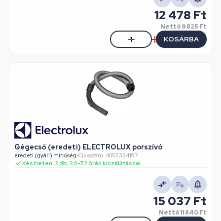
12 478 Ft
Nettó
9 825 Ft
KOSÁRBA
Gégecső (eredeti) ELECTROLUX porszívó
eredeti (gyári) minőség
•
Cikkszám: 4055354197
Készleten: 2 db, 24-72 órás kiszállítással
15 037 Ft
Nettó
11 840 Ft