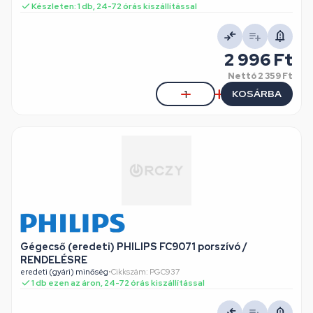
Készleten: 1 db, 24-72 órás kiszállítással
2 996 Ft
Nettó
2 359 Ft
KOSÁRBA
Gégecső (eredeti) PHILIPS FC9071 porszívó /
RENDELÉSRE
eredeti (gyári) minőség
•
Cikkszám: PGC937
1 db ezen az áron, 24-72 órás kiszállítással