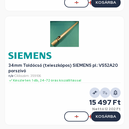
KOSÁRBA
34mm Toldócső (teleszkópos) SIEMENS pl.: VS52A20
porszívó
n/a
•
Cikkszám: 359106
Készleten: 1 db, 24-72 órás kiszállítással
15 497 Ft
Nettó
12 202 Ft
KOSÁRBA