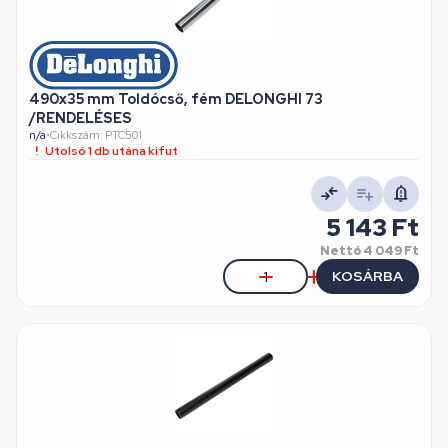
490x35 mm Toldócső, fém DELONGHI 73
/RENDELÉSES
n/a
•
Cikkszám: PTC501
Utolsó 1 db utána kifut
5 143 Ft
Nettó
4 049 Ft
KOSÁRBA