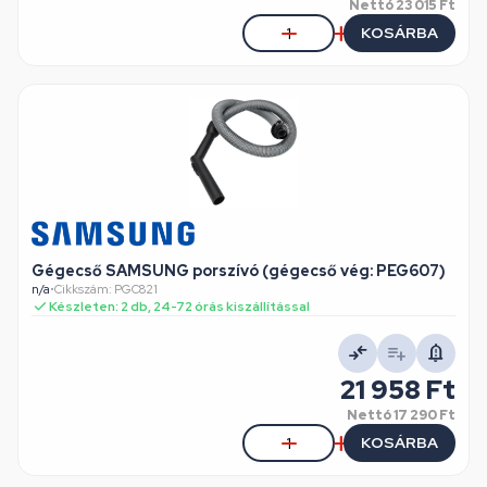
Nettó
23 015 Ft
KOSÁRBA
Gégecső SAMSUNG porszívó (gégecső vég: PEG607)
n/a
•
Cikkszám: PGC821
Készleten: 2 db, 24-72 órás kiszállítással
21 958 Ft
Nettó
17 290 Ft
KOSÁRBA