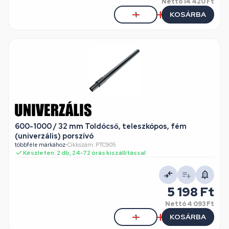
Nettó
14 420 Ft
KOSÁRBA
600-1000 / 32 mm Toldócső, teleszkópos, fém
(univerzális) porszívó
többféle márkához
•
Cikkszám: PTC905
Készleten: 2 db, 24-72 órás kiszállítással
5 198 Ft
Nettó
4 093 Ft
KOSÁRBA