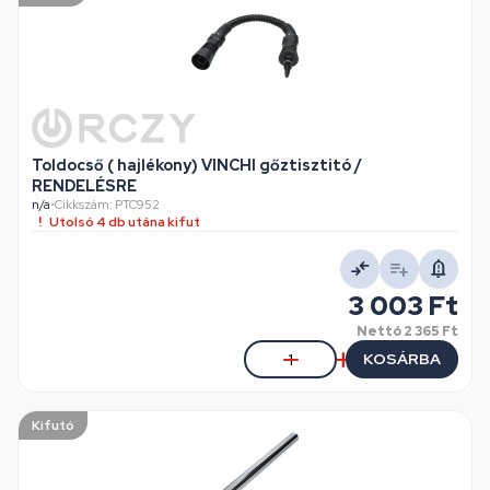
Toldocső ( hajlékony) VINCHI gőztisztitó /
RENDELÉSRE
n/a
•
Cikkszám: PTC952
Utolsó 4 db utána kifut
3 003 Ft
Nettó
2 365 Ft
KOSÁRBA
Kifutó