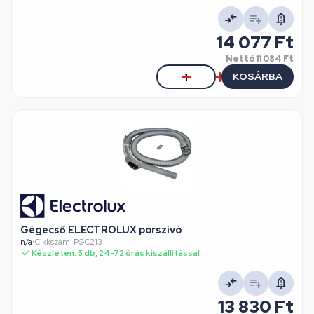
14 077 Ft
Nettó
11 084 Ft
KOSÁRBA
Gégecső ELECTROLUX porszívó
n/a
•
Cikkszám: PGC213
Készleten: 5 db, 24-72 órás kiszállítással
13 830 Ft