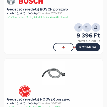
Gégecső (eredeti) BOSCH porszívó
eredeti (gyári) minőség
•
Cikkszám: 17001737
Készleten: 3 db, 24-72 órás kiszállítással
9 396 Ft
Nettó
7 398 Ft
KOSÁRBA
Gégecső (eredeti) HOOVER porszívó
eredeti (gyári) minőség
•
Cikkszám: 35601621