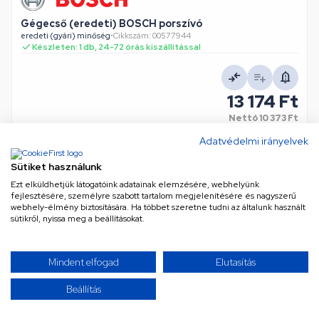
Gégecső (eredeti) BOSCH porszívó
eredeti (gyári) minőség
•
Cikkszám: 00577944
Készleten: 1 db, 24-72 órás kiszállítással
13 174 Ft
Nettó
10 373 Ft
KOSÁRBA
Adatvédelmi irányelvek
Sütiket használunk
Ezt elküldhetjük látogatóink adatainak elemzésére, webhelyünk
fejlesztésére, személyre szabott tartalom megjelenítésére és nagyszerű
webhely-élmény biztosítására. Ha többet szeretne tudni az általunk használt
sütikről, nyissa meg a beállításokat.
Mindent elfogad
Elutasítás
Beállítás
Gégecső (eredeti) BOSCH porszívó
eredeti (gyári) minőség
•
Cikkszám: 00572612
1 db ezen az áron, 24-72 órás kiszállítással