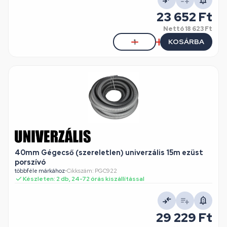
23 652 Ft
Nettó
18 623 Ft
KOSÁRBA
40mm Gégecső (szereletlen) univerzális 15m ezüst
porszívó
többféle márkához
•
Cikkszám: PGC922
Készleten: 2 db, 24-72 órás kiszállítással
29 229 Ft