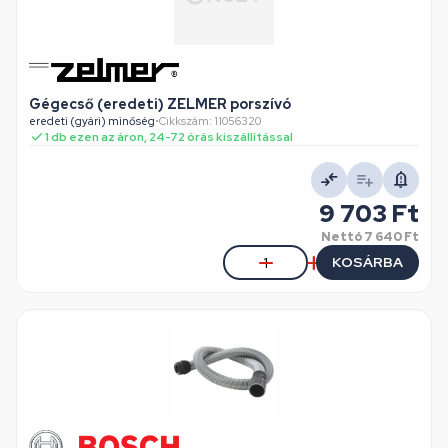
Gégecső (eredeti) ZELMER porszívó
eredeti (gyári) minőség
•
Cikkszám: 11056320
1 db ezen az áron, 24-72 órás kiszállítással
9 703 Ft
Nettó
7 640 Ft
KOSÁRBA