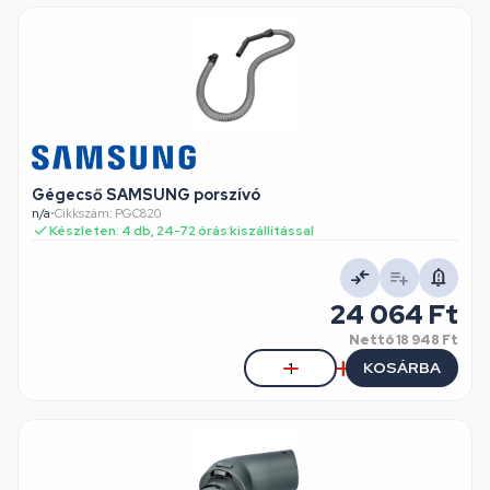
Gégecső SAMSUNG porszívó
n/a
•
Cikkszám: PGC820
Készleten: 4 db, 24-72 órás kiszállítással
24 064 Ft
Nettó
18 948 Ft
KOSÁRBA