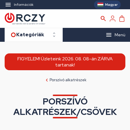
Magyar
Információk
Kategóriák
Menü
FIGYELEM! Üzleteink 2026. 08. 08-án ZÁRVA
tartanak!
Porszívó alkatrészek
PORSZÍVÓ
ALKATRÉSZEK/CSÖVEK