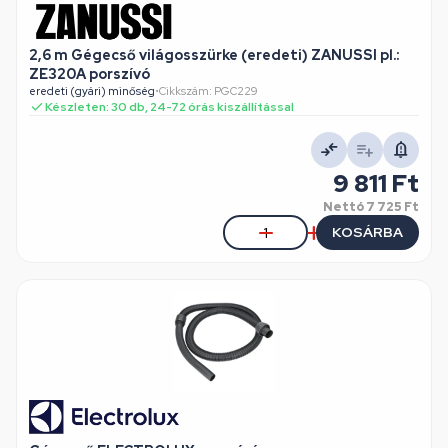
2,6 m Gégecső világosszürke (eredeti) ZANUSSI pl.:
ZE320A porszívó
eredeti (gyári) minőség
•
Cikkszám: PGC229
Készleten: 30 db, 24-72 órás kiszállítással
9 811 Ft
Nettó
7 725 Ft
KOSÁRBA