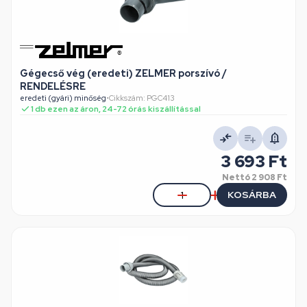
Gégecső vég (eredeti) ZELMER porszívó /
RENDELÉSRE
eredeti (gyári) minőség
•
Cikkszám: PGC413
1 db ezen az áron, 24-72 órás kiszállítással
3 693 Ft
Nettó
2 908 Ft
KOSÁRBA