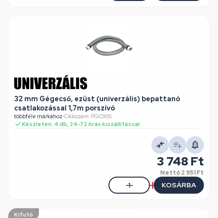
32 mm Gégecső, ezüst (univerzális) bepattanó
csatlakozással 1,7m porszívó
többféle márkához
•
Cikkszám: PGC905
Készleten: 4 db, 24-72 órás kiszállítással
3 748 Ft
Nettó
2 951 Ft
KOSÁRBA
Kifutó