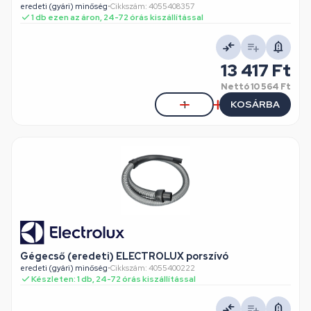
eredeti (gyári) minőség
•
Cikkszám: 4055408357
1 db ezen az áron, 24-72 órás kiszállítással
13 417 Ft
Nettó
10 564 Ft
KOSÁRBA
Gégecső (eredeti) ELECTROLUX porszívó
eredeti (gyári) minőség
•
Cikkszám: 4055400222
Készleten: 1 db, 24-72 órás kiszállítással