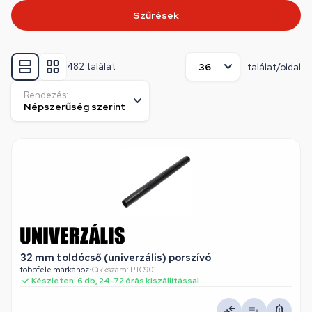
Szűrések
482 találat
találat/oldal
Rendezés:
32 mm toldócső (univerzális) porszívó
többféle márkához
•
Cikkszám: PTC901
Készleten: 6 db, 24-72 órás kiszállítással