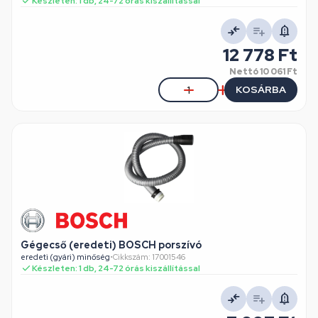
Készleten: 1 db, 24-72 órás kiszállítással
12 778 Ft
Nettó
10 061 Ft
KOSÁRBA
Gégecső (eredeti) BOSCH porszívó
eredeti (gyári) minőség
•
Cikkszám: 17001546
Készleten: 1 db, 24-72 órás kiszállítással