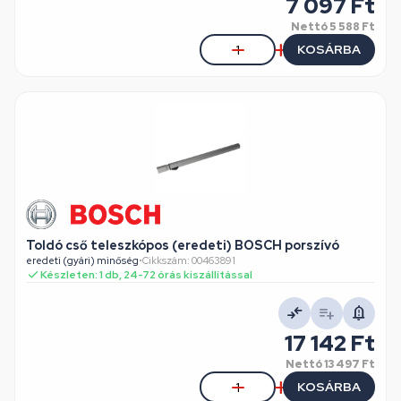
7 097 Ft
Nettó
5 588 Ft
KOSÁRBA
Toldó cső teleszkópos (eredeti) BOSCH porszívó
eredeti (gyári) minőség
•
Cikkszám: 00463891
Készleten: 1 db, 24-72 órás kiszállítással
17 142 Ft
Nettó
13 497 Ft
KOSÁRBA