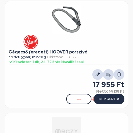
Gégecső (eredeti) HOOVER porszívó
eredeti (gyári) minőség
•
Cikkszám: 35601725
Készleten: 1 db, 24-72 órás kiszállítással
17 955 Ft
Nettó
14 138 Ft
KOSÁRBA