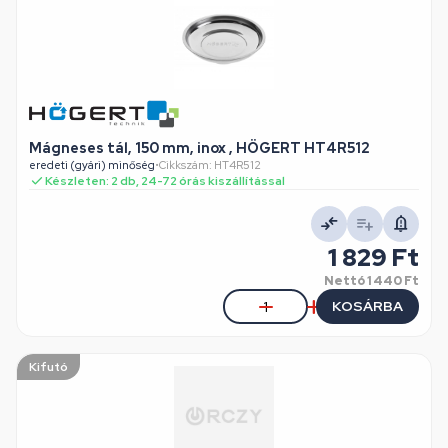
Mágneses tál, 150 mm, inox , HÖGERT HT4R512
eredeti (gyári) minőség
•
Cikkszám: HT4R512
Készleten: 2 db, 24-72 órás kiszállítással
1 829 Ft
Nettó
1 440 Ft
KOSÁRBA
Kifutó