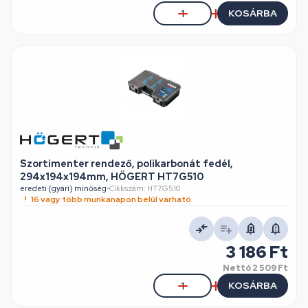
KOSÁRBA
Szortimenter rendező, polikarbonát fedél,
294x194x194mm, HÖGERT HT7G510
eredeti (gyári) minőség
•
Cikkszám: HT7G510
16 vagy több munkanapon belül várható
3 186 Ft
Nettó
2 509 Ft
KOSÁRBA