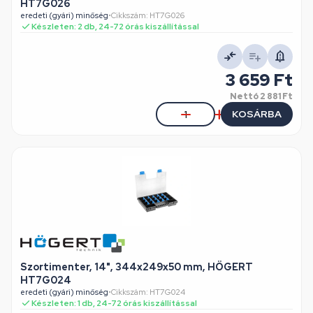
HT7G026
eredeti (gyári) minőség
•
Cikkszám: HT7G026
Készleten: 2 db, 24-72 órás kiszállítással
3 659 Ft
Nettó
2 881 Ft
KOSÁRBA
Szortimenter, 14", 344x249x50 mm, HÖGERT
HT7G024
eredeti (gyári) minőség
•
Cikkszám: HT7G024
Készleten: 1 db, 24-72 órás kiszállítással