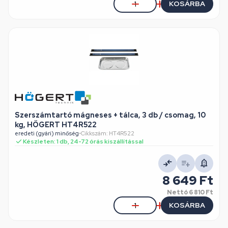
KOSÁRBA
Szerszámtartó mágneses + tálca, 3 db / csomag, 10
kg, HÖGERT HT4R522
eredeti (gyári) minőség
•
Cikkszám: HT4R522
Készleten: 1 db, 24-72 órás kiszállítással
8 649 Ft
Nettó
6 810 Ft
KOSÁRBA