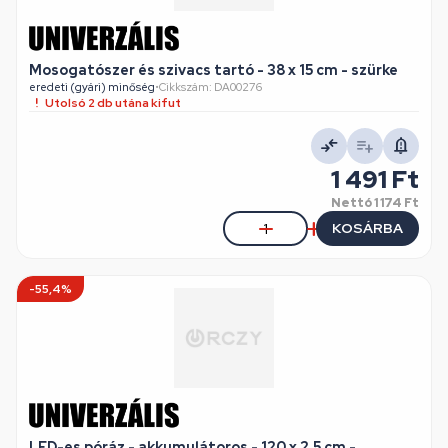
Mosogatószer és szivacs tartó - 38 x 15 cm - szürke
eredeti (gyári) minőség
•
Cikkszám: DA00276
Utolsó 2 db utána kifut
1 491 Ft
Nettó
1 174 Ft
KOSÁRBA
-55,4%
LED-es póráz - akkumulátoros - 120 x 2,5 cm -