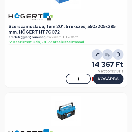
Szerszámosláda, fém 20", 5 rekszes, 550x205x295
mm, HÖGERT HT7G072
eredeti (gyári) minőség
•
Cikkszám: HT7G072
Készleten: 3 db, 24-72 órás kiszállítással
14 367 Ft
Nettó
11 313 Ft
KOSÁRBA