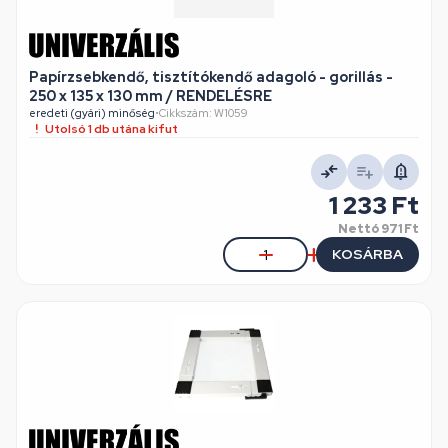
Papírzsebkendő, tisztítókendő adagoló - gorillás -
250 x 135 x 130 mm / RENDELÉSRE
eredeti (gyári) minőség
•
Cikkszám: W1059
Utolsó 1 db utána kifut
1 233 Ft
Nettó
971 Ft
KOSÁRBA