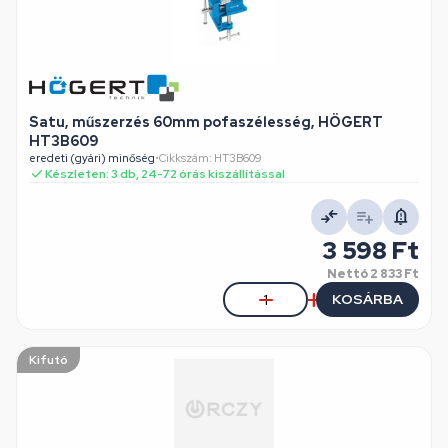
Satu, műszerzés 60mm pofaszélesség, HÖGERT
HT3B609
eredeti (gyári) minőség
•
Cikkszám: HT3B609
Készleten: 3 db, 24-72 órás kiszállítással
3 598 Ft
Nettó
2 833 Ft
KOSÁRBA
Kifutó