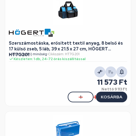
Szerszámostáska, erősített textil anyag, 8 belső és
17 külső zseb, 5 láb, 39 x 21.5 x 27 cm, HÖGERT
HT7G201
eredeti (gyári) minőség
•
Cikkszám: HT7G201
Készleten: 1 db, 24-72 órás kiszállítással
11 573 Ft
Nettó
9 113 Ft
KOSÁRBA