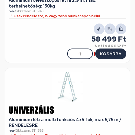
Alumínium teleszkópos létra 2,9 m, max.
terhelhetőség: 150kg
n/a
•
Cikkszám: STI1740
Csak rendelésre, 15 vagy több munkanapon belül
58 499 Ft
Nettó
46 062 Ft
KOSÁRBA
Alumínium létra multifunkciós 4x5 fok, max 5,75 m /
RENDELÉSRE
n/a
•
Cikkszám: STI1585