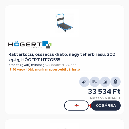
Raktárkocsi, összecsukható, nagy teherbírású, 300
kg-ig, HÖGERT HT7G555
eredeti (gyári) minőség
•
Cikkszám: HT7G555
16 vagy több munkanapon belül várható
33 534 Ft
Nettó
26 404 Ft
KOSÁRBA