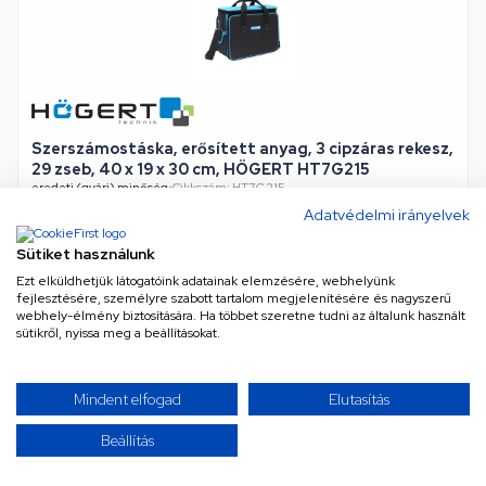
Szerszámostáska, erősített anyag, 3 cipzáras rekesz,
29 zseb, 40 x 19 x 30 cm, HÖGERT HT7G215
eredeti (gyári) minőség
•
Cikkszám: HT7G215
16 vagy több munkanapon belül várható
Adatvédelmi irányelvek
Sütiket használunk
15 166 Ft
Ezt elküldhetjük látogatóink adatainak elemzésére, webhelyünk
fejlesztésére, személyre szabott tartalom megjelenítésére és nagyszerű
Nettó
11 941 Ft
webhely-élmény biztosítására. Ha többet szeretne tudni az általunk használt
sütikről, nyissa meg a beállításokat.
KOSÁRBA
Mindent elfogad
Elutasítás
Beállítás