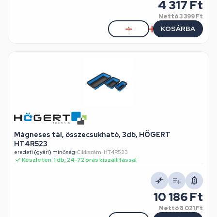
4 317 Ft
Nettó
3 399 Ft
KOSÁRBA
Mágneses tál, összecsukható, 3db, HÖGERT
HT4R523
eredeti (gyári) minőség
•
Cikkszám: HT4R523
Készleten: 1 db, 24-72 órás kiszállítással
10 186 Ft
Nettó
8 021 Ft