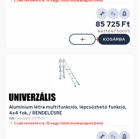
Csak rendelésre, 15 vagy több munkanapon belül
85 725 Ft
Nettó
67 500 Ft
KOSÁRBA
Alumínium létra multifunkciós, lépcsőzhető funkció,
4x4 fok, / RENDELÉSRE
n/a
•
Cikkszám: STI1520
Csak rendelésre, 15 vagy több munkanapon belül