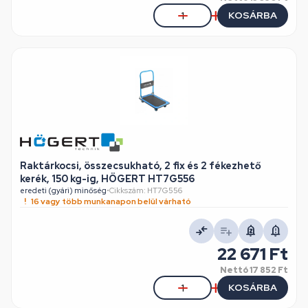
KOSÁRBA
Raktárkocsi, összecsukható, 2 fix és 2 fékezhető
kerék, 150 kg-ig, HÖGERT HT7G556
eredeti (gyári) minőség
•
Cikkszám: HT7G556
16 vagy több munkanapon belül várható
22 671 Ft
Nettó
17 852 Ft
KOSÁRBA