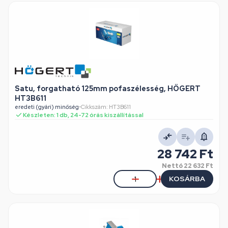
Satu, forgatható 125mm pofaszélesség, HÖGERT
HT3B611
eredeti (gyári) minőség
•
Cikkszám: HT3B611
Készleten: 1 db, 24-72 órás kiszállítással
28 742 Ft
Nettó
22 632 Ft
KOSÁRBA