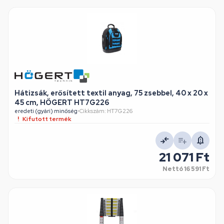
Hátizsák, erősített textil anyag, 75 zsebbel, 40 x 20 x
45 cm, HÖGERT HT7G226
eredeti (gyári) minőség
•
Cikkszám: HT7G226
Kifutott termék
21 071 Ft
Nettó
16 591 Ft