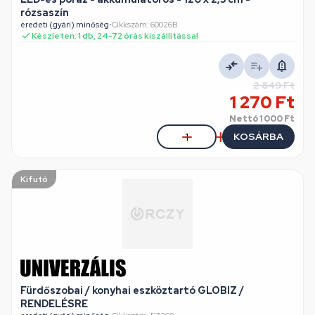
rózsaszín
eredeti (gyári) minőség
•
Cikkszám: 60026B
Készleten: 1 db, 24-72 órás kiszállítással
2 849 Ft
1 270 Ft
Nettó
1 000 Ft
KOSÁRBA
Kifutó
Fürdőszobai / konyhai eszköztartó GLOBIZ /
RENDELÉSRE