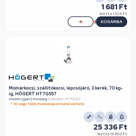
1 681 Ft
Nettó
1 324 Ft
KOSÁRBA
Molnárkocsi, szállítókocsi, lépcsőjáró, 3 kerék, 70 kg-
ig, HÖGERT HT7G557
eredeti (gyári) minőség
•
Cikkszám: HT7G557
16 vagy több munkanapon belül várható
25 336 Ft
Nettó
19 950 Ft