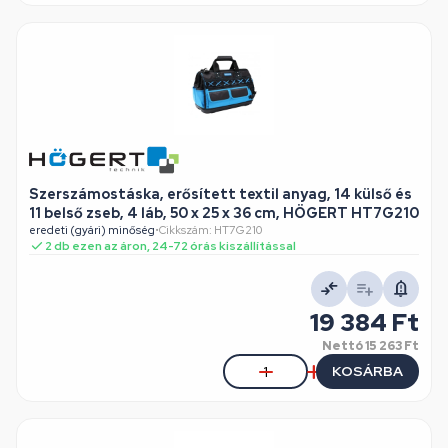
Szerszámostáska, erősített textil anyag, 14 külső és
11 belső zseb, 4 láb, 50 x 25 x 36 cm, HÖGERT HT7G210
eredeti (gyári) minőség
•
Cikkszám: HT7G210
2 db ezen az áron, 24-72 órás kiszállítással
19 384 Ft
Nettó
15 263 Ft
KOSÁRBA