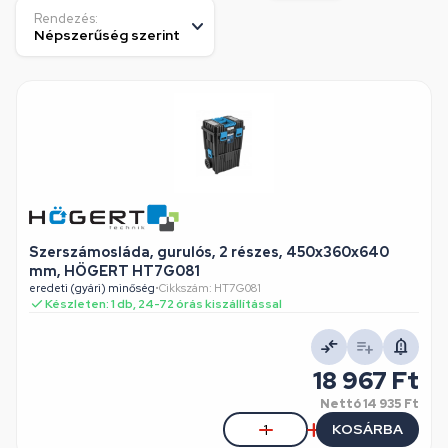
Rendezés:
Szerszámosláda, gurulós, 2 részes, 450x360x640
mm, HÖGERT HT7G081
eredeti (gyári) minőség
•
Cikkszám: HT7G081
Készleten: 1 db, 24-72 órás kiszállítással
18 967 Ft
Nettó
14 935 Ft
KOSÁRBA