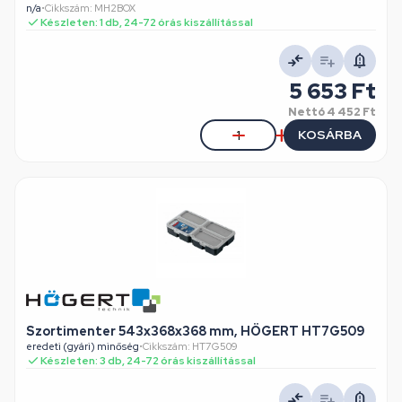
n/a
•
Cikkszám: MH2BOX
Készleten: 1 db, 24-72 órás kiszállítással
5 653 Ft
Nettó
4 452 Ft
KOSÁRBA
Szortimenter 543x368x368 mm, HÖGERT HT7G509
eredeti (gyári) minőség
•
Cikkszám: HT7G509
Készleten: 3 db, 24-72 órás kiszállítással