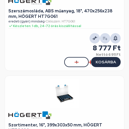
Szerszámosláda, ABS műanyag, 18", 470x256x238
mm, HÖGERT HT7G061
eredeti (gyári) minőség
•
Cikkszám: HT7G061
Készleten: 1 db, 24-72 órás kiszállítással
8 777 Ft
Nettó
6 911 Ft
KOSÁRBA
Szortimenter, 16", 399x303x50 mm, HÖGERT