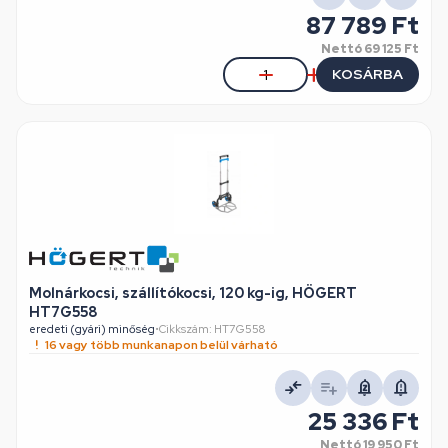
87 789 Ft
Nettó
69 125 Ft
KOSÁRBA
Molnárkocsi, szállítókocsi, 120 kg-ig, HÖGERT
HT7G558
eredeti (gyári) minőség
•
Cikkszám: HT7G558
16 vagy több munkanapon belül várható
25 336 Ft
Nettó
19 950 Ft