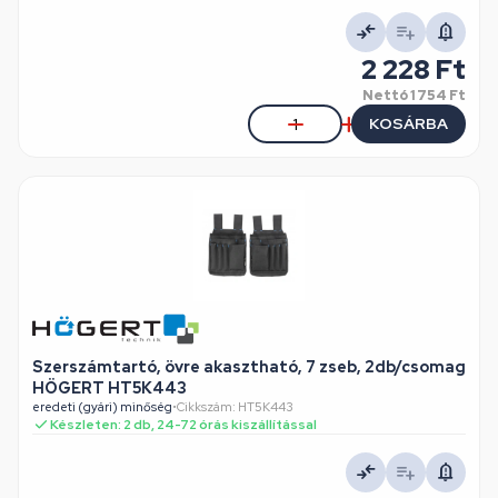
2 228 Ft
Nettó
1 754 Ft
KOSÁRBA
Szerszámtartó, övre akasztható, 7 zseb, 2db/csomag
HÖGERT HT5K443
eredeti (gyári) minőség
•
Cikkszám: HT5K443
Készleten: 2 db, 24-72 órás kiszállítással