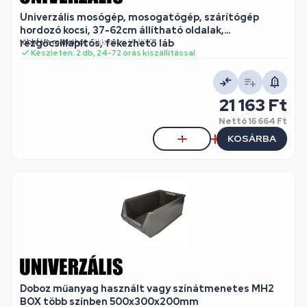
Univerzális mosógép, mosogatógép, szárítógép
hordozó kocsi, 37-62cm állítható oldalak,
rezgőcsillapítós, fékezhető láb
többféle márkához
•
Cikkszám: UMK001
Készleten: 2 db, 24-72 órás kiszállítással
21 163 Ft
Nettó
16 664 Ft
KOSÁRBA
Doboz műanyag használt vagy színátmenetes MH2
BOX több színben 500x300x200mm