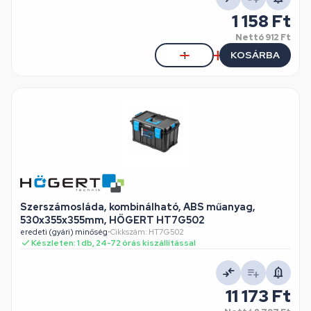
1 158 Ft
Nettó
912 Ft
KOSÁRBA
Szerszámosláda, kombinálható, ABS műanyag,
530x355x355mm, HÖGERT HT7G502
eredeti (gyári) minőség
•
Cikkszám: HT7G502
Készleten: 1 db, 24-72 órás kiszállítással
11 173 Ft