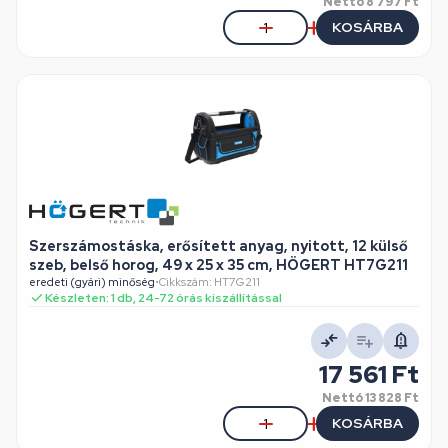
Nettó
8 797 Ft
KOSÁRBA
Szerszámostáska, erősített anyag, nyitott, 12 külső
szeb, belső horog, 49 x 25 x 35 cm, HÖGERT HT7G211
eredeti (gyári) minőség
•
Cikkszám: HT7G211
Készleten: 1 db, 24-72 órás kiszállítással
17 561 Ft
Nettó
13 828 Ft
KOSÁRBA