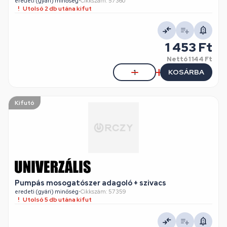
eredeti (gyári) minőség
•
Cikkszám: 57360
Utolsó 2 db utána kifut
1 453 Ft
Nettó
1 144 Ft
KOSÁRBA
Kifutó
Pumpás mosogatószer adagoló + szivacs
eredeti (gyári) minőség
•
Cikkszám: 57359
Utolsó 5 db utána kifut