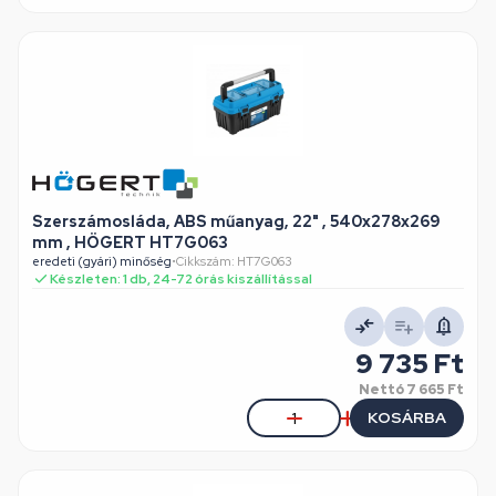
Szerszámosláda, ABS műanyag, 22" , 540x278x269
mm , HÖGERT HT7G063
eredeti (gyári) minőség
•
Cikkszám: HT7G063
Készleten: 1 db, 24-72 órás kiszállítással
9 735 Ft
Nettó
7 665 Ft
KOSÁRBA