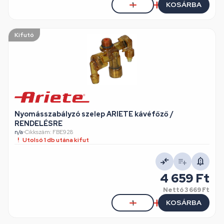
KOSÁRBA
Kifutó
Nyomásszabályzó szelep ARIETE kávéfőző /
RENDELÉSRE
n/a
•
Cikkszám: FBE928
Utolsó 1 db utána kifut
4 659 Ft
Nettó
3 669 Ft
KOSÁRBA