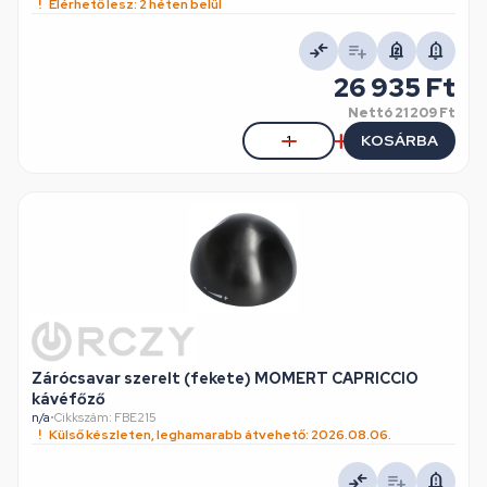
Elérhető lesz: 2 héten belül
26 935 Ft
Nettó
21 209 Ft
KOSÁRBA
Zárócsavar szerelt (fekete) MOMERT CAPRICCIO
kávéfőző
n/a
•
Cikkszám: FBE215
Külső készleten, leghamarabb átvehető: 2026.08.06.