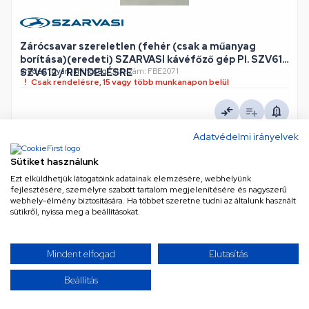
Zárócsavar szereletlen (fehér (csak a műanyag
borítása)(eredeti) SZARVASI kávéfőző gép Pl. SZV611,
SZV612 / RENDELÉSRE
eredeti (gyári) minőség
•
Cikkszám: FBE2071
Csak rendelésre, 15 vagy több munkanapon belül
AJÁNLATKÉRÉS
Adatvédelmi irányelvek
Sütiket használunk
Ezt elküldhetjük látogatóink adatainak elemzésére, webhelyünk
fejlesztésére, személyre szabott tartalom megjelenítésére és nagyszerű
webhely-élmény biztosítására. Ha többet szeretne tudni az általunk használt
TOVÁBBIAK BETÖLTÉSE
sütikről, nyissa meg a beállításokat.
/ 3
Mindent elfogad
Elutasítás
Beállítás
Úgy érzed, mindent láttál már? Gondold újra! Kínálatunk