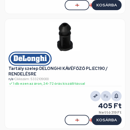
KOSÁRBA
Tartály szelep DELONGHI KÁVÉFŐZŐ PL:EC190 /
RENDELÉSRE
n/a
•
Cikkszám: 5332109000
1 db ezen az áron, 24-72 órás kiszállítással
405 Ft
Nettó
319 Ft
KOSÁRBA