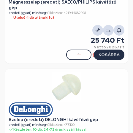
Mágnesszelep (eredeti) SAECO/PHILIPS kávéfőző
gép
eredeti (gyári) minőség
•
Cikkszám: 421944082931
Utolsó 4 db utána kifut
25 740 Ft
Nettó
20 267 Ft
KOSÁRBA
Szelep (eredeti) DELONGHI kávéfőző gép
eredeti (gyári) minőség
•
Cikkszám: KFE100
Készleten: 10 db, 24-72 órás kiszállítással