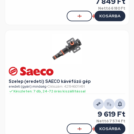
7 849 Ft
Nettó
6 180 Ft
KOSÁRBA
Szelep (eredeti) SAECO kávéfőző gép
eredeti (gyári) minőség
•
Cikkszám: 421946011491
Készleten: 7 db, 24-72 órás kiszállítással
9 619 Ft
Nettó
7 574 Ft
KOSÁRBA