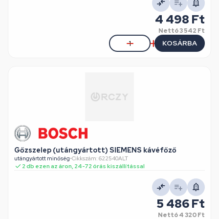
4 498 Ft
Nettó
3 542 Ft
KOSÁRBA
Gőzszelep (utángyártott) SIEMENS kávéfőző
utángyártott minőség
•
Cikkszám: 622540ALT
2 db ezen az áron, 24-72 órás kiszállítással
5 486 Ft
Nettó
4 320 Ft