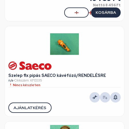
Nettó
8 456 Ft
KOSÁRBA
Szelep fix pipás SAECO kávéfőző/RENDELÉSRE
n/a
•
Cikkszám: KFE035
Nincs készleten
AJÁNLATKÉRÉS