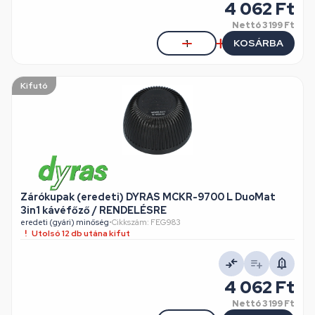
4 062 Ft
Nettó
3 199 Ft
KOSÁRBA
Kifutó
Zárókupak (eredeti) DYRAS MCKR-9700 L DuoMat
3in1 kávéfőző / RENDELÉSRE
eredeti (gyári) minőség
•
Cikkszám: FEG983
Utolsó 12 db utána kifut
4 062 Ft
Nettó
3 199 Ft