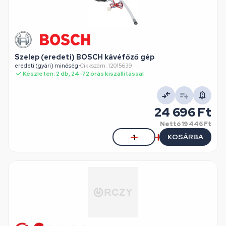
Szelep (eredeti) BOSCH kávéfőző gép
eredeti (gyári) minőség
•
Cikkszám: 12015639
Készleten: 2 db, 24-72 órás kiszállítással
24 696 Ft
Nettó
19 446 Ft
KOSÁRBA