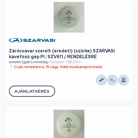
Zárócsavar szerelt (eredeti) (szürke) SZARVASI
kávéfőző gép Pl.: SZV611 / RENDELÉSRE
eredeti (gyári) minőség
•
Cikkszám: FBE2092
Csak rendelésre, 15 vagy több munkanapon belül
AJÁNLATKÉRÉS