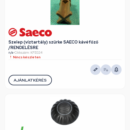
Szelep (víztartály) szürke SAECO kávéfőző
/RENDELÉSRE
n/a
•
Cikkszám: KFE024
Nincs készleten
AJÁNLATKÉRÉS