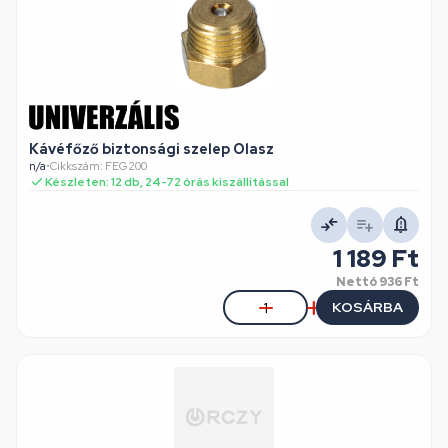
Kávéfőző biztonsági szelep Olasz
n/a
•
Cikkszám: FEG200
Készleten: 12 db, 24-72 órás kiszállítással
1 189 Ft
Nettó
936 Ft
KOSÁRBA