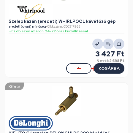
Szelep kazán (eredeti) WHIRLPOOL kávéfőző gép
eredeti (gyári) minőség
•
Cikkszám: C00317965
2 db ezen az áron, 24-72 órás kiszállítással
3 427 Ft
Nettó
2 698 Ft
KOSÁRBA
Kifutó