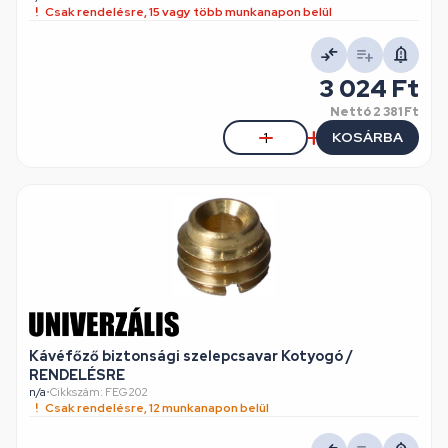
Csak rendelésre, 15 vagy több munkanapon belül
3 024 Ft
Nettó
2 381 Ft
KOSÁRBA
Kávéfőző biztonsági szelepcsavar Kotyogó /
RENDELÉSRE
n/a
•
Cikkszám: FEG202
Csak rendelésre, 12 munkanapon belül