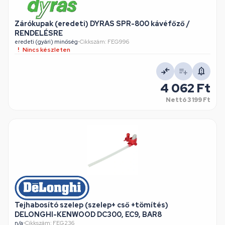
Zárókupak (eredeti) DYRAS SPR-800 kávéfőző /
RENDELÉSRE
eredeti (gyári) minőség
•
Cikkszám: FEG996
Nincs készleten
4 062 Ft
Nettó
3 199 Ft
Tejhabosító szelep (szelep+ cső +tömítés)
DELONGHI-KENWOOD DC300, EC9, BAR8
n/a
•
Cikkszám: FEG236