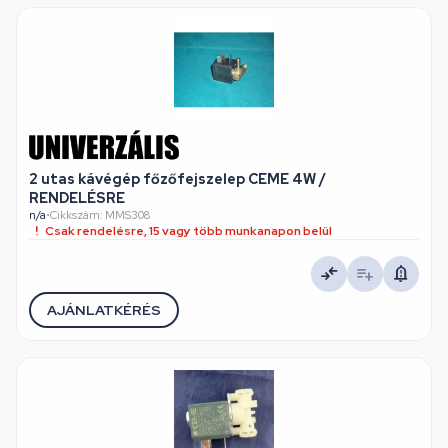
2 utas kávégép főzőfejszelep CEME 4W /
RENDELÉSRE
n/a
•
Cikkszám: MMS308
Csak rendelésre, 15 vagy több munkanapon belül
AJÁNLATKÉRÉS