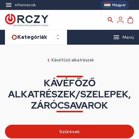
Magyar
Információk
Kategóriák
Menü
Kávéfőző alkatrészek
KÁVÉFŐZŐ
ALKATRÉSZEK/SZELEPEK,
ZÁRÓCSAVAROK
Szűrések