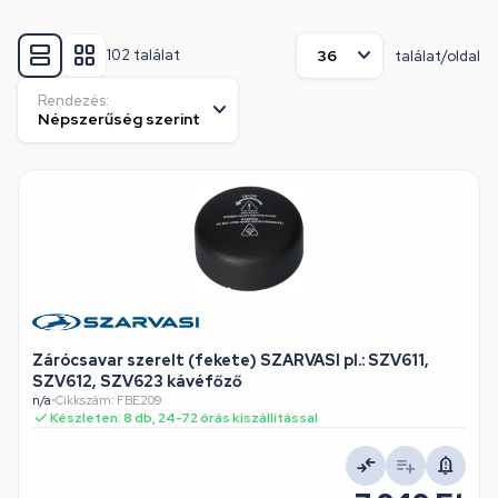
102 találat
találat/oldal
Rendezés:
Zárócsavar szerelt (fekete) SZARVASI pl.: SZV611,
SZV612, SZV623 kávéfőző
n/a
•
Cikkszám: FBE209
Készleten: 8 db, 24-72 órás kiszállítással