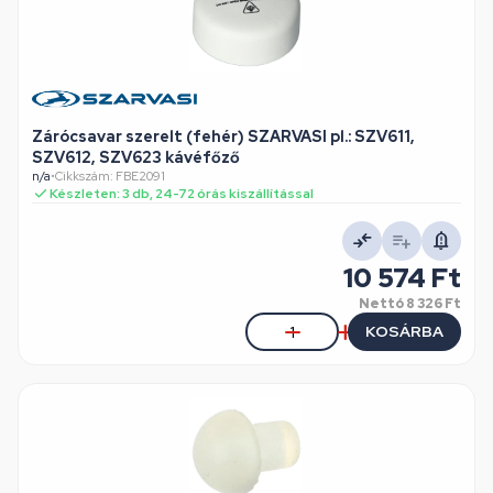
Zárócsavar szerelt (fehér) SZARVASI pl.: SZV611,
SZV612, SZV623 kávéfőző
n/a
•
Cikkszám: FBE2091
Készleten: 3 db, 24-72 órás kiszállítással
10 574 Ft
Nettó
8 326 Ft
KOSÁRBA