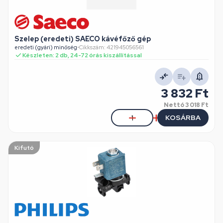
Szelep (eredeti) SAECO kávéfőző gép
eredeti (gyári) minőség
•
Cikkszám: 421945056561
Készleten: 2 db, 24-72 órás kiszállítással
3 832 Ft
Nettó
3 018 Ft
KOSÁRBA
Kifutó