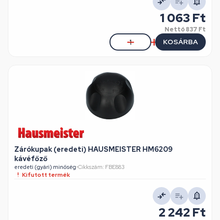
1 063 Ft
Nettó
837 Ft
KOSÁRBA
Zárókupak (eredeti) HAUSMEISTER HM6209
kávéfőző
eredeti (gyári) minőség
•
Cikkszám: FBE883
Kifutott termék
2 242 Ft