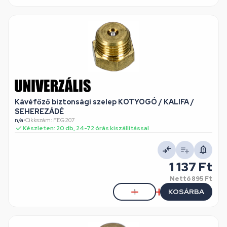
Kávéfőző biztonsági szelep KOTYOGÓ / KALIFA /
SEHEREZÁDÉ
n/a
•
Cikkszám: FEG207
Készleten: 20 db, 24-72 órás kiszállítással
1 137 Ft
Nettó
895 Ft
KOSÁRBA