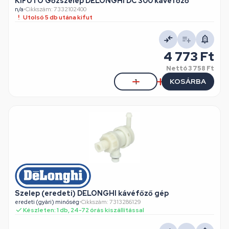
KIFUTÓ Gőzszelep DELONGHI DC 300 kávéfőző
n/a
•
Cikkszám: 7332102400
Utolsó 5 db utána kifut
4 773 Ft
Nettó
3 758 Ft
KOSÁRBA
Szelep (eredeti) DELONGHI kávéfőző gép
eredeti (gyári) minőség
•
Cikkszám: 7313286129
Készleten: 1 db, 24-72 órás kiszállítással