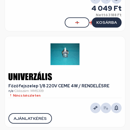
4 049 Ft
Nettó
3 188 Ft
KOSÁRBA
Főzőfejszelep 1/8 220V CEME 4W / RENDELÉSRE
n/a
•
Cikkszám: MMS309
Nincs készleten
AJÁNLATKÉRÉS