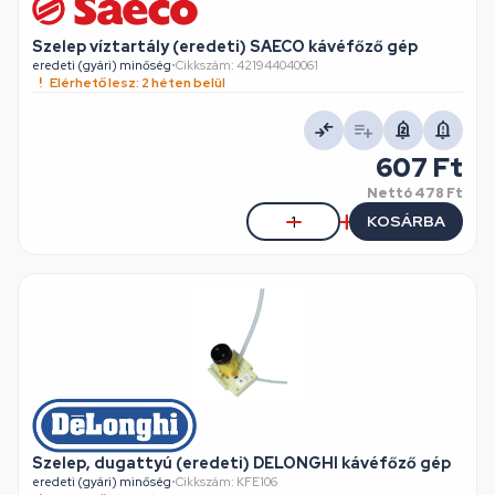
Szelep víztartály (eredeti) SAECO kávéfőző gép
eredeti (gyári) minőség
•
Cikkszám: 421944040061
Elérhető lesz: 2 héten belül
607 Ft
Nettó
478 Ft
KOSÁRBA
Szelep, dugattyú (eredeti) DELONGHI kávéfőző gép
eredeti (gyári) minőség
•
Cikkszám: KFE106