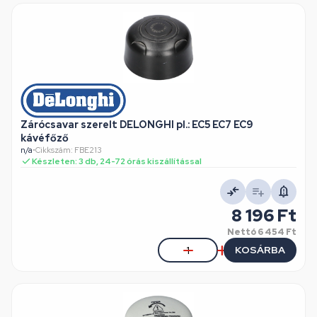
Zárócsavar szerelt DELONGHI pl.: EC5 EC7 EC9
kávéfőző
n/a
•
Cikkszám: FBE213
Készleten: 3 db, 24-72 órás kiszállítással
8 196 Ft
Nettó
6 454 Ft
KOSÁRBA