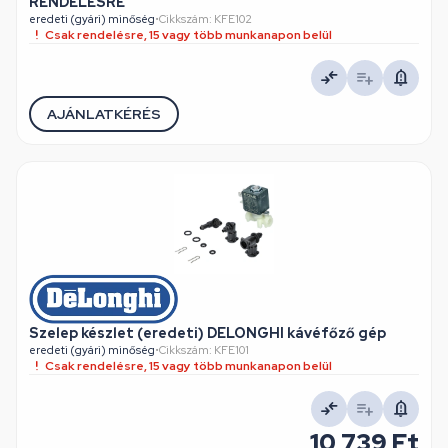
RENDELÉSRE
eredeti (gyári) minőség
•
Cikkszám: KFE102
Csak rendelésre, 15 vagy több munkanapon belül
AJÁNLATKÉRÉS
Szelep készlet (eredeti) DELONGHI kávéfőző gép
eredeti (gyári) minőség
•
Cikkszám: KFE101
Csak rendelésre, 15 vagy több munkanapon belül
10 739 Ft