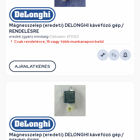
Mágnesszelep (eredeti) DELONGHI kávéfőző gép /
RENDELÉSRE
eredeti (gyári) minőség
•
Cikkszám: KFE103
Csak rendelésre, 15 vagy több munkanapon belül
AJÁNLATKÉRÉS
Mágnesszelep (eredeti) DELONGHI kávéfőző gép /