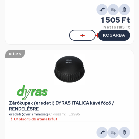
1 505 Ft
Nettó
1 185 Ft
KOSÁRBA
Kifutó
Zárókupak (eredeti) DYRAS ITALICA kávéfőző /
RENDELÉSRE
eredeti (gyári) minőség
•
Cikkszám: FEG995
Utolsó 15 db utána kifut