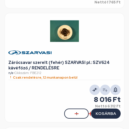
Nettó
1 765 Ft
Zárócsavar szerelt (fehér) SZARVASI pl.: SZV624
kávéfőző / RENDELÉSRE
n/a
•
Cikkszám: FBE212
Csak rendelésre, 12 munkanapon belül
8 016 Ft
Nettó
6 312 Ft
KOSÁRBA