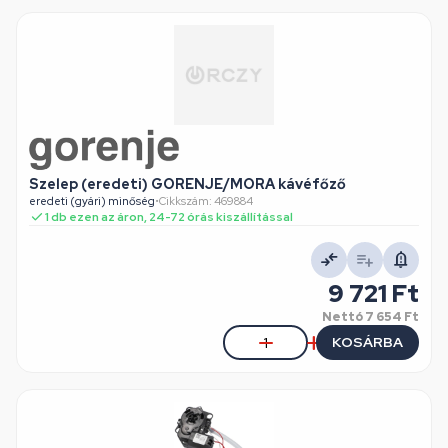
Szelep (eredeti) GORENJE/MORA kávéfőző
eredeti (gyári) minőség
•
Cikkszám: 469884
1 db ezen az áron, 24-72 órás kiszállítással
9 721 Ft
Nettó
7 654 Ft
KOSÁRBA