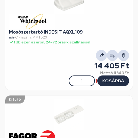
Mosószertartó INDESIT AQXL109
n/a
•
Cikkszám: MMT520
1 db ezen az áron, 24-72 órás kiszállítással
14 405 Ft
Nettó
11 343 Ft
KOSÁRBA
Kifutó