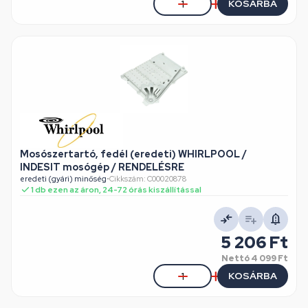
KOSÁRBA
Mosószertartó, fedél (eredeti) WHIRLPOOL /
INDESIT mosógép / RENDELÉSRE
eredeti (gyári) minőség
•
Cikkszám: C00020878
1 db ezen az áron, 24-72 órás kiszállítással
5 206 Ft
Nettó
4 099 Ft
KOSÁRBA