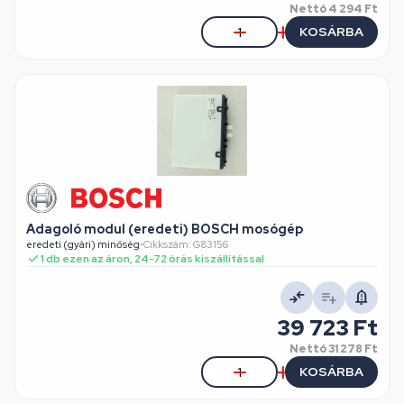
Nettó
4 294 Ft
KOSÁRBA
Adagoló modul (eredeti) BOSCH mosógép
eredeti (gyári) minőség
•
Cikkszám: G83156
1 db ezen az áron, 24-72 órás kiszállítással
39 723 Ft
Nettó
31 278 Ft
KOSÁRBA