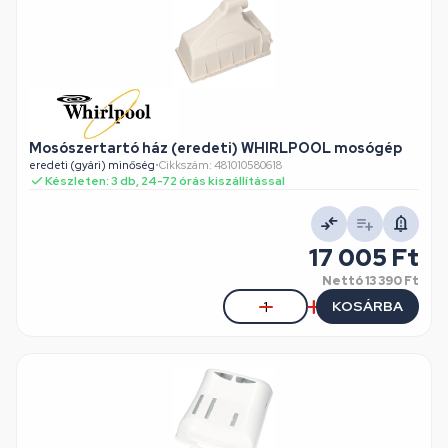
Mosószertartó ház (eredeti) WHIRLPOOL mosógép
eredeti (gyári) minőség
•
Cikkszám: 481010580618
Készleten: 3 db, 24-72 órás kiszállítással
17 005 Ft
Nettó
13 390 Ft
KOSÁRBA