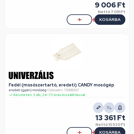
9 006 Ft
Nettó
7 091 Ft
KOSÁRBA
Fedél (mosószertartó, eredeti) CANDY mosógép
eredeti (gyári) minőség
•
Cikkszám: 70008567
Készleten: 2 db, 24-72 órás kiszállítással
13 361 Ft
Nettó
10 520 Ft
KOSÁRBA