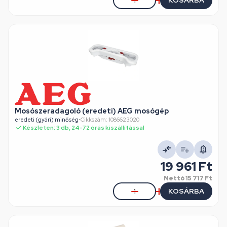
KOSÁRBA
Mosószeradagoló (eredeti) AEG mosógép
eredeti (gyári) minőség
•
Cikkszám: 1086623020
Készleten: 3 db, 24-72 órás kiszállítással
19 961 Ft
Nettó
15 717 Ft
KOSÁRBA