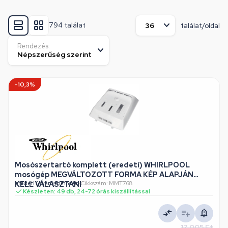
794 találat
találat/oldal
Rendezés:
-10,3%
Mosószertartó komplett (eredeti) WHIRLPOOL
mosógép MEGVÁLTOZOTT FORMA KÉP ALAPJÁN
KELL VÁLASZTANI
eredeti (gyári) minőség
•
Cikkszám: MMT768
Készleten: 49 db, 24-72 órás kiszállítással
17 005 Ft