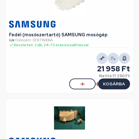
Fedél (mosószertartó) SAMSUNG mosógép
n/a
•
Cikkszám: DC9716006A
Készleten: 2 db, 24-72 órás kiszállítással
21 958 Ft
Nettó
17 290 Ft
KOSÁRBA