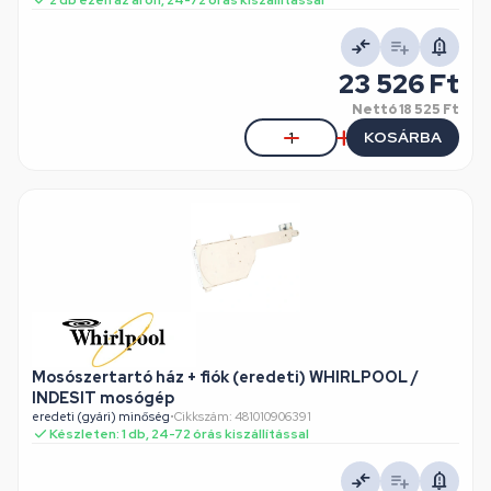
2 db ezen az áron, 24-72 órás kiszállítással
23 526 Ft
Nettó
18 525 Ft
KOSÁRBA
Mosószertartó ház + fiók (eredeti) WHIRLPOOL /
INDESIT mosógép
eredeti (gyári) minőség
•
Cikkszám: 481010906391
Készleten: 1 db, 24-72 órás kiszállítással