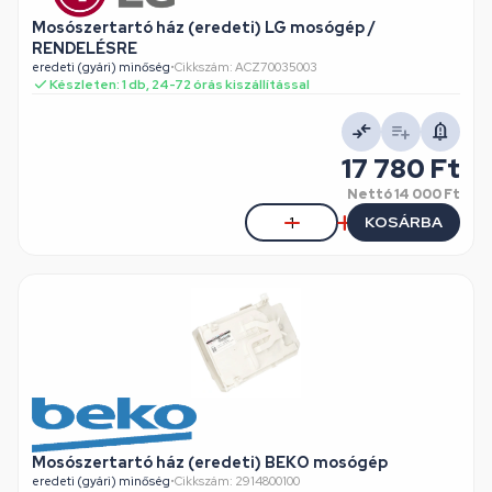
Mosószertartó ház (eredeti) LG mosógép /
RENDELÉSRE
eredeti (gyári) minőség
•
Cikkszám: ACZ70035003
Készleten: 1 db, 24-72 órás kiszállítással
17 780 Ft
Nettó
14 000 Ft
KOSÁRBA
Mosószertartó ház (eredeti) BEKO mosógép
eredeti (gyári) minőség
•
Cikkszám: 2914800100