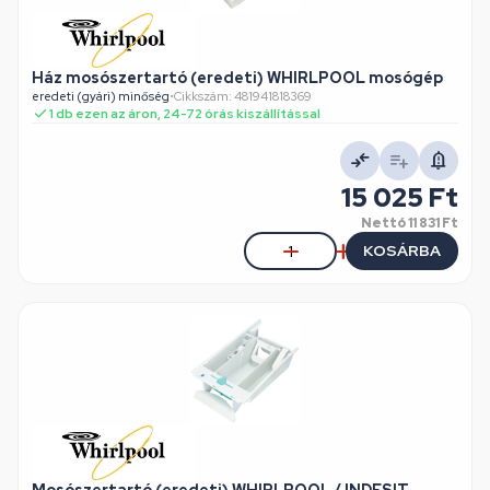
Ház mosószertartó (eredeti) WHIRLPOOL mosógép
eredeti (gyári) minőség
•
Cikkszám: 481941818369
1 db ezen az áron, 24-72 órás kiszállítással
15 025 Ft
Nettó
11 831 Ft
KOSÁRBA