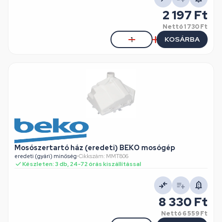
2 197 Ft
Nettó
1 730 Ft
KOSÁRBA
Mosószertartó ház (eredeti) BEKO mosógép
eredeti (gyári) minőség
•
Cikkszám: MMT806
Készleten: 3 db, 24-72 órás kiszállítással
8 330 Ft
Nettó
6 559 Ft