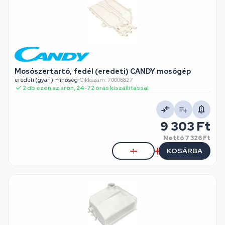
Mosószertartó, fedél (eredeti) CANDY mosógép
eredeti (gyári) minőség
•
Cikkszám: 70006827
2 db ezen az áron, 24-72 órás kiszállítással
9 303 Ft
Nettó
7 326 Ft
KOSÁRBA