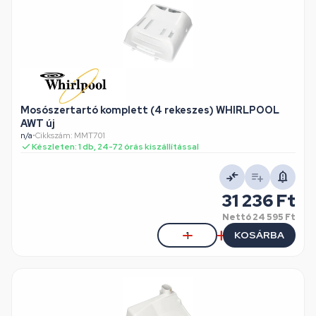
Mosószertartó komplett (4 rekeszes) WHIRLPOOL
AWT új
n/a
•
Cikkszám: MMT701
Készleten: 1 db, 24-72 órás kiszállítással
31 236 Ft
Nettó
24 595 Ft
KOSÁRBA