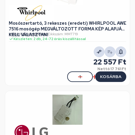
Mosószertartó, 3 rekeszes (eredeti) WHIRLPOOL AWE
7516 mosógép MEGVÁLTOZOTT FORMA KÉP ALAPJÁN
KELL VÁLASZTANI
eredeti (gyári) minőség
•
Cikkszám: MMT719
Készleten: 2 db, 24-72 órás kiszállítással
22 557 Ft
Nettó
17 761 Ft
KOSÁRBA