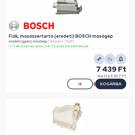
Fiók, mosószertartó (eredeti) BOSCH mosógép
eredeti (gyári) minőség
•
Cikkszám: 76287
1 db ezen az áron, 24-72 órás kiszállítással
7 439 Ft
Nettó
5 857 Ft
KOSÁRBA