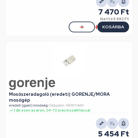
7 470 Ft
Nettó
5 882 Ft
KOSÁRBA
Mosószeradagoló (eredeti) GORENJE/MORA
mosógép
eredeti (gyári) minőség
•
Cikkszám: HK1971443
1 db ezen az áron, 24-72 órás kiszállítással
5 454 Ft