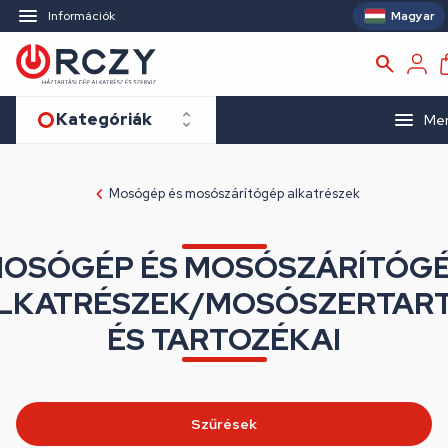
Magyar
Információk
Kategóriák
Me
Mosógép és mosószárítógép alkatrészek
OSÓGÉP ÉS MOSÓSZÁRÍTÓG
LKATRÉSZEK/MOSÓSZERTAR
ÉS TARTOZÉKAI
Szűrések