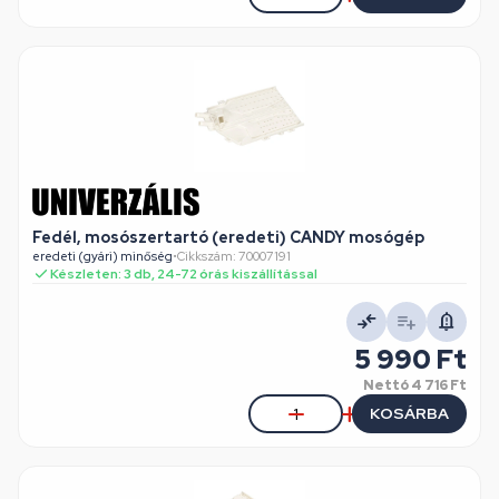
Fedél, mosószertartó (eredeti) CANDY mosógép
eredeti (gyári) minőség
•
Cikkszám: 70007191
Készleten: 3 db, 24-72 órás kiszállítással
5 990 Ft
Nettó
4 716 Ft
KOSÁRBA