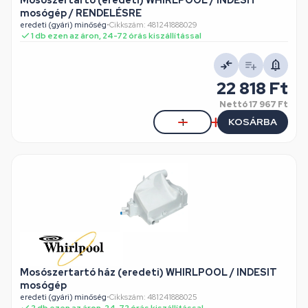
Mosószertartó (eredeti) WHIRLPOOL / INDESIT
mosógép / RENDELÉSRE
eredeti (gyári) minőség
•
Cikkszám: 481241888029
1 db ezen az áron, 24-72 órás kiszállítással
22 818 Ft
Nettó
17 967 Ft
KOSÁRBA
Mosószertartó ház (eredeti) WHIRLPOOL / INDESIT
mosógép
eredeti (gyári) minőség
•
Cikkszám: 481241888025