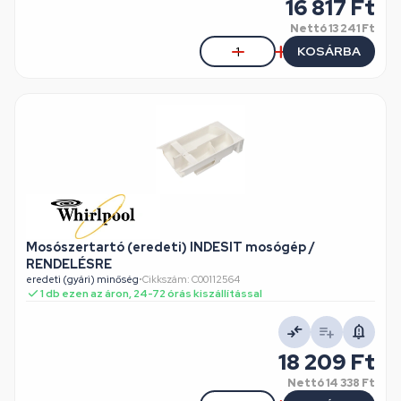
16 817 Ft
Nettó
13 241 Ft
KOSÁRBA
Mosószertartó (eredeti) INDESIT mosógép /
RENDELÉSRE
eredeti (gyári) minőség
•
Cikkszám: C00112564
1 db ezen az áron, 24-72 órás kiszállítással
18 209 Ft
Nettó
14 338 Ft