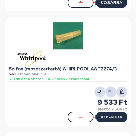
KOSÁRBA
Szifon (mosószertartó) WHIRLPOOL AWT2274/3
n/a
•
Cikkszám: MMT724
1 db ezen az áron, 24-72 órás kiszállítással
9 533 Ft
Nettó
7 506 Ft
KOSÁRBA