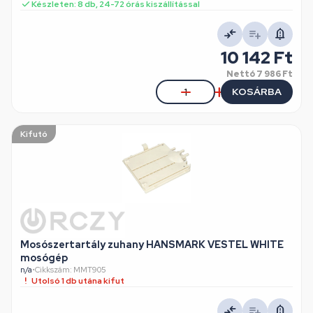
Készleten: 8 db, 24-72 órás kiszállítással
10 142 Ft
Nettó
7 986 Ft
KOSÁRBA
Kifutó
Mosószertartály zuhany HANSMARK VESTEL WHITE
mosógép
n/a
•
Cikkszám: MMT905
Utolsó 1 db utána kifut