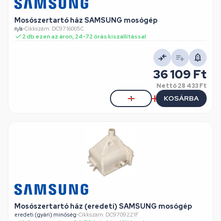
Mosószertartó ház SAMSUNG mosógép
n/a
•
Cikkszám: DC9716005C
2 db ezen az áron, 24-72 órás kiszállítással
36 109 Ft
Nettó
28 433 Ft
KOSÁRBA
Mosószertartó ház (eredeti) SAMSUNG mosógép
eredeti (gyári) minőség
•
Cikkszám: DC9709221F