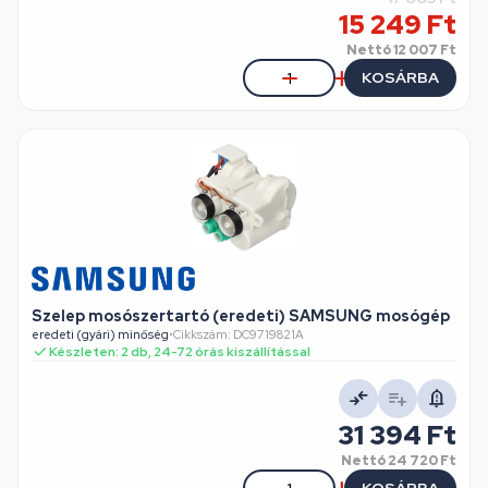
15 249 Ft
Nettó
12 007 Ft
KOSÁRBA
Szelep mosószertartó (eredeti) SAMSUNG mosógép
eredeti (gyári) minőség
•
Cikkszám: DC9719821A
Készleten: 2 db, 24-72 órás kiszállítással
31 394 Ft
Nettó
24 720 Ft