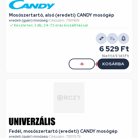
Mosószertartó, alsó (eredeti) CANDY mosógép
eredeti (gyári) minőség
•
Cikkszám: 70011619
Készleten: 2 db, 24-72 órás kiszállítással
6 529 Ft
Nettó
5 141 Ft
KOSÁRBA
Fedél, mosószertartó (eredeti) CANDY mosógép
eredeti (gyári) minőség
•
Cikkszám: 70011579