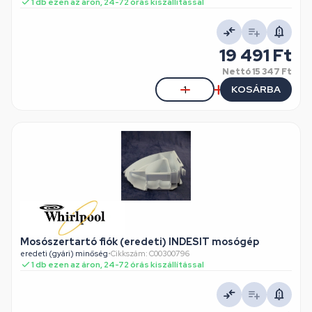
1 db ezen az áron, 24-72 órás kiszállítással
19 491 Ft
Nettó
15 347 Ft
KOSÁRBA
Mosószertartó fiók (eredeti) INDESIT mosógép
eredeti (gyári) minőség
•
Cikkszám: C00300796
1 db ezen az áron, 24-72 órás kiszállítással