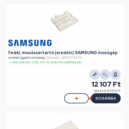
Fedél, mosószertartó (eredeti) SAMSUNG mosógép
eredeti (gyári) minőség
•
Cikkszám: DC9717347D
Készleten: 1 db, 24-72 órás kiszállítással
12 107 Ft
Nettó
9 533 Ft
KOSÁRBA