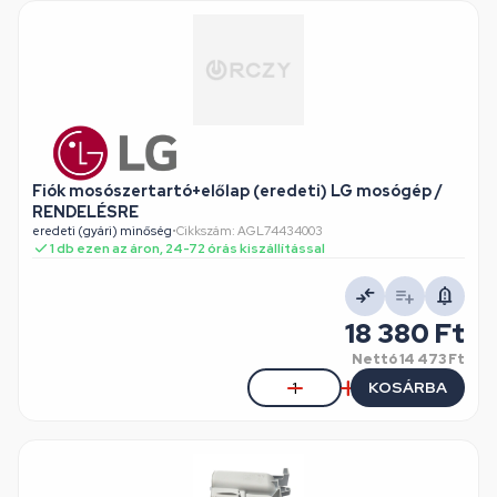
Fiók mosószertartó+előlap (eredeti) LG mosógép /
RENDELÉSRE
eredeti (gyári) minőség
•
Cikkszám: AGL74434003
1 db ezen az áron, 24-72 órás kiszállítással
18 380 Ft
Nettó
14 473 Ft
KOSÁRBA