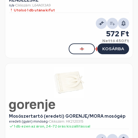
RENDELÉSRE
n/a
•
Cikkszám: L64A013A9
Utolsó 1 db utána kifut
572 Ft
Nettó
450 Ft
KOSÁRBA
Mosószertartó (eredeti) GORENJE/MORA mosógép
eredeti (gyári) minőség
•
Cikkszám: HK2120315
1 db ezen az áron, 24-72 órás kiszállítással