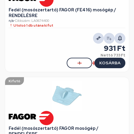
Fedél (mosószertartó) FAGOR (FE416) mosógép /
RENDELÉSRE
n/a
•
Cikkszám: LA0674400
Utolsó 1 db utána kifut
931 Ft
Nettó
733 Ft
KOSÁRBA
Kifutó
Fedél (mosószertartó) FAGOR mosógép /