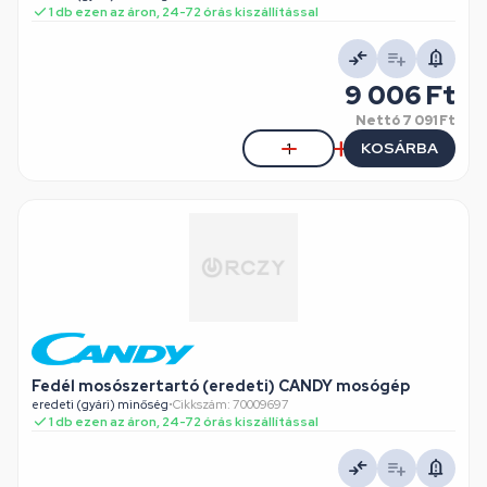
1 db ezen az áron, 24-72 órás kiszállítással
9 006 Ft
Nettó
7 091 Ft
KOSÁRBA
Fedél mosószertartó (eredeti) CANDY mosógép
eredeti (gyári) minőség
•
Cikkszám: 70009697
1 db ezen az áron, 24-72 órás kiszállítással