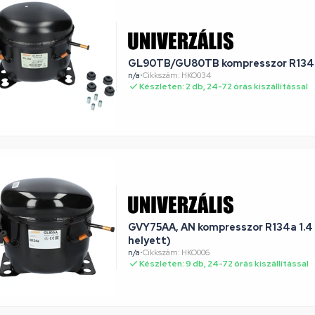
n/a
•
Cikkszám: HKO034
Készleten: 2 db, 24-72 órás kiszállítással
GVY75AA, AN kompresszor R134a 1.4 ACC (GL80AA
helyett)
n/a
•
Cikkszám: HKO006
Készleten: 9 db, 24-72 órás kiszállítással