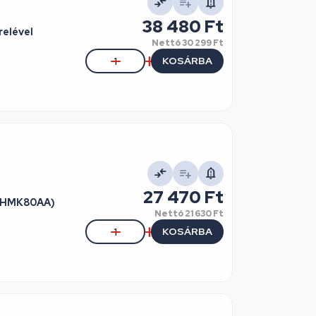
38 480 Ft
elével
Nettó
30 299 Ft
KOSÁRBA
27 470 Ft
, HMK80AA)
Nettó
21 630 Ft
KOSÁRBA