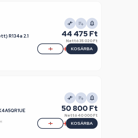
44 475 Ft
t) R134a 2.1
Nettó
35 020 Ft
KOSÁRBA
50 800 Ft
MK4A5QR1UE
Nettó
40 000 Ft
SH
KOSÁRBA