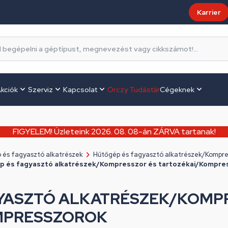
Karrier
kciók
Szerviz
Kapcsolat
Orczy Tudástár
Cégeknek
FIGYELEM! Üzleteink 2026. 08. 08-án ZÁRVA tartanak!
 és fagyasztó alkatrészek
Hűtőgép és fagyasztó alkatrészek/Kompres
p és fagyasztó alkatrészek/Kompresszor és tartozékai/Kompre
YASZTÓ ALKATRÉSZEK/KOMP
MPRESSZOROK