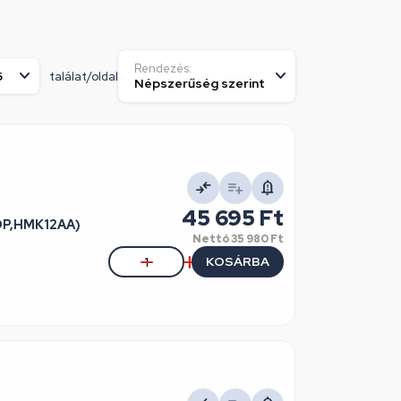
Rendezés:
találat/oldal
45 695 Ft
COP,HMK12AA)
Nettó
35 980 Ft
KOSÁRBA