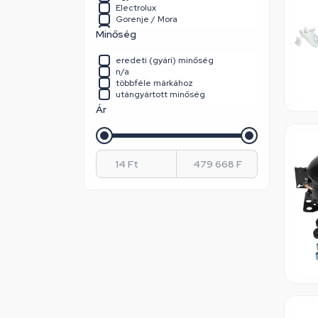
Electrolux
Gorenje / Mora
Haier
Minőség
Hanseatic
Hausmeister
eredeti (gyári) minőség
Heinner
n/a
Hisense
többféle márkához
Indesit
utángyártott minőség
Lg
Ár
MIJIA
Panasonic
Samsung
Siemens
Starlight
Univerzális
Whirlpool
Whirlpool / Indesit
Zanussi