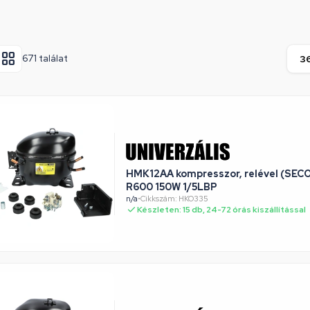
671 találat
HMK12AA kompresszor, relével (SE
R600 150W 1/5LBP
n/a
•
Cikkszám: HKO335
Készleten: 15 db, 24-72 órás kiszállítással