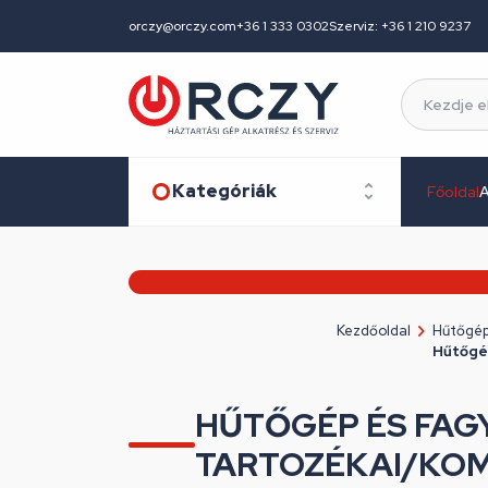
orczy@orczy.com
+36 1 333 0302
Szerviz: +36 1 210 9237
Kategóriák
Főoldal
A
Kezdőoldal
Hűtőgép
Hűtőgé
HŰTŐGÉP ÉS FAG
TARTOZÉKAI/KO