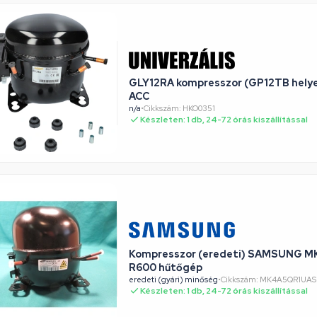
GLY12RA kompresszor (GP12TB helyet
ACC
n/a
•
Cikkszám: HKO0351
Készleten: 1 db, 24-72 órás kiszállítással
Kompresszor (eredeti) SAMSUNG 
R600 hűtőgép
eredeti (gyári) minőség
•
Cikkszám: MK4A5QR1UA
Készleten: 1 db, 24-72 órás kiszállítással