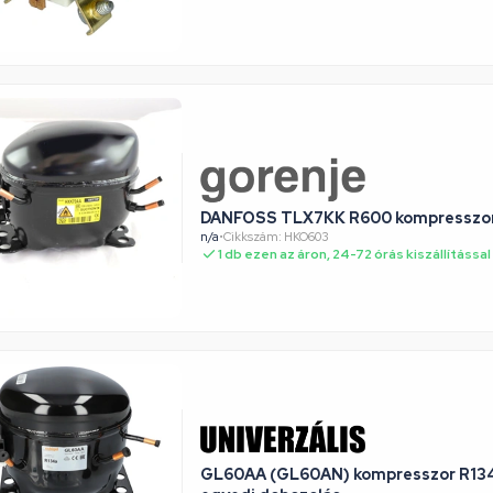
DANFOSS TLX7KK R600 kompresszo
n/a
•
Cikkszám: HKO603
1 db ezen az áron, 24-72 órás kiszállítással
GL60AA (GL60AN) kompresszor R134a 1.1 AC