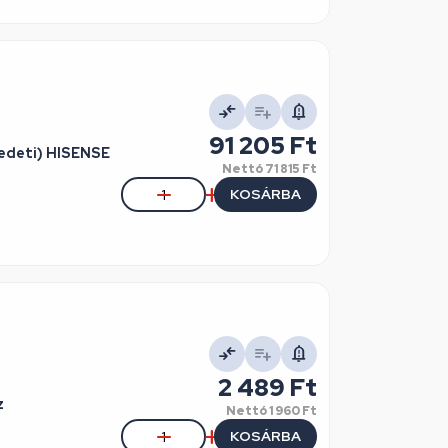
91 205 Ft
redeti) HISENSE
Nettó
71 815 Ft
KOSÁRBA
2 489 Ft
z
Nettó
1 960 Ft
KOSÁRBA