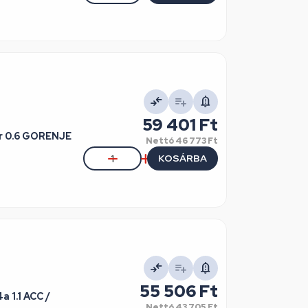
59 401 Ft
r 0.6 GORENJE
Nettó
46 773 Ft
KOSÁRBA
55 506 Ft
C /
Nettó
43 705 Ft