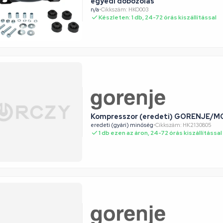
egyedi dobozolás
n/a
•
Cikkszám: HKO003
Készleten: 1 db, 24-72 órás kiszállítással
Kompresszor (eredeti) GORENJE/M
eredeti (gyári) minőség
•
Cikkszám: HK2130805
1 db ezen az áron, 24-72 órás kiszállítással