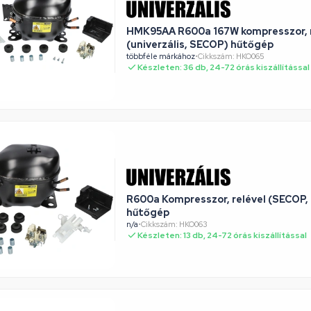
HMK95AA R600a 167W kompresszor, r
(univerzális, SECOP) hűtőgép
többféle márkához
•
Cikkszám: HKO065
Készleten: 36 db, 24-72 órás kiszállítással
R600a Kompresszor, relével (SECOP
hűtőgép
n/a
•
Cikkszám: HKO063
Készleten: 13 db, 24-72 órás kiszállítással