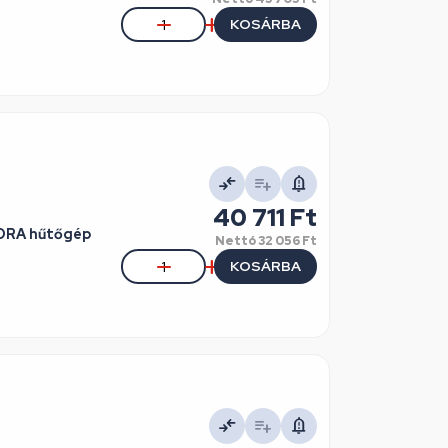
KOSÁRBA
40 711 Ft
ORA hűtőgép
Nettó
32 056 Ft
KOSÁRBA