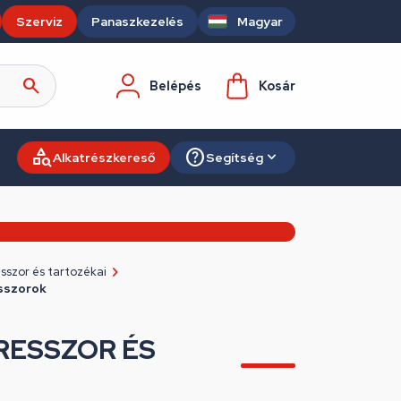
Szerviz
Panaszkezelés
Magyar
Belépés
Kosár
Alkatrészkereső
Segítség
szor és tartozékai
sszorok
RESSZOR ÉS