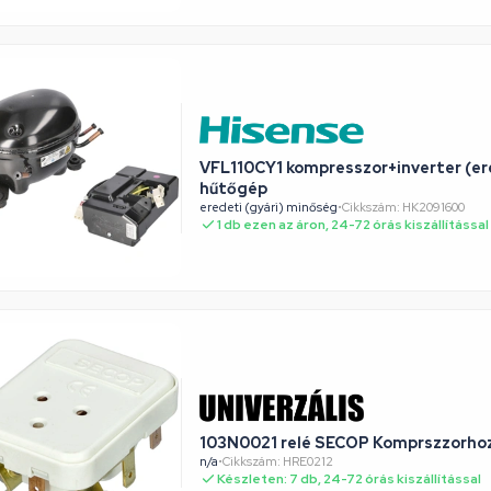
VFL110CY1 kompresszor+inverter (e
hűtőgép
eredeti (gyári) minőség
•
Cikkszám: HK2091600
1 db ezen az áron, 24-72 órás kiszállítással
103N0021 relé SECOP Komprszzorho
n/a
•
Cikkszám: HRE0212
Készleten: 7 db, 24-72 órás kiszállítással