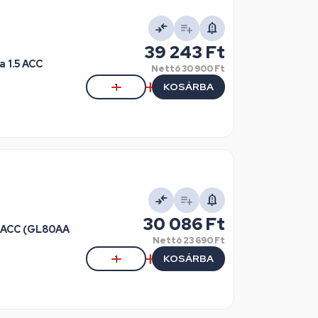
39 243 Ft
GL90TB/GU80TB kompresszor R134a 1.5 ACC
Nettó
30 900 Ft
KOSÁRBA
30 086 Ft
Nettó
23 690 Ft
KOSÁRBA