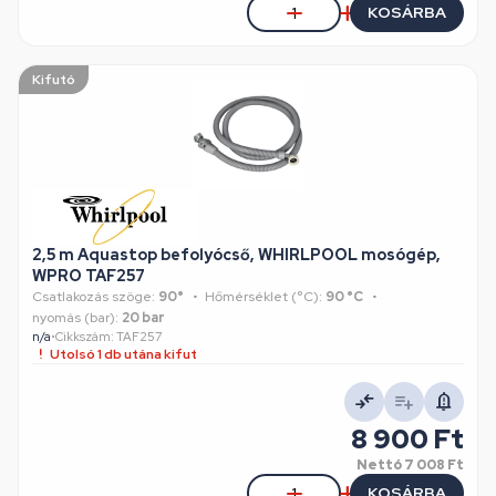
KOSÁRBA
Kifutó
2,5 m Aquastop befolyócső, WHIRLPOOL mosógép,
WPRO TAF257
Csatlakozás szöge:
90°
Hőmérséklet (°C):
90 °C
nyomás (bar):
20 bar
n/a
•
Cikkszám: TAF257
Utolsó 1 db utána kifut
8 900 Ft
Nettó
7 008 Ft
KOSÁRBA