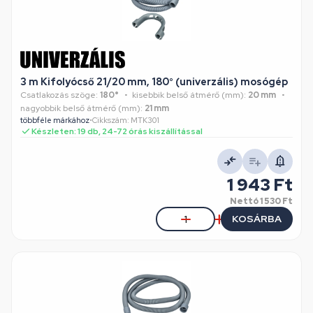
3 m Kifolyócső 21/20 mm, 180° (univerzális) mosógép
Csatlakozás szöge:
180°
kisebbik belső átmérő (mm):
20 mm
nagyobbik belső átmérő (mm):
21 mm
többféle márkához
•
Cikkszám: MTK301
Készleten: 19 db, 24-72 órás kiszállítással
1 943 Ft
Nettó
1 530 Ft
KOSÁRBA