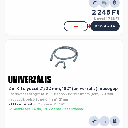
2 245 Ft
Nettó
1 768 Ft
KOSÁRBA
2 m Kifolyócső 21/20 mm, 180° (univerzális) mosógép
Csatlakozás szöge:
180°
kisebbik belső átmérő (mm):
20 mm
nagyobbik belső átmérő (mm):
21 mm
többféle márkához
•
Cikkszám: MTK201
Készleten: 56 db, 24-72 órás kiszállítással