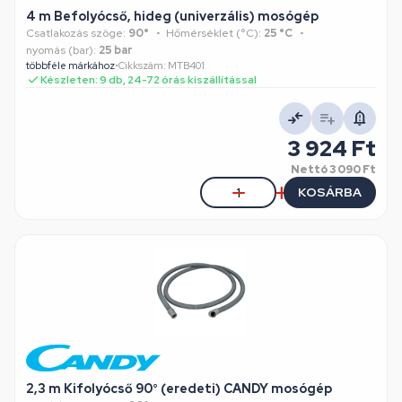
4 m Befolyócső, hideg (univerzális) mosógép
Csatlakozás szöge:
90°
Hőmérséklet (°C):
25 °C
nyomás (bar):
25 bar
többféle márkához
•
Cikkszám: MTB401
Készleten: 9 db, 24-72 órás kiszállítással
3 924 Ft
Nettó
3 090 Ft
KOSÁRBA
2,3 m Kifolyócső 90° (eredeti) CANDY mosógép