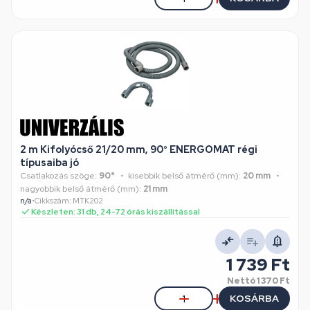
2 m Kifolyócső 21/20 mm, 90° ENERGOMAT régi
típusaiba jó
Csatlakozás szöge:
90°
kisebbik belső átmérő (mm):
20 mm
nagyobbik belső átmérő (mm):
21 mm
n/a
•
Cikkszám: MTK202
Készleten: 31 db, 24-72 órás kiszállítással
1 739 Ft
Nettó
1 370 Ft
KOSÁRBA