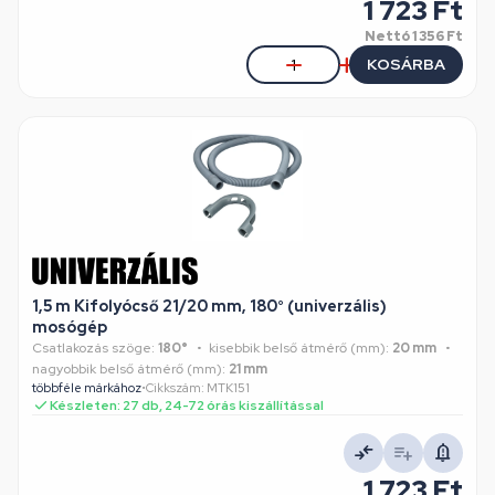
1 723 Ft
Nettó
1 356 Ft
KOSÁRBA
1,5 m Kifolyócső 21/20 mm, 180° (univerzális)
mosógép
Csatlakozás szöge:
180°
kisebbik belső átmérő (mm):
20 mm
nagyobbik belső átmérő (mm):
21 mm
többféle márkához
•
Cikkszám: MTK151
Készleten: 27 db, 24-72 órás kiszállítással
1 723 Ft