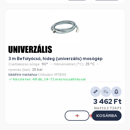
3 m Befolyócső, hideg (univerzális) mosógép
Csatlakozás szöge:
90°
Hőmérséklet (°C):
25 °C
nyomás (bar):
25 bar
többféle márkához
•
Cikkszám: MTB301
Készleten: 48 db, 24-72 órás kiszállítással
3 462 Ft
Nettó
2 726 Ft
KOSÁRBA