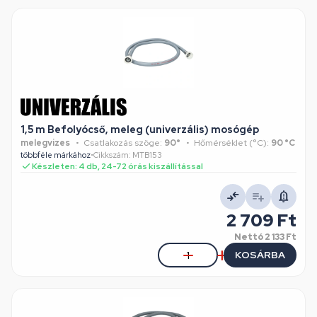
1,5 m Befolyócső, meleg (univerzális) mosógép
melegvizes
Csatlakozás szöge:
90°
Hőmérséklet (°C):
90 °C
többféle márkához
•
Cikkszám: MTB153
Készleten: 4 db, 24-72 órás kiszállítással
2 709 Ft
Nettó
2 133 Ft
KOSÁRBA