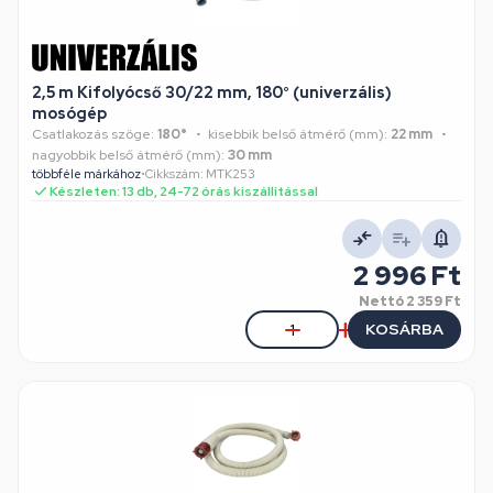
2,5 m Kifolyócső 30/22 mm, 180° (univerzális)
mosógép
Csatlakozás szöge:
180°
kisebbik belső átmérő (mm):
22 mm
nagyobbik belső átmérő (mm):
30 mm
többféle márkához
•
Cikkszám: MTK253
Készleten: 13 db, 24-72 órás kiszállítással
2 996 Ft
Nettó
2 359 Ft
KOSÁRBA