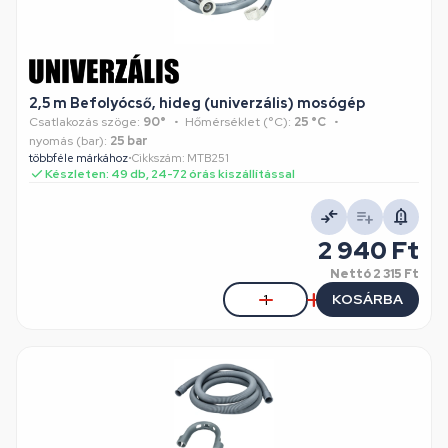
2,5 m Befolyócső, hideg (univerzális) mosógép
Csatlakozás szöge:
90°
Hőmérséklet (°C):
25 °C
nyomás (bar):
25 bar
többféle márkához
•
Cikkszám: MTB251
Készleten: 49 db, 24-72 órás kiszállítással
2 940 Ft
Nettó
2 315 Ft
KOSÁRBA