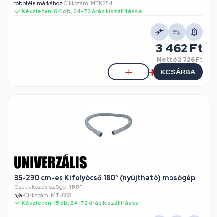
többféle márkához
•
Cikkszám: MTK254
Készleten: 64 db, 24-72 órás kiszállítással
3 462 Ft
Nettó
2 726 Ft
KOSÁRBA
85-290 cm-es Kifolyócső 180° (nyújtható) mosógép
Csatlakozás szöge:
180°
n/a
•
Cikkszám: MTK008
Készleten: 15 db, 24-72 órás kiszállítással