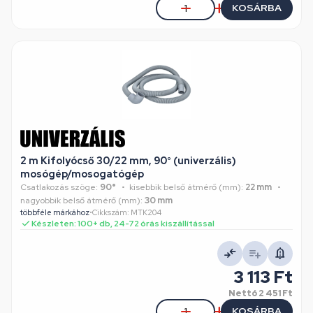
KOSÁRBA
2 m Kifolyócső 30/22 mm, 90° (univerzális)
mosógép/mosogatógép
Csatlakozás szöge:
90°
kisebbik belső átmérő (mm):
22 mm
nagyobbik belső átmérő (mm):
30 mm
többféle márkához
•
Cikkszám: MTK204
Készleten: 100+ db, 24-72 órás kiszállítással
3 113 Ft
Nettó
2 451 Ft
KOSÁRBA