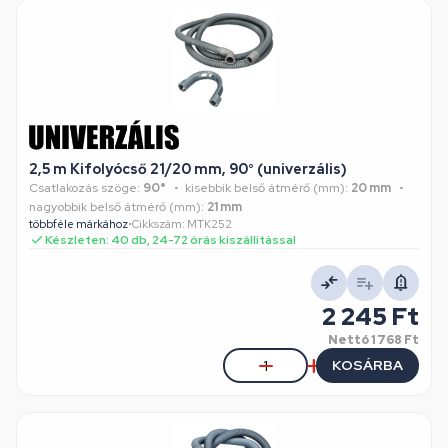
2,5 m Kifolyócső 21/20 mm, 90° (univerzális)
Csatlakozás szöge:
90°
kisebbik belső átmérő (mm):
20 mm
nagyobbik belső átmérő (mm):
21 mm
többféle márkához
•
Cikkszám: MTK252
Készleten: 40 db, 24-72 órás kiszállítással
2 245 Ft
Nettó
1 768 Ft
KOSÁRBA