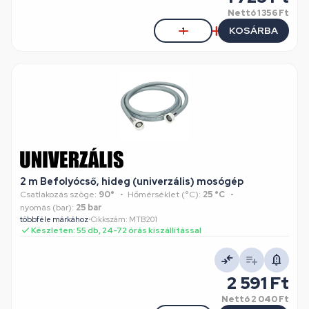
Nettó
1 356 Ft
KOSÁRBA
2 m Befolyócső, hideg (univerzális) mosógép
Csatlakozás szöge:
90°
Hőmérséklet (°C):
25 °C
nyomás (bar):
25 bar
többféle márkához
•
Cikkszám: MTB201
Készleten: 55 db, 24-72 órás kiszállítással
2 591 Ft
Nettó
2 040 Ft