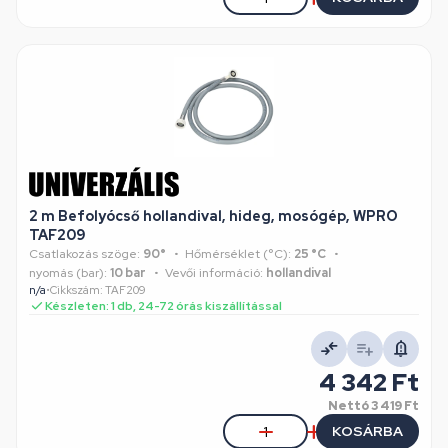
2 m Befolyócső hollandival, hideg, mosógép, WPRO
TAF209
Csatlakozás szöge:
90°
Hőmérséklet (°C):
25 °C
nyomás (bar):
10 bar
Vevői információ:
hollandival
n/a
•
Cikkszám: TAF209
Készleten: 1 db, 24-72 órás kiszállítással
4 342 Ft
Nettó
3 419 Ft
KOSÁRBA