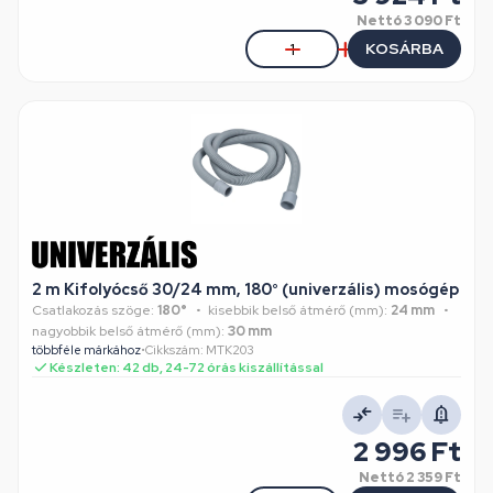
Nettó
3 090 Ft
KOSÁRBA
2 m Kifolyócső 30/24 mm, 180° (univerzális) mosógép
Csatlakozás szöge:
180°
kisebbik belső átmérő (mm):
24 mm
nagyobbik belső átmérő (mm):
30 mm
többféle márkához
•
Cikkszám: MTK203
Készleten: 42 db, 24-72 órás kiszállítással
2 996 Ft
Nettó
2 359 Ft