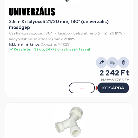
2,5 m Kifolyócső 21/20 mm, 180° (univerzális)
mosógép
Csatlakozás szöge:
180°
kisebbik belső átmérő (mm):
20 mm
nagyobbik belső átmérő (mm):
21 mm
többféle márkához
•
Cikkszám: MTK251
Készleten: 32 db, 24-72 órás kiszállítással
2 242 Ft
Nettó
1 765 Ft
KOSÁRBA