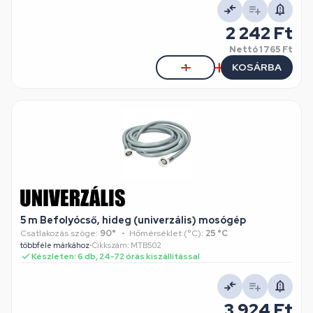
2 242 Ft
Nettó
1 765 Ft
KOSÁRBA
5 m Befolyócső, hideg (univerzális) mosógép
Csatlakozás szöge:
90°
Hőmérséklet (°C):
25 °C
többféle márkához
•
Cikkszám: MTB502
Készleten: 6 db, 24-72 órás kiszállítással
3 924 Ft