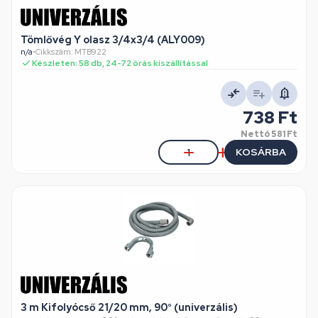
Tömlővég Y olasz 3/4x3/4 (ALY009)
n/a
•
Cikkszám: MTB922
Készleten: 58 db, 24-72 órás kiszállítással
738 Ft
Nettó
581 Ft
KOSÁRBA
3 m Kifolyócső 21/20 mm, 90° (univerzális)