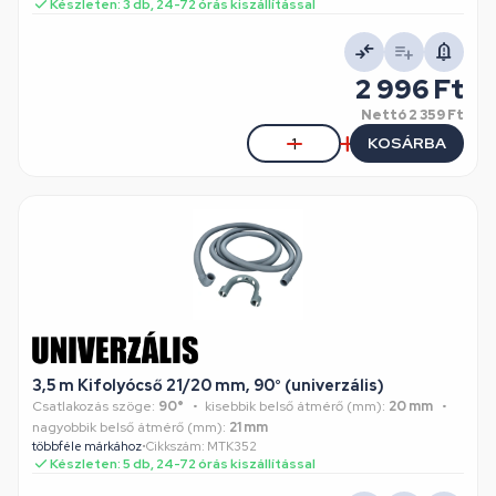
Készleten: 3 db, 24-72 órás kiszállítással
2 996 Ft
Nettó
2 359 Ft
KOSÁRBA
3,5 m Kifolyócső 21/20 mm, 90° (univerzális)
Csatlakozás szöge:
90°
kisebbik belső átmérő (mm):
20 mm
nagyobbik belső átmérő (mm):
21 mm
többféle márkához
•
Cikkszám: MTK352
Készleten: 5 db, 24-72 órás kiszállítással