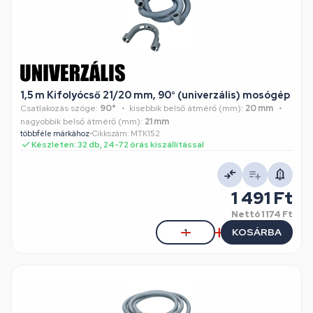
1,5 m Kifolyócső 21/20 mm, 90° (univerzális) mosógép
Csatlakozás szöge:
90°
kisebbik belső átmérő (mm):
20 mm
nagyobbik belső átmérő (mm):
21 mm
többféle márkához
•
Cikkszám: MTK152
Készleten: 32 db, 24-72 órás kiszállítással
1 491 Ft
Nettó
1 174 Ft
KOSÁRBA