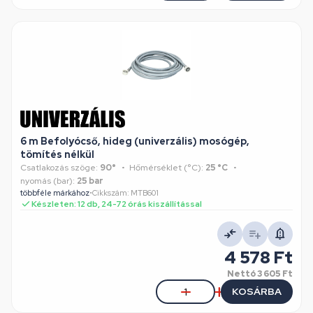
6 m Befolyócső, hideg (univerzális) mosógép,
tömítés nélkül
Csatlakozás szöge:
90°
Hőmérséklet (°C):
25 °C
nyomás (bar):
25 bar
többféle márkához
•
Cikkszám: MTB601
Készleten: 12 db, 24-72 órás kiszállítással
4 578 Ft
Nettó
3 605 Ft
KOSÁRBA