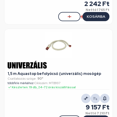
2 242 Ft
Nettó
1 765 Ft
KOSÁRBA
1,5 m Aquastop befolyócső (univerzális) mosógép
Csatlakozás szöge:
90°
többféle márkához
•
Cikkszám: MTB997
Készleten: 19 db, 24-72 órás kiszállítással
9 157 Ft
Nettó
7 210 Ft