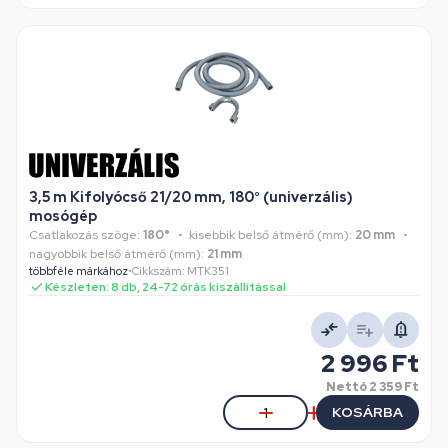
3,5 m Kifolyócső 21/20 mm, 180° (univerzális)
mosógép
Csatlakozás szöge:
180°
kisebbik belső átmérő (mm):
20 mm
nagyobbik belső átmérő (mm):
21 mm
többféle márkához
•
Cikkszám: MTK351
Készleten: 8 db, 24-72 órás kiszállítással
2 996 Ft
Nettó
2 359 Ft
KOSÁRBA