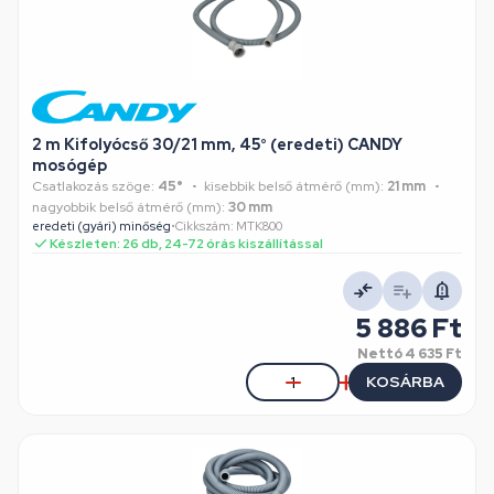
2 m Kifolyócső 30/21 mm, 45° (eredeti) CANDY
mosógép
Csatlakozás szöge:
45°
kisebbik belső átmérő (mm):
21 mm
nagyobbik belső átmérő (mm):
30 mm
eredeti (gyári) minőség
•
Cikkszám: MTK800
Készleten: 26 db, 24-72 órás kiszállítással
5 886 Ft
Nettó
4 635 Ft
KOSÁRBA