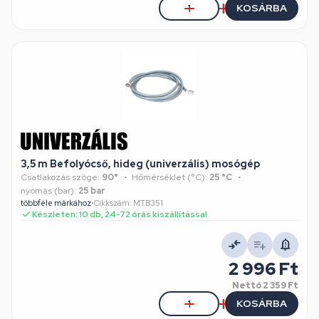
KOSÁRBA
3,5 m Befolyócső, hideg (univerzális) mosógép
Csatlakozás szöge:
90°
Hőmérséklet (°C):
25 °C
nyomás (bar):
25 bar
többféle márkához
•
Cikkszám: MTB351
Készleten: 10 db, 24-72 órás kiszállítással
2 996 Ft
Nettó
2 359 Ft
KOSÁRBA