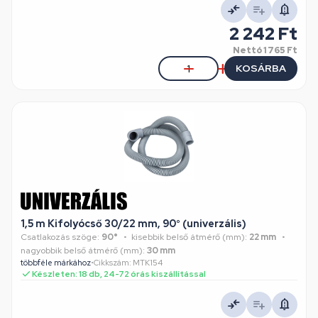
2 242 Ft
Nettó
1 765 Ft
KOSÁRBA
1,5 m Kifolyócső 30/22 mm, 90° (univerzális)
Csatlakozás szöge:
90°
kisebbik belső átmérő (mm):
22 mm
nagyobbik belső átmérő (mm):
30 mm
többféle márkához
•
Cikkszám: MTK154
Készleten: 18 db, 24-72 órás kiszállítással