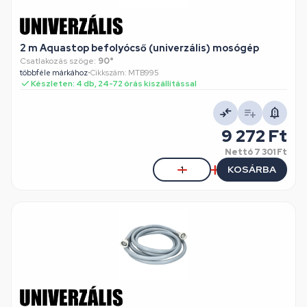
2 m Aquastop befolyócső (univerzális) mosógép
Csatlakozás szöge:
90°
többféle márkához
•
Cikkszám: MTB995
Készleten: 4 db, 24-72 órás kiszállítással
9 272 Ft
Nettó
7 301 Ft
KOSÁRBA