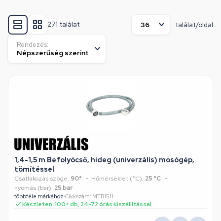
271 találat
találat/oldal
Rendezés:
1,4-1,5 m Befolyócső, hideg (univerzális) mosógép,
tömítéssel
Csatlakozás szöge:
90°
Hőmérséklet (°C):
25 °C
nyomás (bar):
25 bar
többféle márkához
•
Cikkszám: MTB1511
Készleten: 100+ db, 24-72 órás kiszállítással