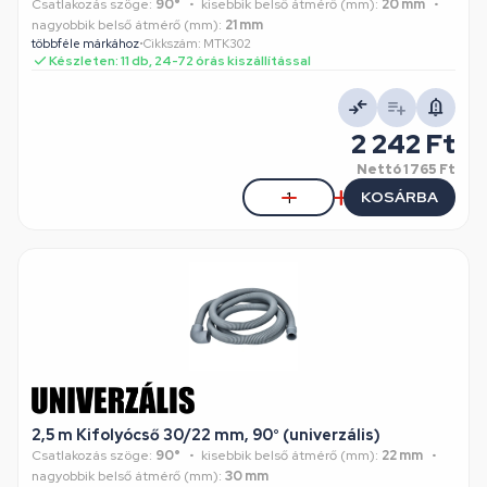
Csatlakozás szöge:
90°
kisebbik belső átmérő (mm):
20 mm
nagyobbik belső átmérő (mm):
21 mm
többféle márkához
•
Cikkszám: MTK302
Készleten: 11 db, 24-72 órás kiszállítással
2 242 Ft
Nettó
1 765 Ft
KOSÁRBA
2,5 m Kifolyócső 30/22 mm, 90° (univerzális)
Csatlakozás szöge:
90°
kisebbik belső átmérő (mm):
22 mm
nagyobbik belső átmérő (mm):
30 mm