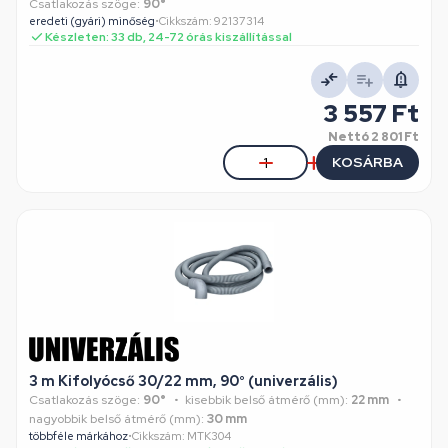
Csatlakozás szöge:
90°
eredeti (gyári) minőség
•
Cikkszám: 92137314
Készleten: 33 db, 24-72 órás kiszállítással
3 557 Ft
Nettó
2 801 Ft
KOSÁRBA
3 m Kifolyócső 30/22 mm, 90° (univerzális)
Csatlakozás szöge:
90°
kisebbik belső átmérő (mm):
22 mm
nagyobbik belső átmérő (mm):
30 mm
többféle márkához
•
Cikkszám: MTK304