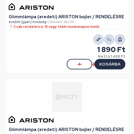
Glimmlámpa (eredeti) ARISTON bojler / RENDELÉSRE
eredeti (gyári) minőség
•
Cikkszám: 66239
Csak rendelésre, 15 vagy több munkanapon belül
1 890 Ft
Nettó
1 488 Ft
KOSÁRBA
Glimmlámpa (eredeti) ARISTON bojler / RENDELÉSRE