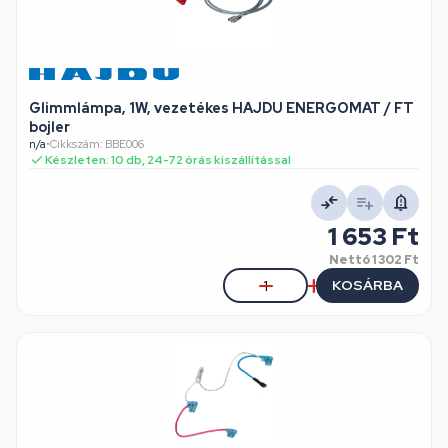
Glimmlámpa, 1W, vezetékes HAJDU ENERGOMAT / FT
bojler
n/a
•
Cikkszám: BBE006
Készleten: 10 db, 24-72 órás kiszállítással
1 653 Ft
Nettó
1 302 Ft
KOSÁRBA