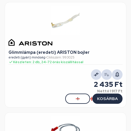
Glimmlámpa (eredeti) ARISTON bojler
eredeti (gyári) minőség
•
Cikkszám: 993025
Készleten: 2 db, 24-72 órás kiszállítással
2 435 Ft
Nettó
1 917 Ft
KOSÁRBA