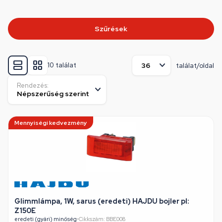
Szűrések
10 találat
találat/oldal
Rendezés:
Mennyiségi kedvezmény
Glimmlámpa, 1W, sarus (eredeti) HAJDU bojler pl:
Z150E
eredeti (gyári) minőség
•
Cikkszám: BBE008