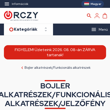
Magyar
Információk
Kategóriák
Menü
FIGYELEM! Üzleteink 2026. 08. 08-án ZÁRVA
tartanak!
Bojler alkatrészek/Funkcionális alkatrészek
BOJLER
ALKATRÉSZEK/FUNKCIONÁLI
ALKATRÉSZEK/JELZŐFÉNY