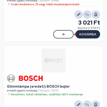
eredeti (gyári) minőség
•
Cikkszám: 56466
Csak rendelésre, 15 vagy több munkanapon belül
3 021 Ft
Nettó
2 378 Ft
KOSÁRBA
Glimmlámpa (eredeti) BOSCH bojler
eredeti (gyári) minőség
•
Cikkszám: 51078
Készleten, külső raktárban, szállítási idő 5 munkanap