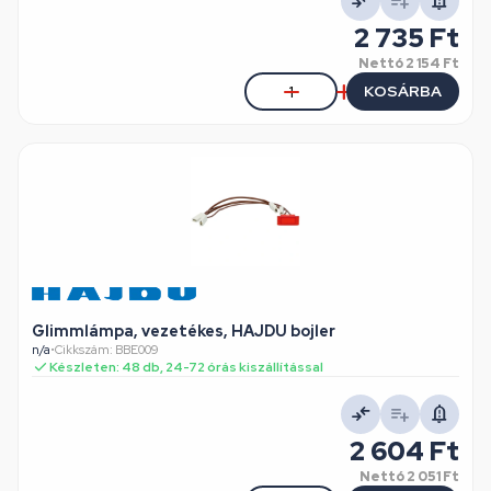
2 735 Ft
Nettó
2 154 Ft
KOSÁRBA
Glimmlámpa, vezetékes, HAJDU bojler
n/a
•
Cikkszám: BBE009
Készleten: 48 db, 24-72 órás kiszállítással
2 604 Ft
Nettó
2 051 Ft