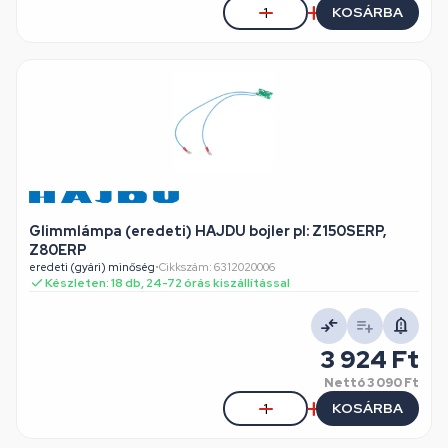
KOSÁRBA
Glimmlámpa (eredeti) HAJDU bojler pl: Z150SERP,
Z80ERP
eredeti (gyári) minőség
•
Cikkszám: 6312020006
Készleten: 18 db, 24-72 órás kiszállítással
3 924 Ft
Nettó
3 090 Ft
KOSÁRBA