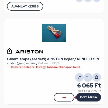
AJÁNLATKÉRÉS
Glimmlámpa (eredeti) ARISTON bojler / RENDELÉSRE
eredeti (gyári) minőség
•
Cikkszám: 23381
Csak rendelésre, 15 vagy több munkanapon belül
6 065 Ft
Nettó
4 775 Ft
KOSÁRBA