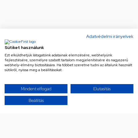
Adatvédelmi irányelvek
Sütiket használunk
Ne maradj le a legjobb
Ezt elküldhetjük látogatóink adatainak elemzésére, webhelyünk
fejlesztésére, személyre szabott tartalom megjelenítésére és nagyszerű
ajánlatokról!
webhely-élmény biztosítására. Ha többet szeretne tudni az általunk használt
sütikről, nyissa meg a beállításokat.
Iratkozz fel hírlevelünkre a különleges
ajánlatainkért!
Mindent elfogad
Elutasítás
Beállítás
Az Általános Szerződési Feltételek és az
Adatvédelmi Tájékoztató megismerését
követően hozzájárulok ahhoz, hogy a szolgáltató
hírlevelet küldjön részemre akcióiról, újdonságairól
Adatvédelmi nyilatkozat