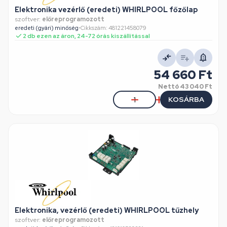
Elektronika vezérlő (eredeti) WHIRLPOOL főzőlap
szoftver:
előreprogramozott
eredeti (gyári) minőség
•
Cikkszám: 481221458079
2 db ezen az áron, 24-72 órás kiszállítással
54 660 Ft
Nettó
43 040 Ft
KOSÁRBA
Elektronika, vezérlő (eredeti) WHIRLPOOL tűzhely
szoftver:
előreprogramozott