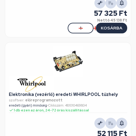
57 325 Ft
Nettó
45 138 Ft
KOSÁRBA
Elektronika (vezérlő) eredeti WHIRLPOOL tűzhely
szoftver:
előreprogramozott
eredeti (gyári) minőség
•
Cikkszám: 481010469804
1 db ezen az áron, 24-72 órás kiszállítással
52 115 Ft