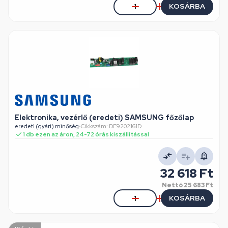
KOSÁRBA
Elektronika, vezérlő (eredeti) SAMSUNG főzőlap
eredeti (gyári) minőség
•
Cikkszám: DE9202161D
1 db ezen az áron, 24-72 órás kiszállítással
32 618 Ft
Nettó
25 683 Ft
KOSÁRBA