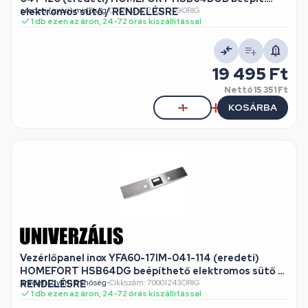
elektromos sütő / RENDELÉSRE
eredeti (gyári) minőség
•
Cikkszám: 70001279ORIG
1 db ezen az áron, 24-72 órás kiszállítással
19 495 Ft
Nettó
15 351 Ft
KOSÁRBA
Vezérlőpanel inox YFA60-17IM-041-114 (eredeti)
HOMEFORT HSB64DG beépíthető elektromos sütő /
RENDELÉSRE
eredeti (gyári) minőség
•
Cikkszám: 70001243ORIG
1 db ezen az áron, 24-72 órás kiszállítással