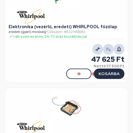
Elektronika (vezérlő, eredeti) WHIRLPOOL főzőlap
eredeti (gyári) minőség
•
Cikkszám: 481221458082
1 db ezen az áron, 24-72 órás kiszállítással
47 625 Ft
Nettó
37 500 Ft
KOSÁRBA