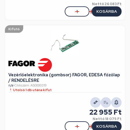
Nettó
26 083 Ft
KOSÁRBA
Kifutó
Vezérlőelektronika (gombsor) FAGOR, EDESA főzőlap
/ RENDELÉSRE
n/a
•
Cikkszám: AS0000319
Utolsó 1 db utána kifut
22 955 Ft
Nettó
18 075 Ft
KOSÁRBA