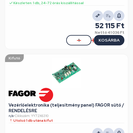
Készleten: 1 db, 24-72 órás kiszállítással
52 115 Ft
Nettó
41 036 Ft
KOSÁRBA
Kifutó
Vezérlőelektronika (teljesítmény panel) FAGOR sütő /
RENDELÉSRE
n/a
•
Cikkszám: YY72X6310
Utolsó 1 db utána kifut