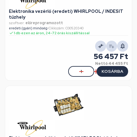
Elektronika vezérlő (eredeti) WHIRLPOOL / INDESIT
tűzhely
szoftver:
előreprogramozott
eredeti (gyári) minőség
•
Cikkszám: C00520340
1 db ezen az áron, 24-72 órás kiszállítással
56 457 Ft
Nettó
44 455 Ft
KOSÁRBA