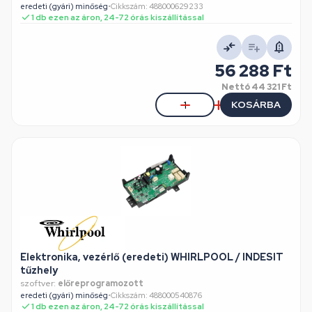
eredeti (gyári) minőség
•
Cikkszám: 488000629233
1 db ezen az áron, 24-72 órás kiszállítással
56 288 Ft
Nettó
44 321 Ft
KOSÁRBA
Elektronika, vezérlő (eredeti) WHIRLPOOL / INDESIT
tűzhely
szoftver:
előreprogramozott
eredeti (gyári) minőség
•
Cikkszám: 488000540876
1 db ezen az áron, 24-72 órás kiszállítással