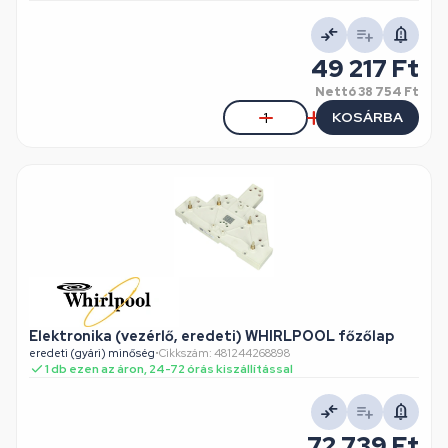
49 217 Ft
Nettó
38 754 Ft
KOSÁRBA
Elektronika (vezérlő, eredeti) WHIRLPOOL főzőlap
eredeti (gyári) minőség
•
Cikkszám: 481244268898
1 db ezen az áron, 24-72 órás kiszállítással
72 739 Ft