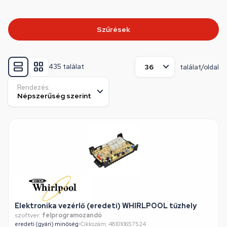
Szűrések
435 találat
találat/oldal
Rendezés:
Elektronika vezérlő (eredeti) WHIRLPOOL tűzhely
szoftver:
felprogramozandó
eredeti (gyári) minőség
•
Cikkszám: 481010657524