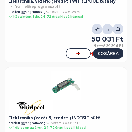
Elektronika, vezérlő (eredeti) WHIRLPOOL tűzhely
szoftver:
előreprogramozott
eredeti (gyári) minőség
•
Cikkszám: C00508979
Készleten: 1 db, 24-72 órás kiszállítással
50 031 Ft
Nettó
39 394 Ft
KOSÁRBA
Elektronika (vezérlő, eredeti) INDESIT sütő
eredeti (gyári) minőség
•
Cikkszám: C00084744
1 db ezen az áron, 24-72 órás kiszállítással