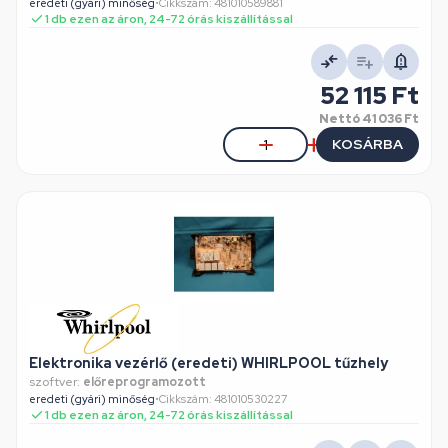
eredeti (gyári) minőség
•
Cikkszám: 481010589881
1 db ezen az áron, 24-72 órás kiszállítással
52 115 Ft
Nettó
41 036 Ft
KOSÁRBA
Elektronika vezérlő (eredeti) WHIRLPOOL tűzhely
szoftver:
előreprogramozott
eredeti (gyári) minőség
•
Cikkszám: 481010530227
1 db ezen az áron, 24-72 órás kiszállítással