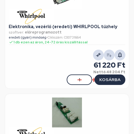
Elektronika, vezérlő (eredeti) WHIRLPOOL tűzhely
szoftver:
előreprogramozott
eredeti (gyári) minőség
•
Cikkszám: C00731664
1 db ezen az áron, 24-72 órás kiszállítással
61 220 Ft
Nettó
48 204 Ft
KOSÁRBA