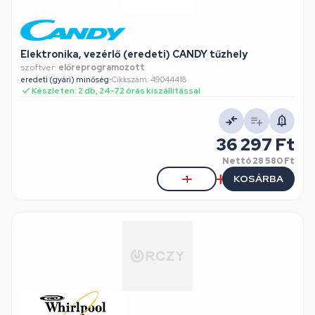
Elektronika, vezérlő (eredeti) CANDY tűzhely
szoftver:
előreprogramozott
eredeti (gyári) minőség
•
Cikkszám: 49044418
Készleten: 2 db, 24-72 órás kiszállítással
36 297 Ft
Nettó
28 580 Ft
KOSÁRBA