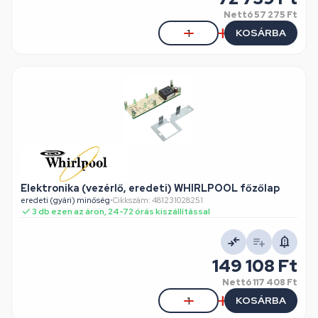
Nettó
57 275 Ft
KOSÁRBA
Elektronika (vezérlő, eredeti) WHIRLPOOL főzőlap
eredeti (gyári) minőség
•
Cikkszám: 481231028251
3 db ezen az áron, 24-72 órás kiszállítással
149 108 Ft
Nettó
117 408 Ft
KOSÁRBA