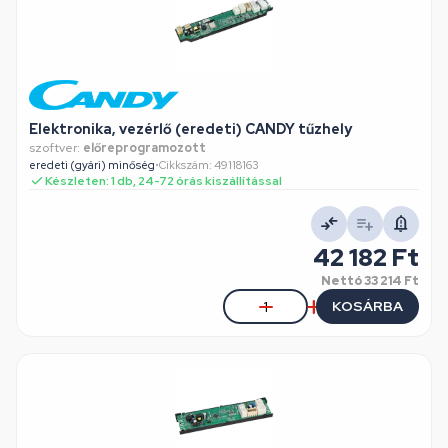
Elektronika, vezérlő (eredeti) CANDY tűzhely
szoftver:
előreprogramozott
eredeti (gyári) minőség
•
Cikkszám: 49118163
Készleten: 1 db, 24-72 órás kiszállítással
42 182 Ft
Nettó
33 214 Ft
KOSÁRBA