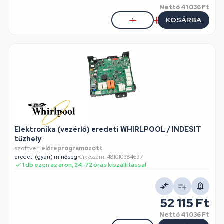
Nettó
41 036 Ft
KOSÁRBA
Elektronika (vezérlő) eredeti WHIRLPOOL / INDESIT
tűzhely
szoftver:
előreprogramozott
eredeti (gyári) minőség
•
Cikkszám: 481010384637
1 db ezen az áron, 24-72 órás kiszállítással
52 115 Ft
Nettó
41 036 Ft