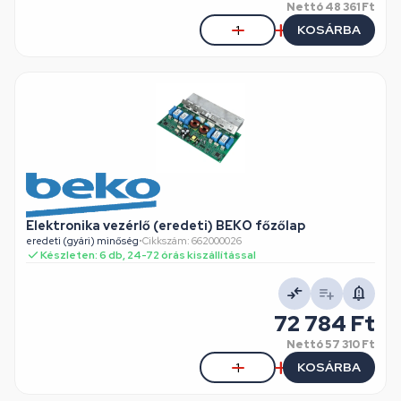
Nettó
48 361 Ft
KOSÁRBA
Elektronika vezérlő (eredeti) BEKO főzőlap
eredeti (gyári) minőség
•
Cikkszám: 662000026
Készleten: 6 db, 24-72 órás kiszállítással
72 784 Ft
Nettó
57 310 Ft
KOSÁRBA