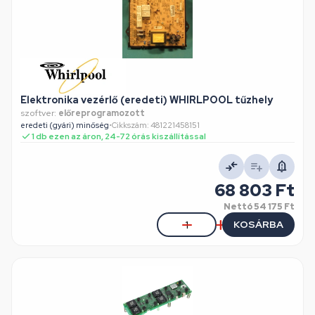
Elektronika vezérlő (eredeti) WHIRLPOOL tűzhely
szoftver:
előreprogramozott
eredeti (gyári) minőség
•
Cikkszám: 481221458151
1 db ezen az áron, 24-72 órás kiszállítással
68 803 Ft
Nettó
54 175 Ft
KOSÁRBA