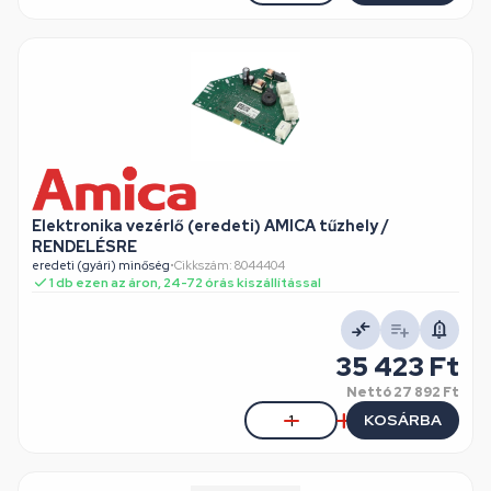
Elektronika vezérlő (eredeti) AMICA tűzhely /
RENDELÉSRE
eredeti (gyári) minőség
•
Cikkszám: 8044404
1 db ezen az áron, 24-72 órás kiszállítással
35 423 Ft
Nettó
27 892 Ft
KOSÁRBA