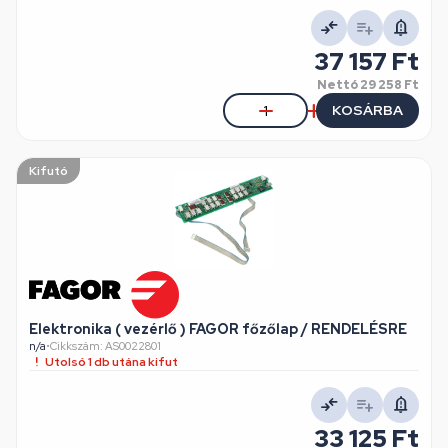
37 157 Ft
Nettó
29 258 Ft
KOSÁRBA
Kifutó
Elektronika ( vezérlő ) FAGOR főzőlap / RENDELÉSRE
n/a
•
Cikkszám: AS0022801
Utolsó 1 db utána kifut
33 125 Ft