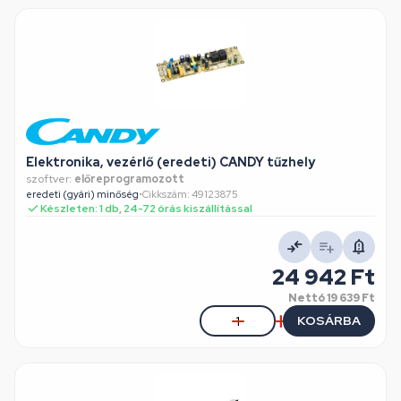
Elektronika, vezérlő (eredeti) CANDY tűzhely
szoftver:
előreprogramozott
eredeti (gyári) minőség
•
Cikkszám: 49123875
Készleten: 1 db, 24-72 órás kiszállítással
24 942 Ft
Nettó
19 639 Ft
KOSÁRBA