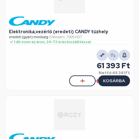
Elektronika,vezérlő (eredeti) CANDY tűzhely
eredeti (gyári) minőség
•
Cikkszám: 70051437
1 db ezen az áron, 24-72 órás kiszállítással
61 393 Ft
Nettó
48 341 Ft
KOSÁRBA