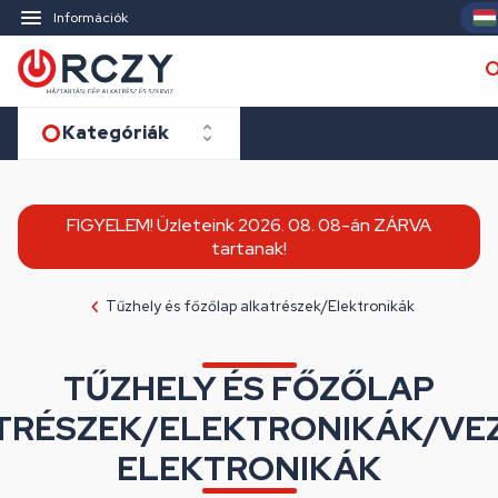
Információk
Kategóriák
FIGYELEM! Üzleteink 2026. 08. 08-án ZÁRVA
tartanak!
Tűzhely és főzőlap alkatrészek/Elektronikák
TŰZHELY ÉS FŐZŐLAP
TRÉSZEK/ELEKTRONIKÁK/VE
ELEKTRONIKÁK