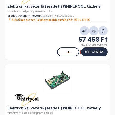
Elektronika, vezérlő (eredeti) WHIRLPOOL tűzhely
szoftver:
felprogramozandó
eredeti (gyári) minőség
•
Cikkszám: 488000862890
Külső készleten, leghamarabb átvehető: 2026.08.10.
57 458 Ft
Nettó
45 243 Ft
KOSÁRBA
Elektronika, vezérlő (eredeti) WHIRLPOOL tűzhely
szoftver:
előreprogramozott