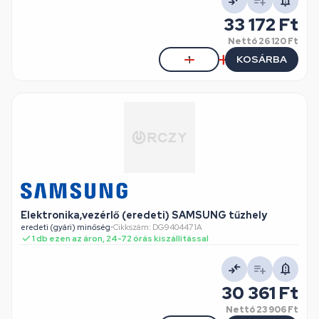
33 172 Ft
Nettó
26 120 Ft
KOSÁRBA
Elektronika,vezérlő (eredeti) SAMSUNG tűzhely
eredeti (gyári) minőség
•
Cikkszám: DG9404471A
1 db ezen az áron, 24-72 órás kiszállítással
30 361 Ft
Nettó
23 906 Ft