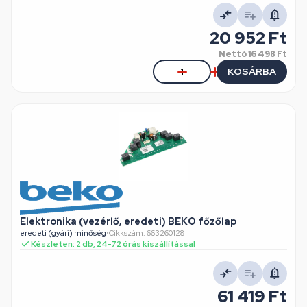
20 952 Ft
Nettó
16 498 Ft
KOSÁRBA
Elektronika (vezérlő, eredeti) BEKO főzőlap
eredeti (gyári) minőség
•
Cikkszám: 663260128
Készleten: 2 db, 24-72 órás kiszállítással
61 419 Ft