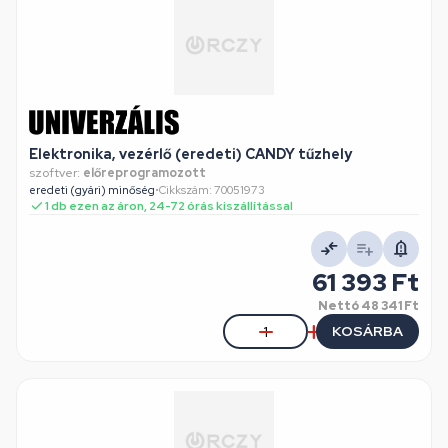
Elektronika, vezérlő (eredeti) CANDY tűzhely
szoftver:
előreprogramozott
eredeti (gyári) minőség
•
Cikkszám: 70051973
1 db ezen az áron, 24-72 órás kiszállítással
61 393 Ft
Nettó
48 341 Ft
KOSÁRBA