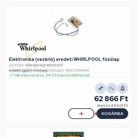
Elektronika (vezérlő) eredeti WHIRLPOOL főzőlap
szoftver:
előreprogramozott
eredeti (gyári) minőség
•
Cikkszám: 481221458444
1 db ezen az áron, 24-72 órás kiszállítással
62 866 Ft
Nettó
49 501 Ft
KOSÁRBA