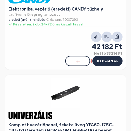
Elektronika, vezérlő (eredeti) CANDY tűzhely
szoftver:
előreprogramozott
eredeti (gyári) minőség
•
Cikkszám: 70007293
Készleten: 2 db, 24-72 órás kiszállítással
42 182 Ft
Nettó
33 214 Ft
KOSÁRBA
Komplett vezérlőpanel, fekete üveg YFA60-17SC-
041-120 (eredeti) HOMEFORT HSB64DGB beépít.