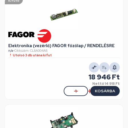
Kifutó
Elektronika (vezérlő) FAGOR főzőlap / RENDELÉSRE
n/a
•
Cikkszám: CL8A004A8
Utolsó 3 db utána kifut
18 946 Ft
Nettó
14 918 Ft
KOSÁRBA