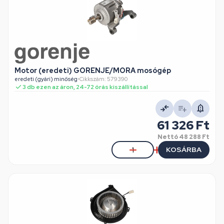
Motor (eredeti) GORENJE/MORA mosógép
eredeti (gyári) minőség
•
Cikkszám: 579390
3 db ezen az áron, 24-72 órás kiszállítással
61 326 Ft
Nettó
48 288 Ft
KOSÁRBA