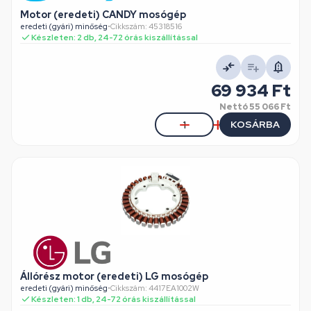
Motor (eredeti) CANDY mosógép
eredeti (gyári) minőség
•
Cikkszám: 45318516
Készleten: 2 db, 24-72 órás kiszállítással
69 934 Ft
Nettó
55 066 Ft
KOSÁRBA
Állórész motor (eredeti) LG mosógép
eredeti (gyári) minőség
•
Cikkszám: 4417EA1002W
Készleten: 1 db, 24-72 órás kiszállítással