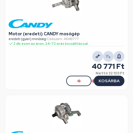
Motor (eredeti) CANDY mosógép
eredeti (gyári) minőség
•
Cikkszám: 41049777
2 db ezen az áron, 24-72 órás kiszállítással
40 771 Ft
Nettó
32 103 Ft
KOSÁRBA