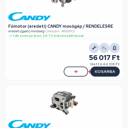
Főmotor (eredeti) CANDY mosógép / RENDELÉSRE
eredeti (gyári) minőség
•
Cikkszám: 46000921
1 db ezen az áron, 24-72 órás kiszállítással
56 017 Ft
Nettó
44 108 Ft
KOSÁRBA