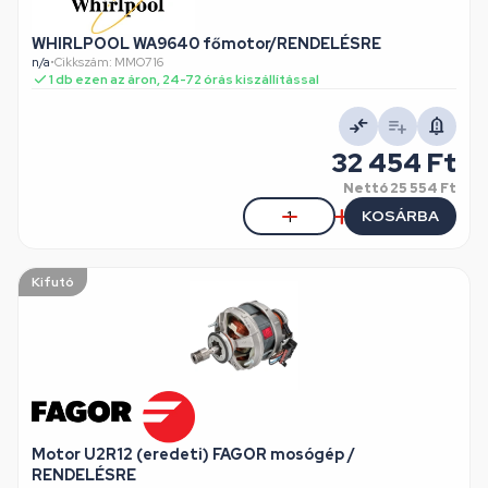
WHIRLPOOL WA9640 főmotor/RENDELÉSRE
n/a
•
Cikkszám: MMO716
1 db ezen az áron, 24-72 órás kiszállítással
32 454 Ft
Nettó
25 554 Ft
KOSÁRBA
Kifutó
Motor U2R12 (eredeti) FAGOR mosógép /
RENDELÉSRE