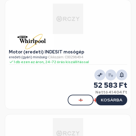
Motor (eredeti) INDESIT mosógép
eredeti (gyári) minőség
•
Cikkszám: C00298494
1 db ezen az áron, 24-72 órás kiszállítással
52 583 Ft
Nettó
41 404 Ft
KOSÁRBA