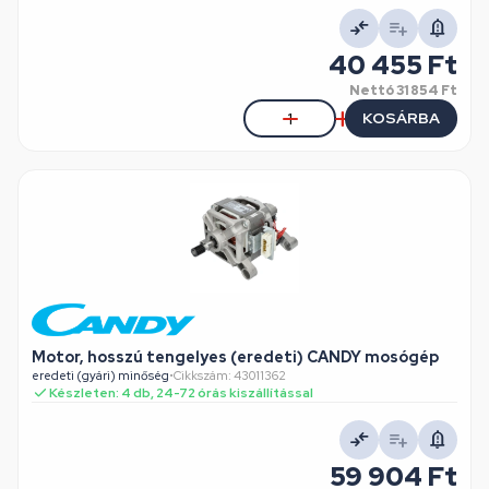
40 455 Ft
Nettó
31 854 Ft
KOSÁRBA
Motor, hosszú tengelyes (eredeti) CANDY mosógép
eredeti (gyári) minőség
•
Cikkszám: 43011362
Készleten: 4 db, 24-72 órás kiszállítással
59 904 Ft