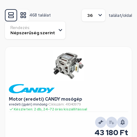
468 találat
találat/oldal
Rendezés:
Motor (eredeti) CANDY mosógép
eredeti (gyári) minőség
•
Cikkszám: 41040979
Készleten: 2 db, 24-72 órás kiszállítással
43 180 Ft