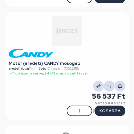
Motor (eredeti) CANDY mosógép
eredeti (gyári) minőség
•
Cikkszám: 70022158
1 db ezen az áron, 24-72 órás kiszállítással
56 537 Ft
Nettó
44 517 Ft
KOSÁRBA