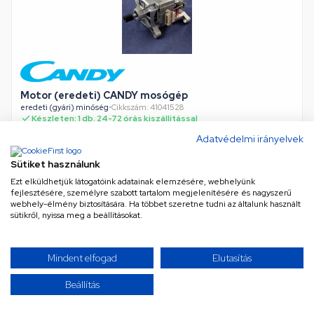
Motor (eredeti) CANDY mosógép
eredeti (gyári) minőség
•
Cikkszám: 41041528
Készleten: 1 db, 24-72 órás kiszállítással
Adatvédelmi irányelvek
Sütiket használunk
54 275 Ft
Ezt elküldhetjük látogatóink adatainak elemzésére, webhelyünk
Nettó
42 737 Ft
fejlesztésére, személyre szabott tartalom megjelenítésére és nagyszerű
webhely-élmény biztosítására. Ha többet szeretne tudni az általunk használt
KOSÁRBA
sütikről, nyissa meg a beállításokat.
Mindent elfogad
Elutasítás
TOVÁBBIAK BETÖLTÉSE
Beállítás