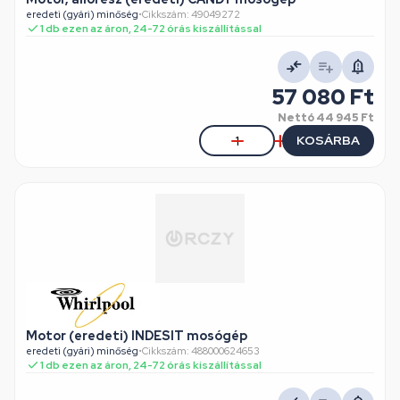
eredeti (gyári) minőség
•
Cikkszám: 49049272
1 db ezen az áron, 24-72 órás kiszállítással
57 080 Ft
Nettó
44 945 Ft
KOSÁRBA
Motor (eredeti) INDESIT mosógép
eredeti (gyári) minőség
•
Cikkszám: 488000624653
1 db ezen az áron, 24-72 órás kiszállítással