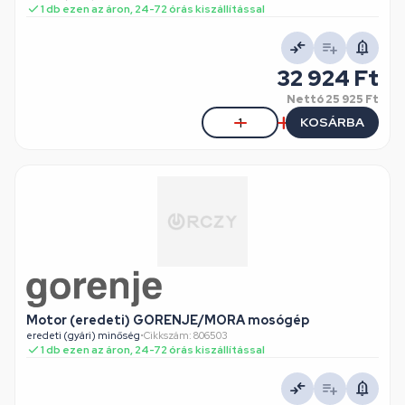
1 db ezen az áron, 24-72 órás kiszállítással
32 924 Ft
Nettó
25 925 Ft
KOSÁRBA
Motor (eredeti) GORENJE/MORA mosógép
eredeti (gyári) minőség
•
Cikkszám: 806503
1 db ezen az áron, 24-72 órás kiszállítással