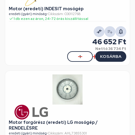
Motor (eredeti) INDESIT mosógép
eredeti (gyári) minőség
•
Cikkszám: C00112768
1 db ezen az áron, 24-72 órás kiszállítással
46 652 Ft
Nettó
36 734 Ft
KOSÁRBA
Motor forgórész (eredeti) LG mosógép /
RENDELÉSRE
eredeti (gyári) minőség
•
Cikkszám: AHL73855301