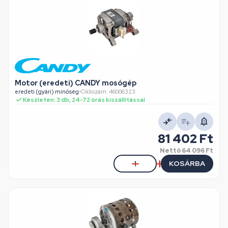
Motor (eredeti) CANDY mosógép
eredeti (gyári) minőség
•
Cikkszám: 46006323
Készleten: 3 db, 24-72 órás kiszállítással
81 402 Ft
Nettó
64 096 Ft
KOSÁRBA