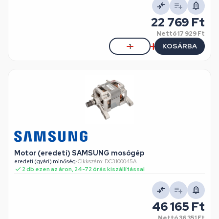
22 769 Ft
Nettó
17 929 Ft
KOSÁRBA
Motor (eredeti) SAMSUNG mosógép
eredeti (gyári) minőség
•
Cikkszám: DC3100045A
2 db ezen az áron, 24-72 órás kiszállítással
46 165 Ft
Nettó
36 351 Ft