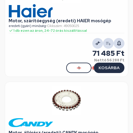
Motor, szárítóegység (eredeti) HAIER mosógép
eredeti (gyári) minőség
•
Cikkszám: 49050025
1 db ezen az áron, 24-72 órás kiszállítással
71 485 Ft
Nettó
56 288 Ft
KOSÁRBA
Motor, állórész (eredeti) CANDY mosógép