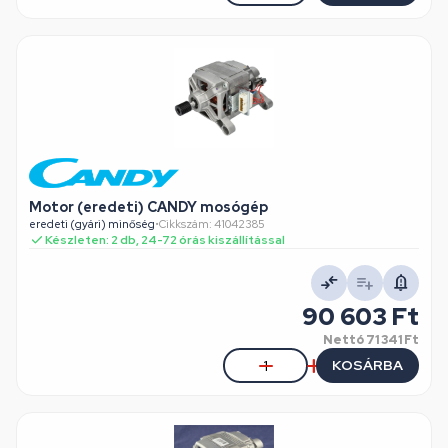
Motor (eredeti) CANDY mosógép
eredeti (gyári) minőség
•
Cikkszám: 41042385
Készleten: 2 db, 24-72 órás kiszállítással
90 603 Ft
Nettó
71 341 Ft
KOSÁRBA