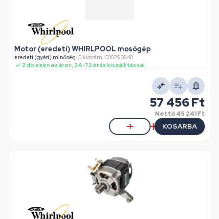
Motor (eredeti) WHIRLPOOL mosógép
eredeti (gyári) minőség
•
Cikkszám: C00290840
2 db ezen az áron, 24-72 órás kiszállítással
57 456 Ft
Nettó
45 241 Ft
KOSÁRBA