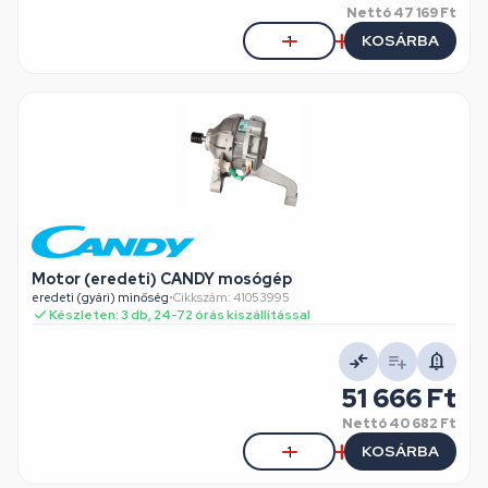
Nettó
47 169 Ft
KOSÁRBA
Motor (eredeti) CANDY mosógép
eredeti (gyári) minőség
•
Cikkszám: 41053995
Készleten: 3 db, 24-72 órás kiszállítással
51 666 Ft
Nettó
40 682 Ft
KOSÁRBA