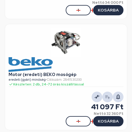
Nettó
34 000 Ft
KOSÁRBA
Motor (eredeti) BEKO mosógép
eredeti (gyári) minőség
•
Cikkszám: 2841530200
Készleten: 2 db, 24-72 órás kiszállítással
41 097 Ft
Nettó
32 360 Ft
KOSÁRBA