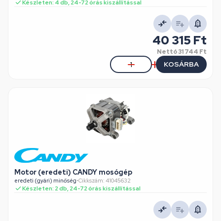
Készleten: 4 db, 24-72 órás kiszállítással
40 315 Ft
Nettó
31 744 Ft
KOSÁRBA
Motor (eredeti) CANDY mosógép
eredeti (gyári) minőség
•
Cikkszám: 41045632
Készleten: 2 db, 24-72 órás kiszállítással