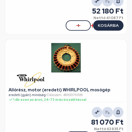
52 180 Ft
Nettó
41 087 Ft
KOSÁRBA
Allórész, motor (eredeti) WHIRLPOOL mosógép
eredeti (gyári) minőség
•
Cikkszám: 481010701109
1 db ezen az áron, 24-72 órás kiszállítással
81 070 Ft
Nettó
63 835 Ft