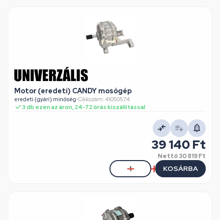
Motor (eredeti) CANDY mosógép
eredeti (gyári) minőség
•
Cikkszám: 41050574
3 db ezen az áron, 24-72 órás kiszállítással
39 140 Ft
Nettó
30 819 Ft
KOSÁRBA