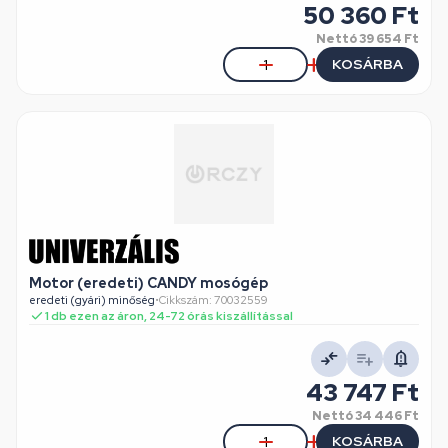
50 360 Ft
Nettó
39 654 Ft
KOSÁRBA
Motor (eredeti) CANDY mosógép
eredeti (gyári) minőség
•
Cikkszám: 70032559
1 db ezen az áron, 24-72 órás kiszállítással
43 747 Ft
Nettó
34 446 Ft
KOSÁRBA