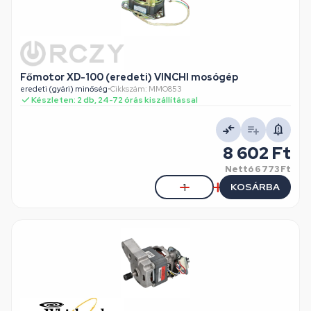
Főmotor XD-100 (eredeti) VINCHI mosógép
eredeti (gyári) minőség
•
Cikkszám: MMO853
Készleten: 2 db, 24-72 órás kiszállítással
8 602 Ft
Nettó
6 773 Ft
KOSÁRBA