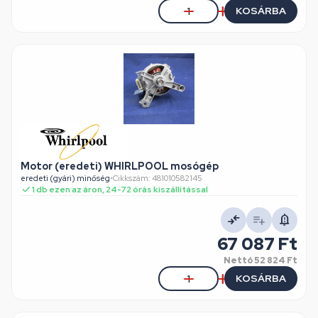
KOSÁRBA
Motor (eredeti) WHIRLPOOL mosógép
eredeti (gyári) minőség
•
Cikkszám: 481010582145
1 db ezen az áron, 24-72 órás kiszállítással
67 087 Ft
Nettó
52 824 Ft
KOSÁRBA