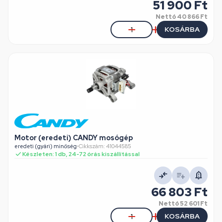
51 900 Ft
Nettó
40 866 Ft
KOSÁRBA
Motor (eredeti) CANDY mosógép
eredeti (gyári) minőség
•
Cikkszám: 41044585
Készleten: 1 db, 24-72 órás kiszállítással
66 803 Ft
Nettó
52 601 Ft
KOSÁRBA