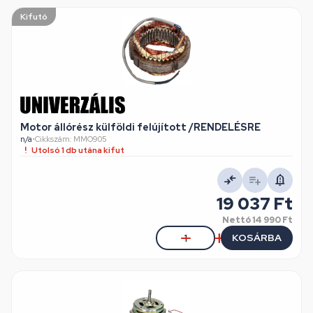
Kifutó
Motor állórész külföldi felújított /RENDELÉSRE
n/a
•
Cikkszám: MMO905
Utolsó 1 db utána kifut
19 037 Ft
Nettó
14 990 Ft
KOSÁRBA