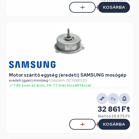
KOSÁRBA
Motor szárító egység (eredeti) SAMSUNG mosógép
eredeti (gyári) minőség
•
Cikkszám: DC3100032D
1 db ezen az áron, 24-72 órás kiszállítással
32 861 Ft
Nettó
25 875 Ft
KOSÁRBA