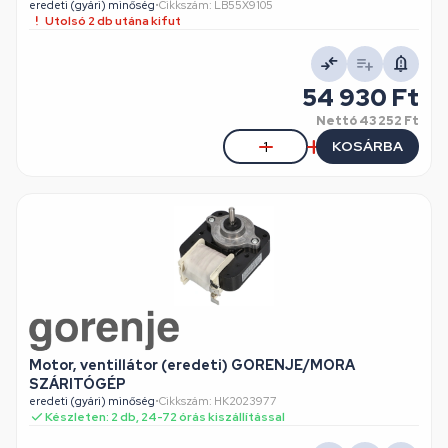
eredeti (gyári) minőség
•
Cikkszám: LB55X9105
Utolsó 2 db utána kifut
54 930 Ft
Nettó
43 252 Ft
KOSÁRBA
Motor, ventillátor (eredeti) GORENJE/MORA
SZÁRITÓGÉP
eredeti (gyári) minőség
•
Cikkszám: HK2023977
Készleten: 2 db, 24-72 órás kiszállítással