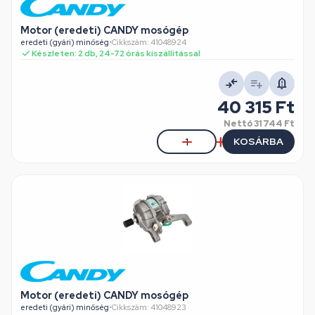
Motor (eredeti) CANDY mosógép
eredeti (gyári) minőség
•
Cikkszám: 41048924
Készleten: 2 db, 24-72 órás kiszállítással
40 315 Ft
Nettó
31 744 Ft
KOSÁRBA
Motor (eredeti) CANDY mosógép
eredeti (gyári) minőség
•
Cikkszám: 41048923