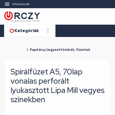
Információk
Kategóriák
Papíráru/Jegyzettömbök, füzetek
Spirálfüzet A5, 70lap
vonalas perforált
lyukasztott Lipa Mill vegyes
színekben