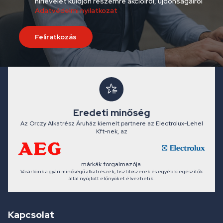
hírlevelet küldjön részemre akcióiról, újdonságairól
Adatvédelmi nyilatkozat
Feliratkozás
Eredeti minőség
Az Orczy Alkatrész Áruház kiemelt partnere az Electrolux-Lehel
Kft-nek, az
márkák forgalmazója.
Vásárlóink a gyári minőségű alkatrészek, tisztítószerek és egyéb kiegészítők
által nyújtott előnyöket élvezhetik.
Kapcsolat