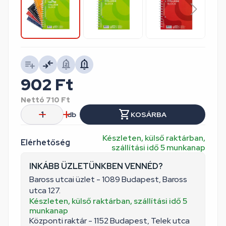
902
Ft
Nettó
710
Ft
db
KOSÁRBA
Készleten, külső raktárban,
Elérhetőség
szállítási idő 5 munkanap
INKÁBB ÜZLETÜNKBEN VENNÉD?
Baross utcai üzlet - 1089 Budapest, Baross
utca 127.
Készleten, külső raktárban, szállítási idő 5
munkanap
Központi raktár - 1152 Budapest, Telek utca