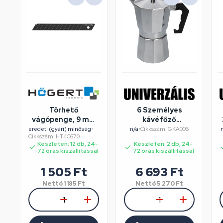
Törhető
6 Személyes
vágópenge, 9 mm
kávéfőző
(vágókésekhez),
alumínium dobozos
eredeti (gyári) minőség
•
n/a
•
Cikkszám: GKA006
Cikkszám: HT4C670
extra élezés és
Készleten: 12 db, 24-
Készleten: 2 db, 24-
tartosság,
72 órás kiszállítással
72 órás kiszállítással
10db/csomag ,
HÖGERT HT4C670
1 505
Ft
6 693
Ft
/ RENDELÉSRE
Nettó
1 185
Ft
Nettó
5 270
Ft