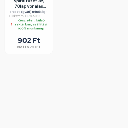
Spirálfüzet A5,
70lap vonalas
perforált
eredeti (gyári) minőség
•
Cikkszám: ORX65313
lyukasztott Lipa
Készleten, külső
Mill vegyes
raktárban, szállítási
színekben
idő 5 munkanap
902 Ft
Nettó
710 Ft