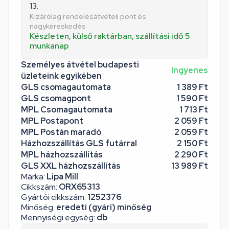
13.
Kizárólag rendelésátvételi pont és
nagykereskedés
Készleten, külső raktárban, szállítási idő 5
munkanap
Személyes átvétel budapesti
Ingyenes
üzleteink egyikében
GLS csomagautomata
1 389 Ft
GLS csomagpont
1 590 Ft
MPL Csomagautomata
1 713 Ft
MPL Postapont
2 059 Ft
MPL Postán maradó
2 059 Ft
Házhozszállítás GLS futárral
2 150 Ft
MPL házhozszállítás
2 290 Ft
GLS XXL házhozszállítás
13 989 Ft
Márka:
Lipa Mill
Cikkszám:
ORX65313
Gyártói cikkszám:
1252376
Minőség:
eredeti (gyári) minőség
Mennyiségi egység:
db