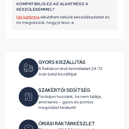
KOMPATIBILIS EZ AZ ALKATRÉSZ A
KÉSZÜLÉKEMMEL?
Ide kattintva
elküldheti nekünk készülékadatait és
mi megnézzük, hogy jó lesz-e.
GYORS KISZÁLLÍTÁS
A Raktáron lévő termékeket 24-72
órán belül kiszállítjuk
SZAKÉRTŐI SEGÍTSÉG
Forduljon hozzánk, ha nem találja,
amit keres – gyors és pontos
megoldást kínálunk!
ÓRIÁSI RAKTÁRKÉSZLET