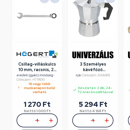
Csillag-villáskulcs
3 Személyes
10 mm, racsnis, 25
kávéfőző
év garancia,
alumínium dobozos
eredeti (gyári) minőség
•
n/a
•
Cikkszám: GKA005
Cikkszám: HT1R010
HÖGERT HT1R010
16 vagy több
munkanapon belül
Készleten: 2 db, 24-
várható
72 órás kiszállítással
1 270
Ft
5 294
Ft
Nettó
1 000
Ft
Nettó
4 168
Ft