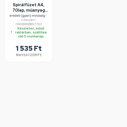
Spirálfüzet A4,
70lap, műanyag
borítós perforált
eredeti (gyári) minőség
•
Cikkszám:
lyukasztott
ORXBRMB897763
Bluering® kockás
Készleten, külső
raktárban, szállítási
idő 5 munkanap
1 535 Ft
Nettó
1 209 Ft