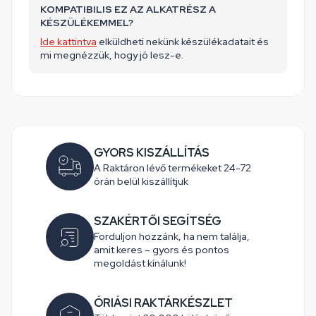
KOMPATIBILIS EZ AZ ALKATRÉSZ A
KÉSZÜLÉKEMMEL?
Ide kattintva
elküldheti nekünk készülékadatait és
mi megnézzük, hogy jó lesz-e.
GYORS KISZÁLLÍTÁS
A Raktáron lévő termékeket 24-72
órán belül kiszállítjuk
SZAKÉRTŐI SEGÍTSÉG
Forduljon hozzánk, ha nem találja,
amit keres – gyors és pontos
megoldást kínálunk!
ÓRIÁSI RAKTÁRKÉSZLET