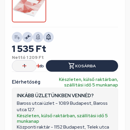
1 535
Ft
Nettó
1 209
Ft
db
KOSÁRBA
Készleten, külső raktárban,
Elérhetőség
szállítási idő 5 munkanap
INKÁBB ÜZLETÜNKBEN VENNÉD?
Baross utcai üzlet - 1089 Budapest, Baross
utca 127.
Készleten, külső raktárban, szállítási idő 5
munkanap
Központi raktár - 1152 Budapest, Telek utca