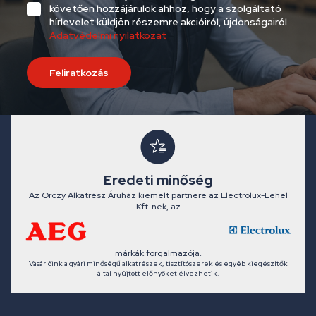
követően hozzájárulok ahhoz, hogy a szolgáltató
hírlevelet küldjön részemre akcióiról, újdonságairól
Adatvédelmi nyilatkozat
Feliratkozás
Eredeti minőség
Az Orczy Alkatrész Áruház kiemelt partnere az Electrolux-Lehel
Kft-nek, az
márkák forgalmazója.
Vásárlóink a gyári minőségű alkatrészek, tisztítószerek és egyéb kiegészítők
által nyújtott előnyöket élvezhetik.