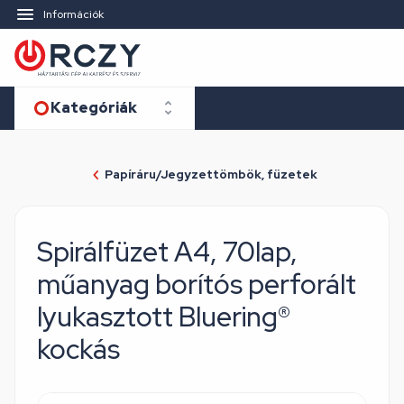
Információk
Kategóriák
Papíráru/Jegyzettömbök, füzetek
Spirálfüzet A4, 70lap,
műanyag borítós perforált
lyukasztott Bluering®
kockás