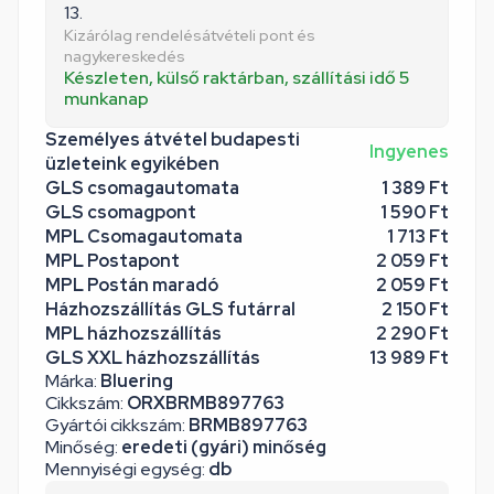
13.
Kizárólag rendelésátvételi pont és
nagykereskedés
Készleten, külső raktárban, szállítási idő 5
munkanap
Személyes átvétel budapesti
Ingyenes
üzleteink egyikében
GLS csomagautomata
1 389 Ft
GLS csomagpont
1 590 Ft
MPL Csomagautomata
1 713 Ft
MPL Postapont
2 059 Ft
MPL Postán maradó
2 059 Ft
Házhozszállítás GLS futárral
2 150 Ft
MPL házhozszállítás
2 290 Ft
GLS XXL házhozszállítás
13 989 Ft
Márka:
Bluering
Cikkszám:
ORXBRMB897763
Gyártói cikkszám:
BRMB897763
Minőség:
eredeti (gyári) minőség
Mennyiségi egység:
db