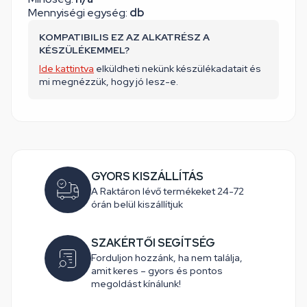
Mennyiségi egység:
db
KOMPATIBILIS EZ AZ ALKATRÉSZ A
KÉSZÜLÉKEMMEL?
Ide kattintva
elküldheti nekünk készülékadatait és
mi megnézzük, hogy jó lesz-e.
GYORS KISZÁLLÍTÁS
A Raktáron lévő termékeket 24-72
órán belül kiszállítjuk
SZAKÉRTŐI SEGÍTSÉG
Forduljon hozzánk, ha nem találja,
amit keres – gyors és pontos
megoldást kínálunk!