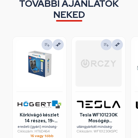
TOVÁBBI AJÁNLATOK
NEKED
Körkivágó készlet
Tesla WF101230K
14 részes, 19-
Mosógép
75mm, műanyag
felújított/szépséghibás
eredeti (gyári) minőség
•
utángyártott minőség
•
Cikkszám: HT6D464
Cikkszám: WF101230KSPC
koffer, HÖGERT
16 vagy több