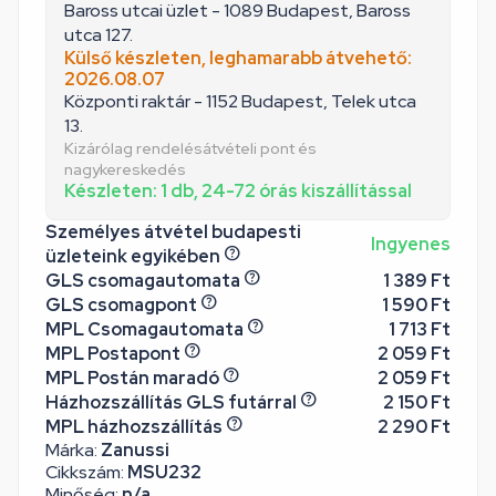
Baross utcai üzlet - 1089 Budapest, Baross
utca 127.
Külső készleten, leghamarabb átvehető:
2026.08.07
Központi raktár - 1152 Budapest, Telek utca
13.
Kizárólag rendelésátvételi pont és
nagykereskedés
Készleten: 1 db, 24-72 órás kiszállítással
Személyes átvétel budapesti
Ingyenes
üzleteink egyikében
GLS csomagautomata
1 389 Ft
GLS csomagpont
1 590 Ft
MPL Csomagautomata
1 713 Ft
MPL Postapont
2 059 Ft
MPL Postán maradó
2 059 Ft
Házhozszállítás GLS futárral
2 150 Ft
MPL házhozszállítás
2 290 Ft
Márka:
Zanussi
Cikkszám:
MSU232
Minőség:
n/a