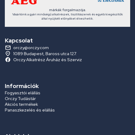
márkák forgalmazója.
Vásárlóink a gyári minőségű alkatrészek, tisztítószerek és egyéb kiegészítők
által nyújtott előnyöket élvezhetik.
Kapcsolat
orczy@orczy.com
1089 Budapest, Baross utca 127.
Orczy Alkatrész Áruház és Szerviz
Információk
Fogyasztói elállás
Orczy Tudástár
Akciós termékek
Panaszkezelés és elállás