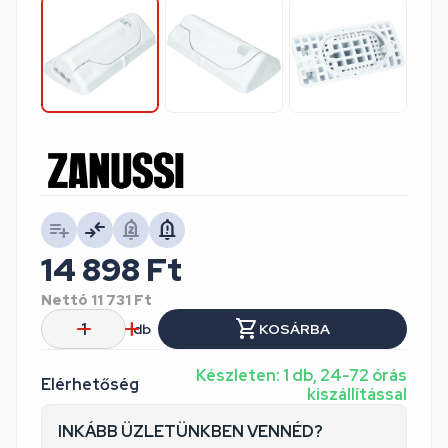
14 898
Ft
Nettó
11 731
Ft
db
KOSÁRBA
Készleten: 1 db, 24-72 órás
Elérhetőség
kiszállítással
INKÁBB ÜZLETÜNKBEN VENNÉD?