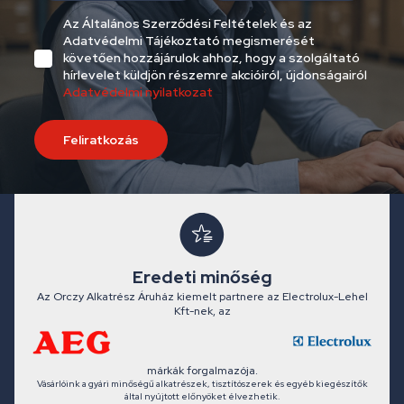
Az Általános Szerződési Feltételek és az
Adatvédelmi Tájékoztató megismerését
követően hozzájárulok ahhoz, hogy a szolgáltató
hírlevelet küldjön részemre akcióiról, újdonságairól
Adatvédelmi nyilatkozat
Feliratkozás
Eredeti minőség
Az Orczy Alkatrész Áruház kiemelt partnere az Electrolux-Lehel
Kft-nek, az
márkák forgalmazója.
Vásárlóink a gyári minőségű alkatrészek, tisztítószerek és egyéb kiegészítők
által nyújtott előnyöket élvezhetik.