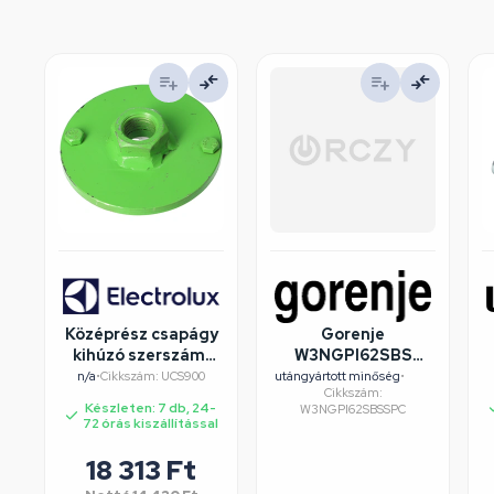
Középrész csapágy
Gorenje
kihúzó szerszám,
W3NGPI62SBS
ELECTROLUX
mosógép
n/a
•
Cikkszám: UCS900
utángyártott minőség
•
Cikkszám:
mosógép
felújított/szépséghibás
Készleten: 7 db, 24-
W3NGPI62SBSSPC
72 órás kiszállítással
18 313
Ft