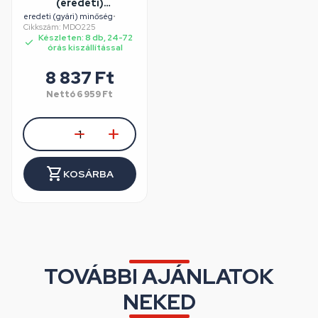
(eredeti)
ELECTROLUX
eredeti (gyári) minőség
•
Cikkszám: MDO225
mosógép
Készleten: 8 db, 24-72
órás kiszállítással
8 837 Ft
Nettó
6 959 Ft
KOSÁRBA
TOVÁBBI AJÁNLATOK
NEKED