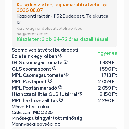
Külső készleten, leghamarabb átvehető:
2026.08.07
Központi raktár - 1152 Budapest, Telek utca
13.
Kizárólag rendelésátvételi pont és
nagykereskedés
Készleten: 3 db, 24-72 órás kiszállítással
Személyes átvétel budapesti
Ingyenes
üzleteink egyikében
GLS csomagautomata
1 389 Ft
GLS csomagpont
1 590 Ft
MPL Csomagautomata
1 713 Ft
MPL Postapont
2 059 Ft
MPL Postán maradó
2 059 Ft
Házhozszállítás GLS futárral
2 150 Ft
MPL házhozszállítás
2 290 Ft
Márka:
Electrolux
Cikkszám:
MDO2251
Minőség:
utángyártott minőség
Mennyiségi egység:
db