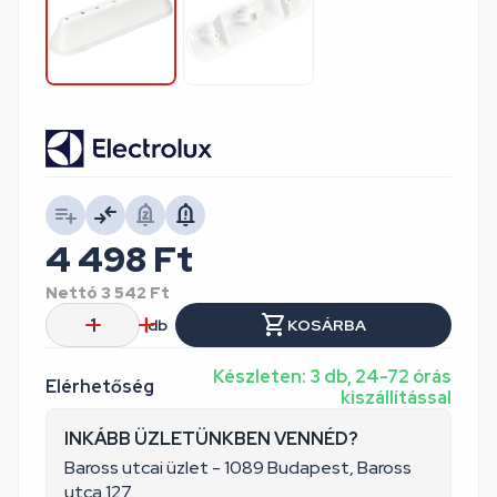
4 498
Ft
Nettó
3 542
Ft
db
KOSÁRBA
Készleten: 3 db, 24-72 órás
Elérhetőség
kiszállítással
INKÁBB ÜZLETÜNKBEN VENNÉD?
Baross utcai üzlet - 1089 Budapest, Baross
utca 127.