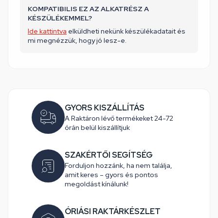
KOMPATIBILIS EZ AZ ALKATRÉSZ A
KÉSZÜLÉKEMMEL?
Ide kattintva
elküldheti nekünk készülékadatait és
mi megnézzük, hogy jó lesz-e.
GYORS KISZÁLLÍTÁS
A Raktáron lévő termékeket 24-72
órán belül kiszállítjuk
SZAKÉRTŐI SEGÍTSÉG
Forduljon hozzánk, ha nem találja,
amit keres – gyors és pontos
megoldást kínálunk!
ÓRIÁSI RAKTÁRKÉSZLET