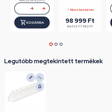
Nettó
14 420
Ft
Nincs készleten
98 999
Ft
KOSÁRBA
Nettó
77 952
Ft
Legutóbb megtekintett termékek