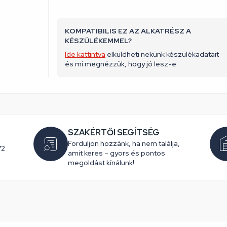
KOMPATIBILIS EZ AZ ALKATRÉSZ A
KÉSZÜLÉKEMMEL?
Ide kattintva
elküldheti nekünk készülékadatait
és mi megnézzük, hogy jó lesz-e.
SZAKÉRTŐI SEGÍTSÉG
Forduljon hozzánk, ha nem találja,
72
amit keres – gyors és pontos
megoldást kínálunk!