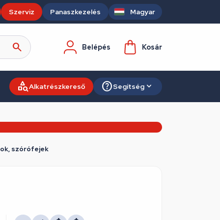
Szerviz
Panaszkezelés
Magyar
Belépés
Kosár
Alkatrészkereső
Segítség
ok, szórófejek