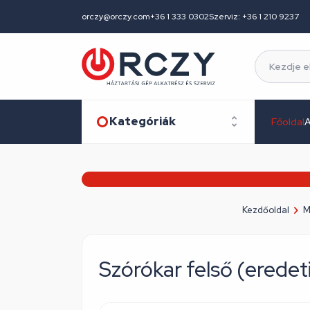
orczy@orczy.com
+36 1 333 0302
Szerviz: +36 1 210 9237
Kategóriák
Főoldal
A
Kezdőoldal
M
Szórókar felső (ered