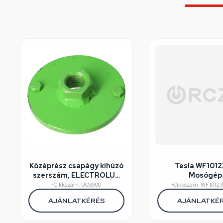
Középrész csapágy kihúzó
Tesla WF101
szerszám, ELECTROLUX
Mosógép
mosógép
felújított/széps
•
Cikkszám: UCS900
•
Cikkszám: WF1012
AJÁNLATKÉRÉS
AJÁNLATKÉ