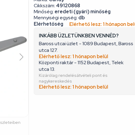
Cikkszám:
49120868
Minőség:
eredeti (gyári) minőség
Mennyiségi egység:
db
Elérhetőség
Elérhető lesz: 1 hónapon bel
INKÁBB ÜZLETÜNKBEN VENNÉD?
Baross utcai üzlet - 1089 Budapest, Baross
utca 127.
Elérhető lesz: 1 hónapon belül
Központi raktár - 1152 Budapest, Telek
utca 13.
Kizárólag rendelésátvételi pont és
nagykereskedés
Elérhető lesz: 1 hónapon belül
észleteiben