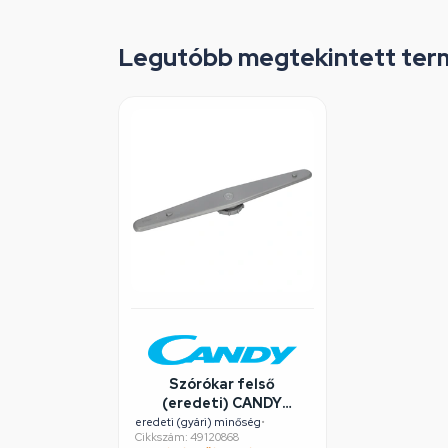
Legutóbb megtekintett ter
Szórókar felső
(eredeti) CANDY
mosogatógép
eredeti (gyári) minőség
•
Cikkszám: 49120868