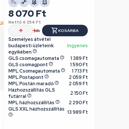
8 070
Ft
Nettó
6 354
Ft
ül
db
KOSÁRBA
Személyes átvétel
budapesti üzleteink
Ingyenes
egyikében
GLS csomagautomata
1 389 Ft
GLS csomagpont
1 590 Ft
MPL Csomagautomata
1 713 Ft
MPL Postapont
2 059 Ft
MPL Postán maradó
2 059 Ft
Házhozszállítás GLS
2 150 Ft
futárral
MPL házhozszállítás
2 290 Ft
GLS XXL házhozszállítás
13 989 Ft