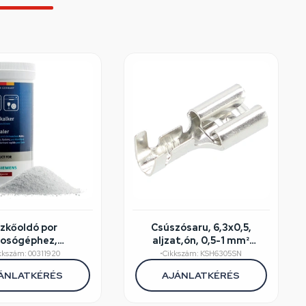
ízkőoldó por
Csúszósaru, 6,3x0,5,
osógéphez,
aljzat,ón, 0,5-1 mm²
atógéphez 250g
kábelhez
kkszám: 00311920
•
Cikkszám: KSH6305SN
edeti) BOSCH
ÁNLATKÉRÉS
AJÁNLATKÉRÉS