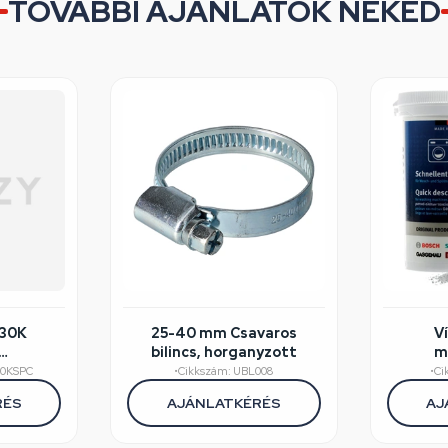
TOVÁBBI AJÁNLATOK NEKED
230K
25-40 mm Csavaros
V
bilincs, horganyzott
m
éghibás
mosog
30KSPC
•
Cikkszám: UBL008
•
Ci
(er
RÉS
AJÁNLATKÉRÉS
AJ