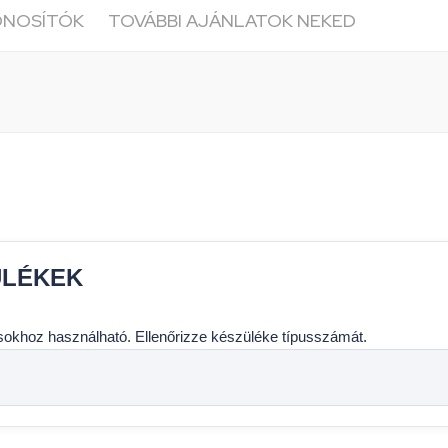
ONOSÍTÓK
TOVÁBBI AJÁNLATOK NEKED
ÜLÉKEK
usokhoz használható. Ellenőrizze készüléke típusszámát.