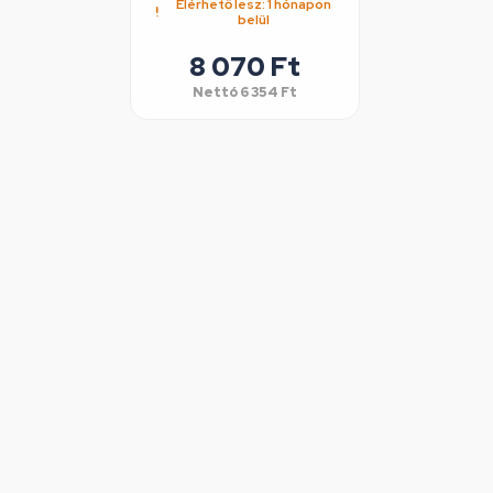
Elérhető lesz: 1 hónapon
belül
8 070 Ft
Nettó
6 354 Ft