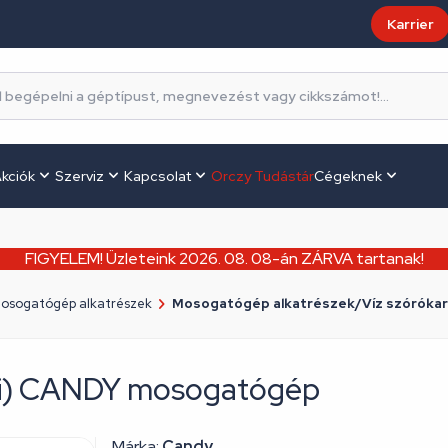
Karrier
kciók
Szerviz
Kapcsolat
Orczy Tudástár
Cégeknek
FIGYELEM! Üzleteink 2026. 08. 08-án ZÁRVA tartanak!
osogatógép alkatrészek
Mosogatógép alkatrészek/Víz szórókar
eti) CANDY mosogatógép
Márka:
Candy