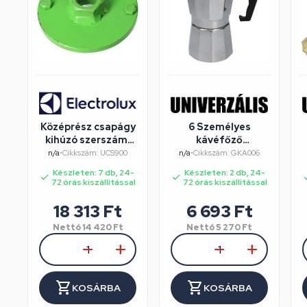
Középrész csapágy
6 Személyes
kihúzó szerszám,
kávéfőző
ELECTROLUX
alumínium dobozos
n/a
•
Cikkszám: UCS900
n/a
•
Cikkszám: GKA006
mosógép
Készleten: 7 db, 24-
Készleten: 2 db, 24-
72 órás kiszállítással
72 órás kiszállítással
18 313
Ft
6 693
Ft
Nettó
14 420
Ft
Nettó
5 270
Ft
KOSÁRBA
KOSÁRBA