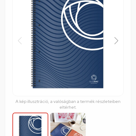
A kép illusztráció, a valóságban a termék részleteiben
eltérhet.