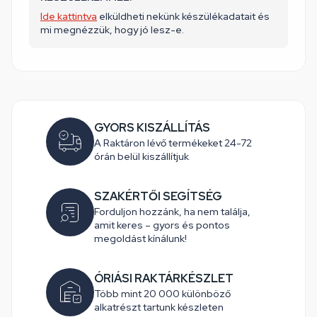
Ide kattintva
elküldheti nekünk készülékadatait és
mi megnézzük, hogy jó lesz-e.
GYORS KISZÁLLÍTÁS
A Raktáron lévő termékeket 24-72
órán belül kiszállítjuk
SZAKÉRTŐI SEGÍTSÉG
Forduljon hozzánk, ha nem találja,
amit keres – gyors és pontos
megoldást kínálunk!
ÓRIÁSI RAKTÁRKÉSZLET
Több mint 20 000 különböző
alkatrészt tartunk készleten