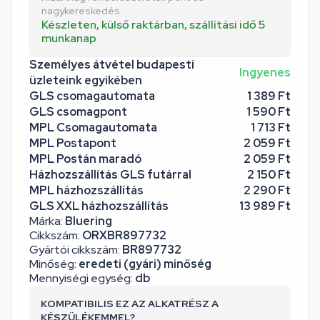
nagykereskedés
Készleten, külső raktárban, szállítási idő 5
munkanap
Személyes átvétel budapesti
Ingyenes
üzleteink egyikében
GLS csomagautomata
1 389 Ft
GLS csomagpont
1 590 Ft
MPL Csomagautomata
1 713 Ft
MPL Postapont
2 059 Ft
MPL Postán maradó
2 059 Ft
Házhozszállítás GLS futárral
2 150 Ft
MPL házhozszállítás
2 290 Ft
GLS XXL házhozszállítás
13 989 Ft
Márka:
Bluering
Cikkszám:
ORXBR897732
Gyártói cikkszám:
BR897732
Minőség:
eredeti (gyári) minőség
Mennyiségi egység:
db
KOMPATIBILIS EZ AZ ALKATRÉSZ A
KÉSZÜLÉKEMMEL?