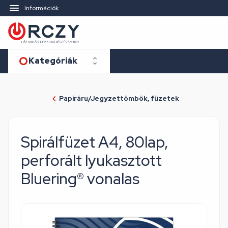
Információk
Kategóriák
Papíráru/Jegyzettömbök, füzetek
Spirálfüzet A4, 80lap,
perforált lyukasztott
Bluering® vonalas