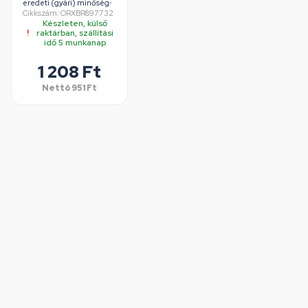
lyukasztott
eredeti (gyári) minőség
•
Cikkszám: ORXBR897732
Bluering® vonalas
Készleten, külső
raktárban, szállítási
idő 5 munkanap
1 208 Ft
Nettó
951 Ft