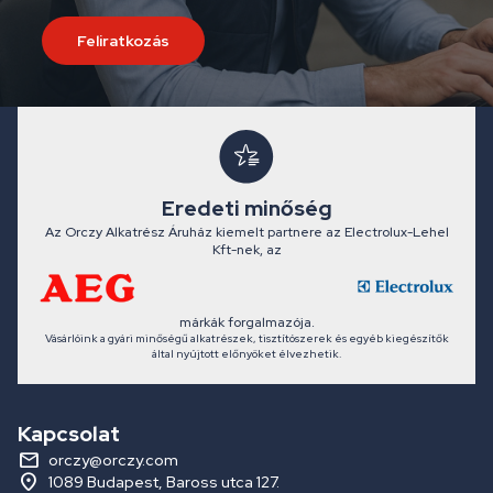
Feliratkozás
Eredeti minőség
Az Orczy Alkatrész Áruház kiemelt partnere az Electrolux-Lehel
Kft-nek, az
márkák forgalmazója.
Vásárlóink a gyári minőségű alkatrészek, tisztítószerek és egyéb kiegészítők
által nyújtott előnyöket élvezhetik.
Kapcsolat
orczy@orczy.com
1089 Budapest, Baross utca 127.