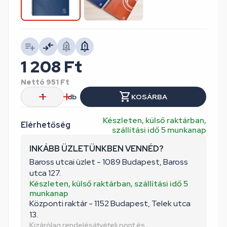
1 208
Ft
Nettó
951
Ft
db
KOSÁRBA
Készleten, külső raktárban,
Elérhetőség
szállítási idő 5 munkanap
INKÁBB ÜZLETÜNKBEN VENNÉD?
Baross utcai üzlet - 1089 Budapest, Baross
utca 127.
Készleten, külső raktárban, szállítási idő 5
munkanap
Központi raktár - 1152 Budapest, Telek utca
13.
Kizárólag rendelésátvételi pont és