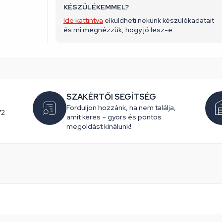
KÉSZÜLÉKEMMEL?
Ide kattintva
elküldheti nekünk készülékadatait
és mi megnézzük, hogy jó lesz-e.
SZAKÉRTŐI SEGÍTSÉG
Forduljon hozzánk, ha nem találja,
72
amit keres – gyors és pontos
megoldást kínálunk!