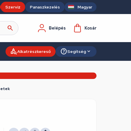
Szerviz
Panaszkezelés
Magyar
Belépés
Kosár
Alkatrészkereső
Segítség
zetek