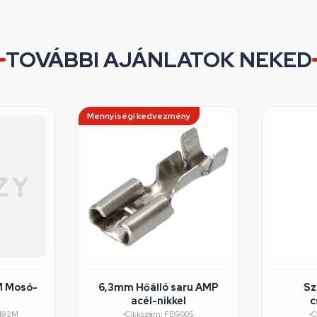
TOVÁBBI AJÁNLATOK NEKED
Mennyiségi kedvezmény
M Mosó-
6,3mm Hőálló saru AMP
Sz
acél-nikkel
c
éghibás
S
492M
•
Cikkszám: FEG005
•
C