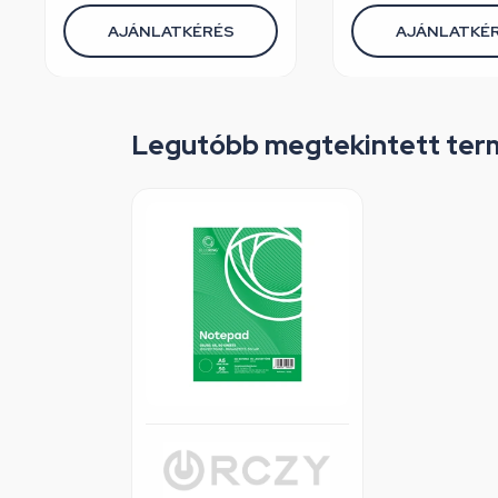
HT1S028
AJÁNLATKÉRÉS
AJÁNLATKÉ
Legutóbb megtekintett ter