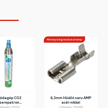
Mennyiségi kedvezmény
ódagép CO2
6,3mm Hőálló saru AMP
serepatron
acél-nikkel
ODASTREAM
ikkszám: CYCO2
•
Cikkszám: FEG005