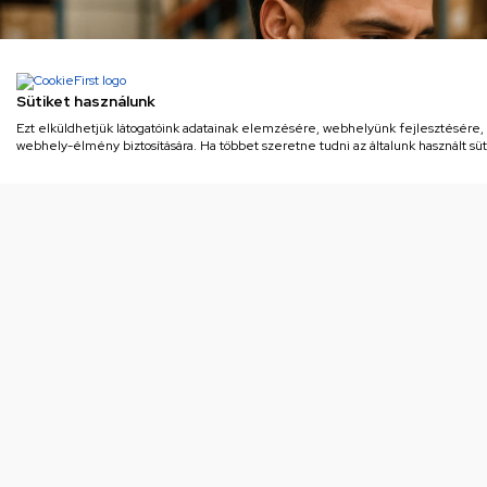
Sütiket használunk
Ezt elküldhetjük látogatóink adatainak elemzésére, webhelyünk fejlesztésére
webhely-élmény biztosítására. Ha többet szeretne tudni az általunk használt süti
Jegyzettömb ragasztott, A5, 50la
Kapc
or
10
Eredeti minőség