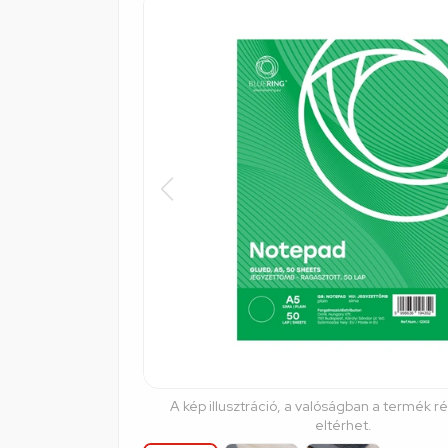
A kép illusztráció, a valóságban a termék r
eltérhet.