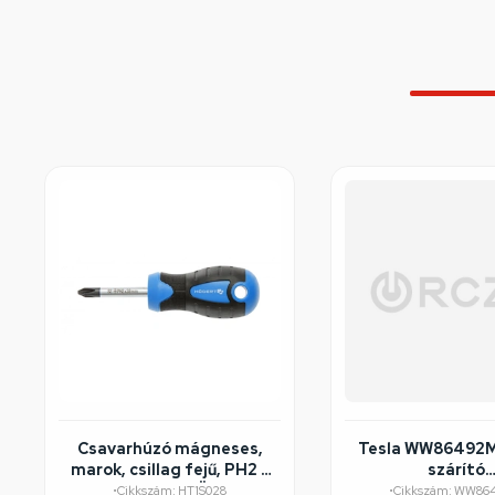
Csavarhúzó mágneses,
Tesla WW86492
marok, csillag fejű, PH2 x
szárító
38 mm szár, HÖGERT
felújított/széps
•
Cikkszám: HT1S028
•
Cikkszám: WW86