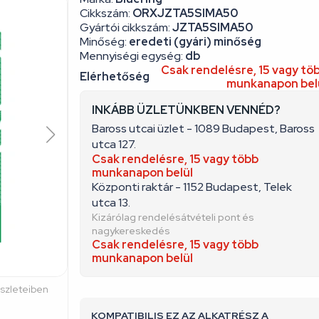
Cikkszám:
ORXJZTA5SIMA50
Gyártói cikkszám:
JZTA5SIMA50
Minőség:
eredeti (gyári) minőség
Mennyiségi egység:
db
Csak rendelésre, 15 vagy tö
Elérhetőség
munkanapon bel
INKÁBB ÜZLETÜNKBEN VENNÉD?
Baross utcai üzlet - 1089 Budapest, Baross
utca 127.
Csak rendelésre, 15 vagy több
munkanapon belül
Központi raktár - 1152 Budapest, Telek
utca 13.
Kizárólag rendelésátvételi pont és
nagykereskedés
Csak rendelésre, 15 vagy több
munkanapon belül
észleteiben
KOMPATIBILIS EZ AZ ALKATRÉSZ A