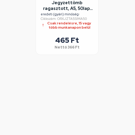
Jegyzettömb
ragasztott, A5, 50lap,
Bluering® sima
eredeti (gyári) minőség
•
Cikkszám: ORXJZTA5SIMA50
Csak rendelésre, 15 vagy
több munkanapon belül
465 Ft
Nettó
366 Ft