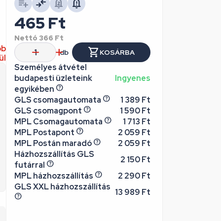
465
Ft
Nettó
366
Ft
bb
db
KOSÁRBA
ül
Személyes átvétel
budapesti üzleteink
Ingyenes
egyikében
GLS csomagautomata
1 389 Ft
GLS csomagpont
1 590 Ft
MPL Csomagautomata
1 713 Ft
MPL Postapont
2 059 Ft
MPL Postán maradó
2 059 Ft
Házhozszállítás GLS
2 150 Ft
futárral
MPL házhozszállítás
2 290 Ft
GLS XXL házhozszállítás
13 989 Ft