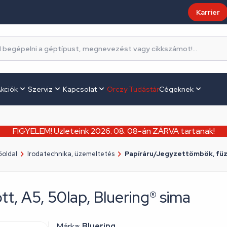
Karrier
kciók
Szerviz
Kapcsolat
Orczy Tudástár
Cégeknek
FIGYELEM! Üzleteink 2026. 08. 08-án ZÁRVA tartanak!
oldal
Irodatechnika, üzemeltetés
Papíráru/Jegyzettömbök, fü
t, A5, 50lap, Bluering® sima
Márka:
Bluering