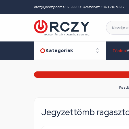
orczy@orczy.com
+36 1 333 0302
Szerviz: +36 1 210 9237
Kategóriák
Főoldal
A
Kezdő
Jegyzettömb ragasztot