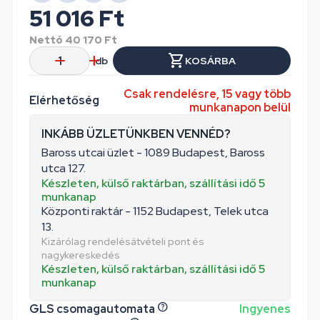
51 016
Ft
Nettó
40 170
Ft
db
KOSÁRBA
Csak rendelésre, 15 vagy több
Elérhetőség
munkanapon belül
INKÁBB ÜZLETÜNKBEN VENNÉD?
Baross utcai üzlet - 1089 Budapest, Baross
utca 127.
Készleten, külső raktárban, szállítási idő 5
munkanap
Központi raktár - 1152 Budapest, Telek utca
13.
Kizárólag rendelésátvételi pont és
nagykereskedés
Készleten, külső raktárban, szállítási idő 5
munkanap
GLS csomagautomata
Ingyenes