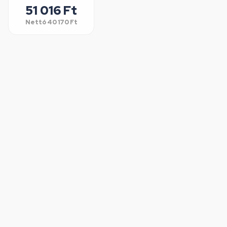
51 016 Ft
Nettó
40 170 Ft