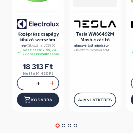
Középrész csapágy
Tesla WW86492M
kihúzó szerszám,
Mosó-szárító
ELECTROLUX
felújított/szépséghibás
n/a
•
Cikkszám: UCS900
utángyártott minőség
•
Készleten: 7 db, 24-
Cikkszám: WW86492M
mosógép
72 órás kiszállítással
18 313
Ft
Nettó
14 420
Ft
KOSÁRBA
AJÁNLATKÉRÉS