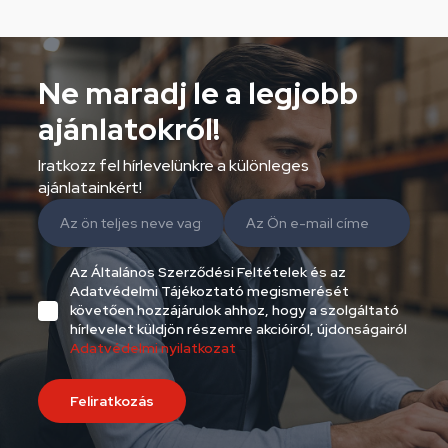
Ne maradj le a legjobb
ajánlatokról!
Iratkozz fel hírlevelünkre a különleges
ajánlatainkért!
Az Általános Szerződési Feltételek és az
Adatvédelmi Tájékoztató megismerését
követően hozzájárulok ahhoz, hogy a szolgáltató
hírlevelet küldjön részemre akcióiról, újdonságairól
Adatvédelmi nyilatkozat
Feliratkozás