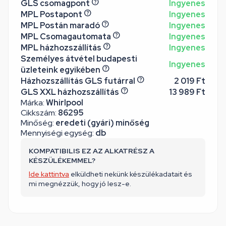
GLS csomagpont
Ingyenes
MPL Postapont
Ingyenes
MPL Postán maradó
Ingyenes
MPL Csomagautomata
Ingyenes
MPL házhozszállítás
Ingyenes
Személyes átvétel budapesti
Ingyenes
üzleteink egyikében
Házhozszállítás GLS futárral
2 019 Ft
GLS XXL házhozszállítás
13 989 Ft
Márka:
Whirlpool
Cikkszám:
86295
Minőség:
eredeti (gyári) minőség
Mennyiségi egység:
db
KOMPATIBILIS EZ AZ ALKATRÉSZ A
KÉSZÜLÉKEMMEL?
Ide kattintva
elküldheti nekünk készülékadatait és
mi megnézzük, hogy jó lesz-e.