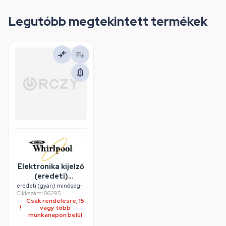
Legutóbb megtekintett termékek
Elektronika kijelző
(eredeti)
WHIRLPOOL
eredeti (gyári) minőség
•
Cikkszám: 86295
szárítógép
Csak rendelésre, 15
vagy több
munkanapon belül