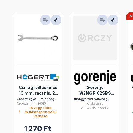
M
Csillag-villáskulcs
Gorenje
10 mm, racsnis, 25
W3NGPI62SBS
év garancia,
mosógép
eredeti (gyári) minőség
•
utángyártott minőség
•
Cikkszám: HT1R010
Cikkszám:
HÖGERT HT1R010
felújított/szépséghibás
16 vagy több
W3NGPI62SBSSPC
munkanapon belül
várható
1 270
Ft