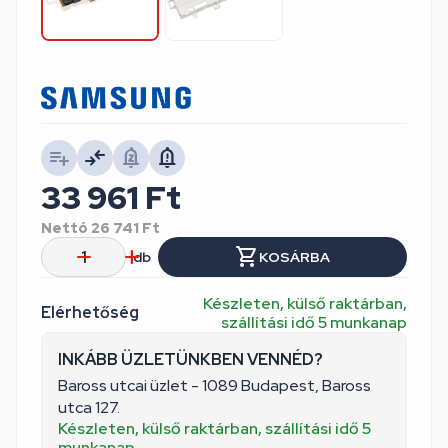
33 961
Ft
Nettó
26 741
Ft
db
KOSÁRBA
Készleten, külső raktárban,
Elérhetőség
szállítási idő 5 munkanap
INKÁBB ÜZLETÜNKBEN VENNÉD?
Baross utcai üzlet - 1089 Budapest, Baross
utca 127.
Készleten, külső raktárban, szállítási idő 5
munkanap