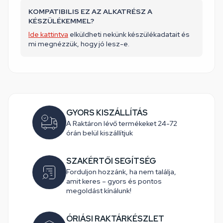
KOMPATIBILIS EZ AZ ALKATRÉSZ A
KÉSZÜLÉKEMMEL?
Ide kattintva
elküldheti nekünk készülékadatait és
mi megnézzük, hogy jó lesz-e.
GYORS KISZÁLLÍTÁS
A Raktáron lévő termékeket 24-72
órán belül kiszállítjuk
SZAKÉRTŐI SEGÍTSÉG
Forduljon hozzánk, ha nem találja,
amit keres – gyors és pontos
megoldást kínálunk!
ÓRIÁSI RAKTÁRKÉSZLET