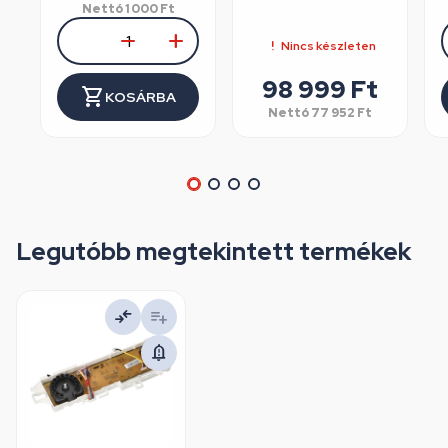
Nettó
1 000
Ft
Nincs készleten
98 999
Ft
KOSÁRBA
Nettó
77 952
Ft
Legutóbb megtekintett termékek