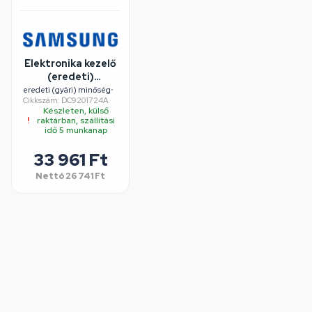
Elektronika kezelő
(eredeti)
SAMSUNG
eredeti (gyári) minőség
•
Cikkszám: DC9201724A
szárítógép
Készleten, külső
raktárban, szállítási
idő 5 munkanap
33 961 Ft
Nettó
26 741 Ft