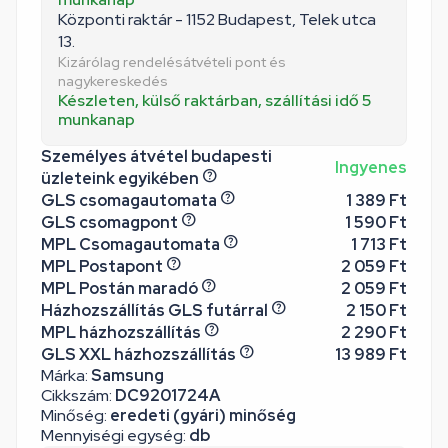
Központi raktár - 1152 Budapest, Telek utca
13.
Kizárólag rendelésátvételi pont és
nagykereskedés
Készleten, külső raktárban, szállítási idő 5
munkanap
Személyes átvétel budapesti
Ingyenes
üzleteink egyikében
GLS csomagautomata
1 389 Ft
GLS csomagpont
1 590 Ft
MPL Csomagautomata
1 713 Ft
MPL Postapont
2 059 Ft
MPL Postán maradó
2 059 Ft
Házhozszállítás GLS futárral
2 150 Ft
MPL házhozszállítás
2 290 Ft
GLS XXL házhozszállítás
13 989 Ft
Márka:
Samsung
Cikkszám:
DC9201724A
Minőség:
eredeti (gyári) minőség
Mennyiségi egység:
db