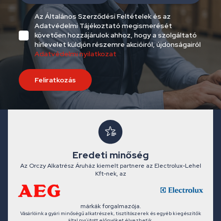
Az Általános Szerződési Feltételek és az
Adatvédelmi Tájékoztató megismerését
követően hozzájárulok ahhoz, hogy a szolgáltató
hírlevelet küldjön részemre akcióiról, újdonságairól
Adatvédelmi nyilatkozat
Feliratkozás
Eredeti minőség
Az Orczy Alkatrész Áruház kiemelt partnere az Electrolux-Lehel
Kft-nek, az
márkák forgalmazója.
Vásárlóink a gyári minőségű alkatrészek, tisztítószerek és egyéb kiegészítők
által nyújtott előnyöket élvezhetik.