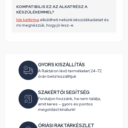
KOMPATIBILIS EZ AZ ALKATRÉSZ A
KÉSZÜLÉKEMMEL?
Ide kattintva
elküldheti nekünk készülékadatait és
mi megnézzük, hogy jó lesz-e.
GYORS KISZÁLLÍTÁS
A Raktáron lévő termékeket 24-72
órán belül kiszállítjuk
SZAKÉRTŐI SEGÍTSÉG
Forduljon hozzánk, ha nem találja,
amit keres – gyors és pontos
megoldást kínálunk!
ÓRIÁSI RAKTÁRKÉSZLET