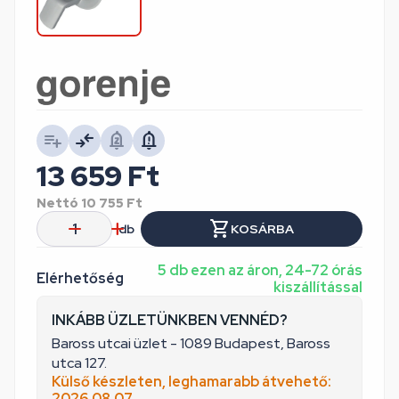
13 659
Ft
Nettó
10 755
Ft
db
KOSÁRBA
5 db ezen az áron, 24-72 órás
Elérhetőség
kiszállítással
INKÁBB ÜZLETÜNKBEN VENNÉD?
Baross utcai üzlet - 1089 Budapest, Baross
utca 127.
Külső készleten, leghamarabb átvehető:
2026.08.07