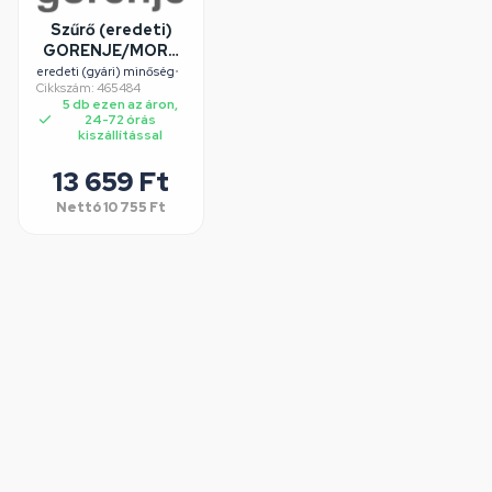
Szűrő (eredeti)
GORENJE/MORA
mosogatógép
eredeti (gyári) minőség
•
Cikkszám: 465484
5 db ezen az áron,
24-72 órás
kiszállítással
13 659 Ft
Nettó
10 755 Ft