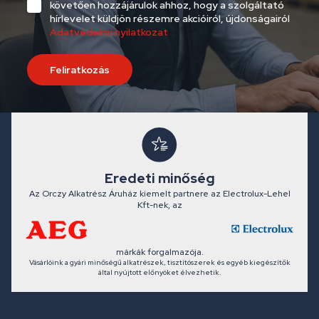
követően hozzájárulok ahhoz, hogy a szolgáltató
hírlevelet küldjön részemre akcióiról, újdonságairól
Adatvédelmi nyilatkozat
Feliratkozás
Eredeti minőség
Az Orczy Alkatrész Áruház kiemelt partnere az Electrolux-Lehel
Kft-nek, az
márkák forgalmazója.
Vásárlóink a gyári minőségű alkatrészek, tisztítószerek és egyéb kiegészítők
által nyújtott előnyöket élvezhetik.