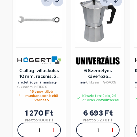
Csillag-villáskulcs
6 Személyes
10 mm, racsnis, 25
kávéfőző
év garancia,
alumínium dobozos
eredeti (gyári) minőség
•
n/a
•
Cikkszám: GKA006
e
Cikkszám: HT1R010
C
HÖGERT HT1R010
16 vagy több
munkanapon belül
Készleten: 2 db, 24-
várható
72 órás kiszállítással
1 270
Ft
6 693
Ft
Nettó
1 000
Ft
Nettó
5 270
Ft