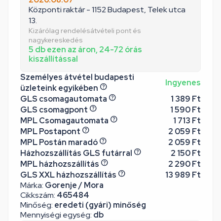
Központi raktár - 1152 Budapest, Telek utca
13.
Kizárólag rendelésátvételi pont és
nagykereskedés
5 db ezen az áron, 24-72 órás
kiszállítással
Személyes átvétel budapesti
Ingyenes
üzleteink egyikében
GLS csomagautomata
1 389 Ft
GLS csomagpont
1 590 Ft
MPL Csomagautomata
1 713 Ft
MPL Postapont
2 059 Ft
MPL Postán maradó
2 059 Ft
Házhozszállítás GLS futárral
2 150 Ft
MPL házhozszállítás
2 290 Ft
GLS XXL házhozszállítás
13 989 Ft
Márka:
Gorenje / Mora
Cikkszám:
465484
Minőség:
eredeti (gyári) minőség
Mennyiségi egység:
db