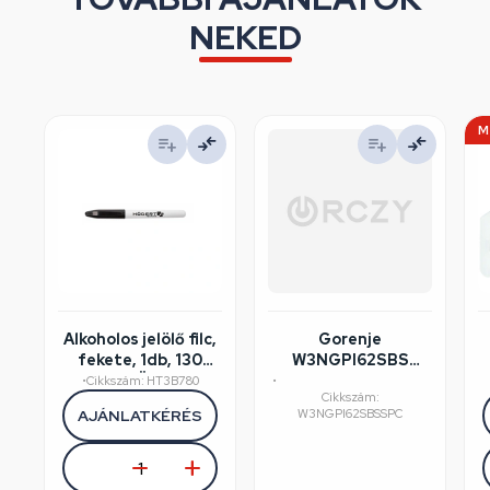
NEKED
M
Alkoholos jelölő filc,
Gorenje
fekete, 1db, 130
W3NGPI62SBS
mm, HÖGERT
mosógép
•
Cikkszám: HT3B780
•
Cikkszám:
HT3B780
felújított/szépséghibás
AJÁNLATKÉRÉS
W3NGPI62SBSSPC