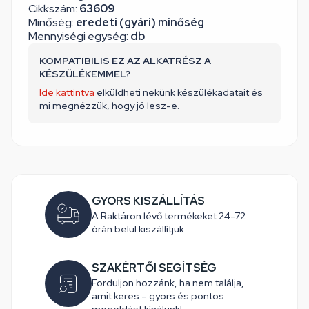
Cikkszám:
63609
Minőség:
eredeti (gyári) minőség
Mennyiségi egység:
db
KOMPATIBILIS EZ AZ ALKATRÉSZ A
KÉSZÜLÉKEMMEL?
Ide kattintva
elküldheti nekünk készülékadatait és
mi megnézzük, hogy jó lesz-e.
GYORS KISZÁLLÍTÁS
A Raktáron lévő termékeket 24-72
órán belül kiszállítjuk
SZAKÉRTŐI SEGÍTSÉG
Forduljon hozzánk, ha nem találja,
amit keres – gyors és pontos