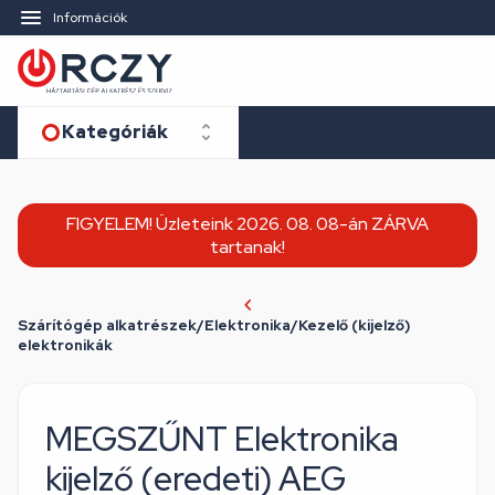
Információk
Kategóriák
FIGYELEM! Üzleteink 2026. 08. 08-án ZÁRVA
tartanak!
Szárítógép alkatrészek/Elektronika/Kezelő (kijelző)
elektronikák
MEGSZŰNT Elektronika
kijelző (eredeti) AEG