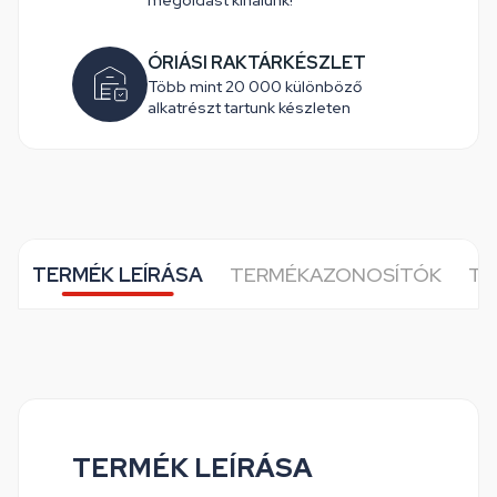
megoldást kínálunk!
ÓRIÁSI RAKTÁRKÉSZLET
Több mint 20 000 különböző
alkatrészt tartunk készleten
TERMÉK LEÍRÁSA
TERMÉKAZONOSÍTÓK
TO
TERMÉK LEÍRÁSA