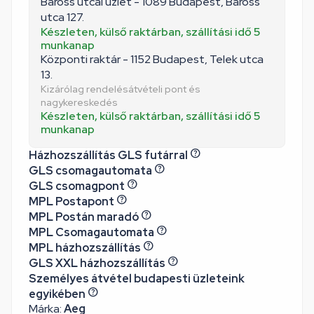
Baross utcai üzlet - 1089 Budapest, Baross
utca 127.
Készleten, külső raktárban, szállítási idő 5
munkanap
Központi raktár - 1152 Budapest, Telek utca
13.
Kizárólag rendelésátvételi pont és
nagykereskedés
Készleten, külső raktárban, szállítási idő 5
munkanap
Házhozszállítás GLS futárral
GLS csomagautomata
GLS csomagpont
MPL Postapont
MPL Postán maradó
MPL Csomagautomata
MPL házhozszállítás
GLS XXL házhozszállítás
Személyes átvétel budapesti üzleteink
egyikében
Márka:
Aeg