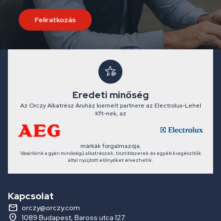
Feliratkozás
Eredeti minőség
Az Orczy Alkatrész Áruház kiemelt partnere az Electrolux-Lehel
Kft-nek, az
márkák forgalmazója.
Vásárlóink a gyári minőségű alkatrészek, tisztítószerek és egyéb kiegészítők
által nyújtott előnyöket élvezhetik.
Kapcsolat
orczy@orczy.com
1089 Budapest, Baross utca 127.