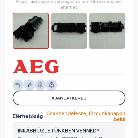
A kép illusztráció, a valóságban a termék részleteiben
eltérhet.
AJÁNLATKÉRÉS
Csak rendelésre, 12 munkanapon
Elérhetőség
belül
INKÁBB ÜZLETÜNKBEN VENNÉD?