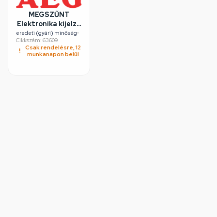
MEGSZŰNT
Elektronika kijelző
(eredeti) AEG
eredeti (gyári) minőség
•
Cikkszám: 63609
szárítógép
Csak rendelésre, 12
munkanapon belül