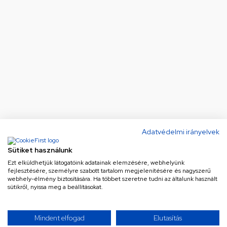
Adatvédelmi irányelvek
Sütiket használunk
Ezt elküldhetjük látogatóink adatainak elemzésére, webhelyünk
fejlesztésére, személyre szabott tartalom megjelenítésére és nagyszerű
webhely-élmény biztosítására. Ha többet szeretne tudni az általunk használt
sütikről, nyissa meg a beállításokat.
Mindent elfogad
Elutasítás