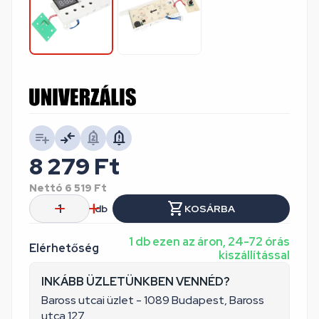
8 279
Ft
Nettó
6 519
Ft
db
KOSÁRBA
1 db ezen az áron, 24-72 órás
Elérhetőség
kiszállítással
INKÁBB ÜZLETÜNKBEN VENNÉD?
Baross utcai üzlet - 1089 Budapest, Baross
utca 127.