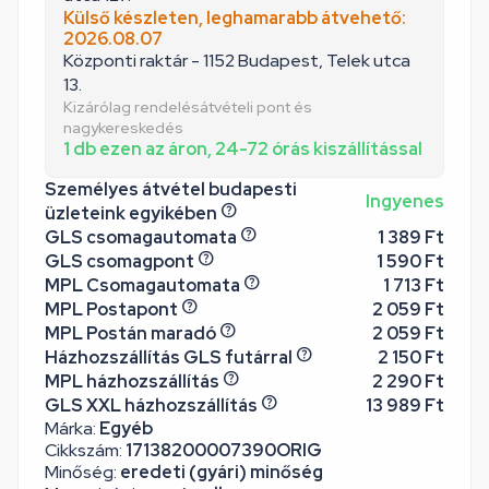
Külső készleten, leghamarabb átvehető:
2026.08.07
Központi raktár - 1152 Budapest, Telek utca
13.
Kizárólag rendelésátvételi pont és
nagykereskedés
1 db ezen az áron, 24-72 órás kiszállítással
Személyes átvétel budapesti
Ingyenes
üzleteink egyikében
GLS csomagautomata
1 389 Ft
GLS csomagpont
1 590 Ft
MPL Csomagautomata
1 713 Ft
MPL Postapont
2 059 Ft
MPL Postán maradó
2 059 Ft
Házhozszállítás GLS futárral
2 150 Ft
MPL házhozszállítás
2 290 Ft
GLS XXL házhozszállítás
13 989 Ft
Márka:
Egyéb
Cikkszám:
17138200007390ORIG
Minőség:
eredeti (gyári) minőség