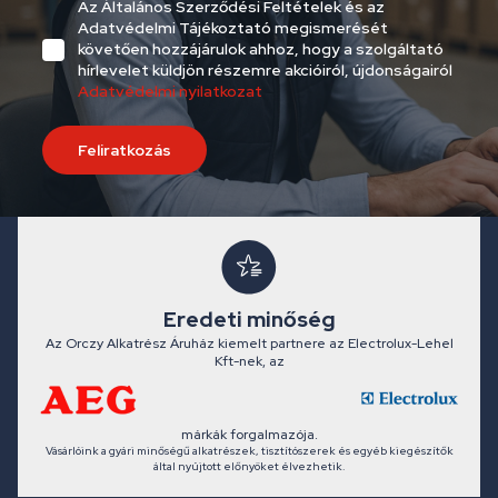
Az Általános Szerződési Feltételek és az
Adatvédelmi Tájékoztató megismerését
követően hozzájárulok ahhoz, hogy a szolgáltató
hírlevelet küldjön részemre akcióiról, újdonságairól
Adatvédelmi nyilatkozat
Feliratkozás
Eredeti minőség
Az Orczy Alkatrész Áruház kiemelt partnere az Electrolux-Lehel
Kft-nek, az
márkák forgalmazója.
Vásárlóink a gyári minőségű alkatrészek, tisztítószerek és egyéb kiegészítők
által nyújtott előnyöket élvezhetik.