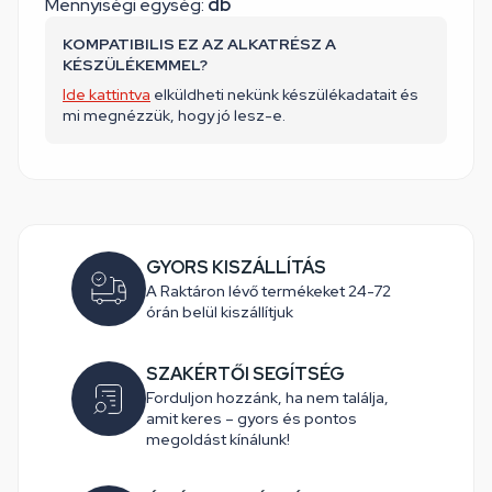
Mennyiségi egység:
db
KOMPATIBILIS EZ AZ ALKATRÉSZ A
KÉSZÜLÉKEMMEL?
Ide kattintva
elküldheti nekünk készülékadatait és
mi megnézzük, hogy jó lesz-e.
GYORS KISZÁLLÍTÁS
A Raktáron lévő termékeket 24-72
órán belül kiszállítjuk
SZAKÉRTŐI SEGÍTSÉG
Forduljon hozzánk, ha nem találja,
amit keres – gyors és pontos
megoldást kínálunk!