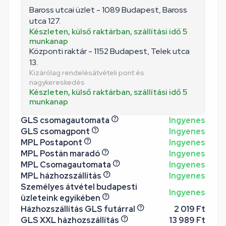
Baross utcai üzlet - 1089 Budapest, Baross
utca 127.
Készleten, külső raktárban, szállítási idő 5
munkanap
Központi raktár - 1152 Budapest, Telek utca
13.
Kizárólag rendelésátvételi pont és
nagykereskedés
Készleten, külső raktárban, szállítási idő 5
munkanap
GLS csomagautomata
Ingyenes
GLS csomagpont
Ingyenes
MPL Postapont
Ingyenes
MPL Postán maradó
Ingyenes
MPL Csomagautomata
Ingyenes
MPL házhozszállítás
Ingyenes
Személyes átvétel budapesti
Ingyenes
üzleteink egyikében
Házhozszállítás GLS futárral
2 019 Ft
GLS XXL házhozszállítás
13 989 Ft