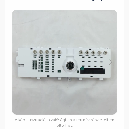
A kép illusztráció, a valóságban a termék részleteiben
eltérhet.