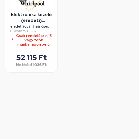
Elektronika kezelő
(eredeti)
WHIRLPOOL
eredeti (gyári) minőség
•
Cikkszám: 62167
szárítógép
Csak rendelésre, 15
vagy több
munkanapon belül
52 115 Ft
Nettó
41 036 Ft