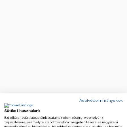
Adatvédelmi irányelvek
Sütiket használunk
Ezt elküldhetjük látogatóink adatainak elemzésére, webhelyünk
fejlesztésére, személyre szabott tartalom megjelenítésére és nagyszerű
webhely-élmény biztosítására. Ha többet szeretne tudni az általunk használt