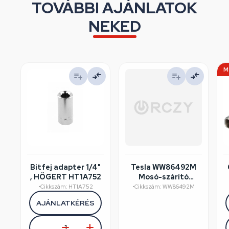
TOVÁBBI AJÁNLATOK
NEKED
M
Bitfej adapter 1/4"
Tesla WW86492M
, HÖGERT HT1A752
Mosó-szárító
felújított/szépséghibás
•
Cikkszám: HT1A752
•
Cikkszám: WW86492M
AJÁNLATKÉRÉS