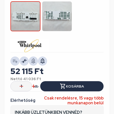
52 115
Ft
Nettó
41 036
Ft
db
KOSÁRBA
Csak rendelésre, 15 vagy több
Elérhetőség
munkanapon belül
INKÁBB ÜZLETÜNKBEN VENNÉD?