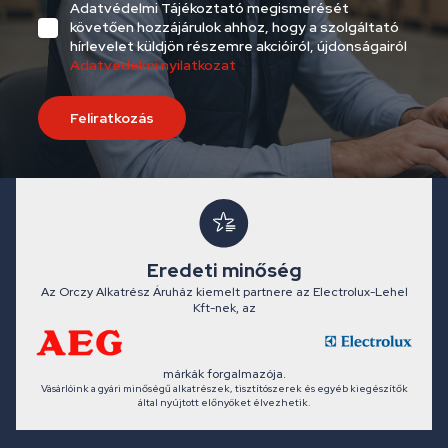
Adatvédelmi Tájékoztató megismerését
követően hozzájárulok ahhoz, hogy a szolgáltató
hírlevelet küldjön részemre akcióiról, újdonságairól
Adatvédelmi nyilatkozat
Feliratkozás
Eredeti minőség
Az Orczy Alkatrész Áruház kiemelt partnere az Electrolux-Lehel
Kft-nek, az
márkák forgalmazója.
Vásárlóink a gyári minőségű alkatrészek, tisztítószerek és egyéb kiegészítők
által nyújtott előnyöket élvezhetik.