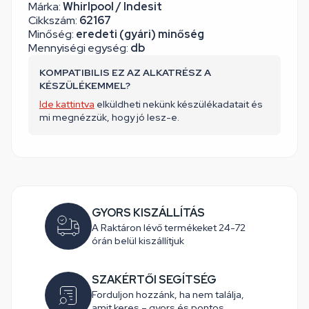
Márka:
Whirlpool / Indesit
Cikkszám:
62167
Minőség:
eredeti (gyári) minőség
Mennyiségi egység:
db
KOMPATIBILIS EZ AZ ALKATRÉSZ A
KÉSZÜLÉKEMMEL?
Ide kattintva
elküldheti nekünk készülékadatait és
mi megnézzük, hogy jó lesz-e.
GYORS KISZÁLLÍTÁS
A Raktáron lévő termékeket 24-72
órán belül kiszállítjuk
SZAKÉRTŐI SEGÍTSÉG
Forduljon hozzánk, ha nem találja,
amit keres – gyors és pontos