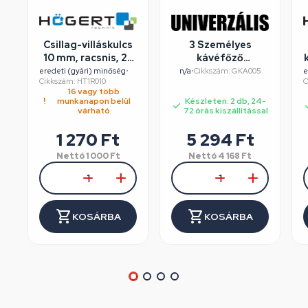
Csillag-villáskulcs
3 Személyes
10 mm, racsnis, 25
kávéfőző
év garancia,
alumínium dobozos
eredeti (gyári) minőség
•
n/a
•
Cikkszám: GKA005
e
Cikkszám: HT1R010
C
HÖGERT HT1R010
16 vagy több
munkanapon belül
Készleten: 2 db, 24-
várható
72 órás kiszállítással
1 270
Ft
5 294
Ft
Nettó
1 000
Ft
Nettó
4 168
Ft
KOSÁRBA
KOSÁRBA