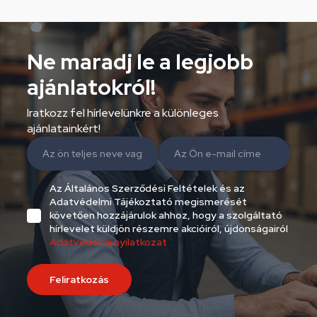
Ne maradj le a legjobb
ajánlatokról!
Iratkozz fel hírlevelünkre a különleges
ajánlatainkért!
Az Általános Szerződési Feltételek és az
Adatvédelmi Tájékoztató megismerését
követően hozzájárulok ahhoz, hogy a szolgáltató
hírlevelet küldjön részemre akcióiról, újdonságairól
Adatvédelmi nyilatkozat
Feliratkozás