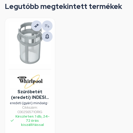
Legutóbb megtekintett termékek
Szűrőbetét
(eredeti) INDESIT
mosogatógép
eredeti (gyári) minőség
•
Cikkszám:
C00256571ORIG
Készleten: 1 db, 24-
72 órás
kiszállítással