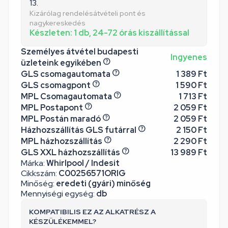
13.
Kizárólag rendelésátvételi pont és
nagykereskedés
Készleten: 1 db, 24-72 órás kiszállítással
Személyes átvétel budapesti
Ingyenes
üzleteink egyikében
GLS csomagautomata
1 389 Ft
GLS csomagpont
1 590 Ft
MPL Csomagautomata
1 713 Ft
MPL Postapont
2 059 Ft
MPL Postán maradó
2 059 Ft
Házhozszállítás GLS futárral
2 150 Ft
MPL házhozszállítás
2 290 Ft
GLS XXL házhozszállítás
13 989 Ft
Márka:
Whirlpool / Indesit
Cikkszám:
C00256571ORIG
Minőség:
eredeti (gyári) minőség
Mennyiségi egység:
db
KOMPATIBILIS EZ AZ ALKATRÉSZ A
KÉSZÜLÉKEMMEL?