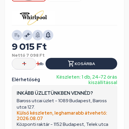
9 015
Ft
Nettó
7 098
Ft
db
KOSÁRBA
Készleten: 1 db, 24-72 órás
Elérhetőség
kiszállítással
INKÁBB ÜZLETÜNKBEN VENNÉD?
Baross utcai üzlet - 1089 Budapest, Baross
utca 127.
Külső készleten, leghamarabb átvehető:
2026.08.07
Központi raktár - 1152 Budapest, Telek utca