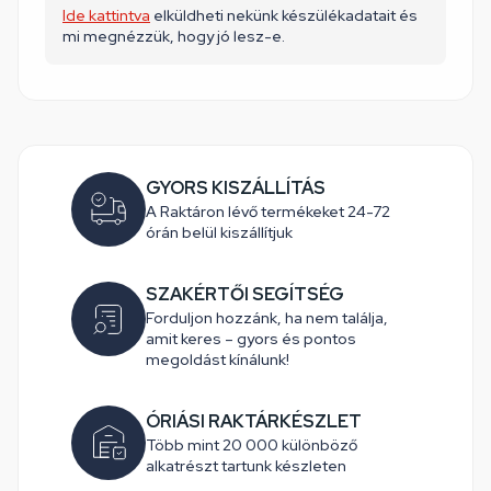
Ide kattintva
elküldheti nekünk készülékadatait és
mi megnézzük, hogy jó lesz-e.
GYORS KISZÁLLÍTÁS
A Raktáron lévő termékeket 24-72
órán belül kiszállítjuk
SZAKÉRTŐI SEGÍTSÉG
Forduljon hozzánk, ha nem találja,
amit keres – gyors és pontos
megoldást kínálunk!
ÓRIÁSI RAKTÁRKÉSZLET
Több mint 20 000 különböző
alkatrészt tartunk készleten