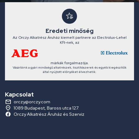
Eredeti minőség
Az Orczy Alkatrész Áruház kiemelt partnere az Electrolux-Lehel
Kft-nek, az
márkák forgalmazója.
Vásárlóink a gyári minőségű alkatrészek, tisztítószerek és egyéb kiegészítők
által nyújtott előnyöket élvezhetik.
Kapcsolat
orczy@orczy.com
1089 Budapest, Baross utca 127.
Orczy Alkatrész Áruház és Szerviz