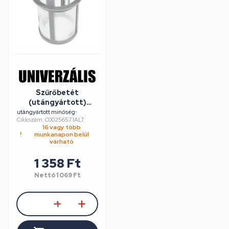
Szűrőbetét
(utángyártott)
INDESIT
utángyártott minőség
•
Cikkszám: C00256571ALT
mosogatógép
16 vagy több
munkanapon belül
várható
1 358 Ft
Nettó
1 069 Ft