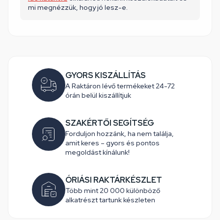
mi megnézzük, hogy jó lesz-e.
GYORS KISZÁLLÍTÁS
A Raktáron lévő termékeket 24-72
órán belül kiszállítjuk
SZAKÉRTŐI SEGÍTSÉG
Forduljon hozzánk, ha nem találja,
amit keres – gyors és pontos
megoldást kínálunk!
ÓRIÁSI RAKTÁRKÉSZLET
Több mint 20 000 különböző
alkatrészt tartunk készleten