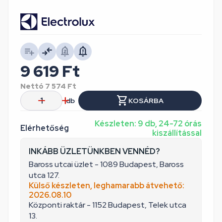
9 619
Ft
Nettó
7 574
Ft
db
KOSÁRBA
Készleten: 9 db, 24-72 órás
Elérhetőség
kiszállítással
INKÁBB ÜZLETÜNKBEN VENNÉD?
Baross utcai üzlet - 1089 Budapest, Baross
utca 127.
Külső készleten, leghamarabb átvehető:
2026.08.10
Központi raktár - 1152 Budapest, Telek utca
13.