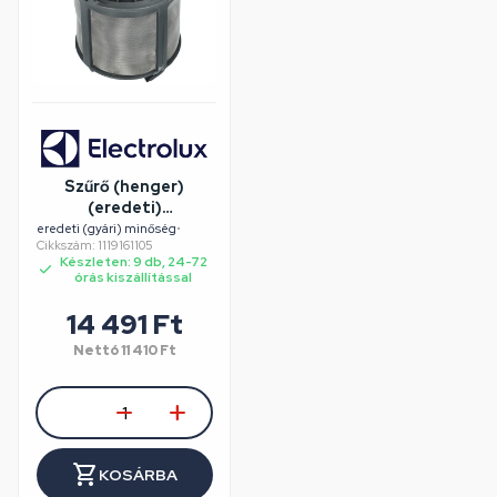
Szűrő (henger)
(eredeti)
ELECTROLUX
eredeti (gyári) minőség
•
Cikkszám: 1119161105
mosogatógép
Készleten: 9 db, 24-72
órás kiszállítással
14 491 Ft
Nettó
11 410 Ft
KOSÁRBA