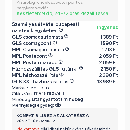
Kizárólag rendelésátvételi pont és
nagykereskedés
Készleten: 9 db, 24-72 órás kiszállítással
Személyes átvétel budapesti
Ingyenes
üzleteink egyikében
GLS csomagautomata
1 389 Ft
GLS csomagpont
1 590 Ft
MPL Csomagautomata
1 713 Ft
MPL Postapont
2 059 Ft
MPL Postán maradó
2 059 Ft
Házhozszállítás GLS futárral
2 150 Ft
MPL házhozszállítás
2 290 Ft
GLS XXL házhozszállítás
13 989 Ft
Márka:
Electrolux
Cikkszám:
1119161105ALT
Minőség:
utángyártott minőség
Mennyiségi egység:
db
KOMPATIBILIS EZ AZ ALKATRÉSZ A
KÉSZÜLÉKEMMEL?
Ide kattintva
elküldheti nekünk készülékadatait és