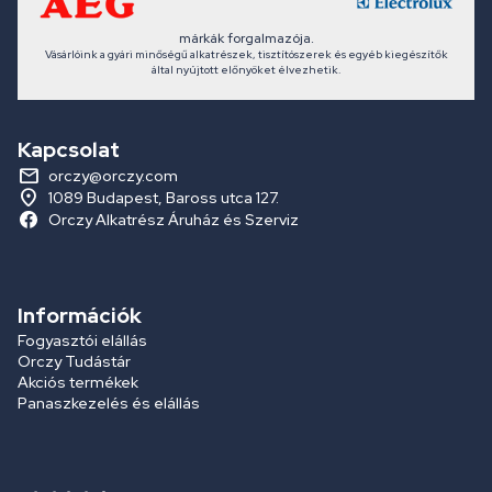
márkák forgalmazója.
Vásárlóink a gyári minőségű alkatrészek, tisztítószerek és egyéb kiegészítők
által nyújtott előnyöket élvezhetik.
Kapcsolat
orczy@orczy.com
1089 Budapest, Baross utca 127.
Orczy Alkatrész Áruház és Szerviz
Információk
Fogyasztói elállás
Orczy Tudástár
Akciós termékek
Panaszkezelés és elállás