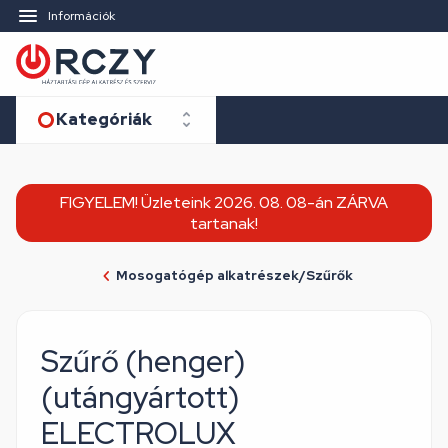
Információk
Kategóriák
FIGYELEM! Üzleteink 2026. 08. 08-án ZÁRVA
tartanak!
Mosogatógép alkatrészek/Szűrők
Szűrő (henger)
(utángyártott)
ELECTROLUX