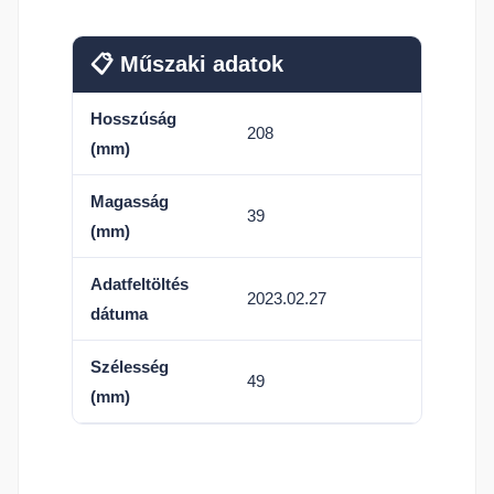
📋 Műszaki adatok
Hosszúság
208
(mm)
Magasság
39
(mm)
Adatfeltöltés
2023.02.27
dátuma
Szélesség
49
(mm)