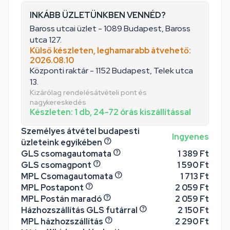
INKÁBB ÜZLETÜNKBEN VENNÉD?
Baross utcai üzlet - 1089 Budapest, Baross
utca 127.
Külső készleten, leghamarabb átvehető:
2026.08.10
Központi raktár - 1152 Budapest, Telek utca
13.
Kizárólag rendelésátvételi pont és
nagykereskedés
Készleten: 1 db, 24-72 órás kiszállítással
Személyes átvétel budapesti
Ingyenes
üzleteink egyikében
GLS csomagautomata
1 389 Ft
GLS csomagpont
1 590 Ft
MPL Csomagautomata
1 713 Ft
MPL Postapont
2 059 Ft
MPL Postán maradó
2 059 Ft
Házhozszállítás GLS futárral
2 150 Ft
MPL házhozszállítás
2 290 Ft