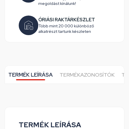
megoldást kínálunk!
ÓRIÁSI RAKTÁRKÉSZLET
Több mint 20 000 különböző
alkatrészt tartunk készleten
TERMÉK LEÍRÁSA
TERMÉKAZONOSÍTÓK
TO
TERMÉK LEÍRÁSA