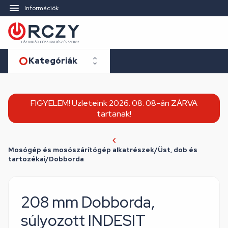
Információk
Kategóriák
FIGYELEM! Üzleteink 2026. 08. 08-án ZÁRVA
tartanak!
Mosógép és mosószárítógép alkatrészek/Üst, dob és
tartozékai/Dobborda
208 mm Dobborda,
súlyozott INDESIT