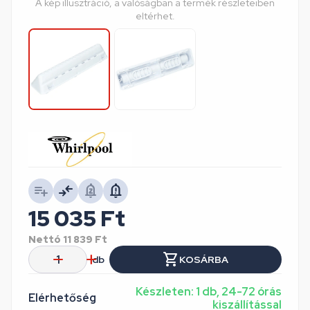
A kép illusztráció, a valóságban a termék részleteiben
eltérhet.
15 035
Ft
Nettó
11 839
Ft
db
KOSÁRBA
Készleten: 1 db, 24-72 órás
Elérhetőség
kiszállítással