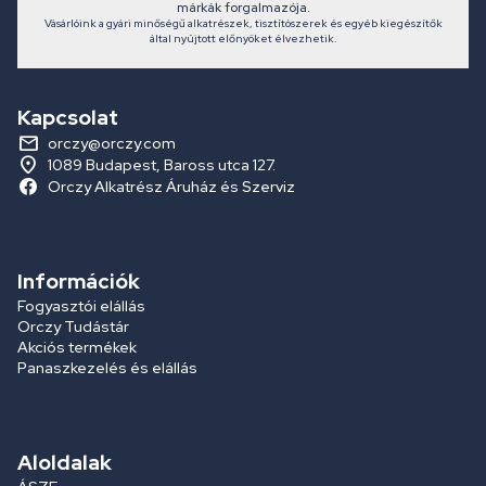
márkák forgalmazója.
Vásárlóink a gyári minőségű alkatrészek, tisztítószerek és egyéb kiegészítők
által nyújtott előnyöket élvezhetik.
Kapcsolat
orczy@orczy.com
1089 Budapest, Baross utca 127.
Orczy Alkatrész Áruház és Szerviz
Információk
Fogyasztói elállás
Orczy Tudástár
Akciós termékek
Panaszkezelés és elállás
Aloldalak