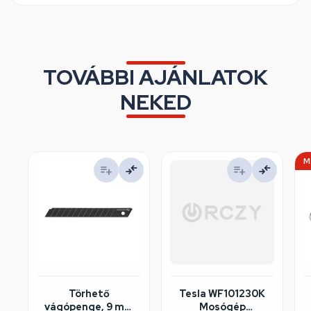
TOVÁBBI AJÁNLATOK
NEKED
M
Törhető
Tesla WF101230K
vágópenge, 9 mm
Mosógép