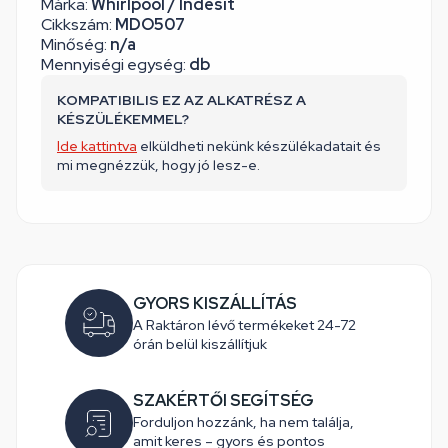
Márka:
Whirlpool / Indesit
Cikkszám:
MDO507
Minőség:
n/a
Mennyiségi egység:
db
KOMPATIBILIS EZ AZ ALKATRÉSZ A
KÉSZÜLÉKEMMEL?
Ide kattintva
elküldheti nekünk készülékadatait és
mi megnézzük, hogy jó lesz-e.
GYORS KISZÁLLÍTÁS
A Raktáron lévő termékeket 24-72
órán belül kiszállítjuk
SZAKÉRTŐI SEGÍTSÉG
Forduljon hozzánk, ha nem találja,
amit keres – gyors és pontos