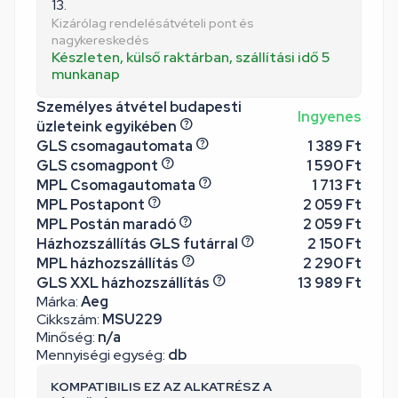
13.
Kizárólag rendelésátvételi pont és
nagykereskedés
Készleten, külső raktárban, szállítási idő 5
munkanap
Személyes átvétel budapesti
Ingyenes
üzleteink egyikében
GLS csomagautomata
1 389 Ft
GLS csomagpont
1 590 Ft
MPL Csomagautomata
1 713 Ft
MPL Postapont
2 059 Ft
MPL Postán maradó
2 059 Ft
Házhozszállítás GLS futárral
2 150 Ft
MPL házhozszállítás
2 290 Ft
GLS XXL házhozszállítás
13 989 Ft
Márka:
Aeg
Cikkszám:
MSU229
Minőség:
n/a
Mennyiségi egység:
db
KOMPATIBILIS EZ AZ ALKATRÉSZ A