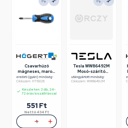
Csavarhúzó
Tesla WW86492M
mágneses, marok,
Mosó-szárító
csillag fejű, PH2 x
felújított/szépséghibás
eredeti (gyári) minőség
•
utángyártott minőség
•
e
Cikkszám: HT1S028
Cikkszám: WW86492M
C
38 mm szár,
HÖGERT HT1S028
Készleten: 2 db, 24-
72 órás kiszállítással
551
Ft
Nettó
434
Ft