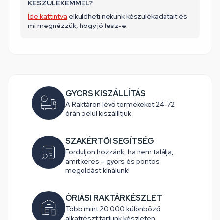
KÉSZÜLÉKEMMEL?
Ide kattintva
elküldheti nekünk készülékadatait és
mi megnézzük, hogy jó lesz-e.
GYORS KISZÁLLÍTÁS
A Raktáron lévő termékeket 24-72
órán belül kiszállítjuk
SZAKÉRTŐI SEGÍTSÉG
Forduljon hozzánk, ha nem találja,
amit keres – gyors és pontos
megoldást kínálunk!
ÓRIÁSI RAKTÁRKÉSZLET
Több mint 20 000 különböző
alkatrészt tartunk készleten