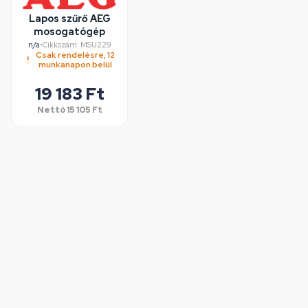
Lapos szűrő AEG
mosogatógép
n/a
•
Cikkszám: MSU229
Csak rendelésre, 12
munkanapon belül
19 183 Ft
Nettó
15 105 Ft