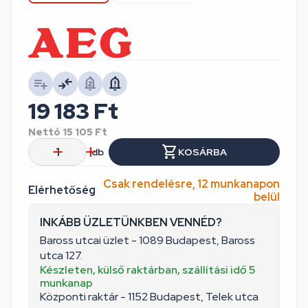
19 183
Ft
Nettó
15 105
Ft
db
KOSÁRBA
Csak rendelésre, 12 munkanapon
Elérhetőség
belül
INKÁBB ÜZLETÜNKBEN VENNÉD?
Baross utcai üzlet - 1089 Budapest, Baross
utca 127.
Készleten, külső raktárban, szállítási idő 5
munkanap
Központi raktár - 1152 Budapest, Telek utca