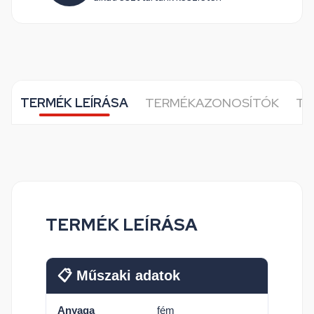
TERMÉK LEÍRÁSA
TERMÉKAZONOSÍTÓK
TO
TERMÉK LEÍRÁSA
📋 Műszaki adatok
Anyaga
fém