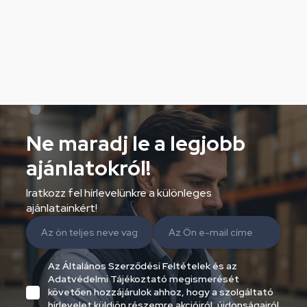
Ne maradj le a legjobb
ajánlatokról!
Iratkozz fel hírlevelünkre a különleges
ajánlatainkért!
Az Általános Szerződési Feltételek és az
Adatvédelmi Tájékoztató megismerését
követően hozzájárulok ahhoz, hogy a szolgáltató
hírlevelet küldjön részemre akcióiról, újdonságairól