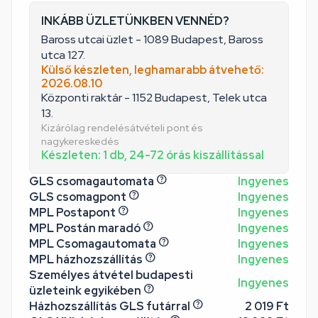
INKÁBB ÜZLETÜNKBEN VENNÉD?
Baross utcai üzlet - 1089 Budapest, Baross
utca 127.
Külső készleten, leghamarabb átvehető:
2026.08.10
Központi raktár - 1152 Budapest, Telek utca
13.
Kizárólag rendelésátvételi pont és
nagykereskedés
Készleten: 1 db, 24-72 órás kiszállítással
GLS csomagautomata
Ingyenes
GLS csomagpont
Ingyenes
MPL Postapont
Ingyenes
MPL Postán maradó
Ingyenes
MPL Csomagautomata
Ingyenes
MPL házhozszállítás
Ingyenes
Személyes átvétel budapesti
Ingyenes
üzleteink egyikében
Házhozszállítás GLS futárral
2 019 Ft