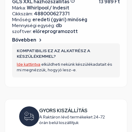
GLS XXL házhozszállítás
13 989 Ft
Márka:
Whirlpool / Indesit
Cikkszám:
488000627371
Minőség:
eredeti (gyári) minőség
Mennyiségi egység:
db
szoftver:
előreprogramozott
Bővebben
KOMPATIBILIS EZ AZ ALKATRÉSZ A
KÉSZÜLÉKEMMEL?
Ide kattintva
elküldheti nekünk készülékadatait és
mi megnézzük, hogy jó lesz-e.
GYORS KISZÁLLÍTÁS
A Raktáron lévő termékeket 24-72
órán belül kiszállítjuk