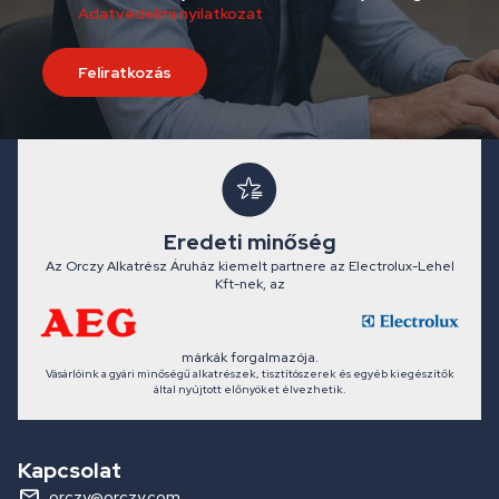
Adatvédelmi nyilatkozat
Feliratkozás
Eredeti minőség
Az Orczy Alkatrész Áruház kiemelt partnere az Electrolux-Lehel
Kft-nek, az
márkák forgalmazója.
Vásárlóink a gyári minőségű alkatrészek, tisztítószerek és egyéb kiegészítők
által nyújtott előnyöket élvezhetik.
Kapcsolat
orczy@orczy.com