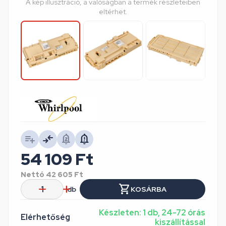
A kép illusztráció, a valóságban a termék részleteiben
eltérhet.
54 109
Ft
Nettó
42 605
Ft
db
KOSÁRBA
Készleten: 1 db, 24-72 órás
Elérhetőség
kiszállítással