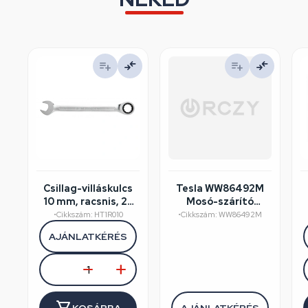
Csillag-villáskulcs
Tesla WW86492M
10 mm, racsnis, 25
Mosó-szárító
év garancia,
felújított/szépséghibás
•
Cikkszám: HT1R010
•
Cikkszám: WW86492M
HÖGERT HT1R010
AJÁNLATKÉRÉS
KOSÁRBA
AJÁNLATKÉRÉS