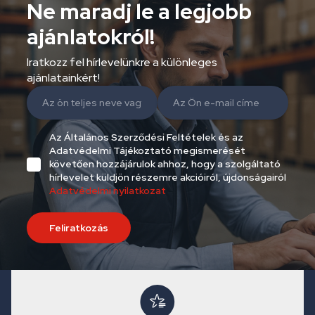
Ne maradj le a legjobb
ajánlatokról!
Iratkozz fel hírlevelünkre a különleges
ajánlatainkért!
Az Általános Szerződési Feltételek és az
Adatvédelmi Tájékoztató megismerését
követően hozzájárulok ahhoz, hogy a szolgáltató
hírlevelet küldjön részemre akcióiról, újdonságairól
Adatvédelmi nyilatkozat
Feliratkozás