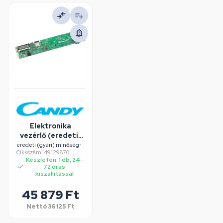
Elektronika
vezérlő (eredeti)
CANDY szárítógép
eredeti (gyári) minőség
•
Cikkszám: 49129870
Készleten: 1 db, 24-
72 órás
kiszállítással
45 879 Ft
Nettó
36 125 Ft