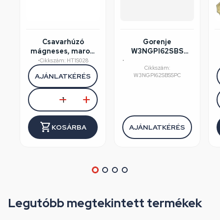
Csavarhúzó
Gorenje
mágneses, marok,
W3NGPI62SBS
csillag fejű, PH2 x
mosógép
•
Cikkszám: HT1S028
•
Cikkszám:
38 mm szár,
felújított/szépséghibás
AJÁNLATKÉRÉS
W3NGPI62SBSSPC
HÖGERT HT1S028
KOSÁRBA
AJÁNLATKÉRÉS
Legutóbb megtekintett termékek