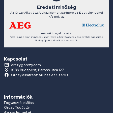
Eredeti minőség
Az Orczy Alkatrész Áruház kiemelt partnere az Electrolux-Lehel
Kft-nek, az
márkák forgalmazója.
Vásárlóink a gyári minőségű alkatrészek, tisztítószerek és egyéb kiegészítők
által nyújtott előnyöket élvezhetik.
Kapcsolat
orczy@orczy.com
1089 Budapest, Baross utca 127.
Orczy Alkatrész Áruház és Szerviz
Információk
Fogyasztói elállás
Orczy Tudástár
Akciós termékek