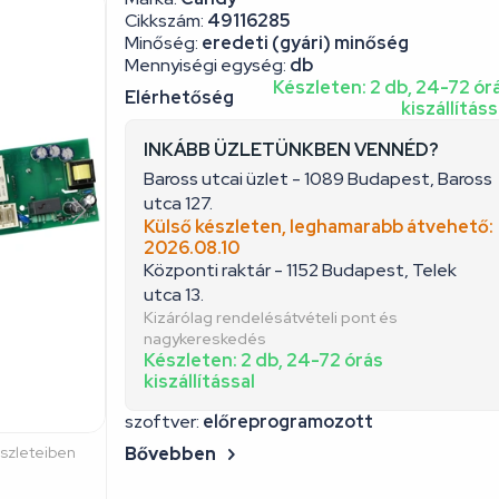
Cikkszám:
49116285
Minőség:
eredeti (gyári) minőség
Mennyiségi egység:
db
Készleten: 2 db, 24-72 ór
Elérhetőség
kiszállításs
INKÁBB ÜZLETÜNKBEN VENNÉD?
Baross utcai üzlet - 1089 Budapest, Baross
utca 127.
Külső készleten, leghamarabb átvehető:
2026.08.10
Központi raktár - 1152 Budapest, Telek
utca 13.
Kizárólag rendelésátvételi pont és
nagykereskedés
Készleten: 2 db, 24-72 órás
kiszállítással
szoftver:
előreprogramozott
észleteiben
Bővebben