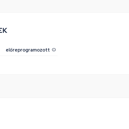
EK
előreprogramozott