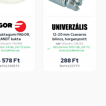
Kuktagumi FAGOR,
12-20 mm Csavaros
ANDT kukta
bilincs, horganyzott
Cikkszám: FAG609
n/a
•
Cikkszám: UBL002
ten: 24 db, 24-72 órás
Készleten: 100+ db, 24-72
kiszállítással
órás kiszállítással
 578
Ft
288
Ft
ettó
3 605
Ft
Nettó
227
Ft