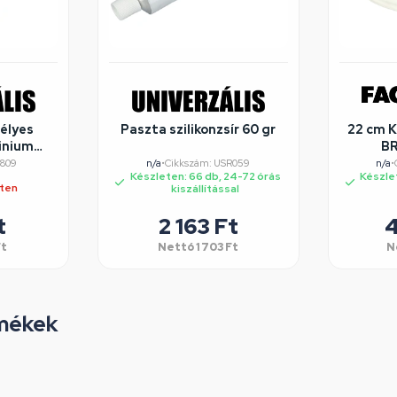
élyes
Paszta szilikonzsír 60 gr
22 cm 
inium
BR
ct Home
3809
n/a
•
Cikkszám: USR059
n/a
•
Készleten: 66 db, 24-72 órás
Készle
eten
kiszállítással
t
2 163
Ft
4
Ft
Nettó
1 703
Ft
N
mékek