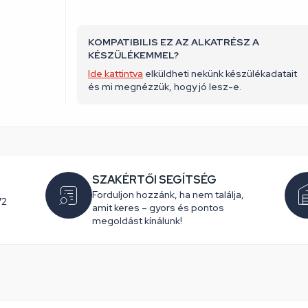
KOMPATIBILIS EZ AZ ALKATRÉSZ A
KÉSZÜLÉKEMMEL?
Ide kattintva
elküldheti nekünk készülékadatait
és mi megnézzük, hogy jó lesz-e.
SZAKÉRTŐI SEGÍTSÉG
Forduljon hozzánk, ha nem találja,
72
amit keres – gyors és pontos
megoldást kínálunk!