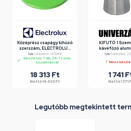
Középrész csapágy kihúzó
KIFUTÓ 1 Szem
szerszám, ELECTROLUX
kávéfőző alum
mosógép
dobozos, Perfe
n/a
•
Cikkszám: UCS900
n/a
•
Cikkszám: 2
Készleten: 7 db, 24-72 órás
Nincs készl
kiszállítással
18 313
Ft
1 741
F
Nettó
14 420
Ft
Nettó
1 371
Legutóbb megtekintett ter