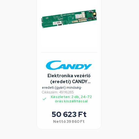
Elektronika vezérlő
(eredeti) CANDY
szárítógép
eredeti (gyári) minőség
•
Cikkszám: 49116285
Készleten: 2 db, 24-72
órás kiszállítással
50 623 Ft
Nettó
39 860 Ft