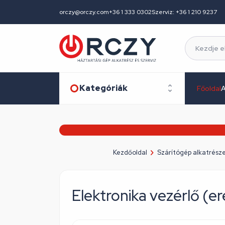
orczy@orczy.com
+36 1 333 0302
Szerviz: +36 1 210 9237
Kategóriák
Főoldal
A
Kezdőoldal
Szárítógép alkatrész
Elektronika vezérlő (e