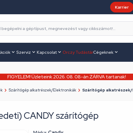
Karrier
kciók
Szerviz
Kapcsolat
Orczy Tudástár
Cégeknek
FIGYELEM! Üzleteink 2026. 08. 08-án ZÁRVA tartanak!
ek
Szárítógép alkatrészek/Elektronikák
Szárítógép alkatrészek/
redeti) CANDY szárítógép
Márka:
Candy