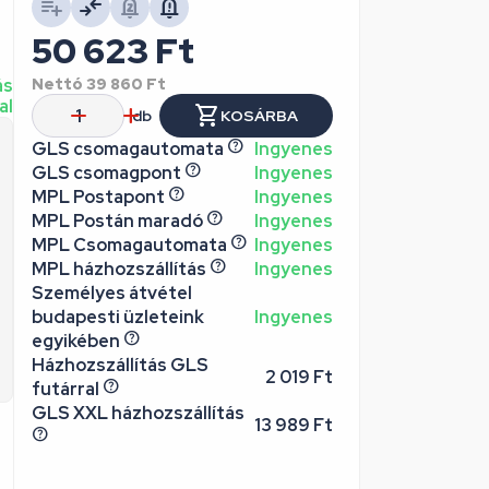
50 623
Ft
ás
Nettó
39 860
Ft
al
db
KOSÁRBA
GLS csomagautomata
Ingyenes
GLS csomagpont
Ingyenes
MPL Postapont
Ingyenes
MPL Postán maradó
Ingyenes
MPL Csomagautomata
Ingyenes
MPL házhozszállítás
Ingyenes
Személyes átvétel
budapesti üzleteink
Ingyenes
egyikében
Házhozszállítás GLS
2 019 Ft
futárral
GLS XXL házhozszállítás
13 989 Ft