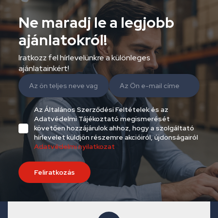
Ne maradj le a legjobb
ajánlatokról!
Iratkozz fel hírlevelünkre a különleges
ajánlatainkért!
Az Általános Szerződési Feltételek és az
Adatvédelmi Tájékoztató megismerését
követően hozzájárulok ahhoz, hogy a szolgáltató
hírlevelet küldjön részemre akcióiról, újdonságairól
Adatvédelmi nyilatkozat
Feliratkozás