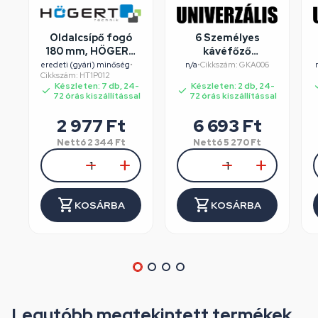
Oldalcsípő fogó
6 Személyes
180 mm, HÖGERT
kávéfőző
HT1P012
alumínium dobozos
eredeti (gyári) minőség
•
n/a
•
Cikkszám: GKA006
Cikkszám: HT1P012
Készleten: 7 db, 24-
Készleten: 2 db, 24-
72 órás kiszállítással
72 órás kiszállítással
2 977
Ft
6 693
Ft
Nettó
2 344
Ft
Nettó
5 270
Ft
KOSÁRBA
KOSÁRBA
Legutóbb megtekintett termékek