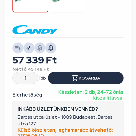
57 339
Ft
Nettó
45 148
Ft
db
KOSÁRBA
Készleten: 2 db, 24-72 órás
Elérhetőség
kiszállítással
INKÁBB ÜZLETÜNKBEN VENNÉD?
Baross utcai üzlet - 1089 Budapest, Baross
utca 127.
Külső készleten, leghamarabb átvehető:
2026.08.10