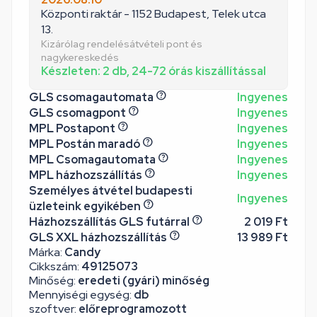
Központi raktár - 1152 Budapest, Telek utca
13.
Kizárólag rendelésátvételi pont és
nagykereskedés
Készleten: 2 db, 24-72 órás kiszállítással
GLS csomagautomata
Ingyenes
GLS csomagpont
Ingyenes
MPL Postapont
Ingyenes
MPL Postán maradó
Ingyenes
MPL Csomagautomata
Ingyenes
MPL házhozszállítás
Ingyenes
Személyes átvétel budapesti
Ingyenes
üzleteink egyikében
Házhozszállítás GLS futárral
2 019 Ft
GLS XXL házhozszállítás
13 989 Ft
Márka:
Candy
Cikkszám:
49125073
Minőség:
eredeti (gyári) minőség
Mennyiségi egység:
db
szoftver:
előreprogramozott