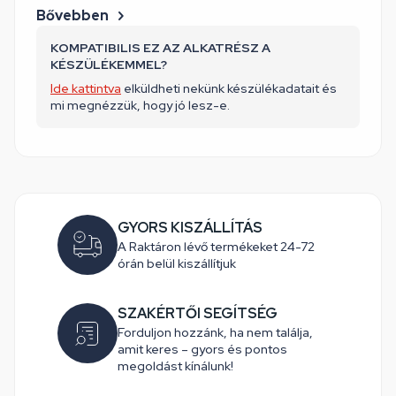
Bővebben
KOMPATIBILIS EZ AZ ALKATRÉSZ A
KÉSZÜLÉKEMMEL?
Ide kattintva
elküldheti nekünk készülékadatait és
mi megnézzük, hogy jó lesz-e.
GYORS KISZÁLLÍTÁS
A Raktáron lévő termékeket 24-72
órán belül kiszállítjuk
SZAKÉRTŐI SEGÍTSÉG
Forduljon hozzánk, ha nem találja,
amit keres – gyors és pontos
megoldást kínálunk!