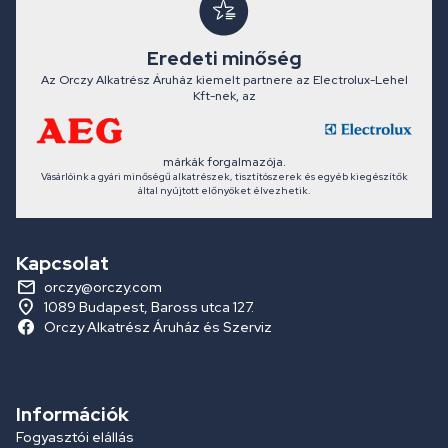
Eredeti minőség
Az Orczy Alkatrész Áruház kiemelt partnere az Electrolux-Lehel
Kft-nek, az
márkák forgalmazója.
Vásárlóink a gyári minőségű alkatrészek, tisztítószerek és egyéb kiegészítők
által nyújtott előnyöket élvezhetik.
Kapcsolat
orczy@orczy.com
1089 Budapest, Baross utca 127.
Orczy Alkatrész Áruház és Szerviz
Információk
Fogyasztói elállás