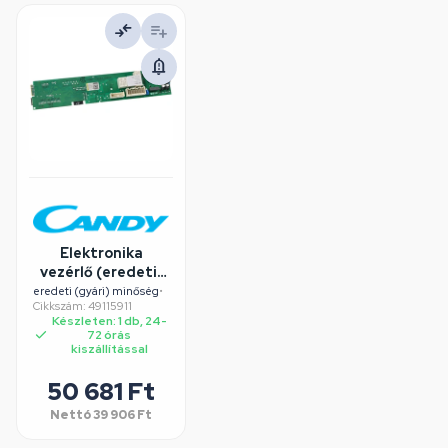
Elektronika
vezérlő (eredeti)
CANDY szárítógép
eredeti (gyári) minőség
•
Cikkszám: 49115911
Készleten: 1 db, 24-
72 órás
kiszállítással
50 681 Ft
Nettó
39 906 Ft