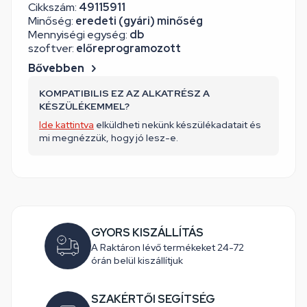
Cikkszám:
49115911
Minőség:
eredeti (gyári) minőség
Mennyiségi egység:
db
szoftver:
előreprogramozott
Bővebben
KOMPATIBILIS EZ AZ ALKATRÉSZ A
KÉSZÜLÉKEMMEL?
Ide kattintva
elküldheti nekünk készülékadatait és
mi megnézzük, hogy jó lesz-e.
GYORS KISZÁLLÍTÁS
A Raktáron lévő termékeket 24-72
órán belül kiszállítjuk
SZAKÉRTŐI SEGÍTSÉG