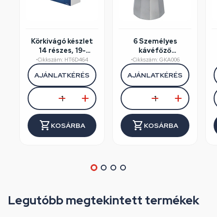
Körkivágó készlet
6 Személyes
14 részes, 19-
kávéfőző
75mm, műanyag
alumínium dobozos
•
Cikkszám: HT6D464
•
Cikkszám: GKA006
koffer, HÖGERT
AJÁNLATKÉRÉS
AJÁNLATKÉRÉS
HT6D464
KOSÁRBA
KOSÁRBA
Legutóbb megtekintett termékek