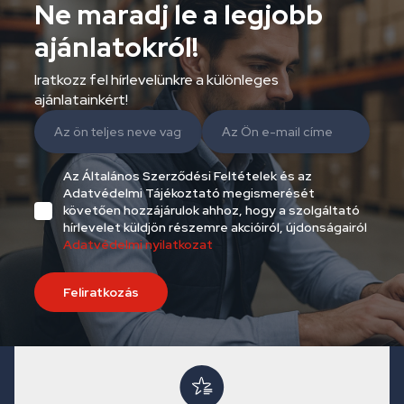
Ne maradj le a legjobb
ajánlatokról!
Iratkozz fel hírlevelünkre a különleges
ajánlatainkért!
Az Általános Szerződési Feltételek és az
Adatvédelmi Tájékoztató megismerését
követően hozzájárulok ahhoz, hogy a szolgáltató
hírlevelet küldjön részemre akcióiról, újdonságairól
Adatvédelmi nyilatkozat
Feliratkozás