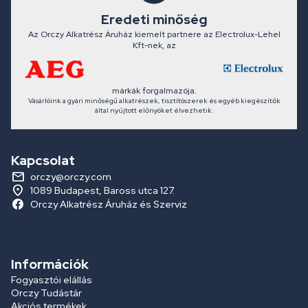
Eredeti minőség
Az Orczy Alkatrész Áruház kiemelt partnere az Electrolux-Lehel
Kft-nek, az
márkák forgalmazója.
Vásárlóink a gyári minőségű alkatrészek, tisztítószerek és egyéb kiegészítők
által nyújtott előnyöket élvezhetik.
Kapcsolat
orczy@orczy.com
1089 Budapest, Baross utca 127.
Orczy Alkatrész Áruház és Szerviz
Információk
Fogyasztói elállás
Orczy Tudástár
Akciós termékek