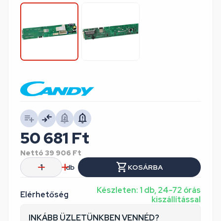
50 681
Ft
Nettó
39 906
Ft
db
KOSÁRBA
Készleten: 1 db, 24-72 órás
Elérhetőség
kiszállítással
INKÁBB ÜZLETÜNKBEN VENNÉD?