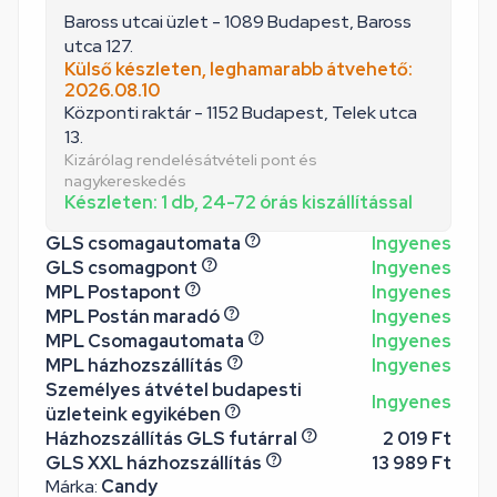
Baross utcai üzlet - 1089 Budapest, Baross
utca 127.
Külső készleten, leghamarabb átvehető:
2026.08.10
Központi raktár - 1152 Budapest, Telek utca
13.
Kizárólag rendelésátvételi pont és
nagykereskedés
Készleten: 1 db, 24-72 órás kiszállítással
GLS csomagautomata
Ingyenes
GLS csomagpont
Ingyenes
MPL Postapont
Ingyenes
MPL Postán maradó
Ingyenes
MPL Csomagautomata
Ingyenes
MPL házhozszállítás
Ingyenes
Személyes átvétel budapesti
Ingyenes
üzleteink egyikében
Házhozszállítás GLS futárral
2 019 Ft
GLS XXL házhozszállítás
13 989 Ft
Márka:
Candy