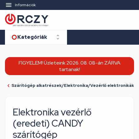
Információk
Kategóriák
FIGYELEM! Üzleteink 2026. 08. 08-án ZÁRVA
tartanak!
Szárítógép alkatrészek/Elektronika/Vezérlő elektronikák
Elektronika vezérlő
(eredeti) CANDY
szárítógép