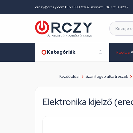
orczy@orczy.com
+36 1 333 0302
Szerviz: +36 1 210 9237
Kategóriák
Főoldal
A
Kezdőoldal
Szárítógép alkatrészek
Elektronika kijelző (