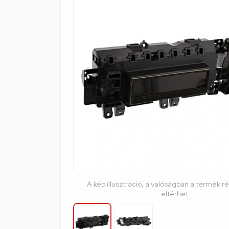
A kép illusztráció, a valóságban a termék r
eltérhet.