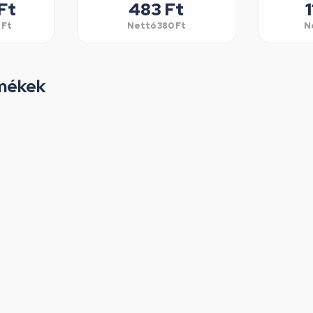
Ft
483
Ft
1
Ft
Nettó
380
Ft
N
mékek