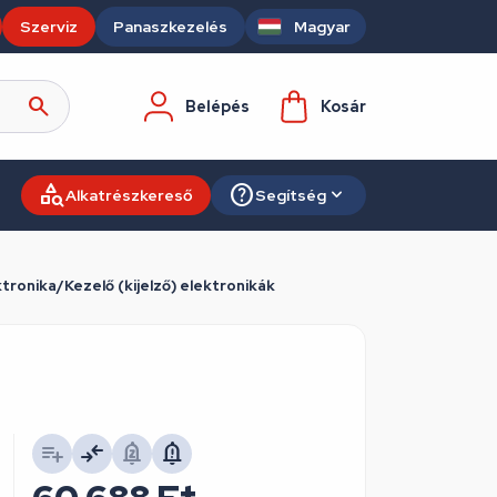
Szerviz
Panaszkezelés
Magyar
Belépés
Kosár
Alkatrészkereső
Segítség
ronika/Kezelő (kijelző) elektronikák