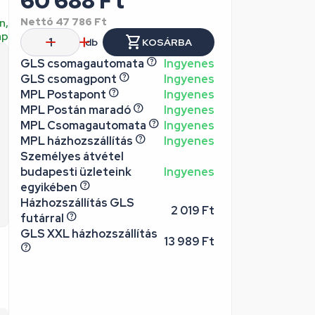
60 688
Ft
n,
Nettó
47 786
Ft
ap
db
KOSÁRBA
GLS csomagautomata
Ingyenes
GLS csomagpont
Ingyenes
MPL Postapont
Ingyenes
MPL Postán maradó
Ingyenes
MPL Csomagautomata
Ingyenes
MPL házhozszállítás
Ingyenes
Személyes átvétel
budapesti üzleteink
Ingyenes
egyikében
Házhozszállítás GLS
2 019 Ft
futárral
GLS XXL házhozszállítás
13 989 Ft