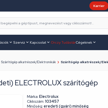
Karrier
kciók
Szerviz
Kapcsolat
Orczy Tudástár
Cégeknek
Szárítógép alkatrészek/Elektronikák
Szárítógép alkatrészek/Elekt
eredeti) ELECTROLUX szárítógép
Márka:
Electrolux
Cikkszám:
103457
Minőség:
eredeti (gyári) minőség