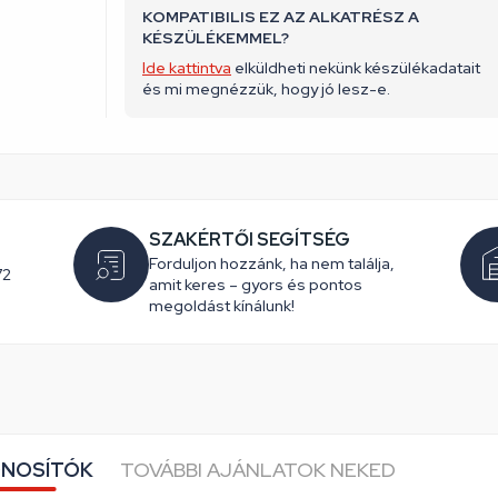
KOMPATIBILIS EZ AZ ALKATRÉSZ A
KÉSZÜLÉKEMMEL?
Ide kattintva
elküldheti nekünk készülékadatait
és mi megnézzük, hogy jó lesz-e.
SZAKÉRTŐI SEGÍTSÉG
Forduljon hozzánk, ha nem találja,
72
amit keres – gyors és pontos
megoldást kínálunk!
NOSÍTÓK
TOVÁBBI AJÁNLATOK NEKED