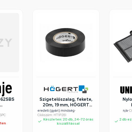
I62SBS
Szigetelőszalag, fekete,
Nylo
20m, 19 mm, HÖGERT
éghibás
HT1P281
eredeti (gyári) minőség
•
n/a
•
C
SSPC
Cikkszám: HT1P281
Készleten: 20 db, 24-72 órás
2 db ez
eten
kiszállítással