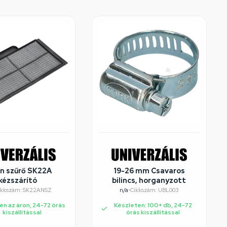
n szűrő SK22A
19-26 mm Csavaros
kézszárító
bilincs, horganyzott
ikkszám: SK22ANSZ
n/a
•
Cikkszám: UBL003
en az áron, 24-72 órás
Készleten: 100+ db, 24-72
kiszállítással
órás kiszállítással