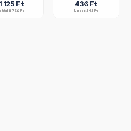
1 125
Ft
436
Ft
ettó
8 760
Ft
Nettó
343
Ft