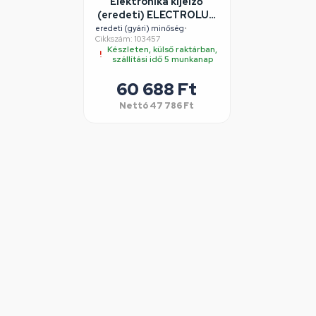
Elektronika kijelző
(eredeti) ELECTROLUX
szárítógép
eredeti (gyári) minőség
•
Cikkszám: 103457
Készleten, külső raktárban,
szállítási idő 5 munkanap
60 688 Ft
Nettó
47 786 Ft