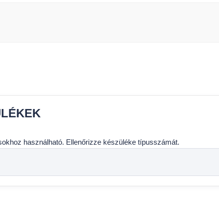
ÜLÉKEK
usokhoz használható. Ellenőrizze készüléke típusszámát.