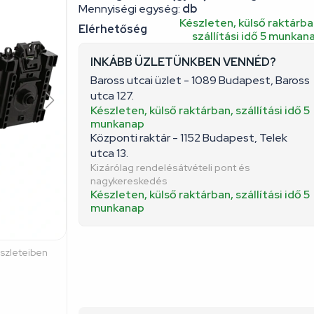
Mennyiségi egység:
db
Készleten, külső raktárba
Elérhetőség
szállítási idő 5 munkan
INKÁBB ÜZLETÜNKBEN VENNÉD?
Baross utcai üzlet - 1089 Budapest, Baross
utca 127.
Készleten, külső raktárban, szállítási idő 5
munkanap
Központi raktár - 1152 Budapest, Telek
utca 13.
Kizárólag rendelésátvételi pont és
nagykereskedés
Készleten, külső raktárban, szállítási idő 5
munkanap
észleteiben