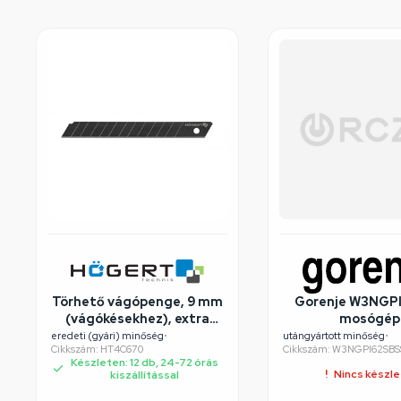
Törhető vágópenge, 9 mm
Gorenje W3NGP
(vágókésekhez), extra
mosógép
élezés és tartosság,
felújított/széps
eredeti (gyári) minőség
•
utángyártott minőség
•
Cikkszám: HT4C670
Cikkszám: W3NGPI62SB
10db/csomag , HÖGERT
Készleten: 12 db, 24-72 órás
HT4C670 / RENDELÉSRE
Nincs készl
kiszállítással