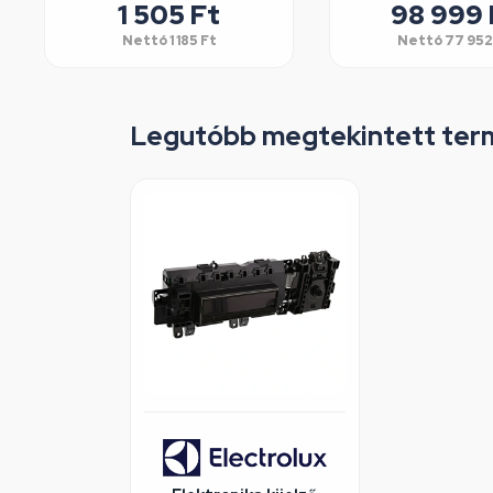
1 505
Ft
98 999
Nettó
1 185
Ft
Nettó
77 952
Legutóbb megtekintett ter