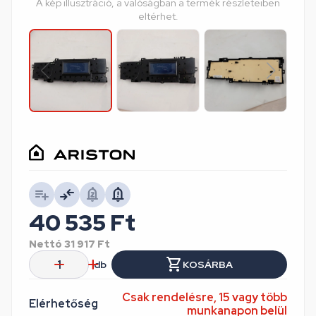
A kép illusztráció, a valóságban a termék részleteiben
eltérhet.
40 535
Ft
Nettó
31 917
Ft
db
KOSÁRBA
Csak rendelésre, 15 vagy több
Elérhetőség
munkanapon belül