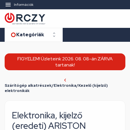
Információk
Kategóriák
FIGYELEM! Üzleteink 2026. 08. 08-án ZÁRVA
tartanak!
Szárítógép alkatrészek/Elektronika/Kezelő (kijelző)
elektronikák
Elektronika, kijelző
(eredeti) ARISTON