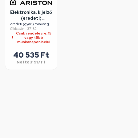
Elektronika, kijelző
(eredeti)
ARISTON
eredeti (gyári) minőség
•
Cikkszám: 37182
szárítógép
Csak rendelésre, 15
vagy több
munkanapon belül
40 535 Ft
Nettó
31 917 Ft