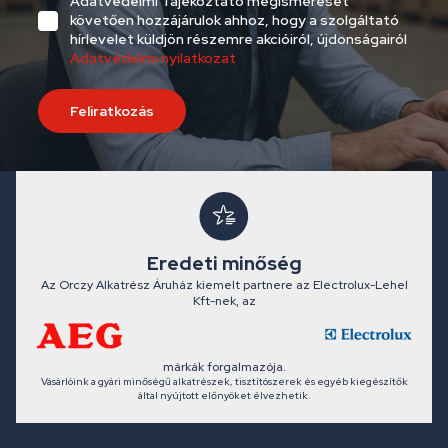
Adatvédelmi Tájékoztató megismerését
követően hozzájárulok ahhoz, hogy a szolgáltató
hírlevelet küldjön részemre akcióiról, újdonságairól
Adatvédelmi nyilatkozat
Feliratkozás
Eredeti minőség
Az Orczy Alkatrész Áruház kiemelt partnere az Electrolux-Lehel
Kft-nek, az
márkák forgalmazója.
Vásárlóink a gyári minőségű alkatrészek, tisztítószerek és egyéb kiegészítők
által nyújtott előnyöket élvezhetik.