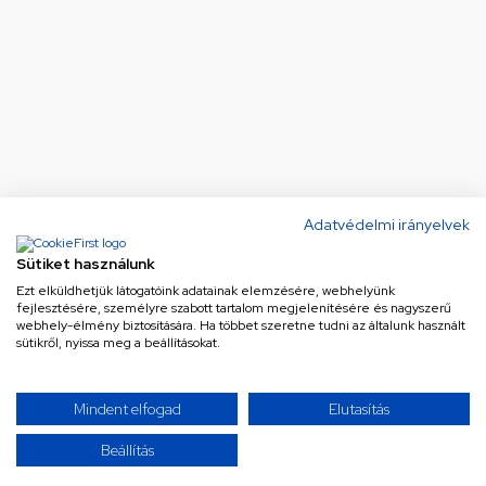
Adatvédelmi irányelvek
Sütiket használunk
Ezt elküldhetjük látogatóink adatainak elemzésére, webhelyünk
fejlesztésére, személyre szabott tartalom megjelenítésére és nagyszerű
webhely-élmény biztosítására. Ha többet szeretne tudni az általunk használt
sütikről, nyissa meg a beállításokat.
Mindent elfogad
Elutasítás
Beállítás