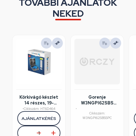
TOVÁBBI AJÁNLATOK
NEKED
Körkivágó készlet
Gorenje
14 részes, 19-
W3NGPI62SBS
75mm, műanyag
mosógép
•
Cikkszám: HT6D464
•
Cikkszám:
koffer, HÖGERT
felújított/szépséghibás
AJÁNLATKÉRÉS
W3NGPI62SBSSPC
HT6D464