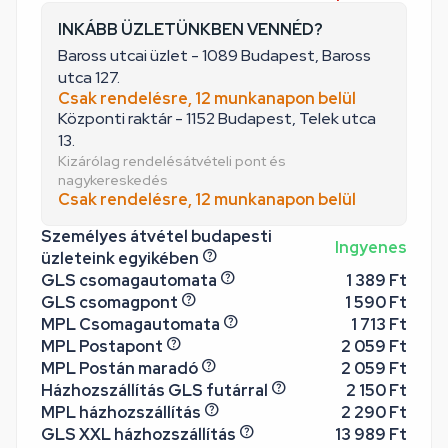
INKÁBB ÜZLETÜNKBEN VENNÉD?
Baross utcai üzlet - 1089 Budapest, Baross
utca 127.
Csak rendelésre, 12 munkanapon belül
Központi raktár - 1152 Budapest, Telek utca
13.
Kizárólag rendelésátvételi pont és
nagykereskedés
Csak rendelésre, 12 munkanapon belül
Személyes átvétel budapesti
Ingyenes
üzleteink egyikében
GLS csomagautomata
1 389 Ft
GLS csomagpont
1 590 Ft
MPL Csomagautomata
1 713 Ft
MPL Postapont
2 059 Ft
MPL Postán maradó
2 059 Ft
Házhozszállítás GLS futárral
2 150 Ft
MPL házhozszállítás
2 290 Ft
GLS XXL házhozszállítás
13 989 Ft