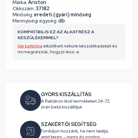
Márka:
Ariston
Cikkszám:
37182
Minőség:
eredeti (gyári) minőség
Mennyiségi egység:
db
KOMPATIBILIS EZ AZ ALKATRÉSZ A
KÉSZÜLÉKEMMEL?
Ide kattintva
elküldheti nekünk készülékadatait és
mi megnézzük, hogy jó lesz-e.
GYORS KISZÁLLÍTÁS
A Raktáron lévő termékeket 24-72
órán belül kiszállítjuk
SZAKÉRTŐI SEGÍTSÉG
Forduljon hozzánk, ha nem találja,
amit keres – gyors és pontos