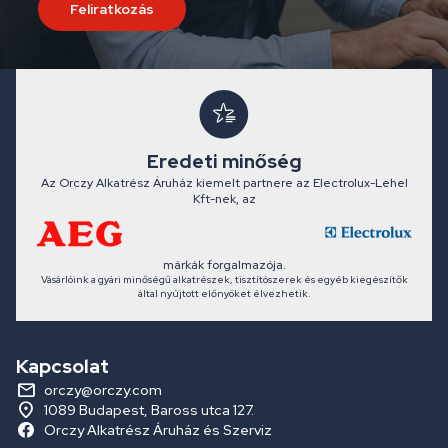
Feliratkozás
Eredeti minőség
Az Orczy Alkatrész Áruház kiemelt partnere az Electrolux-Lehel
Kft-nek, az
márkák forgalmazója.
Vásárlóink a gyári minőségű alkatrészek, tisztítószerek és egyéb kiegészítők
által nyújtott előnyöket élvezhetik.
Kapcsolat
orczy@orczy.com
1089 Budapest, Baross utca 127.
Orczy Alkatrész Áruház és Szerviz