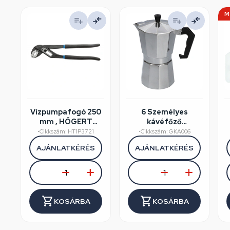
M
Vízpumpafogó 250
6 Személyes
mm , HÖGERT
kávéfőző
HT1P372
alumínium dobozos
•
Cikkszám: HT1P3721
•
Cikkszám: GKA006
AJÁNLATKÉRÉS
AJÁNLATKÉRÉS
KOSÁRBA
KOSÁRBA