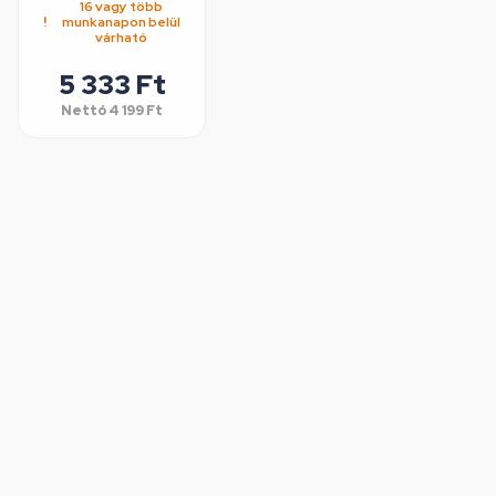
16 vagy több
munkanapon belül
várható
5 333 Ft
Nettó
4 199 Ft