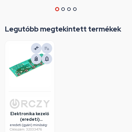
Legutóbb megtekintett termékek
Elektronika kezelő
(eredeti)
STARLIGHT
eredeti (gyári) minőség
•
Cikkszám: 32033476
szárítógép