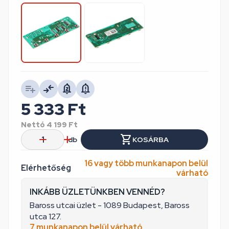
5 333
Ft
Nettó
4 199
Ft
db
KOSÁRBA
16 vagy több munkanapon belül
Elérhetőség
várható
INKÁBB ÜZLETÜNKBEN VENNÉD?
Baross utcai üzlet - 1089 Budapest, Baross
utca 127.
7 munkanapon belül várható