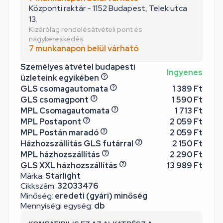
Központi raktár - 1152 Budapest, Telek utca
13.
Kizárólag rendelésátvételi pont és
nagykereskedés
7 munkanapon belül várható
Személyes átvétel budapesti
Ingyenes
üzleteink egyikében
GLS csomagautomata
1 389 Ft
GLS csomagpont
1 590 Ft
MPL Csomagautomata
1 713 Ft
MPL Postapont
2 059 Ft
MPL Postán maradó
2 059 Ft
Házhozszállítás GLS futárral
2 150 Ft
MPL házhozszállítás
2 290 Ft
GLS XXL házhozszállítás
13 989 Ft
Márka:
Starlight
Cikkszám:
32033476
Minőség:
eredeti (gyári) minőség
Mennyiségi egység:
db