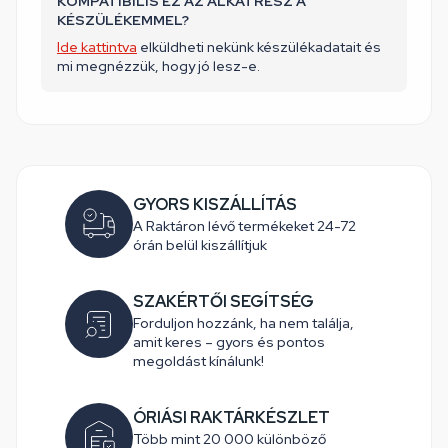
KOMPATIBILIS EZ AZ ALKATRÉSZ A
KÉSZÜLÉKEMMEL?
Ide kattintva
elküldheti nekünk készülékadatait és
mi megnézzük, hogy jó lesz-e.
GYORS KISZÁLLÍTÁS
A Raktáron lévő termékeket 24-72
órán belül kiszállítjuk
SZAKÉRTŐI SEGÍTSÉG
Forduljon hozzánk, ha nem találja,
amit keres – gyors és pontos
megoldást kínálunk!
ÓRIÁSI RAKTÁRKÉSZLET
Több mint 20 000 különböző