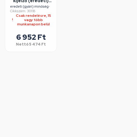
kijelző (eredeti)
BEKO szárítógép
eredeti (gyári) minőség
•
Cikkszám: 30118
Csak rendelésre, 15
vagy több
munkanapon belül
6 952 Ft
Nettó
5 474 Ft