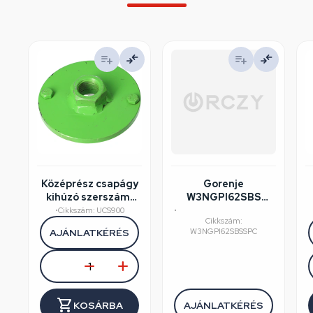
Középrész csapágy
Gorenje
kihúzó szerszám,
W3NGPI62SBS
ELECTROLUX
mosógép
•
Cikkszám: UCS900
•
Cikkszám:
mosógép
felújított/szépséghibás
AJÁNLATKÉRÉS
W3NGPI62SBSSPC
KOSÁRBA
AJÁNLATKÉRÉS