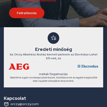
Adatvédelmi nyilatkozat
Feliratkozás
Eredeti minőség
Az Orczy Alkatrész Áruház kiemelt partnere az Electrolux-Lehel
Kft-nek, az
márkák forgalmazója.
Vásárlóink a gyári minőségű alkatrészek, tisztítószerek és egyéb kiegészítők
által nyújtott előnyöket élvezhetik.
Kapcsolat
orczy@orczy.com