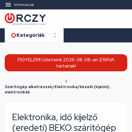
Információk
Kategóriák
FIGYELEM! Üzleteink 2026. 08. 08-án ZÁRVA
tartanak!
Szárítógép alkatrészek/Elektronika/Kezelő (kijelző)
elektronikák
Elektronika, idő kijelző
(eredeti) BEKO szárítógép