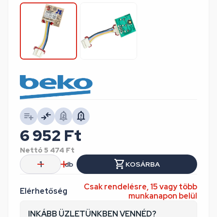
6 952
Ft
Nettó
5 474
Ft
db
KOSÁRBA
Csak rendelésre, 15 vagy több
Elérhetőség
munkanapon belül
INKÁBB ÜZLETÜNKBEN VENNÉD?