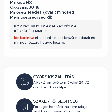
Márka:
Beko
Cikkszám:
30118
Minőség:
eredeti (gyári) minőség
Mennyiségi egység:
db
KOMPATIBILIS EZ AZ ALKATRÉSZ A
KÉSZÜLÉKEMMEL?
Ide kattintva
elküldheti nekünk készülékadatait és
mi megnézzük, hogy jó lesz-e.
GYORS KISZÁLLÍTÁS
A Raktáron lévő termékeket 24-72
órán belül kiszállítjuk
SZAKÉRTŐI SEGÍTSÉG
Forduljon hozzánk, ha nem találja,
amit keres – gyors és pontos