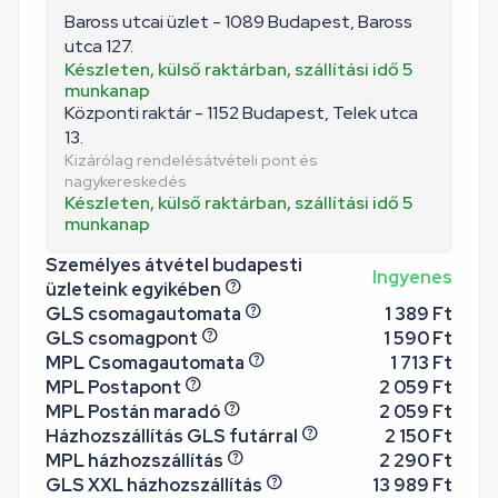
Baross utcai üzlet - 1089 Budapest, Baross
utca 127.
Készleten, külső raktárban, szállítási idő 5
munkanap
Központi raktár - 1152 Budapest, Telek utca
13.
Kizárólag rendelésátvételi pont és
nagykereskedés
Készleten, külső raktárban, szállítási idő 5
munkanap
Személyes átvétel budapesti
Ingyenes
üzleteink egyikében
GLS csomagautomata
1 389 Ft
GLS csomagpont
1 590 Ft
MPL Csomagautomata
1 713 Ft
MPL Postapont
2 059 Ft
MPL Postán maradó
2 059 Ft
Házhozszállítás GLS futárral
2 150 Ft
MPL házhozszállítás
2 290 Ft
GLS XXL házhozszállítás
13 989 Ft