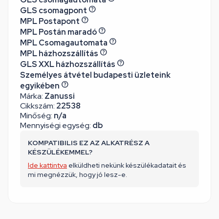
GLS csomagpont
MPL Postapont
MPL Postán maradó
MPL Csomagautomata
MPL házhozszállítás
GLS XXL házhozszállítás
Személyes átvétel budapesti üzleteink
egyikében
Márka:
Zanussi
Cikkszám:
22538
Minőség:
n/a
Mennyiségi egység:
db
KOMPATIBILIS EZ AZ ALKATRÉSZ A
KÉSZÜLÉKEMMEL?
Ide kattintva
elküldheti nekünk készülékadatait és
mi megnézzük, hogy jó lesz-e.