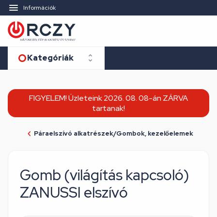
Információk
Kategóriák
FIGYELEM! Üzleteink 2026. 08. 08-án ZÁRVA
tartanak!
Páraelszívó alkatrészek/Gombok, kezelőelemek
Gomb (világítás kapcsoló)
ZANUSSI elszívó