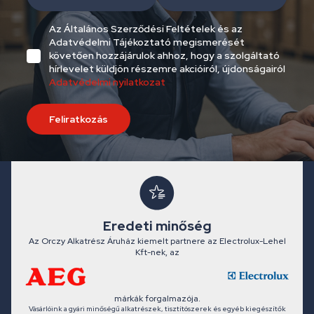
Az Általános Szerződési Feltételek és az
Adatvédelmi Tájékoztató megismerését
követően hozzájárulok ahhoz, hogy a szolgáltató
hírlevelet küldjön részemre akcióiról, újdonságairól
Adatvédelmi nyilatkozat
Feliratkozás
Eredeti minőség
Az Orczy Alkatrész Áruház kiemelt partnere az Electrolux-Lehel
Kft-nek, az
márkák forgalmazója.
Vásárlóink a gyári minőségű alkatrészek, tisztítószerek és egyéb kiegészítők