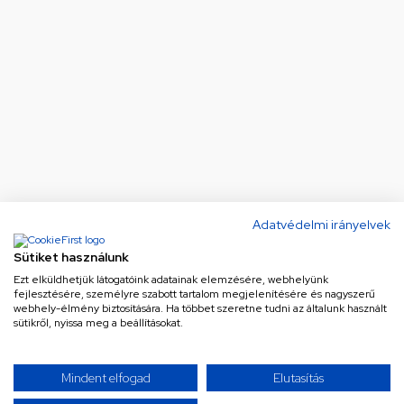
Adatvédelmi irányelvek
Sütiket használunk
Ezt elküldhetjük látogatóink adatainak elemzésére, webhelyünk
fejlesztésére, személyre szabott tartalom megjelenítésére és nagyszerű
webhely-élmény biztosítására. Ha többet szeretne tudni az általunk használt
sütikről, nyissa meg a beállításokat.
Mindent elfogad
Elutasítás