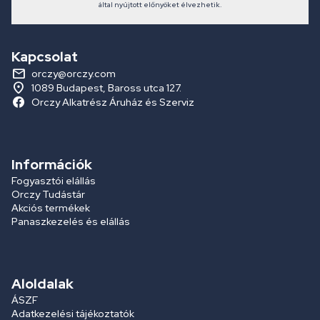
által nyújtott előnyöket élvezhetik.
Kapcsolat
orczy@orczy.com
1089 Budapest, Baross utca 127.
Orczy Alkatrész Áruház és Szerviz
Információk
Fogyasztói elállás
Orczy Tudástár
Akciós termékek
Panaszkezelés és elállás
Aloldalak
ÁSZF
Adatkezelési tájékoztatók