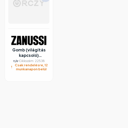
Gomb (világítás
kapcsoló)
ZANUSSI elszívó
n/a
•
Cikkszám: 22538
Csak rendelésre, 12
munkanapon belül