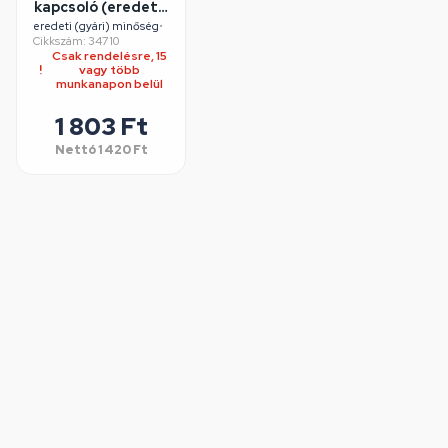
kapcsoló (eredeti)
WHIRLPOOL
eredeti (gyári) minőség
•
Cikkszám: 34710
páraelszívó
Csak rendelésre, 15
vagy több
munkanapon belül
1 803 Ft
Nettó
1 420 Ft