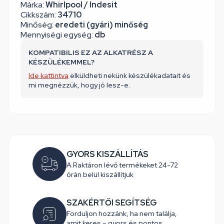
Márka:
Whirlpool / Indesit
Cikkszám:
34710
Minőség:
eredeti (gyári) minőség
Mennyiségi egység:
db
KOMPATIBILIS EZ AZ ALKATRÉSZ A
KÉSZÜLÉKEMMEL?
Ide kattintva
elküldheti nekünk készülékadatait és
mi megnézzük, hogy jó lesz-e.
GYORS KISZÁLLÍTÁS
A Raktáron lévő termékeket 24-72
órán belül kiszállítjuk
SZAKÉRTŐI SEGÍTSÉG
Forduljon hozzánk, ha nem találja,
amit keres – gyors és pontos