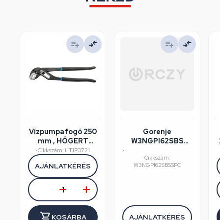
Vízpumpafogó 250
Gorenje
mm , HÖGERT
W3NGPI62SBS
HT1P372
mosógép
•
Cikkszám: HT1P3721
•
Cikkszám:
felújított/szépséghibás
AJÁNLATKÉRÉS
W3NGPI62SBSSPC
KOSÁRBA
AJÁNLATKÉRÉS