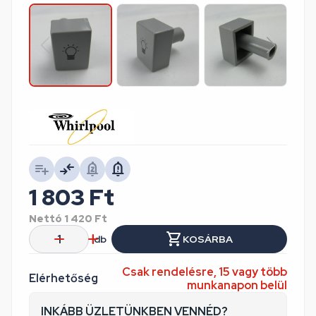
1 803
Ft
Nettó
1 420
Ft
db
KOSÁRBA
Csak rendelésre, 15 vagy több
Elérhetőség
munkanapon belül
INKÁBB ÜZLETÜNKBEN VENNÉD?