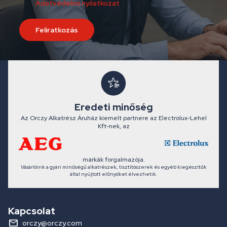
Adatvédelmi nyilatkozat
Feliratkozás
Eredeti minőség
Az Orczy Alkatrész Áruház kiemelt partnere az Electrolux-Lehel
Kft-nek, az
márkák forgalmazója.
Vásárlóink a gyári minőségű alkatrészek, tisztítószerek és egyéb kiegészítők
által nyújtott előnyöket élvezhetik.
Kapcsolat
orczy@orczy.com