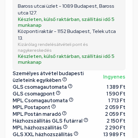
Baross utcai üzlet - 1089 Budapest, Baross
utca 127.
Készleten, külső raktárban, szállítási idő 5
munkanap
Központi raktár - 1152 Budapest, Telek utca
13.
Kizárólag rendelésátvételi pont és
nagykereskedés
Készleten, külső raktárban, szállítási idő 5
munkanap
Személyes átvétel budapesti
Ingyenes
üzleteink egyikében
GLS csomagautomata
1 389 Ft
GLS csomagpont
1 590 Ft
MPL Csomagautomata
1 713 Ft
MPL Postapont
2 059 Ft
MPL Postán maradó
2 059 Ft
Házhozszállítás GLS futárral
2 150 Ft
MPL házhozszállítás
2 290 Ft
GLS XXL házhozszállítás
13 989 Ft