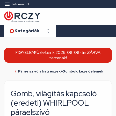
Információk
Kategóriák
FIGYELEM! Üzleteink 2026. 08. 08-án ZÁRVA
tartanak!
Páraelszívó alkatrészek/Gombok, kezelőelemek
Gomb, világítás kapcsoló
(eredeti) WHIRLPOOL
páraelszívó