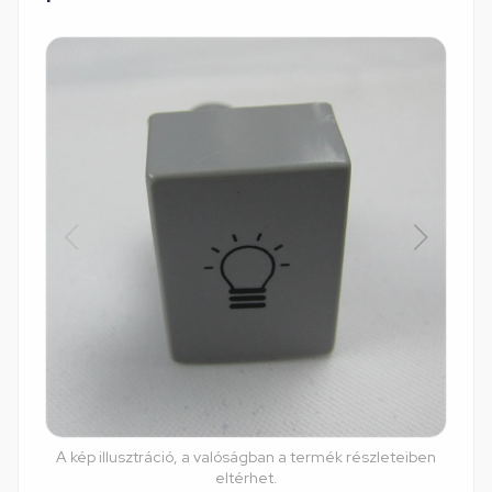
A kép illusztráció, a valóságban a termék részleteiben
eltérhet.