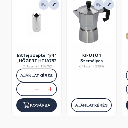
Bitfej adapter 1/4"
KIFUTÓ 1
, HÖGERT HT1A752
Személyes
kávéfőző
•
Cikkszám: HT1A752
•
Cikkszám: 23809
aluminium
AJÁNLATKÉRÉS
dobozos, Perfect
Home
KOSÁRBA
AJÁNLATKÉRÉS