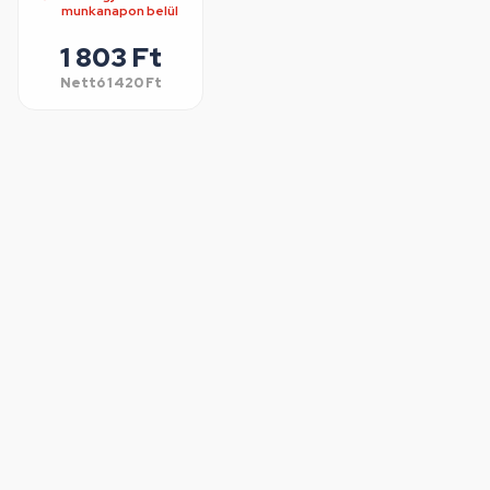
munkanapon belül
1 803 Ft
Nettó
1 420 Ft