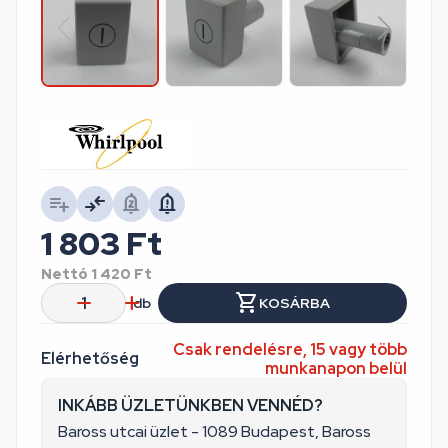
1 803
Ft
Nettó
1 420
Ft
db
KOSÁRBA
Csak rendelésre, 15 vagy több
Elérhetőség
munkanapon belül
INKÁBB ÜZLETÜNKBEN VENNÉD?
Baross utcai üzlet - 1089 Budapest, Baross