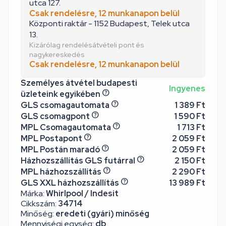
utca 127.
Csak rendelésre, 12 munkanapon belül
Központi raktár - 1152 Budapest, Telek utca
13.
Kizárólag rendelésátvételi pont és
nagykereskedés
Csak rendelésre, 12 munkanapon belül
Személyes átvétel budapesti
Ingyenes
üzleteink egyikében
GLS csomagautomata
1 389 Ft
GLS csomagpont
1 590 Ft
MPL Csomagautomata
1 713 Ft
MPL Postapont
2 059 Ft
MPL Postán maradó
2 059 Ft
Házhozszállítás GLS futárral
2 150 Ft
MPL házhozszállítás
2 290 Ft
GLS XXL házhozszállítás
13 989 Ft
Márka:
Whirlpool / Indesit
Cikkszám:
34714
Minőség:
eredeti (gyári) minőség
Mennyiségi egység:
db