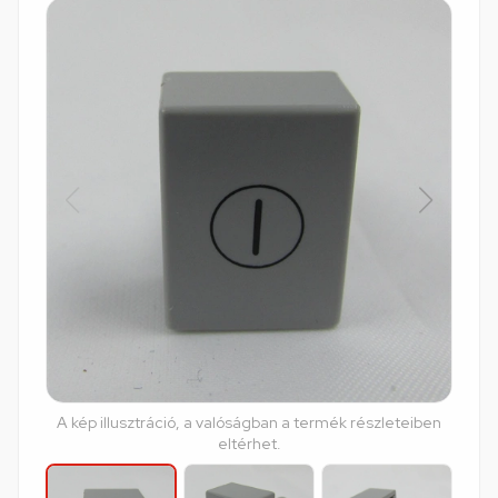
A kép illusztráció, a valóságban a termék részleteiben
eltérhet.