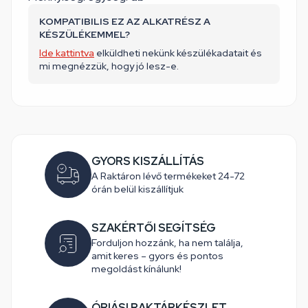
KOMPATIBILIS EZ AZ ALKATRÉSZ A
KÉSZÜLÉKEMMEL?
Ide kattintva
elküldheti nekünk készülékadatait és
mi megnézzük, hogy jó lesz-e.
GYORS KISZÁLLÍTÁS
A Raktáron lévő termékeket 24-72
órán belül kiszállítjuk
SZAKÉRTŐI SEGÍTSÉG
Forduljon hozzánk, ha nem találja,
amit keres – gyors és pontos
megoldást kínálunk!
ÓRIÁSI RAKTÁRKÉSZLET