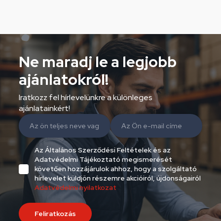
Ne maradj le a legjobb
ajánlatokról!
Iratkozz fel hírlevelünkre a különleges
ajánlatainkért!
Az Általános Szerződési Feltételek és az
Adatvédelmi Tájékoztató megismerését
követően hozzájárulok ahhoz, hogy a szolgáltató
hírlevelet küldjön részemre akcióiról, újdonságairól
Adatvédelmi nyilatkozat
Feliratkozás