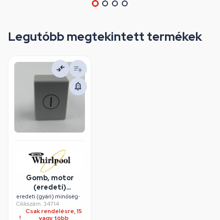
Legutóbb megtekintett termékek
Gomb, motor
(eredeti)
WHIRLPOOL
eredeti (gyári) minőség
•
Cikkszám: 34714
páraelszívó
Csak rendelésre, 15
vagy több