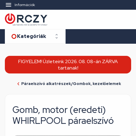
Információk
Kategóriák
FIGYELEM! Üzleteink 2026. 08. 08-án ZÁRVA
tartanak!
Páraelszívó alkatrészek/Gombok, kezelőelemek
Gomb, motor (eredeti)
WHIRLPOOL páraelszívó