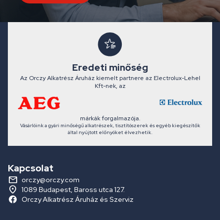
Eredeti minőség
Az Orczy Alkatrész Áruház kiemelt partnere az Electrolux-Lehel
Kft-nek, az
márkák forgalmazója.
Vásárlóink a gyári minőségű alkatrészek, tisztítószerek és egyéb kiegészítők
által nyújtott előnyöket élvezhetik.
Kapcsolat
orczy@orczy.com
1089 Budapest, Baross utca 127.
Orczy Alkatrész Áruház és Szerviz