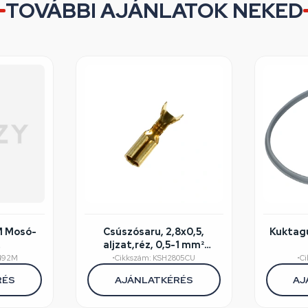
TOVÁBBI AJÁNLATOK NEKED
M Mosó-
Csúszósaru, 2,8x0,5,
Kuktagu
aljzat,réz, 0,5-1 mm²
éghibás
kábelhez
492M
•
Cikkszám: KSH2805CU
•
C
RÉS
AJÁNLATKÉRÉS
AJ