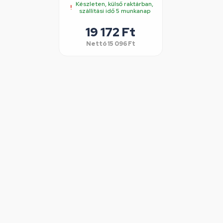
Készleten, külső raktárban,
szállítási idő 5 munkanap
19 172 Ft
Nettó
15 096 Ft