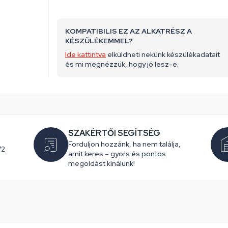
KOMPATIBILIS EZ AZ ALKATRÉSZ A
KÉSZÜLÉKEMMEL?
Ide kattintva
elküldheti nekünk készülékadatait
és mi megnézzük, hogy jó lesz-e.
SZAKÉRTŐI SEGÍTSÉG
Forduljon hozzánk, ha nem találja,
72
amit keres – gyors és pontos
megoldást kínálunk!