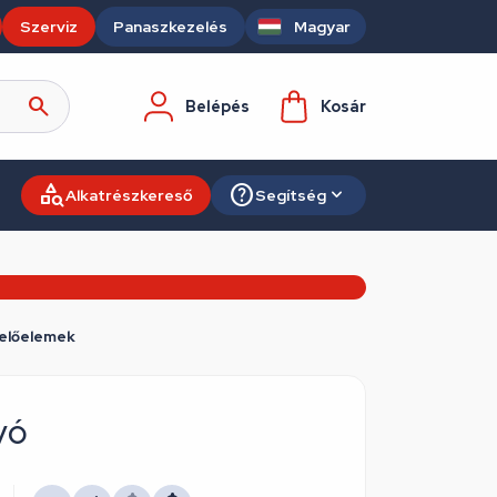
Szerviz
Panaszkezelés
Magyar
Belépés
Kosár
Alkatrészkereső
Segítség
zelőelemek
vó