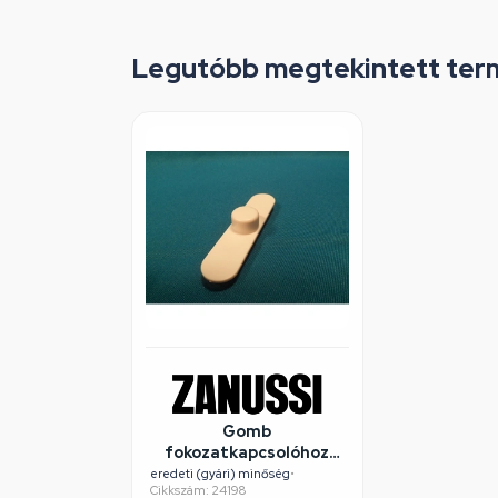
Legutóbb megtekintett ter
Gomb
fokozatkapcsolóhoz
(eredeti) ZANUSSI
eredeti (gyári) minőség
•
Cikkszám: 24198
páraelszívó