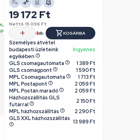
19 172
Ft
n,
Nettó
15 096
Ft
ap
db
KOSÁRBA
Személyes átvétel
budapesti üzleteink
Ingyenes
egyikében
GLS csomagautomata
1 389 Ft
GLS csomagpont
1 590 Ft
MPL Csomagautomata
1 713 Ft
MPL Postapont
2 059 Ft
MPL Postán maradó
2 059 Ft
Házhozszállítás GLS
2 150 Ft
futárral
MPL házhozszállítás
2 290 Ft
GLS XXL házhozszállítás
13 989 Ft