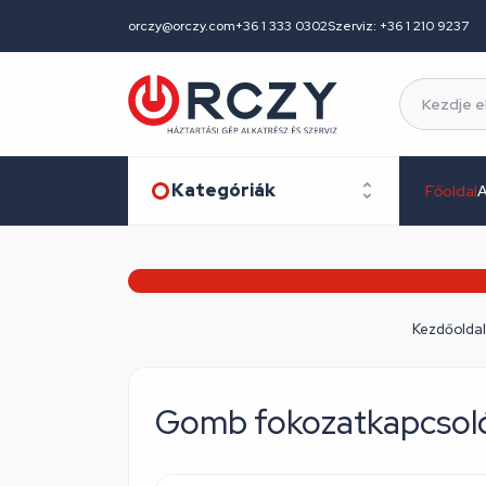
orczy@orczy.com
+36 1 333 0302
Szerviz: +36 1 210 9237
Kategóriák
Főoldal
A
Kezdőoldal
Gomb fokozatkapcsoló