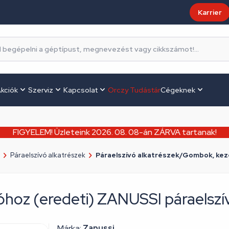
Karrier
kciók
Szerviz
Kapcsolat
Orczy Tudástár
Cégeknek
FIGYELEM! Üzleteink 2026. 08. 08-án ZÁRVA tartanak!
Páraelszívó alkatrészek
Páraelszívó alkatrészek/Gombok, ke
hoz (eredeti) ZANUSSI páraelszí
Márka:
Zanussi