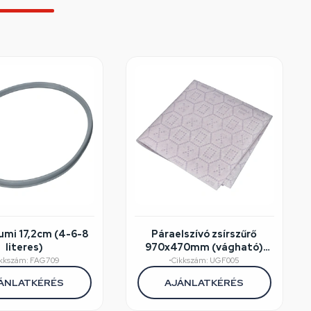
mi 17,2cm (4-6-8
Páraelszívó zsírszűrő
literes)
970x470mm (vágható)
140g/m2 telítettség
ikkszám: FAG709
•
Cikkszám: UGF005
jelzővel UGF015 / SIF002
ÁNLATKÉRÉS
AJÁNLATKÉRÉS
WPRO eredeti 1db