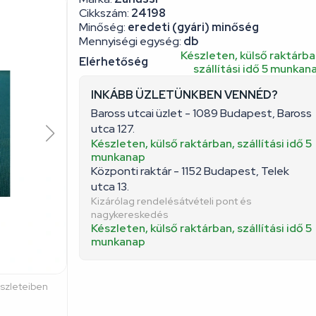
Cikkszám:
24198
Minőség:
eredeti (gyári) minőség
Mennyiségi egység:
db
Készleten, külső raktárba
Elérhetőség
szállítási idő 5 munkan
INKÁBB ÜZLETÜNKBEN VENNÉD?
Baross utcai üzlet - 1089 Budapest, Baross
utca 127.
Készleten, külső raktárban, szállítási idő 5
munkanap
Központi raktár - 1152 Budapest, Telek
utca 13.
Kizárólag rendelésátvételi pont és
nagykereskedés
Készleten, külső raktárban, szállítási idő 5
munkanap
észleteiben